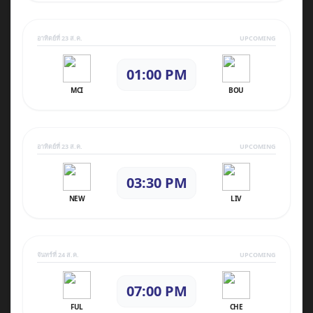
อาทิตย์ที่ 23 ส.ค.
UPCOMING
01:00 PM
MCI
BOU
อาทิตย์ที่ 23 ส.ค.
UPCOMING
03:30 PM
NEW
LIV
จันทร์ที่ 24 ส.ค.
UPCOMING
07:00 PM
FUL
CHE