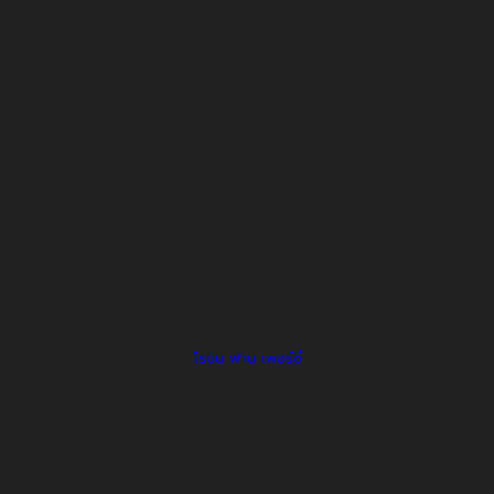
โรบิน ฟาน เพอร์ซี่