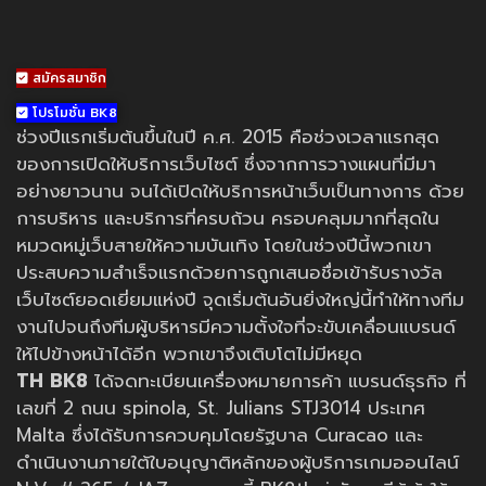
สมัครสมาชิก
โปรโมชั่น BK8
ช่วงปีแรกเริ่มต้นขึ้นในปี ค.ศ. 2015 คือช่วงเวลาแรกสุด
ของการเปิดให้บริการเว็บไซต์ ซึ่งจากการวางแผนที่มีมา
อย่างยาวนาน จนได้เปิดให้บริการหน้าเว็บเป็นทางการ ด้วย
การบริหาร และบริการที่ครบถ้วน ครอบคลุมมากที่สุดใน
หมวดหมู่เว็บสายให้ความบันเทิง โดยในช่วงปีนี้พวกเขา
ประสบความสำเร็จแรกด้วยการถูกเสนอชื่อเข้ารับรางวัล
เว็บไซต์ยอดเยี่ยมแห่งปี จุดเริ่มต้นอันยิ่งใหญ่นี้ทำให้ทางทีม
งานไปจนถึงทีมผู้บริหารมีความตั้งใจที่จะขับเคลื่อนแบรนด์
ให้ไปข้างหน้าได้อีก พวกเขาจึงเติบโตไม่มีหยุด
TH BK8
ได้จดทะเบียนเครื่องหมายการค้า แบรนด์ธุรกิจ ที่
เลขที่ 2 ถนน spinola, St. Julians STJ3014 ประเทศ
Malta ซึ่งได้รับการควบคุมโดยรัฐบาล Curacao และ
ดำเนินงานภายใต้ใบอนุญาติหลักของผู้บริการเกมออนไลน์