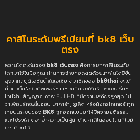
คาสิโนระดับพรีเมียมที่ bk8 เว็บ
ตรง
ความโดดเด่นของ
bk8 เว็บตรง
คือการยกคาสิโนระดับ
โลกมาไว้ในมือคุณ ผ่านการถ่ายทอดสดด้วยเทคโนโลยีขั้น
สูงจากสตูดิโอชั้นนำในเอเชีย สมาชิกของ
bk8thai
จะได้
ตื่นตาตื่นใจกับดีลเลอร์สาวสวยที่คอยให้บริการแบบเรียล
ไทม์ผ่านสัญญาณภาพ Full HD ที่มีความเสถียรสูงสุด ไม่
ว่าเพื่อนรักจะชื่นชอบ บาคาร่า, รูเล็ต หรือมังกรไทเกอร์ ทุก
เกมบนระบบของ
BK8
ถูกออกแบบมาให้มีความยุติธรรม
และโปร่งใส ตอกย้ำความเป็นผู้นำด้านคาสิโนออนไลน์ที่ไม่มี
ใครเทียบได้