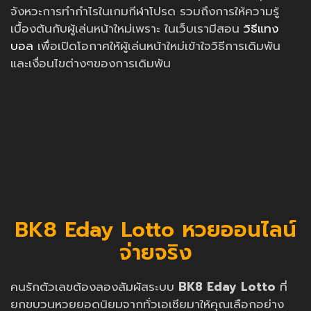
จังหวะการทำกำไรในเกมกีฬาโปรด รวมถึงการให้ความรู้
เบื้องต้นกับผู้เล่นหน้าใหม่เพราะ ในเว็บเรามีสอน
วิธีแทง
บอล
เพื่อเปิดโอกาศให้ผู้เล่นหน้าใหม่เข้าใจวิธีการเดิมพัน
และเงื่อนไขต่างๆของการเดิมพัน
BK8 Eday Lotto หวยออนไลน์
จ่ายจริง
คนรักตัวเลขต้องลองสัมผัสระบบ
BK8 Eday Lotto
ที่
ยกขบวนหวยยอดนิยมจากทั่วเอเชียมาให้คุณเลือกอย่าง