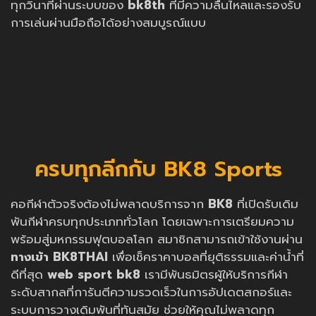
ทุกวินาทีผ่านระบบของ
bk8th
ที่มีความลื่นไหลและรองรับ
การเล่นผ่านมือถือได้อย่างสมบูรณ์แบบ
ครบทุกลีกกับ BK8 Sports
คอกีฬาตัวจริงต้องไม่พลาดบริการจาก
BK8
ที่เปิดรับเดิม
พันกีฬาครบทุกประเภททั่วโลก โดยเฉพาะการเตรียมความ
พร้อมสู่มหกรรมฟุตบอลโลก สมาชิกสามารถเข้าใช้งานผ่าน
ทางเข้า BK8THAI
เพื่อเช็คราคาบอลที่ยุติธรรมและค่าน้ำที่
ดีที่สุด
web sport bk8
เรามีพันธมิตรผู้ให้บริการกีฬา
ระดับสากลที่การันตีความรวดเร็วในการอัปเดตสกอร์และ
ระบบการวางเดิมพันที่ทันสมัย ช่วยให้คุณไม่พลาดทุก