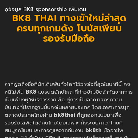
ดูข้อมูล BK8 sponsorship เพิ่มเติม
BK8 THAI ทางเข้าใหม่ล่าสุด
ครบทุกเกมดัง โบนัสเพียบ
รองรับมือถือ
หากพูดถึงชื่อที่นักเดิมพันทั่วโลกไว้วางใจที่สุดในนาทีนี้ คง
หนีไม่พ้น
BK8
แบรนด์ยักษ์ใหญ่ที่ก้าวข้ามขีดจำกัดจากการ
เป็นเพียงผู้ให้บริการรายเล็ก สู่การเป็นอาณาจักรความ
บันเทิงที่มีรากฐานมั่นคงในหลายประเทศ โดยเฉพาะการบุก
ตลาดประเทศไทยผ่าน
bk8thai
ที่ถูกออกแบบมาเพื่อ
รองรับไลฟ์สไตล์คนไทยโดยเฉพาะ ทั้งระบบภาษาไทยที่
สมบูรณ์แบบและการดูแลจากทีมงาน
bk8th
มืออาชีพ