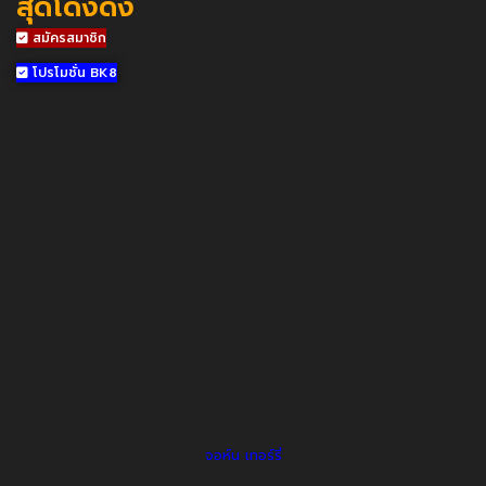
สุดโด่งดัง
สมัครสมาชิก
โปรโมชั่น BK8
จอห์น เทอร์รี่