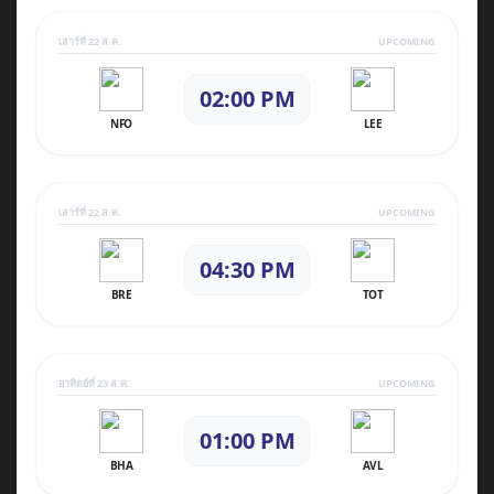
เสาร์ที่ 22 ส.ค.
UPCOMING
02:00 PM
NFO
LEE
เสาร์ที่ 22 ส.ค.
UPCOMING
04:30 PM
BRE
TOT
อาทิตย์ที่ 23 ส.ค.
UPCOMING
01:00 PM
BHA
AVL