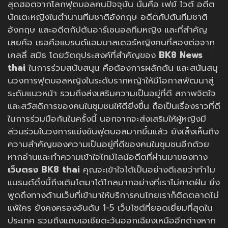
สุดฮอตจากโลกฟุตบอลคนปัจจุบัน นั่นคือ เฟย์ ไวต์ อดีต
นักเตะหญิงในตำนานทีมชาติอังกฤษ อดีตกัปตันทีมชาติ
อังกฤษ และอดีตกัปตันอาร์เซนอลทีมหญิง และที่สำคัญ
เลยคือ เธอคือแบรนด์แอมบาสเดอร์หญิงคนที่สองต่อจาก
เคลลี่ สมิธ โดยวัตถุประสงค์ที่สำคัญของ
BK8 News
thai
ในการร่วมสนับสนุน คือต้องการผลักดัน และสนันสนุ
นวงการฟุตบอลหญิงในระดับรากหญ้าให้มีโอกาสพัฒนาสู่
ระดับแนวหน้า รวมถึงส่งเสริมความเป็นอยู่ที่ดี สภาพจิตใจ
และสวัสดิการของคนในชุมชนให้ดียิ่งขึ้น ถือเป็นเรื่องราวที่ดี
ในการร่วมมือกันในครั้งนี้ นอกจากจะส่งเสริมให้ผู้หญิงมี
ส่วนร่วมในวงการแข่งขันฟุตบอลมากขึ้นแล้ว ยังเล็งเห็นถึง
ความสำคัญของความเป็นอยู่ที่ดีของคนในชุมชนอีกด้วย
หากอ่านและทำความเข้าใจไทม์ไลน์อดีตที่ผ่านมาของทาง
เว็บตรง BK8 thai
คุณจะเข้าใจได้เป็นอย่างดีเลยว่าทำไม
แบรนด์ดิ้งนี้ถึงเติบโตมาได้ไกลมากอย่างที่เราไม่คาดฝัน ยิ่ง
พูดถึงทางด้านเว็บที่เข้ามาให้บริการคนไทยเราก็ติดตลาดไม่
แพ้ใคร ยังคงครองอันดับ 1-5 เว็บไซต์ที่ยอดเยี่ยมที่สุดใน
ประเทศ รวมถึงแถบเอเชียตะวันออกเฉียงเหนืออีกต่างหาก