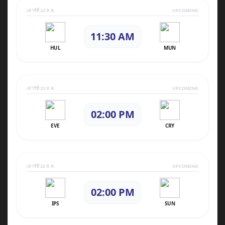
เสาร์ที่ 22 ส.ค.
UPCOMING
11:30 AM
HUL
MUN
เสาร์ที่ 22 ส.ค.
UPCOMING
02:00 PM
EVE
CRY
เสาร์ที่ 22 ส.ค.
UPCOMING
02:00 PM
IPS
SUN