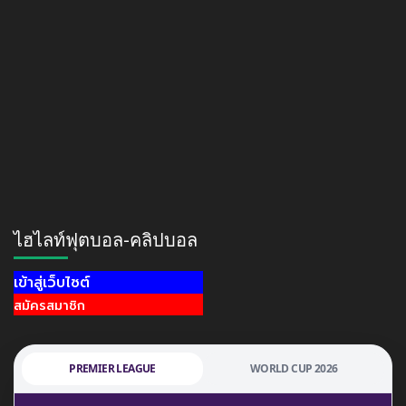
ไฮไลท์ฟุตบอล-คลิปบอล
เข้าสู่เว็บไซต์
สมัครสมาชิก
PREMIER LEAGUE
WORLD CUP 2026