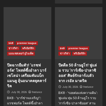
bk8
premier league
ข่าวกีฬา
พรีเมียร์ลีก
bk8
premier league
แมนเชสเตอร์ ยูไนเต็ด
ข่าวกีฬา
พรีเมียร์ลีก
ปิดฉากยืมตัว! ‘แรชฟ
ปิดดีล 50 ล้านยูโร! ฟูแล่
อร์ด’ โพสต์ซึ้งอำลา บาร์
ม รวบ ‘การ์เซีย-ปาลาซิ
เซโลน่า เตรียมคัมแบ็ก
ออส’ ศิษย์รักอาร์เบลัว
แมนยู ลุ้นอนาคตยุคคาร์
จาก เรอัล มาดริด
ริค
freelance
July 30, 2026
freelance
July 30, 2026
BK8 - 'รอยต่อแห่งความฝัน':
BK8 - 'บาร์ซ่าจงเจริญ!':
ฟูแล่ม ทุ่ม 50 ล้านยูโร รวบ
แรชฟอร์ด โพสต์ซึ้งอำลา
'การ์เซีย-ปาลาซิออส' สาน