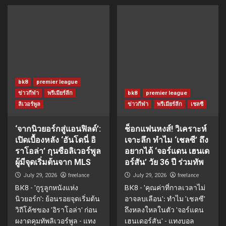
bk8
premier league
ข่าวกีฬา
พรีเมียร์ลีก
bk8
premier league
ลิเวอร์พูล
ข่าวกีฬา
พรีเมียร์ลีก
เชลซี
‘จากนิวยอร์กสู่แอนฟิลด์’:
ช็อกแฟนหงส์! วิเคราะห์
เปิดเบื้องหลัง ‘อันโดนี่ อิ
เจาะลึก ทำไม ‘เชลซี’ ถึง
ราโอล่า’ กุนซือลิเวอร์พูล
อยากได้ ‘จอร์แดน เฮนเด
ผู้มีจุดเริ่มต้นจาก MLS
อร์สัน’ วัย 36 ปี ร่วมทัพ
freelance
freelance
July 29, 2026
July 29, 2026
BK8 - 'กูรูลูกหนังแห่ง
BK8 - 'คุณค่าที่กาลเวลาไม่
นิวยอร์ก': ย้อนรอยจุดเริ่มต้น
อาจลบเลือน': ทำไม 'เชลซี'
วิถีโค้ชของ 'อิราโอล่า' ก่อน
ถึงหลงใหลในตัว 'จอร์แดน
ผงาดคุมทัพลิเวอร์พูล - แทง
เฮนเดอร์สัน' - แทงบอล