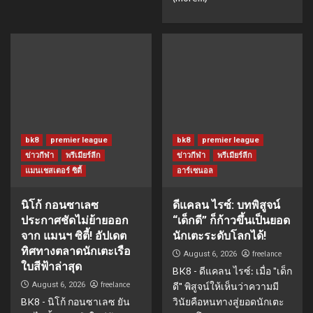
bk8
premier league
bk8
premier league
ข่าวกีฬา
พรีเมียร์ลีก
ข่าวกีฬา
พรีเมียร์ลีก
แมนเชสเตอร์ ซิตี้
อาร์เซนอล
นิโก้ กอนซาเลซ
ดีแคลน ไรซ์: บทพิสูจน์
ประกาศชัดไม่ย้ายออก
“เด็กดี” ก็ก้าวขึ้นเป็นยอด
จาก แมนฯ ซิตี้! อัปเดต
นักเตะระดับโลกได้!
ทิศทางตลาดนักเตะเรือ
freelance
August 6, 2026
ใบสีฟ้าล่าสุด
BK8 - ดีแคลน ไรซ์: เมื่อ "เด็ก
freelance
August 6, 2026
ดี" พิสูจน์ให้เห็นว่าความมี
BK8 - นิโก้ กอนซาเลซ ยัน
วินัยคือหนทางสู่ยอดนักเตะ