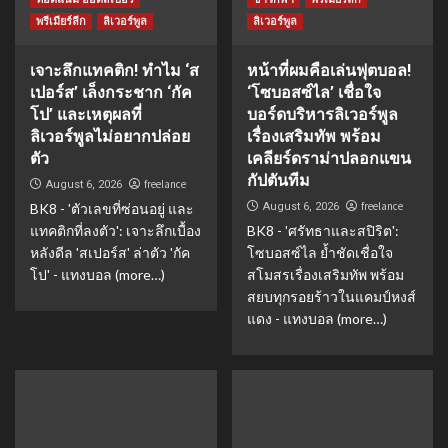
พรีเมียร์ลีก
ลิเวอร์พูล
ลิเวอร์พูล
เจาะลึกแทคติก! ทำไม ‘ส
หน้าที่ผมคือเล่นฟุตบอล!
เปอร์ส’ เล็งกระชาก ‘กัค
‘โซบอสซ์ไล’ เชื่อใจ
โป’ และเหตุผลที่
บอร์ดบริหารลิเวอร์พูล
ลิเวอร์พูลไม่อยากปล่อย
เรื่องเสริมทัพ พร้อม
ตัว
เคลียร์ดราม่าปลอกแขน
กัปตันทีม
freelance
August 6, 2026
freelance
BK8 - 'ตัวเลขที่ซ่อนอยู่ และ
August 6, 2026
แทคติกที่ลงตัว': เจาะลึกเบื้อง
BK8 - 'ศรัทธาและสปิริต':
หลังดีล 'สเปอร์ส' ล่าตัว 'กัค
โซบอสซ์ไล ย้ำชัดเชื่อใจ
โป' - แทงบอล (more…)
สโมสรเรื่องเสริมทัพ พร้อม
สยบทุกรอยร้าวในแคมป์หงส์
แดง - แทงบอล (more…)