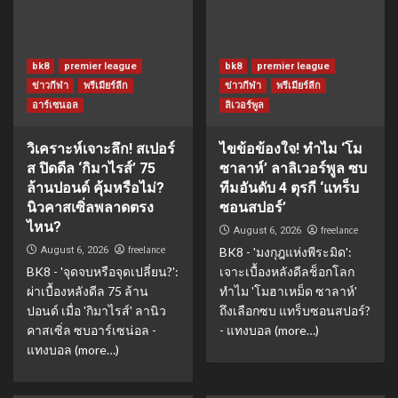
bk8
premier league
bk8
premier league
ข่าวกีฬา
พรีเมียร์ลีก
ข่าวกีฬา
พรีเมียร์ลีก
อาร์เซนอล
ลิเวอร์พูล
วิเคราะห์เจาะลึก! สเปอร์
ไขข้อข้องใจ! ทำไม ‘โม
ส ปิดดีล ‘กิมาไรส์’ 75
ซาลาห์’ ลาลิเวอร์พูล ซบ
ล้านปอนด์ คุ้มหรือไม่?
ทีมอันดับ 4 ตุรกี ‘แทร็บ
นิวคาสเซิ่ลพลาดตรง
ซอนสปอร์’
ไหน?
freelance
August 6, 2026
freelance
August 6, 2026
BK8 - 'มงกุฎแห่งพีระมิด':
BK8 - 'จุดจบหรือจุดเปลี่ยน?':
เจาะเบื้องหลังดีลช็อกโลก
ผ่าเบื้องหลังดีล 75 ล้าน
ทำไม 'โมฮาเหม็ด ซาลาห์'
ปอนด์ เมื่อ 'กิมาไรส์' ลานิว
ถึงเลือกซบ แทร็บซอนสปอร์?
คาสเซิ่ล ซบอาร์เซน่อล -
- แทงบอล (more…)
แทงบอล (more…)