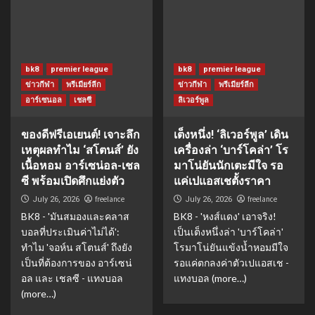
bk8
premier league
bk8
premier league
ข่าวกีฬา
พรีเมียร์ลีก
ข่าวกีฬา
พรีเมียร์ลีก
อาร์เซนอล
เชลซี
ลิเวอร์พูล
ของดีฟรีเอเยนต์! เจาะลึก
เต็งหนึ่ง! ‘ลิเวอร์พูล’ เดิน
เหตุผลทำไม ‘สโตนส์’ ยัง
เครื่องล่า ‘บาร์โคล่า’ โร
เนื้อหอม อาร์เซน่อล-เชล
มาโน่ยันนักเตะมีใจ รอ
ซี พร้อมเปิดศึกแย่งตัว
แค่เปแอสเชตั้งราคา
freelance
freelance
July 26, 2026
July 26, 2026
BK8 - 'มันสมองและคลาส
BK8 - 'หงส์แดง' เอาจริง!
บอลที่ประเมินค่าไม่ได้':
เป็นเต็งหนึ่งล่า 'บาร์โคล่า'
ทำไม 'จอห์น สโตนส์' ถึงยัง
โรมาโน่ยันแข้งน้ำหอมมีใจ
เป็นที่ต้องการของ อาร์เซน่
รอแค่ตกลงค่าตัวเปแอสเช -
อล และ เชลซี - แทงบอล
แทงบอล (more…)
(more…)