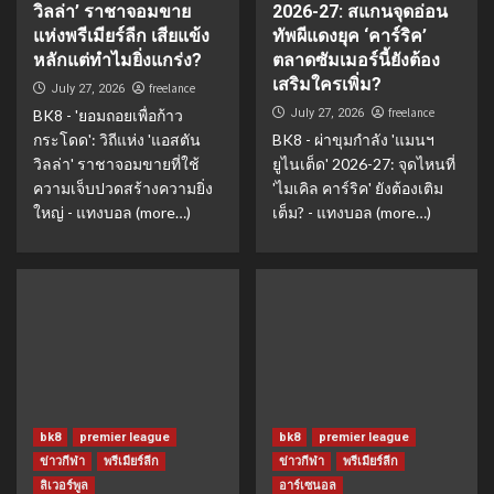
วิลล่า’ ราชาจอมขาย
2026-27: สแกนจุดอ่อน
แห่งพรีเมียร์ลีก เสียแข้ง
ทัพผีแดงยุค ‘คาร์ริค’
หลักแต่ทำไมยิ่งแกร่ง?
ตลาดซัมเมอร์นี้ยังต้อง
เสริมใครเพิ่ม?
freelance
July 27, 2026
freelance
BK8 - 'ยอมถอยเพื่อก้าว
July 27, 2026
กระโดด': วิถีแห่ง 'แอสตัน
BK8 - ผ่าขุมกำลัง 'แมนฯ
วิลล่า' ราชาจอมขายที่ใช้
ยูไนเต็ด' 2026-27: จุดไหนที่
ความเจ็บปวดสร้างความยิ่ง
'ไมเคิล คาร์ริค' ยังต้องเติม
ใหญ่ - แทงบอล (more…)
เต็ม? - แทงบอล (more…)
bk8
premier league
bk8
premier league
ข่าวกีฬา
พรีเมียร์ลีก
ข่าวกีฬา
พรีเมียร์ลีก
ลิเวอร์พูล
อาร์เซนอล