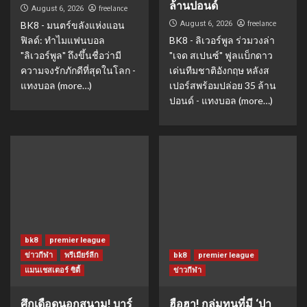
ล้านปอนด์
freelance
August 6, 2026
freelance
BK8 - มนตร์ขลังแห่งแอน
August 6, 2026
ฟิลด์: ทำไมแฟนบอล
BK8 - ลิเวอร์พูล ร่วมวงล่า
"ลิเวอร์พูล" ถึงขึ้นชื่อว่ามี
"เจด สเปนซ์" ฟูลแบ็กดาว
ความจงรักภักดีที่สุดในโลก -
เด่นทีมชาติอังกฤษ หลังส
แทงบอล (more…)
เปอร์สพร้อมปล่อย 35 ล้าน
ปอนด์ - แทงบอล (more…)
bk8
premier league
ข่าวกีฬา
พรีเมียร์ลีก
bk8
premier league
แมนเชสเตอร์ ซิตี้
ข่าวกีฬา
ศึกเดือดนอกสนาม! บาร์
ฮือฮา! กลุ่มทุนที่มี ‘ปา