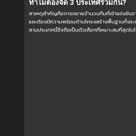
ทำไมต้องจัด 3 ประเทศร่วมกัน?
สาเหตุสำคัญคือการขยายจำนวนทีมที่เข้าแข่งขันจ
และต้องมีความพร้อมด้านโครงสร้างพื้นฐานทั้งร
สามประเทศนี้จึงถือเป็นตัวเลือกที่เหมาะสมที่สุดใน