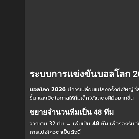
ระบบการแข่งขันบอลโลก 202
บอลโลก 2026
มีการเปลี่ยนแปลงครั้งยิ่งใหญ่ที่ส
ขึ้น และเปิดโอกาสให้ทีมเล็กได้แสดงฝีมือมากขึ้น
ขยายจำนวนทีมเป็น 48 ทีม
จากเดิม 32 ทีม → เพิ่มเป็น
48 ทีม
เพื่อรองรับท
การแบ่งโควตาเป็นดังนี้