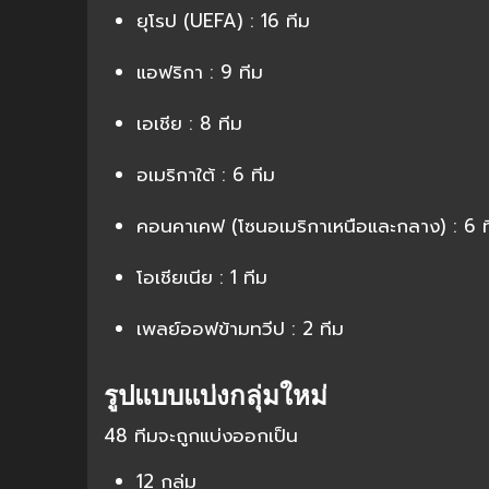
ยุโรป (UEFA) : 16 ทีม
แอฟริกา : 9 ทีม
เอเชีย : 8 ทีม
อเมริกาใต้ : 6 ทีม
คอนคาเคฟ (โซนอเมริกาเหนือและกลาง) : 6 ท
โอเชียเนีย : 1 ทีม
เพลย์ออฟข้ามทวีป : 2 ทีม
รูปแบบแบ่งกลุ่มใหม่
48 ทีมจะถูกแบ่งออกเป็น
12 กลุ่ม