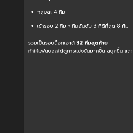
กลุ่มละ 4 ทีม
เข้ารอบ 2 ทีม + ทีมอันดับ 3 ที่ดีที่สุด 8 ทีม
รวมเป็นรอบน็อกเอาต์
32 ทีมสุดท้าย
ทำให้แฟนบอลได้ดูการแข่งขันมากขึ้น สนุกขึ้น และ