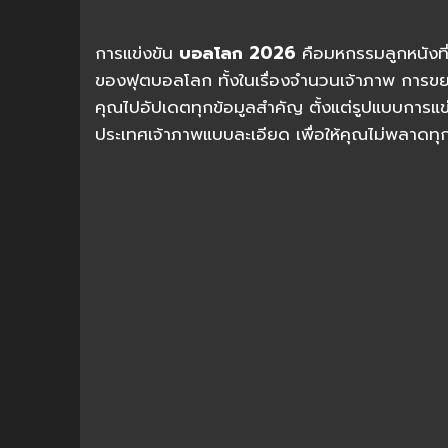
การแข่งขัน
บอลโลก 2026
คือมหกรรมลูกหนังที่
ของฟุตบอลโลก ทั้งในเรื่องจำนวนเจ้าภาพ การขยาย
คุณไปอัปเดตทุกข้อมูลสำคัญ ตั้งแต่รูปแบบการแข
ประเทศเจ้าภาพแบบละเอียด เพื่อให้คุณไม่พลาดทุ