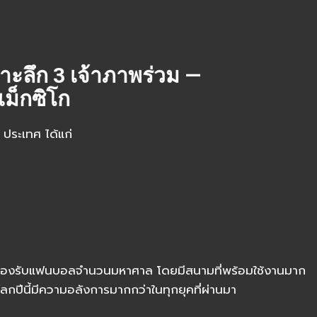
าะลึก 3 เจ้าภาพร่วม —
ม็กซิโก
3 ประเทศ ได้แก่
้รองรับแฟนบอลจำนวนมหาศาล โดยมีสนามที่พร้อมใช้งานมาก
ลโลกปีนี้มีความอลังการมากกว่าในทุกยุคที่ผ่านมา