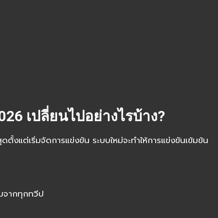
6 เปลี่ยนไปอย่างไรบ้าง?
ุดตั้งแต่เริ่มจัดการแข่งขัน ระบบใหม่จะทำให้การแข่งขันเข้มข้น
ีมจากทุกทวีป