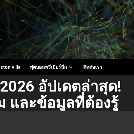
ston villa
ฟุตบอลพรีเมียร์ลีก
ติดต่อเรา
2026 อัปเดตล่าสุด!
และข้อมูลที่ต้องรู้