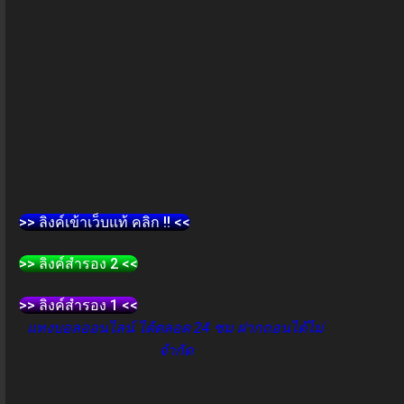
>> ลิงค์เข้าเว็บแท้ คลิก !! <<
>> ลิงค์สำรอง 2 <<
>> ลิงค์สำรอง 1 <<
แทงบอลออนไลน์ ได้ตลอด 24 ชม ฝากถอนได้ไม่
จำกัด