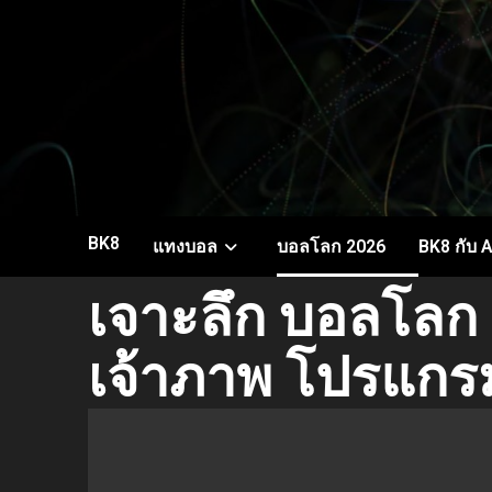
Skip
to
content
BK8
แทงบอล
บอลโลก 2026
BK8 กับ A
เจาะลึก บอลโลก 
เจ้าภาพ โปรแกรม 