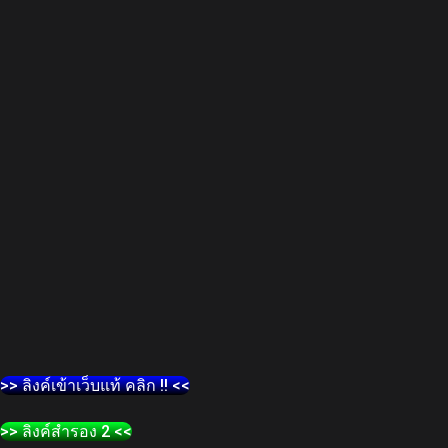
>> ลิงค์เข้าเว็บแท้ คลิก !! <<
>> ลิงค์สำรอง 2 <<