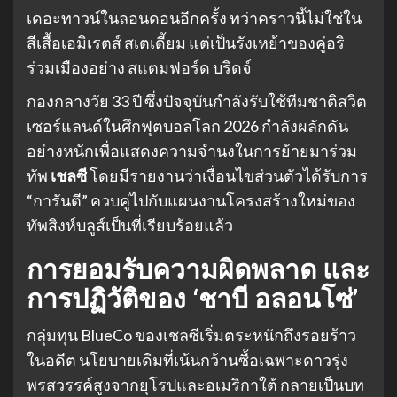
เดอะทาวน์ในลอนดอนอีกครั้ง ทว่าคราวนี้ไม่ใช่ใน
สีเสื้อเอมิเรตส์ สเตเดี้ยม แต่เป็นรังเหย้าของคู่อริ
ร่วมเมืองอย่าง สแตมฟอร์ด บริดจ์
กองกลางวัย 33 ปี ซึ่งปัจจุบันกำลังรับใช้ทีมชาติสวิต
เซอร์แลนด์ในศึกฟุตบอลโลก 2026 กำลังผลักดัน
อย่างหนักเพื่อแสดงความจำนงในการย้ายมาร่วม
ทัพ
เชลซี
โดยมีรายงานว่าเงื่อนไขส่วนตัวได้รับการ
“การันตี” ควบคู่ไปกับแผนงานโครงสร้างใหม่ของ
ทัพสิงห์บลูส์เป็นที่เรียบร้อยแล้ว
การยอมรับความผิดพลาด และ
การปฏิวัติของ ‘ชาบี อลอนโซ่’
กลุ่มทุน BlueCo ของเชลซีเริ่มตระหนักถึงรอยร้าว
ในอดีต นโยบายเดิมที่เน้นกว้านซื้อเฉพาะดาวรุ่ง
พรสวรรค์สูงจากยุโรปและอเมริกาใต้ กลายเป็นบท