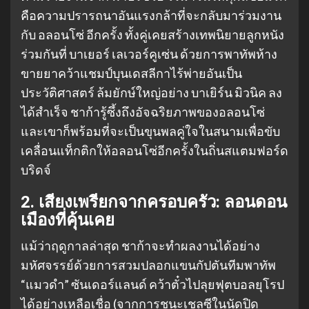
คือความปรารถนาอันแรงกล้าที่จะกลับมาร่วมงาน
กับ อลอนโซ่ อีกครั้ง ทั้งคู่เคยสร้างเทพนิยายลูกหนัง
ร่วมกันที่ บาเยอร์ เลเวอร์คูเซ่น ด้วยการพาทัพห้าง
ขายยาคว้าแชมป์บุนเดสลีกาไร้พ่ายอันเป็น
ประวัติศาสตร์ ล้มยักษ์ใหญ่อย่าง บาเยิร์น มิวนิค ลง
ได้สำเร็จ ชาก้ารู้ซึ้งถึงอัจฉริยภาพของอลอนโซ่
และเขาก็พร้อมที่จะเป็นขุนพลคู่ใจในสนามเพื่อขับ
เคลื่อนแท็กติกให้อลอนโซ่อีกครั้งในถิ่นสแตมฟอร์ด
บริดจ์
2. เสียงเพรียกจากครอบครัว: ลอนดอน
เมืองที่คุ้นเคย
แม้ว่าฤดูกาลล่าสุด ชาก้าจะทำผลงานได้อย่าง
มหัศจรรย์ด้วยการสวมปลอกแขนกัปตันทีมพาทัพ
“แมวดำ” ซันเดอร์แลนด์ คว้าตั๋วไปลุยฟุตบอลยุโรป
ได้อย่างเหลือเชื่อ (จากการชนะเชลซีในนัดปิด