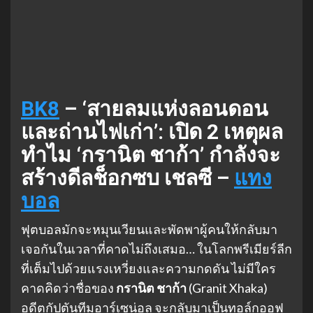
BK8
– ‘สายลมแห่งลอนดอน
และถ่านไฟเก่า’: เปิด 2 เหตุผล
ทำไม ‘กรานิต ชาก้า’ กำลังจะ
สร้างดีลช็อกซบ เชลซี –
แทง
บอล
ฟุตบอลมักจะหมุนเวียนและพัดพาผู้คนให้กลับมา
เจอกันในเวลาที่คาดไม่ถึงเสมอ… ในโลกพรีเมียร์ลีก
ที่เต็มไปด้วยแรงเหวี่ยงและความกดดัน ไม่มีใคร
คาดคิดว่าชื่อของ
กรานิต ชาก้า
(Granit Xhaka)
อดีตกัปตันทีมอาร์เซน่อล จะกลับมาเป็นทอล์กออฟ