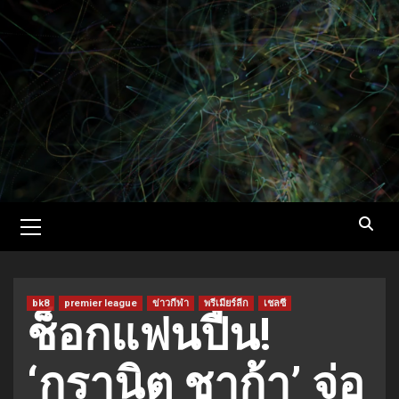
Skip
to
content
Primary
Menu
bk8
premier league
ข่าวกีฬา
พรีเมียร์ลีก
เชลซี
ช็อกแฟนปืน!
‘กรานิต ชาก้า’ จ่อ