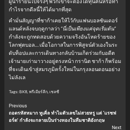
ผู้นำรายนี้ไปจริงๆ พวกเขาจะต้องได้ทุนคืนหรือทำ
กำไรจากดีลนี้ให้ได้มากที่สุด
คำมั่นสัญญาที่ชาก้าเคยให้ไว้กับแฟนบอลซันเดอร์
แลนด์หลังจบฤดูกาลว่า
“นี่เป็นเพียงแค่จุดเริ่มต้น”
กำลังจะถูกทดสอบด้วยความจริงอันโหดร้ายของ
โลกฟุตบอล… เมื่อโอกาสในการพิสูจน์ตัวเองในระ
ดับท็อปและการเดินทางกลับบ้านเกิดร่วมกับอดีต
เจ้านายเก่ามาวางอยู่ตรงหน้า กรานิต ชาก้า ก็พร้อม
ที่จะเดินเข้าสู่สมรภูมิครั้งใหม่ในกรุงลอนดอนอย่าง
ไม่ลังเล
Tags:
BK8
,
พรีเมียร์ลีก
,
เชลซี
Continue
Previous
ถอดรหัสหมาก ทูเคิ่ล ทำไมตัวเลขไม่สวยหรู แต่ ‘แรชฟ
Reading
อร์ด’ กำลังจะกลายเป็นร่างทองในทีมชาติอังกฤษ
Next