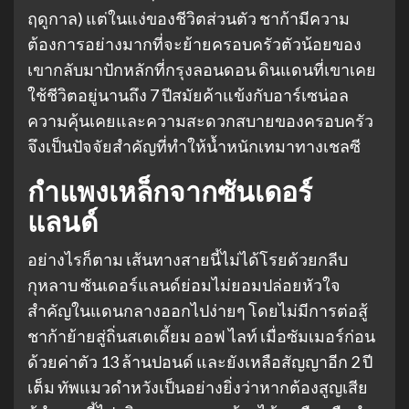
ฤดูกาล) แต่ในแง่ของชีวิตส่วนตัว ชาก้ามีความ
ต้องการอย่างมากที่จะย้ายครอบครัวตัวน้อยของ
เขากลับมาปักหลักที่กรุงลอนดอน ดินแดนที่เขาเคย
ใช้ชีวิตอยู่นานถึง 7 ปีสมัยค้าแข้งกับอาร์เซน่อล
ความคุ้นเคยและความสะดวกสบายของครอบครัว
จึงเป็นปัจจัยสำคัญที่ทำให้น้ำหนักเทมาทางเชลซี
กำแพงเหล็กจากซันเดอร์
แลนด์
อย่างไรก็ตาม เส้นทางสายนี้ไม่ได้โรยด้วยกลีบ
กุหลาบ ซันเดอร์แลนด์ย่อมไม่ยอมปล่อยหัวใจ
สำคัญในแดนกลางออกไปง่ายๆ โดยไม่มีการต่อสู้
ชาก้าย้ายสู่ถิ่นสเตเดี้ยม ออฟ ไลท์ เมื่อซัมเมอร์ก่อน
ด้วยค่าตัว 13 ล้านปอนด์ และยังเหลือสัญญาอีก 2 ปี
เต็ม ทัพแมวดำหวังเป็นอย่างยิ่งว่าหากต้องสูญเสีย