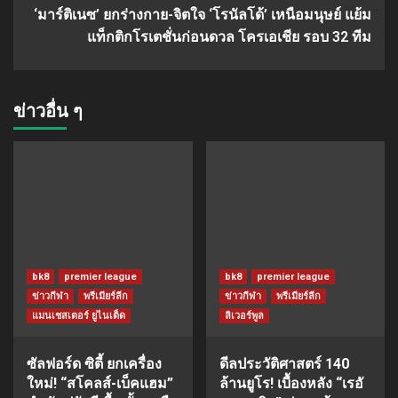
‘มาร์ติเนซ’ ยกร่างกาย-จิตใจ ‘โรนัลโด้’ เหนือมนุษย์ แย้ม
แท็กติกโรเตชั่นก่อนดวล โครเอเชีย รอบ 32 ทีม
ข่าวอื่น ๆ
bk8
premier league
bk8
premier league
ข่าวกีฬา
พรีเมียร์ลีก
ข่าวกีฬา
พรีเมียร์ลีก
แมนเชสเตอร์ ยูไนเต็ด
ลิเวอร์พูล
ซัลฟอร์ด ซิตี้ ยกเครื่อง
ดีลประวัติศาสตร์ 140
ใหม่! “สโคลส์-เบ็คแฮม”
ล้านยูโร! เบื้องหลัง “เรอั