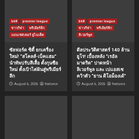
bk8
premier league
bk8
premier league
ข่าวกีฬา
พรีเมียร์ลีก
ข่าวกีฬา
พรีเมียร์ลีก
แมนเชสเตอร์ ยูไนเต็ด
ลิเวอร์พูล
ซัลฟอร์ด ซิตี้ ยกเครื่อง
ดีลประวัติศาสตร์ 140 ล้าน
ใหม่! “สโคลส์-เบ็คแฮม”
ยูโร! เบื้องหลัง “เรอัล
นำทัพปรับสีเสื้อ ตั้งกุนซือ
มาดริด” ปาดหน้า
ใหม่ ตั้งเป้าไต่ฝันสู่พรีเมียร์
ลิเวอร์พูล และ เปแอสเช
ลีก
คว้าตัว “ยาน ดิโอม็องเด้”
freelance
freelance
August 6, 2026
August 6, 2026