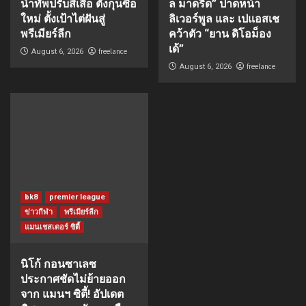
นำทัพปรับสีเสื้อ ตั้งกุนซือ
ล มาดริด” ปาดหน้า
ใหม่ ตั้งเป้าไต่ฝันสู่
ลิเวอร์พูล และ เปแอสเช
พรีเมียร์ลีก
คว้าตัว “ยาน ดิโอม็อง
เด้”
freelance
August 6, 2026
freelance
August 6, 2026
bk8
premier league
ข่าวกีฬา
พรีเมียร์ลีก
แมนเชสเตอร์ ซิตี้
นิโก้ กอนซาเลซ
ประกาศชัดไม่ย้ายออก
จาก แมนฯ ซิตี้! อัปเดต