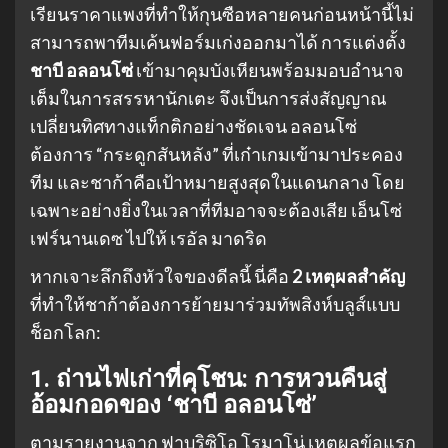
เรียนราคาแพงที่ทำให้กุนซือหลายคนก่อนหน้านี้ไม่
สามารถพาทีมเค้นฟอร์มเก่งออกมาได้ การแต่งตั้ง
ชาบี อลอนโซ่
เข้ามาคุมบังเหียนพร้อมมอบอำนาจ
เต็มในการสรรหานักเตะ จึงเป็นการส่งสัญญาณ
เปลี่ยนทิศทางแท็กติกอย่างชัดเจน อลอนโซ่
ต้องการ “กระดูกสันหลัง” ที่เก๋าเกมเข้ามาประคอง
ทีม และชาก้าคือเป้าหมายสูงสุดในแดนกลาง โดย
เฉพาะอย่างยิ่งในเวลาที่ทีมอาจจะต้องเสีย เอ็นโซ่
เฟร์นานเดซ ไปให้ เรอัล มาดริด
หากเจาะลึกถึงหัวใจของดีลนี้ นี่คือ
2 เหตุผลสำคัญ
ที่ทำให้ชาก้าต้องการย้ายมาร่วมทัพสิงห์บลูส์แบบ
ช็อกโลก:
1. ถ่านไฟเก่าที่คุโชน: การหวนคืนสู่
อ้อมกอดของ ‘ชาบี อลอนโซ่’
ตามรายงานจาก ฟาบริซิโอ โรมาโน่ เหตุผลข้อแรก