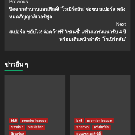
Continue
Previous
ปิดฉากตำนานแอนฟิลด์! ‘โรเบิร์ตสัน’ จ่อซบ สเปอร์ส หลัง
Reading
หมดสัญญาลิเวอร์พูล
Next
สเปอร์ส ขยับไว! จ่อคว้าฟรี ‘เซเนซี่’ เสริมแกร่งแนวรับ 4 ปี
พร้อมเดินหน้าล่าตัว ‘โรเบิร์ตสัน’
ข่าวอื่น ๆ
bk8
premier league
bk8
premier league
ข่าวกีฬา
พรีเมียร์ลีก
ข่าวกีฬา
พรีเมียร์ลีก
ลิเวอร์พูล
แมนเชสเตอร์ ซิตี้