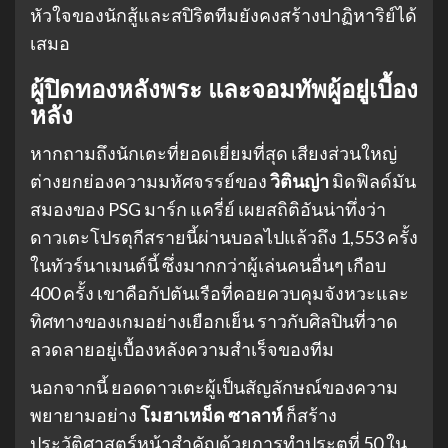
หัวใจของนักสู้และสปิริตทีมยังคงสร้างปาฏิหาริย์ได้
เสมอ
ผู้ปิดทองหลังพระ และจอมทัพผู้อยู่เบื้อง
หลัง
หากถามถึงนักเตะที่ยอดเยี่ยมที่สุด เสียงส่วนใหญ่
ต่างยกย่องความมหัศจรรย์ของ
วิตินญ่า
มิดฟิลด์มัน
สมองของ PSG มาร์ก แครี่ย์ เผยสถิติอันน่าทึ่งว่า
ดาวเตะโปรตุกีสรายนี้ผ่านบอลไปแล้วถึง 1,553 ครั้ง
ในทัวร์นาเมนต์นี้ ซึ่งมากกว่าผู้เล่นคนอื่นๆ เกือบ
400 ครั้ง เขาคือกัปตันเรือที่คอยควบคุมจังหวะและ
ทิศทางของเกมอย่างเยือกเย็น ราวกับศิลปินที่วาด
ลวดลายอยู่เบื้องหลังความสำเร็จของทีม
นอกจากนี้ ยอดดาวเตะผู้เป็นสัญลักษณ์ของความ
พยายามอย่าง
โมฮาเหม็ด ซาลาห์
ก็สร้าง
ประวัติศาสตร์หน้าสำคัญด้วยการทำประตูที่ 50 ใน