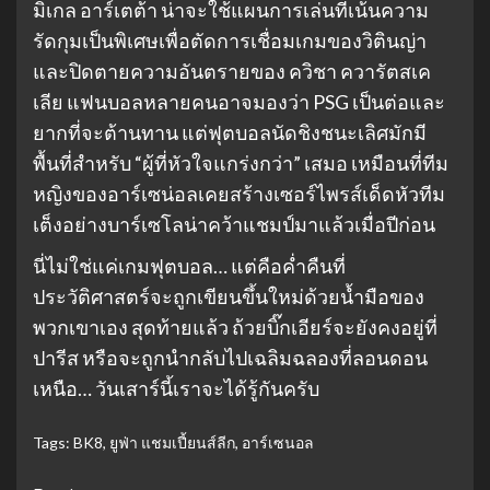
มิเกล อาร์เตต้า น่าจะใช้แผนการเล่นที่เน้นความ
รัดกุมเป็นพิเศษเพื่อตัดการเชื่อมเกมของวิตินญ่า
และปิดตายความอันตรายของ ควิชา ควารัตสเค
เลีย แฟนบอลหลายคนอาจมองว่า PSG เป็นต่อและ
ยากที่จะต้านทาน แต่ฟุตบอลนัดชิงชนะเลิศมักมี
พื้นที่สำหรับ “ผู้ที่หัวใจแกร่งกว่า” เสมอ เหมือนที่ทีม
หญิงของอาร์เซน่อลเคยสร้างเซอร์ไพรส์เด็ดหัวทีม
เต็งอย่างบาร์เซโลน่าคว้าแชมป์มาแล้วเมื่อปีก่อน
นี่ไม่ใช่แค่เกมฟุตบอล… แต่คือค่ำคืนที่
ประวัติศาสตร์จะถูกเขียนขึ้นใหม่ด้วยน้ำมือของ
พวกเขาเอง สุดท้ายแล้ว ถ้วยบิ๊กเอียร์จะยังคงอยู่ที่
ปารีส หรือจะถูกนำกลับไปเฉลิมฉลองที่ลอนดอน
เหนือ… วันเสาร์นี้เราจะได้รู้กันครับ
Tags:
BK8
,
ยูฟ่า แชมเปี้ยนส์ลีก
,
อาร์เซนอล