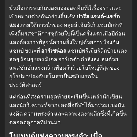
มันคือการพบกันของสองยอดทีมที่มีเรื่องราวและ
เป้าหมายต่างกันอย่างสิ้นเชิง
ปารีส แซงต์-แชร์ก
แมง
ภายใต้การนำของ หลุยส์ เอ็นริเก้ แชมป์เก่าที่
เพิ่งลิ้มรสชาติการชูถ้วยใบนี้เป็นครั้งแรกเมื่อปีก่อน
และต้องการพิสูจน์ความยิ่งใหญ่ด้วยการป้องกัน
แชมป์ ขณะที่
อาร์เซน่อล
แชมป์พรีเมียร์ลีกป้ายแดง
สดๆ ร้อนๆ ของ มิเกล อาร์เตต้า กำลังลงเล่นด้วย
แพสชันอันแรงกล้าเพื่อคว้าถ้วยใบใหญ่ที่สุดของ
ยุโรปมาประดับสโมสรเป็นสมัยแรกใน
ประวัติศาสตร์
แต่ก่อนที่สงครามสุดท้ายจะเริ่มขึ้น เหล่านักเขียน
และนักวิเคราะห์จากยอดสื่อกีฬาได้มาร่วมแบ่งปัน
แง่คิด ความทรงจำ และความงดงามลึกซึ้งที่เกิดขึ้น
ตลอดฤดูกาลที่ผ่านมา
โมเมนต์แห่งความทรงจำ: เมื่อ