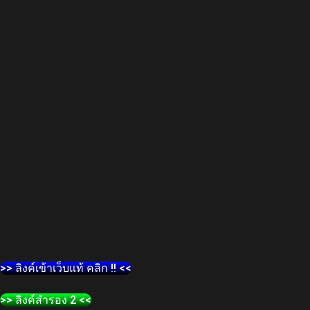
>> ลิงค์เข้าเว็บแท้ คลิก !! <<
>> ลิงค์สำรอง 2 <<