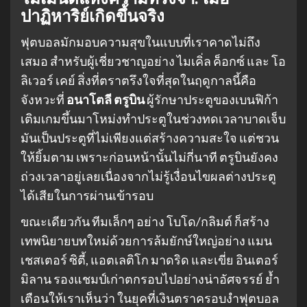
ปาฏิหาริย์เกิดขึ้นจริง
ฟุตบอลมักมอบความสุขในแบบที่เราคาดไม่ถึง
เสมอ สำหรับผู้เชี่ยวชาญอย่าง ไมเคิ่ล ค็อกซ์ และ โอ
ลิเวอร์ เคย์ สิ่งที่ตราตรึงใจที่สุดในฤดูกาลนี้คือ
จังหวะที่
อนาโตลี ตรูบิน
ผู้รักษาประตูของเบนฟิก้า
เติมเกมขึ้นมาโหม่งทำประตูในช่วงทดเวลาบาดเจ็บ
มันเป็นประตูที่ไม่เพียงแต่สร้างความสะใจ แต่ชวน
ให้ยิ้มตาม เพราะก่อนหน้านั้นไม่กี่นาที ตรูบินยังคง
ถ่วงเวลาอยู่เลยเนื่องจากไม่รู้เงื่อนไขผลต่างประตู
ได้เสียในการผ่านเข้ารอบ
ขณะเดียวกัน ทีมเล็กๆ อย่าง โบโด/กลิมต์ ก็สร้าง
เทพนิยายบทใหม่ด้วยการล้มยักษ์ใหญ่อย่าง แมน
เชสเตอร์ ซิตี้, แอตเลติโก มาดริด และเขี่ย อินเตอร์
มิลาน รองแชมป์เก่าตกรอบไปอย่างน่าอัศจรรย์ ย้ำ
เตือนให้เราเห็นว่า ในยุคที่เงินตราครอบงำฟุตบอล