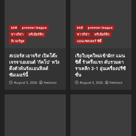
bk8
premier league
bk8
premier league
ข่าวกีฬา
พรีเมียร์ลีก
ข่าวกีฬา
พรีเมียร์ลีก
ลิเวอร์พูล
แมนเชสเตอร์ ซิตี้
สเปอร์ส เอาจริง! เปิดโต๊ะ
เรือใบยุคใหม่เข้าฝัก! แมน
เจรจาเอเยนต์ ‘กัคโป’ หวัง
ซิตี้ รัวครึ่งแรก ดับรวมดา
ดึงตัวพ้นรังแอนฟิลด์
ราเคลีก 3-1 อุ่นเครื่องปรีซี
ซัมเมอร์นี้
ซั่น
freelance
freelance
August 5, 2026
August 5, 2026