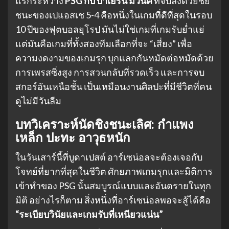
แรกระหว่าง
PSG กับ บาเยิร์น มิวนิค
ที่จบลงด้วยชัย
ชนะของเปแอสเช 5-4 คือหนึ่งในเกมที่ดีที่สุดในรอบ
10 ปีของฟุตบอลยุโรป มันไม่ใช่เกมที่เกมรับย่ำแย่
แต่มันคือเกมที่ทั้งสองทีมเลือกที่จะ “เสี่ยง” เพื่อ
ความงดงามของเกมรุก บุกแลกกันหมัดต่อหมัดด้วย
การเพรสซิ่งสูง การสวนกลับที่รวดเร็ว และการจบ
สกอร์อันเหนือชั้น เป็นเหมือนงานศิลปะที่มีชีวิตที่คน
ดูไม่มีวันลืม
บทวิเคราะห์นัดชิงชนะเลิศ: กำแพง
เหล็ก ปะทะ อาวุธหนัก
ในวันเสาร์นี้ที่บูดาเปสต์ อาร์เซน่อลจะต้องเจอกับ
โจทย์ที่ยากที่สุดในชีวิต ศักยภาพเกมรุกและมิติการ
เข้าทำของ PSG นั้นสมบูรณ์แบบและอันตรายในทุก
มิติ อย่างไรก็ตาม สิ่งหนึ่งที่อาร์เซน่อลพอจะสู้ได้คือ
“ระเบียบวินัยและเกมรับที่เหนียวแน่น”