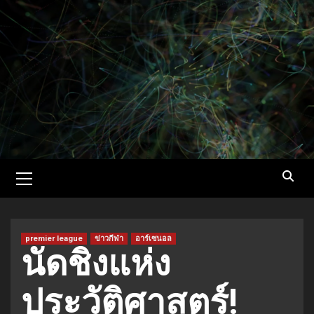
Skip
to
content
Primary
Menu
premier league
ข่าวกีฬา
อาร์เซนอล
นัดชิงแห่ง
ประวัติศาสตร์!