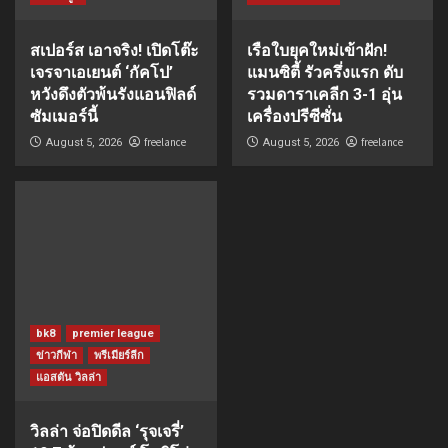
สเปอร์ส เอาจริง! เปิดโต๊ะ
เรือใบยุคใหม่เข้าฝัก!
เจรจาเอเยนต์ ‘กัคโป’
แมนซิตี้ รัวครึ่งแรก ดับ
หวังดึงตัวพ้นรังแอนฟิลด์
รวมดาราเคลีก 3-1 อุ่น
ซัมเมอร์นี้
เครื่องปรีซีซั่น
freelance
freelance
August 5, 2026
August 5, 2026
bk8
premier league
ข่าวกีฬา
พรีเมียร์ลีก
แอสตัน วิลล่า
วิลล่า จ่อปิดดีล ‘รุจเจรี่’