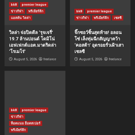
bk8
premier league
ข่าวกีฬา
พรีเมียร์ลีก
bk8
premier league
แอสตัน วิลล่า
ข่าวกีฬา
พรีเมียร์ลีก
เชลซี
วิลล่า จ่อปิดดีล ‘รุจเจรี่’
จิ๊กซอว์ชิ้นสุดท้าย! อลอน
19.7 ล้านปอนด์ โดมิโน่
โซ่ เล็งทุ่มฉีกสัญญาคว้า
เอฟเฟกต์แอต.มาดริดล่า
‘คอสต้า’ อุดรอยรั่วเฝ้าเสา
‘โรเมโร่’
เชลซี
freelance
freelance
August 5, 2026
August 5, 2026
bk8
premier league
ข่าวกีฬา
ท็อตแนม ฮ็อตสเปอร์
พรีเมียร์ลีก