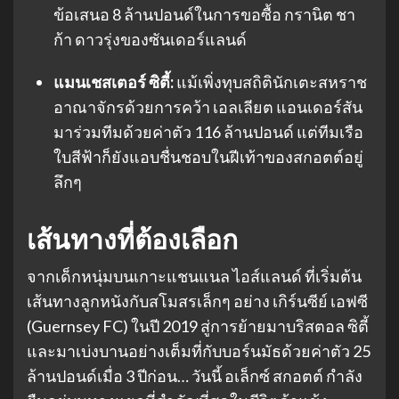
ข้อเสนอ 8 ล้านปอนด์ในการขอซื้อ กรานิต ชา
ก้า ดาวรุ่งของซันเดอร์แลนด์
แมนเชสเตอร์ ซิตี้:
แม้เพิ่งทุบสถิตินักเตะสหราช
อาณาจักรด้วยการคว้า เอลเลียต แอนเดอร์สัน
มาร่วมทีมด้วยค่าตัว 116 ล้านปอนด์ แต่ทีมเรือ
ใบสีฟ้าก็ยังแอบชื่นชอบในฝีเท้าของสกอตต์อยู่
ลึกๆ
เส้นทางที่ต้องเลือก
จากเด็กหนุ่มบนเกาะแชนแนล ไอส์แลนด์ ที่เริ่มต้น
เส้นทางลูกหนังกับสโมสรเล็กๆ อย่าง เกิร์นซีย์ เอฟซี
(Guernsey FC) ในปี 2019 สู่การย้ายมาบริสตอล ซิตี้
และมาเบ่งบานอย่างเต็มที่กับบอร์นมัธด้วยค่าตัว 25
ล้านปอนด์เมื่อ 3 ปีก่อน… วันนี้ อเล็กซ์ สกอตต์ กำลัง