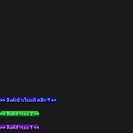
>> ลิงค์เข้าเว็บแท้ คลิก !! <<
>> ลิงค์สำรอง 2 <<
>> ลิงค์สำรอง 1 <<