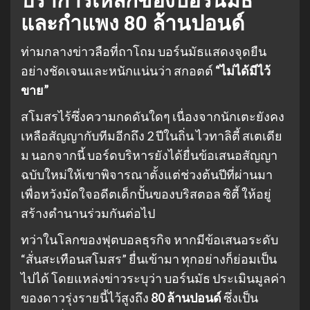
ปราการเหล็กของบอร์นมัธ
และกำแพง 80 ล้านปอนด์
ท่ามกลางข่าวลือที่ถาโถม บอร์นมัธแสดงจุดยืน
อย่างชัดเจนและหนักแน่นว่า สกอตต์
“ไม่ได้มีไว้
ขาย”
สโมสรไร้ซึ่งความกดดันใดๆ เนื่องจากนักเตะยังคง
เหลือสัญญากับทีมอีกถึง 2 ปีในถิ่น ไวทาลิตี้ สเตเดีย
ม นอกจากนี้ บอร์ดบริหารยังได้ยื่นข้อเสนอสัญญา
ฉบับใหม่ให้เขาพิจารณาตั้งแต่ช่วงต้นปีที่ผ่านมา
เพื่อหวังมัดใจอดีตเด็กปั้นของบริสตอล ซิตี้ ให้อยู่
สร้างตำนานร่วมกันต่อไป
ทว่าในโลกของฟุตบอลธุรกิจ หากมีข้อเสนอระดับ
“สั่นสะเทือนสโมสร” ยื่นเข้ามา ทุกอย่างก็ย่อมเป็น
ไปได้ โดยแหล่งข่าวระบุว่า บอร์นมัธ ประเมินมูลค่า
ของดาวรุ่งรายนี้ไว้สูงถึง
80 ล้านปอนด์
ซึ่งเป็น