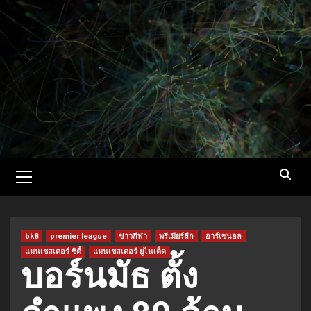
Skip
to
content
Primary
Menu
bk8
premier league
ข่าวกีฬา
พรีเมียร์ลีก
อาร์เซนอล
แมนเชสเตอร์ ซิตี้
แมนเชสเตอร์ ยูไนเต็ด
บอร์นมัธ ตั้ง