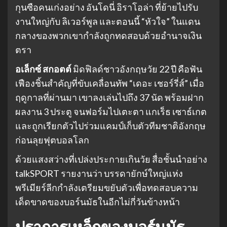
กุนซือคนเก่งอย่าง อันโดนี่ อิราโอล่า ที่ย้ายไปรับ
งานใหญ่กับ ลิเวอร์พูล และตอนนี้ “หัวใจ” ในแดน
กลางของพวกเขากำลังถูกทดสอบด้วยอำนาจเงิน
ตรา
อเล็กซ์ สกอตต์
มิดฟิลด์ชาวอังกฤษวัย 22 ปี คือฟัน
เฟืองชิ้นสำคัญที่ขับเคลื่อนทัพ “เดอะ เชอร์รี่ส์” เมื่อ
ฤดูกาลที่ผ่านมา เขาลงเล่นไปถึง 37 นัด พร้อมฝาก
ผลงาน 3 ประตู จนฟอร์มไปเตะตา แกเร็ธ เซาธ์เกต
และถูกเรียกตัวไปร่วมแคมป์เก็บตัวทีมชาติอังกฤษ
ก่อนลุยฟุตบอลโลก
ด้วยแสงสว่างที่เปล่งประกายเกินวัย สื่อชั้นนำอย่าง
talkSPORT รายงานว่า บรรดายักษ์ใหญ่แห่ง
พรีเมียร์ลีกกำลังเตรียมขยับตัวเพื่อทดสอบความ
เด็ดขาดของบอร์นมัธในอีกไม่กี่วันข้างหน้า