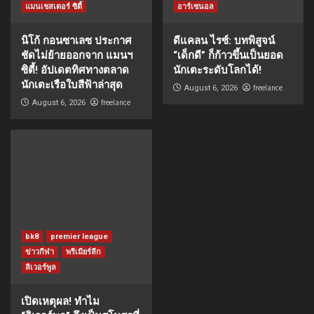
แมนเชสเตอร์ ซิตี้
อาร์เซนอล
นิโก้ กอนซาเลซ ประกาศ
ดีแคลน ไรซ์: บทพิสูจน์
ชัดไม่ย้ายออกจาก แมนฯ
“เด็กดี” ก็ก้าวขึ้นเป็นยอด
ซิตี้! อัปเดตทิศทางตลาด
นักเตะระดับโลกได้!
นักเตะเรือใบสีฟ้าล่าสุด
freelance
August 6, 2026
freelance
August 6, 2026
bk8
premier league
ข่าวกีฬา
พรีเมียร์ลีก
ลิเวอร์พูล
เปิดเหตุผล! ทำไม