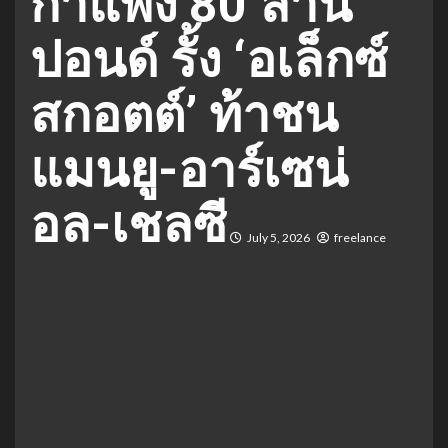
กำแพง 80 ล้าน
ปอนด์ รั้ง ‘อเล็กซ์
สกอตต์’ ท้าชน
แมนยู-อาร์เซน่
อล-เชลซี
July 5, 2026
freelance