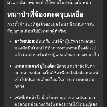
ตัวเลขที่มากพอจะทำให้ทุกสโมสรต้องคิดหนัก
หมาป่าที่จ้องตะครุบเหยื่อ
การตั้งกำแพงที่สูงลิ่วของบอร์นมัธ ถือเป็นการส่ง
สัญญาณเตือนไปยังเหล่าผู้ท้าชิง:
อาร์เซน่อล:
อันเดรีย แบร์ต้า ผู้บริหารระดับสูง
ของทัพปืนใหญ่ ได้ทำการทาบทามเบื้องต้นไป
แล้ว แต่ถูกบอร์นมัธปฏิเสธกลับมาอย่างรวดเร็ว
แมนเชสเตอร์ ยูไนเต็ด:
ปีศาจแดงกำลังจับตา
สถานการณ์อย่างใกล้ชิด เพื่อหวังดึงตัวสกอตต์
เข้าไปเป็นสายเลือดใหม่ในการยกระดับแดน
กลาง
เชลซี:
ทัพสิงโตน้ำเงินครามอาจต้องหันมาล่า
ตัวสกอตต์อย่างจริงจัง หลังจากเพิ่งโดนปฏิเสธ