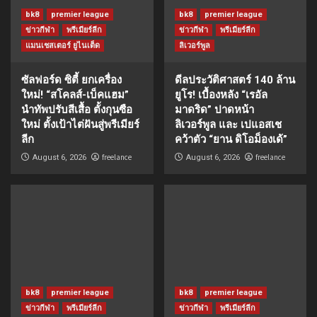
bk8
premier league
bk8
premier league
ข่าวกีฬา
พรีเมียร์ลีก
ข่าวกีฬา
พรีเมียร์ลีก
แมนเชสเตอร์ ยูไนเต็ด
ลิเวอร์พูล
ซัลฟอร์ด ซิตี้ ยกเครื่อง
ดีลประวัติศาสตร์ 140 ล้าน
ใหม่! “สโคลส์-เบ็คแฮม”
ยูโร! เบื้องหลัง “เรอัล
นำทัพปรับสีเสื้อ ตั้งกุนซือ
มาดริด” ปาดหน้า
ใหม่ ตั้งเป้าไต่ฝันสู่พรีเมียร์
ลิเวอร์พูล และ เปแอสเช
ลีก
คว้าตัว “ยาน ดิโอม็องเด้”
freelance
freelance
August 6, 2026
August 6, 2026
bk8
premier league
bk8
premier league
ข่าวกีฬา
พรีเมียร์ลีก
ข่าวกีฬา
พรีเมียร์ลีก