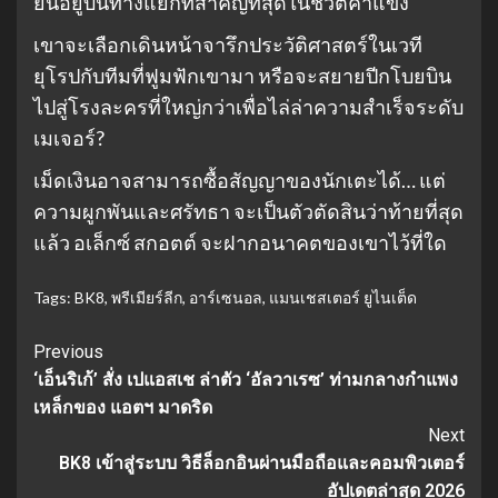
ยืนอยู่บนทางแยกที่สำคัญที่สุดในชีวิตค้าแข้ง
เขาจะเลือกเดินหน้าจารึกประวัติศาสตร์ในเวที
ยุโรปกับทีมที่ฟูมฟักเขามา หรือจะสยายปีกโบยบิน
ไปสู่โรงละครที่ใหญ่กว่าเพื่อไล่ล่าความสำเร็จระดับ
เมเจอร์?
เม็ดเงินอาจสามารถซื้อสัญญาของนักเตะได้… แต่
ความผูกพันและศรัทธา จะเป็นตัวตัดสินว่าท้ายที่สุด
แล้ว อเล็กซ์ สกอตต์ จะฝากอนาคตของเขาไว้ที่ใด
Tags:
BK8
,
พรีเมียร์ลีก
,
อาร์เซนอล
,
แมนเชสเตอร์ ยูไนเต็ด
Continue
Previous
‘เอ็นริเก้’ สั่ง เปแอสเช ล่าตัว ‘อัลวาเรซ’ ท่ามกลางกำแพง
Reading
เหล็กของ แอตฯ มาดริด
Next
BK8 เข้าสู่ระบบ วิธีล็อกอินผ่านมือถือและคอมพิวเตอร์
อัปเดตล่าสุด 2026