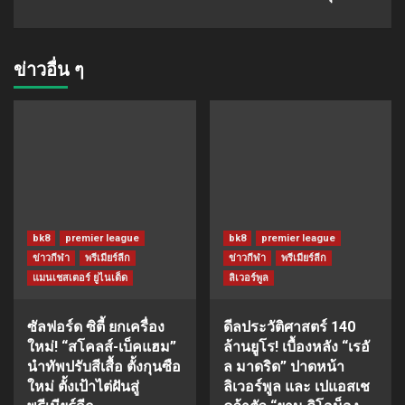
ข่าวอื่น ๆ
bk8
premier league
bk8
premier league
ข่าวกีฬา
พรีเมียร์ลีก
ข่าวกีฬา
พรีเมียร์ลีก
แมนเชสเตอร์ ยูไนเต็ด
ลิเวอร์พูล
ซัลฟอร์ด ซิตี้ ยกเครื่อง
ดีลประวัติศาสตร์ 140
ใหม่! “สโคลส์-เบ็คแฮม”
ล้านยูโร! เบื้องหลัง “เรอั
นำทัพปรับสีเสื้อ ตั้งกุนซือ
ล มาดริด” ปาดหน้า
ใหม่ ตั้งเป้าไต่ฝันสู่
ลิเวอร์พูล และ เปแอสเช