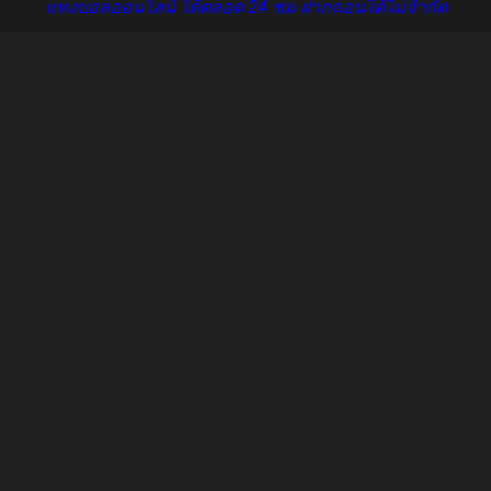
แทงบอลออนไลน์ ได้ตลอด 24 ชม ฝากถอนได้ไม่จำกัด