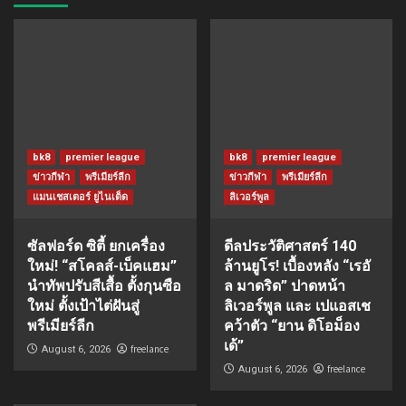
bk8
premier league
bk8
premier league
ข่าวกีฬา
พรีเมียร์ลีก
ข่าวกีฬา
พรีเมียร์ลีก
แมนเชสเตอร์ ยูไนเต็ด
ลิเวอร์พูล
ซัลฟอร์ด ซิตี้ ยกเครื่อง
ดีลประวัติศาสตร์ 140
ใหม่! “สโคลส์-เบ็คแฮม”
ล้านยูโร! เบื้องหลัง “เรอั
นำทัพปรับสีเสื้อ ตั้งกุนซือ
ล มาดริด” ปาดหน้า
ใหม่ ตั้งเป้าไต่ฝันสู่
ลิเวอร์พูล และ เปแอสเช
พรีเมียร์ลีก
คว้าตัว “ยาน ดิโอม็อง
เด้”
freelance
August 6, 2026
freelance
August 6, 2026