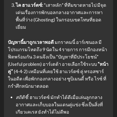
ไค ฮาแวร์ตซ์:
“เสาหลัก” ที่ทีมขาดหายไป มีจุด
เด่นเรื่องการพักบอลกลางอากาศและการหา
พื้นที่ว่าง (Ghosting) ในกรอบเขตโทษที่ยอด
เยี่ยม
ปัญหานี้มาถูกเวลาพอดี
มกราคมนี้ อาร์เซนอล มี
โปรแกรมโหดถึง 9 นัดใน 4 รายการ การมีกองหน้า
ฟิตพร้อมกัน 3 คนจึงเป็น “ปัญหาที่มีประโยชน์”
(Useful problem) อาร์เตต้า อาจเลือกใช้ระบบ
“หน้า
คู่”
(4-4-2) เหมือนที่เคยใช้ ฮาแวร์ตซ์ คู่ ทรอสซาร์
ในอดีต เพื่อพักกองกลางอย่าง ซูบิเมนดี้ หรือ ไรซ์ ที่
กรำศึกหนักมาตลอด
สถิติชี้:
ฮาแวร์ตซ์ มักทำได้ดีเมื่อเล่นลูกกลาง
อากาศและเก็บบอลในแดนคู่แข่ง ซึ่งเป็นสิ่งที่
เกียวเคเรส ยังทำได้ไม่ดีพอ