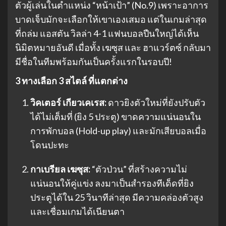
ตัวผู้เล่นในตำแหน่ง “หน้าเป้า” (No.9) เพราะอาการ
บาดเจ็บมักจะเลือกให้เขาเองเสมอ แต่ในเกมล่าสุด
ที่ถล่ม แอสตัน วิลล่า 4-1 แฟนบอลปืนใหญ่ได้เห็น
นิมิตหมายอันดี เมื่อทั้ง เฆซุส และ ฮาแวร์ตซ์ กลับมา
มีชื่อในทีมพร้อมกันเป็นครั้งแรกในรอบปี!
3 ทางเลือก 3 สไตล์ ที่แตกต่าง
วิคเตอร์ เกียวเคเรส:
ดาวยิงตัวใหม่ที่ยังปรับตัว
ได้ไม่เต็มที่ (ยิง 5 ประตู) ขาดความแน่นอนใน
การพักบอล (Hold-up play) และมักเสียบอลเมื่อ
โดนปะทะ
กาเบรียล เฆซุส:
“ตัวป่วน” ที่สร้างความไม่
แน่นอนให้คู่แข่ง ลงมาเป็นสำรองทีเด็ดที่ยิง
ประตูได้ใน 25 วินาทีล่าสุด มีความคล่องตัวสูง
และเชื่อมเกมได้เนียนตา