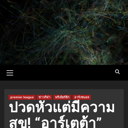
Skip
to
content
Primary
Menu
premier league
ข่าวกีฬา
พรีเมียร์ลีก
อาร์เซนอล
ปวดหัวแต่มีความ
สุข! “อาร์เตต้า”