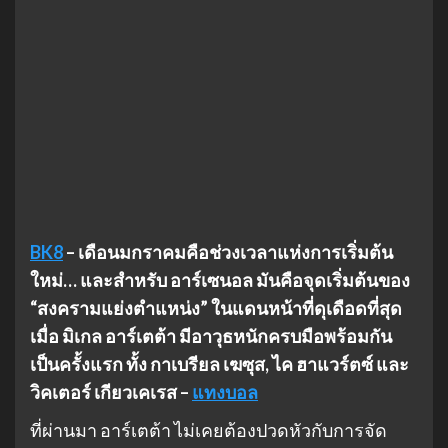
BK8
– เดือนมกราคมคือช่วงเวลาแห่งการเริ่มต้น
ใหม่… และสำหรับ อาร์เซนอล มันคือจุดเริ่มต้นของ
“สงครามแย่งตำแหน่ง” ในแดนหน้าที่ดุเดือดที่สุด
เมื่อ มิเกล อาร์เตต้า มีอาวุธหนักครบมือพร้อมกัน
เป็นครั้งแรก ทั้ง กาเบรียล เฆซุส, ไค ฮาแวร์ตซ์ และ
วิคเตอร์ เกียวเคเรส –
แทงบอล
ที่ผ่านมา อาร์เตต้า ไม่เคยต้องปวดหัวกับการจัด