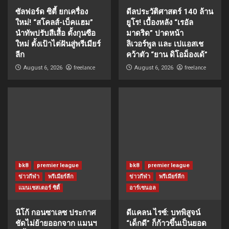
ซัลฟอร์ด ซิตี้ ยกเครื่อง
ดีลประวัติศาสตร์ 140 ล้าน
ใหม่! “สโคลส์-เบ็คแฮม”
ยูโร! เบื้องหลัง “เรอัล
นำทัพปรับสีเสื้อ ตั้งกุนซือ
มาดริด” ปาดหน้า
ใหม่ ตั้งเป้าไต่ฝันสู่พรีเมียร์
ลิเวอร์พูล และ เปแอสเช
ลีก
คว้าตัว “ยาน ดิโอม็องเด้”
freelance
freelance
August 6, 2026
August 6, 2026
bk8
premier league
bk8
premier league
ข่าวกีฬา
พรีเมียร์ลีก
ข่าวกีฬา
พรีเมียร์ลีก
แมนเชสเตอร์ ซิตี้
อาร์เซนอล
นิโก้ กอนซาเลซ ประกาศ
ดีแคลน ไรซ์: บทพิสูจน์
ชัดไม่ย้ายออกจาก แมนฯ
“เด็กดี” ก็ก้าวขึ้นเป็นยอด