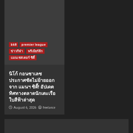
bk8
premier league
ข่าวกีฬา
พรีเมียร์ลีก
แมนเชสเตอร์ ซิตี้
นิโก้ กอนซาเลซ
ประกาศชัดไม่ย้ายออก
จาก แมนฯ ซิตี้! อัปเดต
ทิศทางตลาดนักเตะเรือ
ใบสีฟ้าล่าสุด
freelance
August 6, 2026