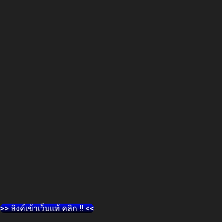
>> ลิงค์เข้าเว็บแท้ คลิก !! <<