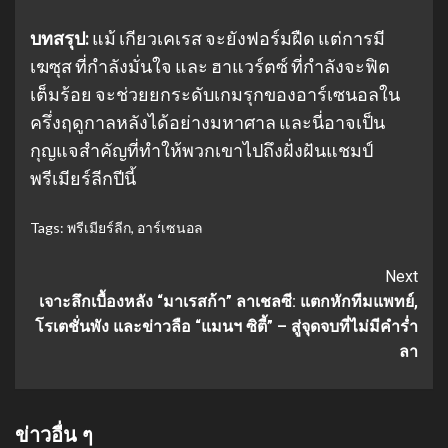
บทสรุป:
แม้ เกียวเคเรส จะยังฟอร์มฝืด แต่การมี
เฆซุส ที่กำลังมั่นใจ และ ฮาแวร์ตซ์ ที่กำลังจะฟิต
เต็มร้อย จะช่วยยกระดับเกมรุกของอาร์เซนอลใน
ครึ่งฤดูกาลหลังได้อย่างมหาศาล และนี่อาจเป็น
กุญแจสำคัญที่ทำให้พวกเขาไปถึงฝั่งฝันแชมป์
พรีเมียร์ลีกปีนี้
Tags:
พรีเมียร์ลีก
,
อาร์เซนอล
Continue
Next
เจาะลึกเบื้องหลัง “มาเรสก้า” ลาเชลซี: แตกหักทีมแพทย์,
Reading
โรเตชั่นพัง และข่าวลือ “แมนฯ ซิตี้” – สู่จุดจบที่ไม่มีคำร่ำ
ลา
ข่าวอื่น ๆ