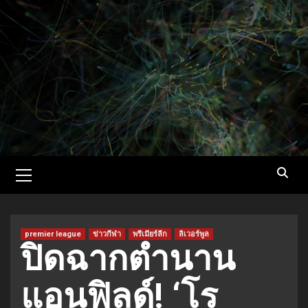
Skip
to
content
Primary
Menu
premier league
ข่าวกีฬา
พรีเมียร์ลีก
ลิเวอร์พูล
ปิดฉากตำนาน
แอนฟิลด์! ‘โร