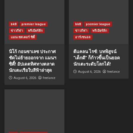
bk8
premier league
bk8
premier league
ข่าวกีฬา
พรีเมียร์ลีก
ข่าวกีฬา
พรีเมียร์ลีก
แมนเชสเตอร์ ซิตี้
อาร์เซนอล
นิโก้ กอนซาเลซ ประกาศ
ดีแคลน ไรซ์: บทพิสูจน์
ชัดไม่ย้ายออกจาก แมนฯ
“เด็กดี” ก็ก้าวขึ้นเป็นยอด
ซิตี้! อัปเดตทิศทางตลาด
นักเตะระดับโลกได้!
นักเตะเรือใบสีฟ้าล่าสุด
freelance
August 6, 2026
freelance
August 6, 2026