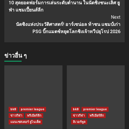
10 สุดยอดฟอร์มการเล่นระดับตำนาน ในนัดชิงชนะเลิศ ยู
Reading
ฟ่า แชมเปี้ยนส์ลีก
Next
นัดชิงแห่งประวัติศาสตร์! อาร์เซน่อล ท้าชน แชมป์เก่า
PSG บิ๊กแมตช์หยุดโลกชิงเจ้าทวีปยุโรป 2026
ข่าวอื่น ๆ
bk8
premier league
bk8
premier league
ข่าวกีฬา
พรีเมียร์ลีก
ข่าวกีฬา
พรีเมียร์ลีก
แมนเชสเตอร์ ยูไนเต็ด
ลิเวอร์พูล