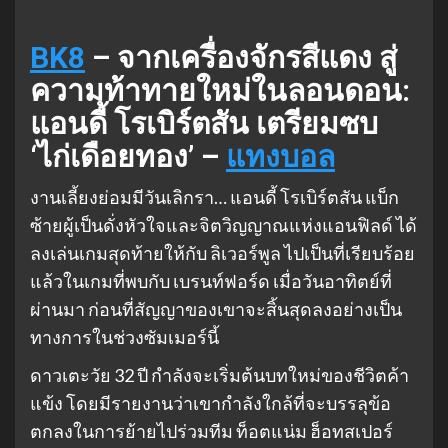
BK8
– จากเครื่องจักรสีแดง สู่
ความท้าทายใหม่ในลอนดอน:
แอนดี้ โรเบิร์ตสัน เตรียมซบ
‘ไก่เดือยทอง’ –
แทงบอล
งานเลี้ยงย่อมมีวันเลิกรา… แอนดี้ โรเบิร์ตสัน แบ็ก
ซ้ายผู้เป็นดั่งหัวใจและจิตวิญญาณแห่งแอนฟิลด์ ได้
ลงเล่นเกมสุดท้ายให้กับ ลิเวอร์พูล ไปเป็นที่เรียบร้อย
แล้วในเกมที่พบกับ เบรนท์ฟอร์ด เมื่อวันอาทิตย์ที่
ผ่านมา ก่อนที่สัญญาของเขาจะสิ้นสุดลงอย่างเป็น
ทางการในช่วงซัมเมอร์นี้
ดาวเตะวัย 32 ปี กำลังจะเริ่มต้นบทใหม่ของชีวิตค้า
แข้ง โดยมีรายงานว่าเขากำลังใกล้ที่จะบรรลุข้อ
ตกลงในการย้ายไปร่วมทีม ท็อตแน่ม ฮ็อทสเปอร์