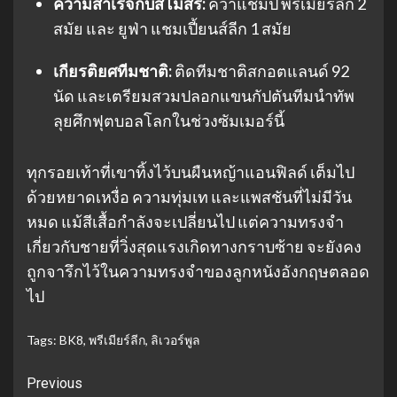
ความสำเร็จกับสโมสร:
คว้าแชมป์ พรีเมียร์ลีก 2
สมัย และ ยูฟ่า แชมเปี้ยนส์ลีก 1 สมัย
เกียรติยศทีมชาติ:
ติดทีมชาติสกอตแลนด์ 92
นัด และเตรียมสวมปลอกแขนกัปตันทีมนำทัพ
ลุยศึกฟุตบอลโลกในช่วงซัมเมอร์นี้
ทุกรอยเท้าที่เขาทิ้งไว้บนผืนหญ้าแอนฟิลด์ เต็มไป
ด้วยหยาดเหงื่อ ความทุ่มเท และแพสชันที่ไม่มีวัน
หมด แม้สีเสื้อกำลังจะเปลี่ยนไป แต่ความทรงจำ
เกี่ยวกับชายที่วิ่งสุดแรงเกิดทางกราบซ้าย จะยังคง
ถูกจารึกไว้ในความทรงจำของลูกหนังอังกฤษตลอด
ไป
Tags:
BK8
,
พรีเมียร์ลีก
,
ลิเวอร์พูล
Continue
Previous