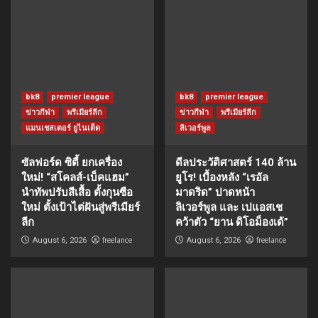
bk8
premier league
bk8
premier league
ข่าวกีฬา
พรีเมียร์ลีก
ข่าวกีฬา
พรีเมียร์ลีก
แมนเชสเตอร์ ยูไนเต็ด
ลิเวอร์พูล
ซัลฟอร์ด ซิตี้ ยกเครื่อง
ดีลประวัติศาสตร์ 140 ล้าน
ใหม่! “สโคลส์-เบ็คแฮม”
ยูโร! เบื้องหลัง “เรอัล
นำทัพปรับสีเสื้อ ตั้งกุนซือ
มาดริด” ปาดหน้า
ใหม่ ตั้งเป้าไต่ฝันสู่พรีเมียร์
ลิเวอร์พูล และ เปแอสเช
ลีก
คว้าตัว “ยาน ดิโอม็องเด้”
freelance
freelance
August 6, 2026
August 6, 2026