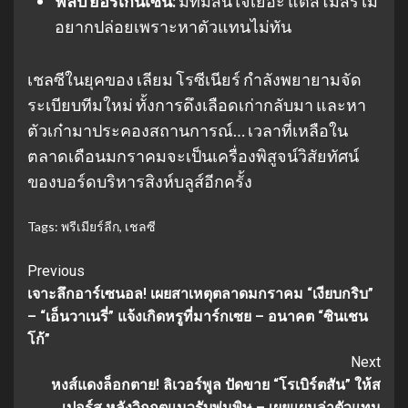
ฟิลิป ยอร์เกนเซ่น:
มีทีมสนใจเยอะ แต่สโมสรไม่
อยากปล่อยเพราะหาตัวแทนไม่ทัน
เชลซีในยุคของ เลียม โรซีเนียร์ กำลังพยายามจัด
ระเบียบทีมใหม่ ทั้งการดึงเลือดเก่ากลับมา และหา
ตัวเก๋ามาประคองสถานการณ์… เวลาที่เหลือใน
ตลาดเดือนมกราคมจะเป็นเครื่องพิสูจน์วิสัยทัศน์
ของบอร์ดบริหารสิงห์บลูส์อีกครั้ง
Tags:
พรีเมียร์ลีก
,
เชลซี
Continue
Previous
เจาะลึกอาร์เซนอล! เผยสาเหตุตลาดมกราคม “เงียบกริบ”
Reading
– “เอ็นวาเนรี่” แจ้งเกิดหรูที่มาร์กเซย – อนาคต “ซินเชน
โก้”
Next
หงส์แดงล็อกตาย! ลิเวอร์พูล ปัดขาย “โรเบิร์ตสัน” ให้ส
เปอร์ส หลังวิกฤตแนวรับพ่นพิษ – เผยแผนล่าตัวแทน