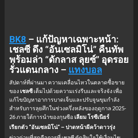
BK8
– แก้ปัญหาเฉพาะหน้า:
เชลซี ดึง “อันเซลมิโน่” คืนทัพ
พร้อมล่า “ดักลาส ลุยซ์” อุดรอย
รั่วแดนกลาง –
แทงบอล
สัปดาห์ที่ผ่านมา ความเคลื่อนไหวในตลาดซื้อขาย
ของ
เชลซี
เต็มไปด้วยความเร่งรีบและจริงจัง เพื่อ
แก้ไขปัญหาอาการบาดเจ็บและปรับจูนขุมกำลัง
สำหรับการลุยศึกในช่วงครึ่งหลังของฤดูกาล 2025-
26 ภายใต้การนำของกุนซือ
เลียม โรซีเนียร์
เรียกตัว “อันเซลมิโน่” – ปาดหน้าผีคว้าดาวรุ่ง
ข่าวด่วนที่สุดคือการที่ เชลซี ตัดสินใจใช้เงื่อนไข