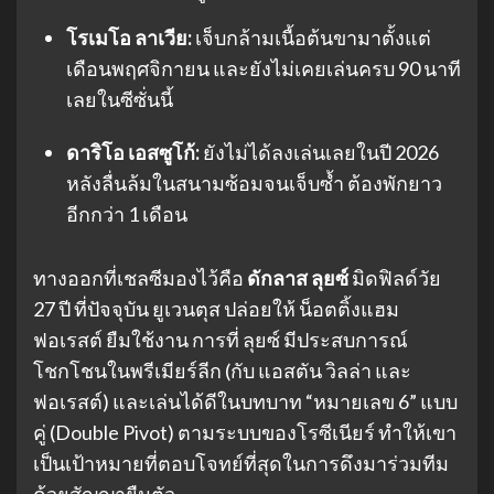
โรเมโอ ลาเวีย:
เจ็บกล้ามเนื้อต้นขามาตั้งแต่
เดือนพฤศจิกายน และยังไม่เคยเล่นครบ 90 นาที
เลยในซีซั่นนี้
ดาริโอ เอสซูโก้:
ยังไม่ได้ลงเล่นเลยในปี 2026
หลังลื่นล้มในสนามซ้อมจนเจ็บซ้ำ ต้องพักยาว
อีกกว่า 1 เดือน
ทางออกที่เชลซีมองไว้คือ
ดักลาส ลุยซ์
มิดฟิลด์วัย
27 ปี ที่ปัจจุบัน ยูเวนตุส ปล่อยให้ น็อตติ้งแฮม
ฟอเรสต์ ยืมใช้งาน การที่ ลุยซ์ มีประสบการณ์
โชกโชนในพรีเมียร์ลีก (กับ แอสตัน วิลล่า และ
ฟอเรสต์) และเล่นได้ดีในบทบาท “หมายเลข 6” แบบ
คู่ (Double Pivot) ตามระบบของโรซีเนียร์ ทำให้เขา
เป็นเป้าหมายที่ตอบโจทย์ที่สุดในการดึงมาร่วมทีม