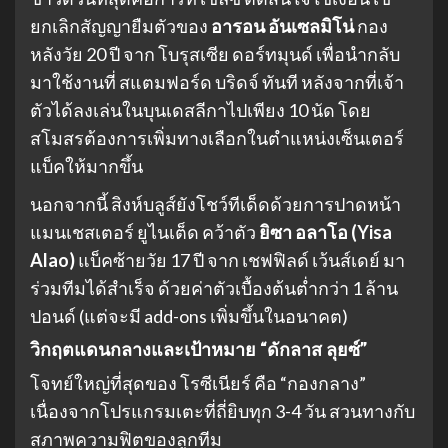
ยกเลิกสัญญายืมตัวของ
อารอน อันเซลมิโน่
กอง
หลังวัย 20 ปี จาก โบรุสเซีย ดอร์ทมุนด์ เพื่อนำกลับ
มาใช้งานที่ สแตมฟอร์ด บริดจ์ ทันที หลังจากที่เจ้า
ตัวได้ลงเล่นในบุนเดสลีกาไปเพียง 10 นัด โดย
สโมสรต้องการเพิ่มทางเลือกในตำแหน่งเซ็นเตอร์
แบ็คให้มากขึ้น
นอกจากนี้ สิงห์บลูส์ยังโชว์ทีเด็ดด้วยการปาดหน้า
แมนเชสเตอร์ ยูไนเต็ด คว้าตัว
ยิซา อลาโอ (Yisa
Alao)
แบ็คซ้ายวัย 17 ปี จาก เชฟฟิลด์ เว้นส์เดย์ มา
ร่วมทีมได้สำเร็จ ด้วยค่าตัวเบื้องต้นต่ำกว่า 1 ล้าน
ปอนด์ (แต่จะมี add-ons เพิ่มขึ้นในอนาคต)
วิกฤตแดนกลางและเป้าหมาย “ดักลาส ลุยซ์”
โจทย์ใหญ่ที่สุดของ โรซีเนียร์ คือ “กองกลาง”
เนื่องจากโปรแกรมเตะที่ถี่ยิบทุก 3-4 วัน สวนทางกับ
สภาพความฟิตของลูกทีม