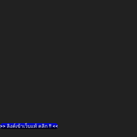
>> ลิงค์เข้าเว็บแท้ คลิก !! <<