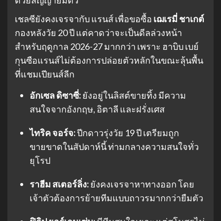
ด้วยสัญญายืมตัว
เชลซียังคงเจรจากับ แรนส์ เพื่อขอซื้อ
เฌเรมี่ ชาเกต์
กองหลังวัย 20 ปี แต่คาดว่าจะเป็นดีลล่วงหน้า
สำหรับฤดูกาล 2026-27 มากกว่า เพราะ ฮาบิบ เบย์
กุนซือแรนส์ไม่ต้องการปล่อยตัวหลักในขณะลุ้นพื้น
ที่แชมเปียนส์ลีก
อักเซล ดิซาซี่:
ยังอยู่ในลิสต์ขายทิ้ง มีความ
สนใจจากอังกฤษ, อิตาลี และฝรั่งเศส
ไทริค จอร์จ:
ปีกดาวรุ่งวัย 19 ปี เตรียมถูก
ขายขาดในสัปดาห์นี้ ท่ามกลางความสนใจทั่ว
ยุโรป
ราฮีม สเตอร์ลิ่ง:
ยังคงเจรจาหาทางออก โดย
เจ้าตัวต้องการย้ายทีมแบบถาวรมากกว่ายืมตัว