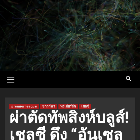
Skip
to
content
Primary
Menu
premier league
ข่าวกีฬา
พรีเมียร์ลีก
เชลซี
ผ่าตัดทัพสิงห์บลูส์!
เชลซี ดึง “อันเซล