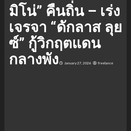
มิโน่” คืนถิ่น – เร่ง
เจรจา “ดักลาส ลุย
ซ์” กู้วิกฤตแดน
กลางพัง
January 27, 2026
freelance