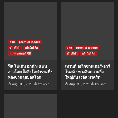
bk8
premier league
ข่าวกีฬา
พรีเมียร์ลีก
bk8
premier league
แมนเชสเตอร์ ซิตี้
ข่าวกีฬา
พรีเมียร์ลีก
ฟิล โฟเด้น อกหัก! แฟน
เทรนต์ อเล็กซานเดอร์-อาร์
สาวโละเสื้อสิงโตคำรามทิ้ง
โนลด์ : ทวงคืนความยิ่ง
หลังชวดลุยบอลโลก
ใหญ่กับ เรอัล มาดริด
freelance
freelance
August 9, 2026
August 9, 2026