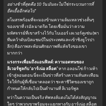
อย่างช้าที่สุดคือ 10 วัน มันจะไม่ใช่กระบวนการที่
ยืดเยื้ออีกต่อไป”
สโมสรพร้อมที่จะมองข้ามความล้มเหลวช่วงสั้นๆ
ของเขาที่ เรอัล มาดริด โดยเชื่อมั่นว่า ความ
มหัศจรรย์ที่เขาสร้างไว้กับ ไบเออร์ เลเวอร์คูเซ่น (พา
ทีมคว้าดับเบิลแชมป์ในประเทศและเข้าชิงยูโรปา
ลีก) คือภาพสะท้อนศักยภาพที่แท้จริงของเขา
มากกว่า
แรงกระเพื่อมถึงแอนฟิลด์: ความอดทนของ
ลิเวอร์พูลกับ ‘อาร์เน่อ สล็อต’
หาก อลอนโซ่ ก้าวเท้า
เข้าสู่ลอนดอน นี่จะเป็นข่าวที่สร้างความสั่นสะเทือน
ใจให้กับผู้ที่เชื่อมาตลอดว่า ชะตาชีวิตของเขาถูก
กำหนดให้กลับไปเป็นตำนานที่ ลิเวอร์พูล
ทว่าในความเป็นจริง ทัพหงส์แดงไม่ได้ส่งสัญญาณ
ใดๆ ว่าพวกเขาพร้อมจะแยกทางกับ อาร์เน่อ สล็อต