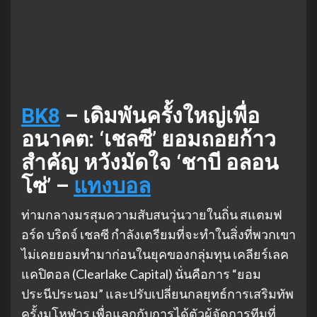
BK8
– เดิมพันครั้งใหญ่เพื่อ
อนาคต: ‘เชลซี’ ยอมถอยก้าว
สำคัญ หวังมัดใจ ‘ชาบี อลอน
โซ่’ –
แทงบอล
ท่ามกลางมรสุมความสับสนวุ่นวายในถิ่น สแตมฟ
อร์ด บริดจ์ เชลซี กำลังเตรียมที่จะทำในสิ่งที่พวกเขา
ไม่เคยยอมทำมาก่อนในยุคของกลุ่มทุน เคลียร์เลค
แคปิตอล (Clearlake Capital) นั่นคือการ “ยอม
ประนีประนอม” และปรับเปลี่ยนกลยุทธ์การเสริมทัพ
ครั้งมโหฬาร เพื่อแลกกับการได้ตัวผู้จัดการทีมที่