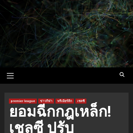
Skip
to
content
Primary
Menu
premier league
ข่าวกีฬา
พรีเมียร์ลีก
เชลซี
ยอมฉีกกฎเหล็ก!
เชลซี ปรับ