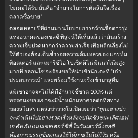
ไม่เคยได้รับ นั่นคือ “อำนาจในการตัดสินใจเรื่อง
ตลาดซื้อขาย”
ตลอดหลายปีที่ผ่านมา นโยบายการกว้านซื้อดาวรุ่ง
แห่งอนาคตของเชลซี พิสูจน์ให้เห็นแล้วว่ามันสร้าง
ความเจ็บปวดมากกว่าความสำเร็จ เพื่อหลีกเลี่ยงไม่
ให้ตัวเองต้องเดินซ้ำรอยความล้มเหลวของ แกรห์ม
พ็อตเตอร์ และ เมาริซิโอ โปเช็ตติโน่ มีแนวโน้มสูง
มากที่ อลอนโซ่ จะร้องขอให้นำเข้านักเตะที่ “เก๋า
ประสบการณ์” และพร้อมใช้งานจริงเข้ามาสู่ทีม
แม้เขาอาจจะไม่ได้มีอำนาจชี้ขาด 100% แต่
ทรรศนะของเขาจะมีน้ำหนักมหาศาลต่อทิศทาง
ของสโมสร แหล่งข่าววงในเปิดเผยว่า
“ทุกอย่างน่า
จะดำเนินไปอย่างรวดเร็วหลังจบนัดชิงชนะเลิศ เอฟ
เอ คัพ กับ แมนเชสเตอร์ ซิตี้ ในวันเสาร์นี้ เชลซี
ต้องการบรรลุข้อตกลงให้ได้ภายในไม่กี่วัน หรือ