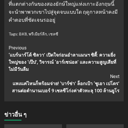
ที่แตกต่างกันของสองยักษ์ใหญ่แห่งเกาะอังกฤษนี้
จะนำพาพวกเขาไปสู่จุดจบแบบใด ฤดูกาลหน้าคงมี
คำตอบที่ชัดเจนรออยู่
Tags:
BK8
,
พรีเมียร์ลีก
,
เชลซี
Continue
Previous
‘แบร์นาร์โด้ ซิลวา’ เปิดใจก่อนอำลาแมนฯ ซิตี้: ความยิ่ง
Reading
ใหญ่ของ ‘เป๊ป’, วิจารณ์ ‘อาร์เซน่อล’ และความสูญเสียที่
ไม่มีวันลืม
Next
แพงแค่ไหนก็พร้อมจ่าย! ‘บาร์ซ่า’ ล็อกเป้า ‘ชูเอา เปโดร’
สานต่อตำนานเบอร์ 9 เชลซีโก่งค่าตัวทะลุ 100 ล้านยูโร
ข่าวอื่น ๆ