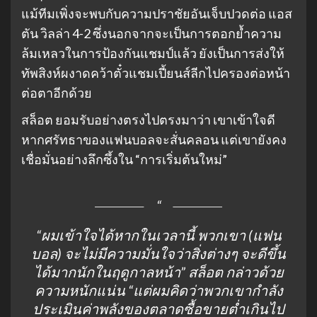
แม้ทีมเพิ่งจะพบกับความปราชัยอันเจ็บปวดต่อ แอส
ตัน วิลล่า 4-2 ซึ่งนอกจากจะเป็นการตอกย้ำความ
ล้มเหลวในการป้องกันแชมป์แล้ว ยังเป็นการส่งให้
ทัพสิงห์ผงาดคว้าตั๋วแชมเปี้ยนส์ลีกไปครองต่อหน้า
ต่อตาอีกด้วย
สล็อต ยอมรับอย่างตรงไปตรงมาว่า เขาเข้าใจดี
หากศรัทธาของแฟนบอลจะสั่นคลอน แต่เขายังคง
เชื่อมั่นอย่างลึกซึ้งใน “การเริ่มต้นใหม่”
“ผมเข้าใจได้หากในเวลานี้ พวกเขา (แฟน
บอล) จะไม่มีความมั่นใจว่าสิ่งต่างๆ จะดีขึ้น
ได้มากนักในฤดูกาลหน้า”
สล็อต กล่าวด้วย
ความหนักแน่น
“แต่ผมคิดว่าพวกเขากำลัง
ประเมินค่าพลังของตลาดซื้อขายต่ำเกินไป