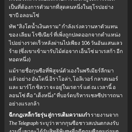
เป็นที่ต้องการตัวมากที่สุดคนหนึ่งในยุโรปอย่าง
ชาบี อลอนโซ่
ทัพ “สิงโตน้ำเงินคราม” กำลังเร่งควานหาตัวแทน
ของ เลียม โรซีเนียร์ ที่เพิ่งถูกปลดออกจากตำแหน่ง
ไปอย่างรวดเร็วหลังผ่านไปเพียง 106 วันอันแสนเลว
ร้าย (ซึ่งเขาเข้ามารับไม้ต่อจาก เอ็นโซ่ มาเรสก้า อีก
ทอดหนึ่ง)
แม้รายชื่อกุนซือที่พิสูจน์ตัวเองในพรีเมียร์ลีกมา
แล้วอย่าง อันโดนี่ อิราโอล่า, โอลิเวอร์ กลาสเนอร์
และ มาร์โก ซิลวา จะอยู่ในเรดาร์ แต่ ณ เวลานี้ อ
ลอนโซ่ คือ “เต็งหนึ่ง” ที่บอร์ดบริหารเชลซีปรารถนา
อย่างแรงกล้า
ฉีกกฎเหล็กวัยรุ่น สู่การเติมความเก๋า
รายงานจาก
The Telegraph
ระบุว่า หากกุนซือชาวสเปนตกลงรับ
งานนี้ เขาจะได้รับสิทธิพิเศษที่อดีตกุนซือคนก่อนๆ