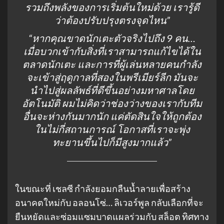
รวมถึงพลังของการเริ่มต้นใหม่ด้วย เรารู้ดี
ว่าต้องปรับปรุงตรงจุดไหน”
“หากคุณขาดนักเตะตัวจริงไปถึง 9 คน…
เมื่อบวกเข้ากับสิ่งที่เราสามารถแก้ไขได้ใน
ตลาดนักเตะ และการที่ผู้เล่นหลายคนกำลัง
จะเข้าสู่ฤดูกาลที่สองในพรีเมียร์ลีก มันจะ
นำไปสู่ผลลัพธ์ที่ดีขึ้นอย่างมหาศาลโดย
อัตโนมัติ ผมไม่คิดว่าช่องว่างของเรากับทีม
อื่นจะห่างกันมากนัก แค่ตัดสินใจให้ถูกต้อง
ในไม่กี่สถานการณ์ โอกาสที่เราจะพุ่ง
ทะยานขึ้นไปก็มีสูงมากแล้ว”
ในขณะที่ เชลซี กำลังยอมกลืนน้ำลายเพื่อสร้าง
อนาคตใหม่กับ อลอนโซ่… ลิเวอร์พูล กลับเลือกที่จะ
ยืนหยัดและซ่อมแซมบาดแผลร่วมกับ สล็อต ทิศทาง