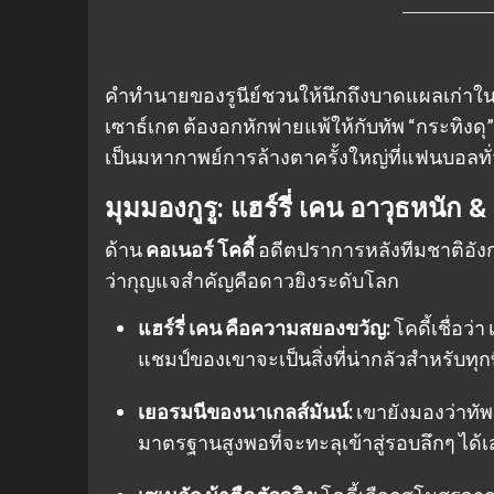
คำทำนายของรูนีย์ชวนให้นึกถึงบาดแผลเก่าในศ
เซาธ์เกต ต้องอกหักพ่ายแพ้ให้กับทัพ “กระทิงดุ”
เป็นมหากาพย์การล้างตาครั้งใหญ่ที่แฟนบอลทั
มุมมองกูรู: แฮร์รี่ เคน อาวุธหนัก &
ด้าน
คอเนอร์ โคดี้
อดีตปราการหลังทีมชาติอังกฤ
ว่ากุญแจสำคัญคือดาวยิงระดับโลก
แฮร์รี่ เคน คือความสยองขวัญ:
โคดี้เชื่อว
แชมป์ของเขาจะเป็นสิ่งที่น่ากลัวสำหรับทุก
เยอรมนีของนาเกลส์มันน์:
เขายังมองว่าทัพ
มาตรฐานสูงพอที่จะทะลุเข้าสู่รอบลึกๆ ได้