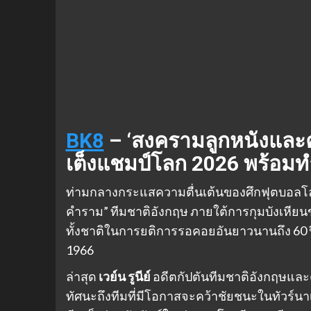
BK8
– ‘สงครามลูกหนังและคำท
เต็งแชมป์โลก 2026 พร้อมท
ท่ามกลางกระแสความตื่นเต้นของศึกฟุตบอลโลก 2
คำราม” ทีมชาติอังกฤษ ภายใต้การกุมบังเหียนข
ทั้งชาติในการยติการรอคอยอันยาวนานถึง 60 ปี 
1966
ล่าสุด
เวย์น รูนีย์
อดีตกัปตันทีมชาติอังกฤษแล
ทัศนะถึงทีมที่มีโอกาสจะคว้าชัยชนะในทัวร์นาเม