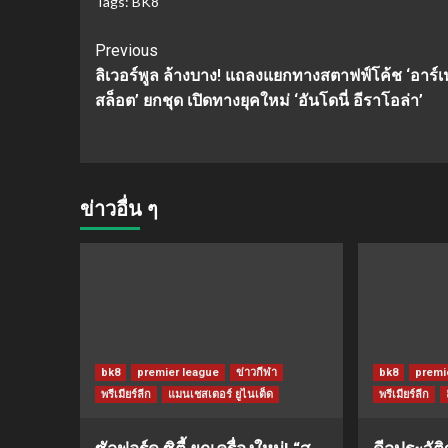
Tags:
BK8
Continue
Previous
ลิเวอร์พูล ล้างบาง! แถลงแยกทางสตาฟฟ์โค้ช ‘อาร์เ
Reading
สล็อต’ ยกชุด เปิดทางยุคใหม่ ‘อันโดนี่ อีราโอล่า’
ข่าวอื่น ๆ
bk8
premier league
ข่าวกีฬา
bk8
premi
พรีเมียร์ลีก
แมนเชสเตอร์ ยูไนเต็ด
พรีเมียร์ลีก