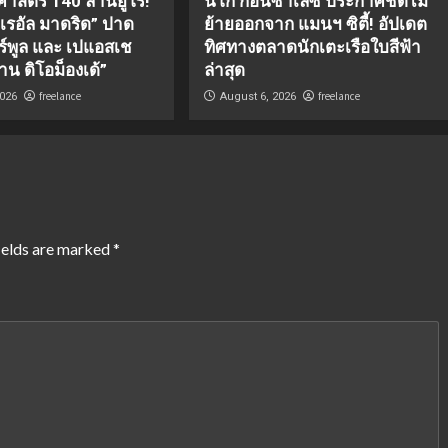
ิศาสตร์ 140 ล้านยูโร!
นิโก้ กอนซาเลซ ประกาศชัดไม่
 “เรอัล มาดริด” ปาด
ย้ายออกจาก แมนฯ ซิตี้! อัปเดต
อร์พูล และ เปแอสเช
ทิศทางตลาดนักเตะเรือใบสีฟ้า
าน ดิโอม็องเด้”
ล่าสุด
freelance
freelance
2026
August 6, 2026
ields are marked
*