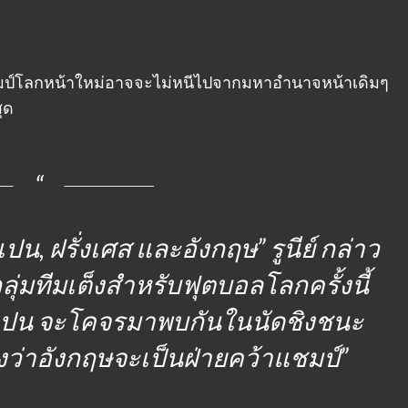
แชมป์โลกหน้าใหม่อาจจะไม่หนีไปจากมหาอำนาจหน้าเดิมๆ
ุด
เปน, ฝรั่งเศส และอังกฤษ”
รูนีย์ กล่าว
ุ่มทีมเต็งสำหรับฟุตบอลโลกครั้งนี้
 สเปน จะโคจรมาพบกันในนัดชิงชนะ
ยิ่งว่าอังกฤษจะเป็นฝ่ายคว้าแชมป์”