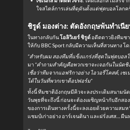
เซเนกัล ม้าตืดตัวจริง:
โคดี้เลือกสโมสรจาก
ใจสไตล์การเล่นที่ดุดันตั้งแต่ฟุตบอลโลกคร
ชิรูด์ มองต่าง: ตัดอังกฤษพ้นทำเนียบ 
ในทางกลับกัน
โอลิวิเยร์ ชิรูด์
อดีตดาวยิงทีมชาต
ให้กับ BBC Sport กลับมีความเห็นที่สวนทาง โดยเ
“สำหรับผม สองทีมที่แข็งแกร่งที่สุดในฟุตบอลโลก
มา
“คำถามสำคัญคือพวกเขาจะเจอกันในนัดชิงช
เชื่อว่าทีมจากแอฟริกาอย่าง ไอวอรี่โคสต์, เ
ได้ในวันที่พวกเขาต็อปฟอร์ม”
ทั้งนี้ ทีมชาติอังกฤษมีคิวจะลงประเดิมสนามน
วันพุธที่จะถึงนี้ ก่อนจะต้องเผชิญหน้ากับอีกส
ของการเดินทางครั้งนี้จะลงเอยด้วยความสมห
แชมป์เก่าอย่าง อาร์เจนตินา และฝรั่งเศส… ผื