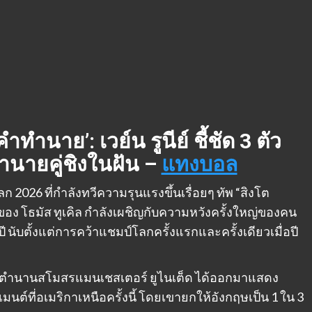
ำนาย’: เวย์น รูนีย์ ชี้ชัด 3 ตัว
ำนายคู่ชิงในฝัน –
แทงบอล
026 ที่กำลังทวีความรุนแรงขึ้นเรื่อยๆ ทัพ “สิงโต
อง โธมัส ทูเคิล กำลังเผชิญกับความหวังครั้งใหญ่ของคน
นับตั้งแต่การคว้าแชมป์โลกครั้งแรกและครั้งเดียวเมื่อปี
ะตำนานสโมสรแมนเชสเตอร์ ยูไนเต็ด ได้ออกมาแสดง
นต์ที่อเมริกาเหนือครั้งนี้ โดยเขายกให้อังกฤษเป็น 1 ใน 3