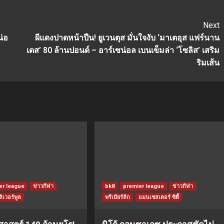
Next
น่อ
ผีแดงปาดหน้าปืน! ยูเวนตุส มั่นใจงับ ‘มาเตอุส แฟร์นาน
เดส’ 80 ล้านปอนด์ – อาร์เซน่อล เบนเข็มล่า ‘โซลิส’ เสริม
ริมเส้น
er league
ข่าวกีฬา
bk8
premier league
ข่าวกีฬา
ลิเวอร์พูล
พรีเมียร์ลีก
แมนเชสเตอร์ ซิตี้