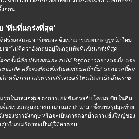
แอฟริกาอย่างเซเนกัลเป็นทีมจอมเซอร์ไพรส์ โดยประทับ
ั้งก่อน
‘ทีมที่แกร่งที่สุด’
ิฝรั่งเศสและอาร์เซน่อล ซึ่งเข้ามารับบทบาทกูรูหน้าใหม่
ขาไม่คิดว่าอังกฤษอยู่ในกลุ่มทีมที่แข็งแกร่งที่สุด
ครั้งนี้คือ ฝรั่งเศส และ สเปน”
ชิรูด์กล่าวอย่างตรงไปตรง
นะเลิศ หรือจะตัดแต้มกันเองก่อนหน้านั้น? นอกจากนี้ผม
ซเนกัล หรือ กานา สามารถสร้างเซอร์ไพรส์และเป็นอันตราย
ัดแรกในกลุ่มกลุ่มของการแข่งขันดวลกับ โครเอเชีย ในคืน
องเพื่อนร่วมกลุ่มอย่าง กานา และ ปานามา ซึ่งบทสรุปสุดท้าย
วังของชาวอังกฤษ หรือจะเป็นการตอกย้ำความยิ่งใหญ่ของ
นหญ้าในอเมริกาจะเป็นผู้ให้คำตอบ