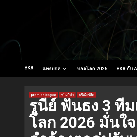
Skip
to
content
BK8
แทงบอล
บอลโลก 2026
BK8 กับ A
premier league
ข่าวกีฬา
พรีเมียร์ลีก
รูนีย์ ฟันธง 3 ท
โลก 2026 มั่นใจ 