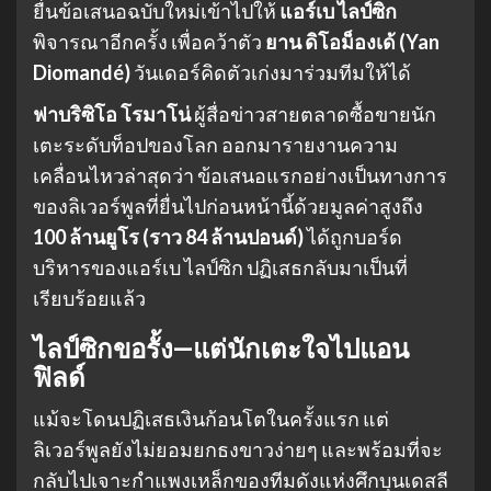
ยื่นข้อเสนอฉบับใหม่เข้าไปให้
แอร์เบ ไลป์ซิก
พิจารณาอีกครั้ง เพื่อคว้าตัว
ยาน ดิโอม็องเด้ (Yan
Diomandé)
วันเดอร์คิดตัวเก่งมาร่วมทีมให้ได้
ฟาบริซิโอ โรมาโน่
ผู้สื่อข่าวสายตลาดซื้อขายนัก
เตะระดับท็อปของโลก ออกมารายงานความ
เคลื่อนไหวล่าสุดว่า ข้อเสนอแรกอย่างเป็นทางการ
ของลิเวอร์พูลที่ยื่นไปก่อนหน้านี้ด้วยมูลค่าสูงถึง
100 ล้านยูโร (ราว 84 ล้านปอนด์)
ได้ถูกบอร์ด
บริหารของแอร์เบ ไลป์ซิก ปฏิเสธกลับมาเป็นที่
เรียบร้อยแล้ว
ไลป์ซิกขอรั้ง—แต่นักเตะใจไปแอน
ฟิลด์
แม้จะโดนปฏิเสธเงินก้อนโตในครั้งแรก แต่
ลิเวอร์พูลยังไม่ยอมยกธงขาวง่ายๆ และพร้อมที่จะ
กลับไปเจาะกำแพงเหล็กของทีมดังแห่งศึกบุนเดสลี