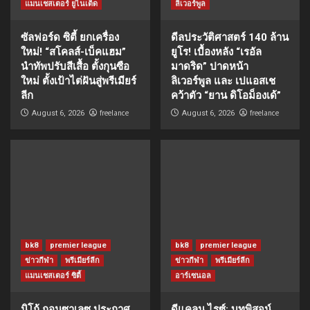
แมนเชสเตอร์ ยูไนเต็ด
ลิเวอร์พูล
ซัลฟอร์ด ซิตี้ ยกเครื่อง
ดีลประวัติศาสตร์ 140 ล้าน
ใหม่! “สโคลส์-เบ็คแฮม”
ยูโร! เบื้องหลัง “เรอัล
นำทัพปรับสีเสื้อ ตั้งกุนซือ
มาดริด” ปาดหน้า
ใหม่ ตั้งเป้าไต่ฝันสู่พรีเมียร์
ลิเวอร์พูล และ เปแอสเช
ลีก
คว้าตัว “ยาน ดิโอม็องเด้”
freelance
freelance
August 6, 2026
August 6, 2026
bk8
premier league
bk8
premier league
ข่าวกีฬา
พรีเมียร์ลีก
ข่าวกีฬา
พรีเมียร์ลีก
แมนเชสเตอร์ ซิตี้
อาร์เซนอล
นิโก้ กอนซาเลซ ประกาศ
ดีแคลน ไรซ์: บทพิสูจน์