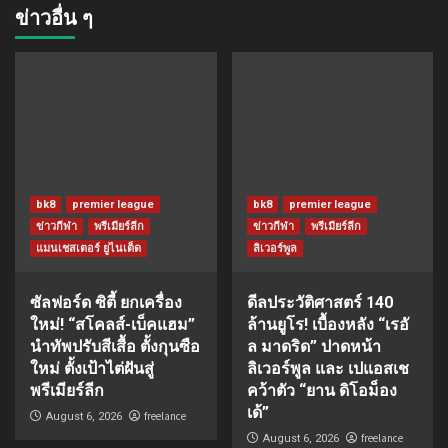
ข่าวอื่น ๆ
bk8
premier league
bk8
premier league
ข่าวกีฬา
พรีเมียร์ลีก
ข่าวกีฬา
พรีเมียร์ลีก
แมนเชสเตอร์ ยูไนเต็ด
ลิเวอร์พูล
ซัลฟอร์ด ซิตี้ ยกเครื่อง
ดีลประวัติศาสตร์ 140
ใหม่! “สโคลส์-เบ็คแฮม”
ล้านยูโร! เบื้องหลัง “เรอั
นำทัพปรับสีเสื้อ ตั้งกุนซือ
ล มาดริด” ปาดหน้า
ใหม่ ตั้งเป้าไต่ฝันสู่
ลิเวอร์พูล และ เปแอสเช
พรีเมียร์ลีก
คว้าตัว “ยาน ดิโอม็อง
เด้”
freelance
August 6, 2026
freelance
August 6, 2026