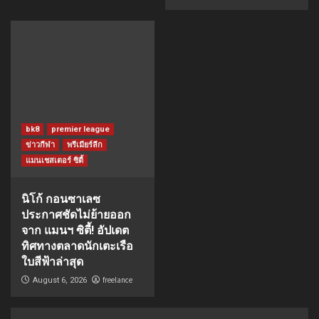
bk8
premier league
ข่าวกีฬา
พรีเมียร์ลีก
แมนเชสเตอร์ ซิตี้
นิโก้ กอนซาเลซ
ประกาศชัดไม่ย้ายออก
จาก แมนฯ ซิตี้! อัปเดต
ทิศทางตลาดนักเตะเรือ
ใบสีฟ้าล่าสุด
freelance
August 6, 2026