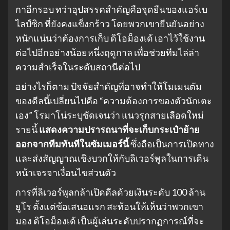
กาอีกรอบ ทว่าอุปสรรคสำคัญคือจุดยืนของแอร์เบ
ไลป์ซิก ที่ยังคงแข็งกร้าว โดยพวกเขายืนยันอย่าง
หนักแน่นว่าต้องการเก็บ ดิโอม็องเด้ เอาไว้ใช้งาน
ต่อไปอีกอย่างน้อยหนึ่งฤดูกาล เพื่อช่วยทีมไล่ล่า
ความสำเร็จในระดับสถานีต่อไป
อย่างไรก็ตาม ปัจจัยสำคัญที่อาจทำให้โมเมนตัม
ของดีลนี้เปลี่ยนไปคือ “ความต้องการของตัวนักเตะ
เอง” โรมาโน่ระบุชัดเจนว่า แนวรุกสายเลือดใหม่
รายนี้
แสดงความปรารถนาที่จะเก็บกระเป๋าย้าย
ออกจากทีมทันทีในซัมเมอร์นี้
ซึ่งถือเป็นการเปิดทาง
และส่งสัญญาณเชิงบวกให้กับลิเวอร์พูลในการเดิน
หน้าเจรจาเงื่อนไขส่วนตัว
การที่ลิเวอร์พูลกล้าเปิดดีลด้วยเงินระดับ 100 ล้าน
ยูโร ตั้งแต่ข้อเสนอแรก สะท้อนให้เห็นว่าพวกเขา
มอง ดิโอม็องเด้ เป็นผู้เล่นระดับปรากฏการณ์ที่จะ