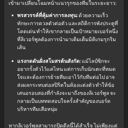
เข้ามาเปลี่ยนโฉมหน้าแนวรุกของทีมในระยะยาว:
พรสวรรค์ที่คุ้มค่าการลงทุน:
ด้วยความเร็ว
ทักษะการดวลตัวต่อตัว และสถิติการพังประตูที่
โดดเด่น ทำให้เขากลายเป็นเป้าหมายเบอร์หนึ่ง
ที่ลิเวอร์พูลต้องการนำมาเติมเต็มมิติเกมรุกริม
เส้น
แรงกดดันฝั่งสโมสรต้นสังกัด:
แม้ไลป์ซิกจะ
อยากรั้งตัวไว้แค่ไหน แต่การเก็บนักเตะที่หมด
ใจและต้องการย้ายทีมเอาไว้กับทีมต่อไป อาจ
ส่งผลกระทบต่อสปิริตในห้องแต่งตัว ทำให้ข้อ
เสนอรอบสองที่กำลังจะมาถึงของลิเวอร์พูล จะ
กลายเป็นบททดสอบใจครั้งสำคัญของบอร์ด
บริหารทีมเสือหนุ่ม
หากลิเวอร์พูลสามารถปิดดีลนี้ได้สำเร็จ ไม่เพียงแต่