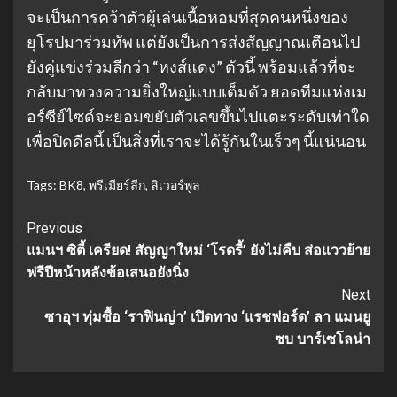
จะเป็นการคว้าตัวผู้เล่นเนื้อหอมที่สุดคนหนึ่งของ
ยุโรปมาร่วมทัพ แต่ยังเป็นการส่งสัญญาณเตือนไป
ยังคู่แข่งร่วมลีกว่า “หงส์แดง” ตัวนี้ พร้อมแล้วที่จะ
กลับมาทวงความยิ่งใหญ่แบบเต็มตัว ยอดทีมแห่งเม
อร์ซีย์ไซด์จะยอมขยับตัวเลขขึ้นไปแตะระดับเท่าใด
เพื่อปิดดีลนี้ เป็นสิ่งที่เราจะได้รู้กันในเร็วๆ นี้แน่นอน
Tags:
BK8
,
พรีเมียร์ลีก
,
ลิเวอร์พูล
Continue
Previous
แมนฯ ซิตี้ เครียด! สัญญาใหม่ ‘โรดรี้’ ยังไม่คืบ ส่อแววย้าย
Reading
ฟรีปีหน้าหลังข้อเสนอยังนิ่ง
Next
ซาอุฯ ทุ่มซื้อ ‘ราฟินญ่า’ เปิดทาง ‘แรชฟอร์ด’ ลา แมนยู
ซบ บาร์เซโลน่า