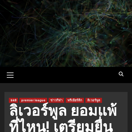
Skip
to
content
Primary
Menu
bk8
premier league
ข่าวกีฬา
พรีเมียร์ลีก
ลิเวอร์พูล
ลิเวอร์พูล ยอมแพ้
ที่ไหน! เตรียมยื่น