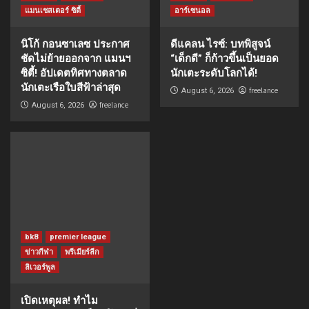
แมนเชสเตอร์ ซิตี้
อาร์เซนอล
นิโก้ กอนซาเลซ ประกาศ
ดีแคลน ไรซ์: บทพิสูจน์
ชัดไม่ย้ายออกจาก แมนฯ
“เด็กดี” ก็ก้าวขึ้นเป็นยอด
ซิตี้! อัปเดตทิศทางตลาด
นักเตะระดับโลกได้!
นักเตะเรือใบสีฟ้าล่าสุด
freelance
August 6, 2026
freelance
August 6, 2026
bk8
premier league
ข่าวกีฬา
พรีเมียร์ลีก
ลิเวอร์พูล
เปิดเหตุผล! ทำไม