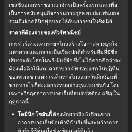
เชลซีนอกสหราชอาณาจักรเป็นครั้งแรก และเพื่อ
เป็นการสนับสนุนกิจกรรมการกุศล พบปะแฟนบอล
รวมถึงจัดคลินิกฟุตบอลให้กับเยาวชนในซิดนีย์
ราคาที่ต้องจ่ายของทัวร์พาณิชย์
การทัวร์ต่างแดนระยะไกลสร้างโอกาสทางธุรกิจ
มหาศาล และกลายเป็นเรื่องปกติสำหรับทีมที่มีชื่อ
เสียงระดับโลกในพรีเมียร์ลีก ซึ่งไม่ได้คาดคิดว่าจะ
ต้องเผื่อคิวให้เกม คาราบาว คัพ รอบแรก ในปฏิทิน
ของพวกเขา แต่การเดินทางไกลและวันฝึกซ้อมที่
ขาดหายไปก็ส่งผลกระทบอย่างรุนแรงเช่นกัน โดย
เฉพาะวิกฤตอาการบาดเจ็บที่สเปอร์สต้องเผชิญใน
ฤดูกาลนี้
โดมินิก โซลันกี้
ต้องพักยาวถึง 5 เดือนจาก
อาการบาดเจ็บข้อเท้าที่กำเริบขึ้นระหว่างการ
ทัวร์ปรีซีซั่นเมื่อช่วงซัมเมอร์ที่แล้ว