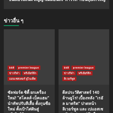
ข่าวอื่น ๆ
bk8
premier league
bk8
premier league
ข่าวกีฬา
พรีเมียร์ลีก
ข่าวกีฬา
พรีเมียร์ลีก
แมนเชสเตอร์ ยูไนเต็ด
ลิเวอร์พูล
ซัลฟอร์ด ซิตี้ ยกเครื่อง
ดีลประวัติศาสตร์ 140
ใหม่! “สโคลส์-เบ็คแฮม”
ล้านยูโร! เบื้องหลัง “เรอั
นำทัพปรับสีเสื้อ ตั้งกุนซือ
ล มาดริด” ปาดหน้า
ใหม่ ตั้งเป้าไต่ฝันสู่
ลิเวอร์พูล และ เปแอสเช