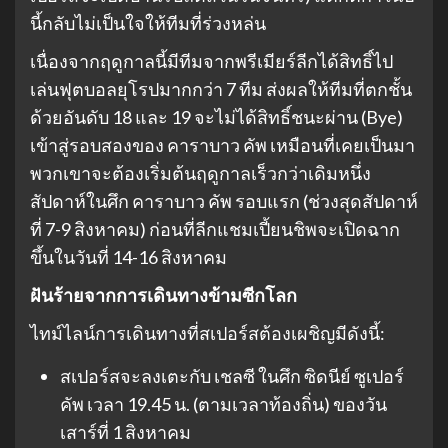
นี้กลับไม่เป็นใจให้ทีมที่ร่วงหล่น
เนื่องจากฤดูกาลนี้มีทีมจากพรีเมียร์ลีกได้สิทธิ์ไป
เล่นฟุตบอลยุโรปมากกว่า 7 ทีม ส่งผลให้ทีมที่ตกชั้น
ด้วยอันดับ 18 และ 19 จะไม่ได้สิทธิ์ชนะผ่าน (Bye)
เข้าสู่รอบสองของ คาราบาว คัพ เหมือนที่เคยเป็นมา
พวกเขาจะต้องเริ่มต้นฤดูกาลเร็วกว่าเดิมหนึ่ง
สัปดาห์ในศึก คาราบาว คัพ รอบแรก (ช่วงสุดสัปดาห์
ที่ 7-9 สิงหาคม) ก่อนที่ลีกแชมเปี้ยนชิพจะเปิดฉาก
ขึ้นในวันที่ 14-16 สิงหาคม
ฝันร้ายจากการเดินทางข้ามซีกโลก
ไทม์ไลน์การเดินทางที่สเปอร์สต้องเผชิญมีดังนี้:
สเปอร์สจะลงเตะกับ เชลซี ในศึก ซิดนีย์ ซูเปอร์
คัพ เวลา 19.45 น. (ตามเวลาท้องถิ่น) ของวัน
เสาร์ที่ 1 สิงหาคม