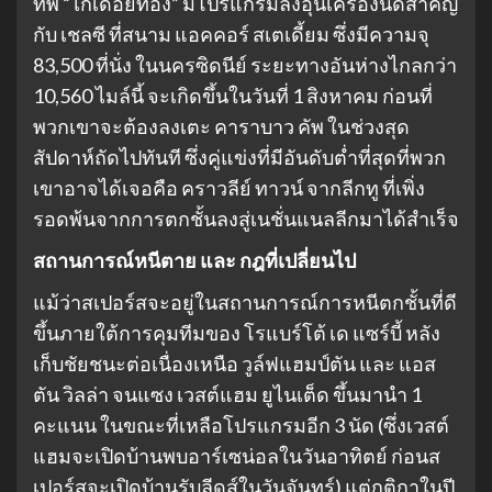
ทัพ “ไก่เดือยทอง” มีโปรแกรมลงอุ่นเครื่องนัดสำคัญ
กับ เชลซี ที่สนาม แอคคอร์ สเตเดี้ยม ซึ่งมีความจุ
83,500 ที่นั่ง ในนครซิดนีย์ ระยะทางอันห่างไกลกว่า
10,560 ไมล์นี้ จะเกิดขึ้นในวันที่ 1 สิงหาคม ก่อนที่
พวกเขาจะต้องลงเตะ คาราบาว คัพ ในช่วงสุด
สัปดาห์ถัดไปทันที ซึ่งคู่แข่งที่มีอันดับต่ำที่สุดที่พวก
เขาอาจได้เจอคือ คราวลีย์ ทาวน์ จากลีกทู ที่เพิ่ง
รอดพ้นจากการตกชั้นลงสู่เนชั่นแนลลีกมาได้สำเร็จ
สถานการณ์หนีตาย และ กฎที่เปลี่ยนไป
แม้ว่าสเปอร์สจะอยู่ในสถานการณ์การหนีตกชั้นที่ดี
ขึ้นภายใต้การคุมทีมของ โรแบร์โต้ เด แซร์บี้ หลัง
เก็บชัยชนะต่อเนื่องเหนือ วูล์ฟแฮมป์ตัน และ แอส
ตัน วิลล่า จนแซง เวสต์แฮม ยูไนเต็ด ขึ้นมานำ 1
คะแนน ในขณะที่เหลือโปรแกรมอีก 3 นัด (ซึ่งเวสต์
แฮมจะเปิดบ้านพบอาร์เซน่อลในวันอาทิตย์ ก่อนส
เปอร์สจะเปิดบ้านรับลีดส์ในวันจันทร์) แต่กติกาในปี