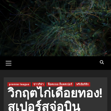
Skip
to
content
Primary
Menu
premier league
ข่าวกีฬา
ท็อตแนม ฮ็อตสเปอร์
พรีเมียร์ลีก
วิกฤตไก่เดือยทอง!
สเปอร์สจ่อบิน