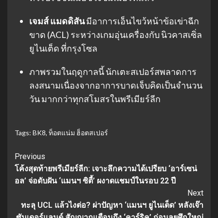
เจมส์ แมดดิสัน
มีอาการเอ็นไขว้หน้าข้อเข่าฉีก
ขาด (ACL) ระหว่างเกมอุ่นเครื่องกับ นิวคาสเซิ่ล
ยูไนเต็ด ที่กรุงโซล
ภาพรวมในฤดูกาลนี้ นักเตะสเปอร์สพลาดการ
ลงสนามเนื่องจากอาการบาดเจ็บคิดเป็นจำนวน
วัน มากกว่าทุกสโมสรในพรีเมียร์ลีก
Tags:
BK8
,
ท็อตแน่ม ฮ็อตสเปอร์
Continue
Previous
โค้งสุดท้ายพรีเมียร์ลีก: เจาะลึกความได้เปรียบ ‘อาร์เซน่
Reading
อล’ จ่อดับฝัน ‘แมนฯ ซิตี้’ ผงาดแชมป์ในรอบ 22 ปี
Next
ทะลุ UCL แล้วไงต่อ? ผ่าปัญหา ‘แมนฯ ยูไนเต็ด’ หลังเจ๊า
ซันเดอร์แลนด์ สัญญาณเตือนถึง ‘คาร์ริค’ ก่อนลุยศึกใหญ่