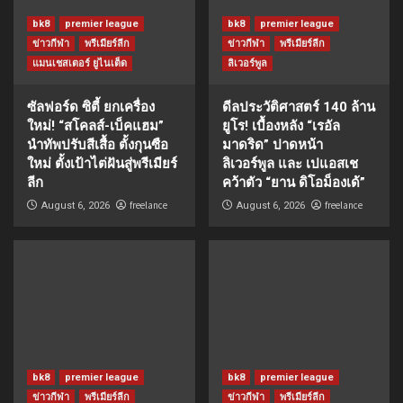
bk8
premier league
bk8
premier league
ข่าวกีฬา
พรีเมียร์ลีก
ข่าวกีฬา
พรีเมียร์ลีก
แมนเชสเตอร์ ยูไนเต็ด
ลิเวอร์พูล
ซัลฟอร์ด ซิตี้ ยกเครื่อง
ดีลประวัติศาสตร์ 140 ล้าน
ใหม่! “สโคลส์-เบ็คแฮม”
ยูโร! เบื้องหลัง “เรอัล
นำทัพปรับสีเสื้อ ตั้งกุนซือ
มาดริด” ปาดหน้า
ใหม่ ตั้งเป้าไต่ฝันสู่พรีเมียร์
ลิเวอร์พูล และ เปแอสเช
ลีก
คว้าตัว “ยาน ดิโอม็องเด้”
freelance
freelance
August 6, 2026
August 6, 2026
bk8
premier league
bk8
premier league
ข่าวกีฬา
พรีเมียร์ลีก
ข่าวกีฬา
พรีเมียร์ลีก