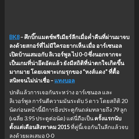
BK8
– ศึกบิ๊กแมตช์พรีเมียร์ลีกเมื่อค่ำคืนที่ผ่านมาจบ
ลงด้วยสกอร์ที่ไม่มีใครอยากเห็น เมื่อ อาร์เซนอล
เปิดบ้านเสมอกับ ลิเวอร์พูล ไป 0-0 ซึ่งนอกจากจะ
เป็นเกมที่น่าอึดอัดแล้ว ยังมีสถิติที่น่าตกใจเกิดขึ้น
มากมาย โดยเฉพาะเกมรุกของ “หงส์แดง” ที่ตื้อ
สนิทจนไม่น่าเชื่อ –
แทงบอล
ปกติแล้วการเจอกันระหว่าง อาร์เซนอล และ
ลิเวอร์พูล การันตีความมันระดับ 5 ดาว โดยสถิติ 20
นัดก่อนหน้านี้มีการยิงประตูกันถล่มทลายถึง 79 ลูก
(เฉลี่ย 3.95 ประตูต่อนัด) แต่นี่ถือเป็น
ครั้งแรกนับ
ตั้งแต่เดือนสิงหาคม 2015
ที่คู่นี้เจอกันในลีกแล้วจบ
ลงด้วยผลเสมอ 0-0