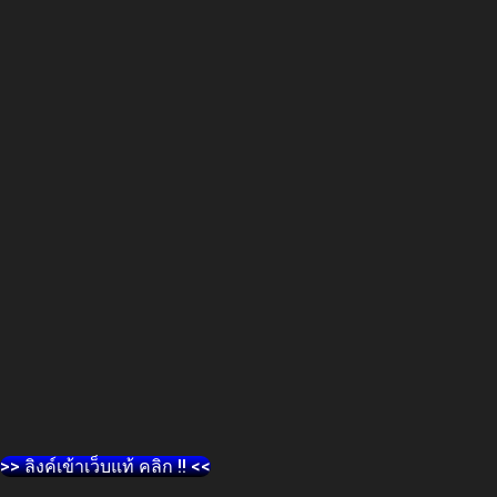
>> ลิงค์เข้าเว็บแท้ คลิก !! <<