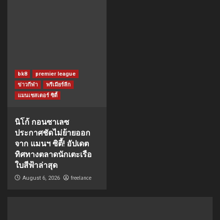
bk8
premier league
ข่าวกีฬา
พรีเมียร์ลีก
แมนเชสเตอร์ ซิตี้
นิโก้ กอนซาเลซ
ประกาศชัดไม่ย้ายออก
จาก แมนฯ ซิตี้! อัปเดต
ทิศทางตลาดนักเตะเรือ
ใบสีฟ้าล่าสุด
freelance
August 6, 2026