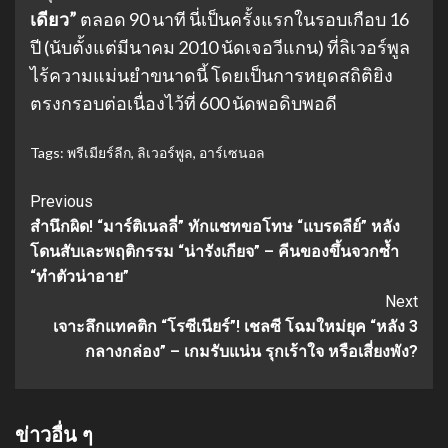
เดียว”
ตลอด 90 นาที นี่เป็นครั้งแรกในรอบเกือบ 16
ปี (นับตั้งแต่มีนาคม 2010 นัดเจอวีแกน) ที่ลิเวอร์พูล
ไร้ความแม่นยำขนาดนี้ โดยเป็นการหยุดสถิติยิง
ตรงกรอบต่อเนื่องไว้ที่ 600 นัดพอดิบพอดี
Tags:
พรีเมียร์ลีก
,
ลิเวอร์พูล
,
อาร์เซนอล
Continue
Previous
สำนึกผิด! “มาร์ติเนลลี่” ทักแชทขอโทษ “แบรดลีย์” หลัง
Reading
โดนสับเละพฤติกรรม “น่ารังเกียจ” – คีนของขึ้นจวกซ้ำ
“ทำตัวน่าอาย”
Next
เจาะลึกแทคติก “โรซีเนียร์”! เชลซี โฉมใหม่ยุค “หลัง 3
กลางกล่อง” – เกมรับแน่น รุกเร้าใจ หรือเสี่ยงพัง?
ข่าวอื่น ๆ