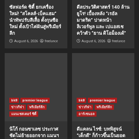
ซัลฟอร์ด ซิตี้ ยกเครื่อง
ดีลประวัติศาสตร์ 140 ล้าน
ใหม่! “สโคลส์-เบ็คแฮม”
ยูโร! เบื้องหลัง “เรอัล
นำทัพปรับสีเสื้อ ตั้งกุนซือ
มาดริด” ปาดหน้า
ใหม่ ตั้งเป้าไต่ฝันสู่พรีเมียร์
ลิเวอร์พูล และ เปแอสเช
ลีก
คว้าตัว “ยาน ดิโอม็องเด้”
freelance
freelance
August 6, 2026
August 6, 2026
bk8
premier league
bk8
premier league
ข่าวกีฬา
พรีเมียร์ลีก
ข่าวกีฬา
พรีเมียร์ลีก
แมนเชสเตอร์ ซิตี้
อาร์เซนอล
นิโก้ กอนซาเลซ ประกาศ
ดีแคลน ไรซ์: บทพิสูจน์
ชัดไม่ย้ายออกจาก แมนฯ
“เด็กดี” ก็ก้าวขึ้นเป็นยอด