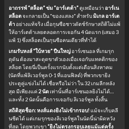
อาถรรพ์ “สล็อต” ข่ม “อาร์เตต้า”
ดูเหมือนว่า
อาร์เน
สล็อต
จะกลายเป็น “ของแสลง” สำหรับ
มิเกล อาร์เต
ต้า
อย่างแท้จริง เมื่อกุนซือชาวดัตช์รักษาสถิติไม่แพ้
ให้อาร์เตต้าเลยตลอดการเจอกัน 4 นัดแรก (เสมอ 3
แพ้ 1) ซึ่งสล็อตเป็นกุนซือคนเดียวที่ทำได้
เกมรับหงส์ “ใบ้หวย” ปืนใหญ่
อาร์เซนอล ที่เกมรุก
ดุดัน ต้องมาสะดุดขาตัวเองเมื่อเจอกับแทคติกของ
สล็อต โดยนี่เป็นครั้งแรกนับตั้งแต่เดือนสิงหาคม
(นัดที่แพ้ลิเวอร์พูล 0-1 ที่แอนฟิลด์) ที่พวกเขายิง
ประตูคู่แข่งไม่ได้ เชื่อหรือไม่ว่า ใน 32 เกมลีกหลัง
สุด มีเพียงแค่
2 นัด
เท่านั้นที่อาร์เซนอลยิงไม่ได้…
และทั้ง 2 นัดนั้นคือการเจอกับ ลิเวอร์พูล ทั้งสิ้น
สถิติสุดช็อก: หงส์แดงยิงไม่เข้ากรอบ!
แม้จะเก็บคลี
นชีตได้ แต่เกมรุกของลิเวอร์พูลในนัดนี้น่าผิดหวัง
ที่สุด โดยพวกเขา
“ยิงไม่ตรงกรอบเลยแม้แต่ครั้ง