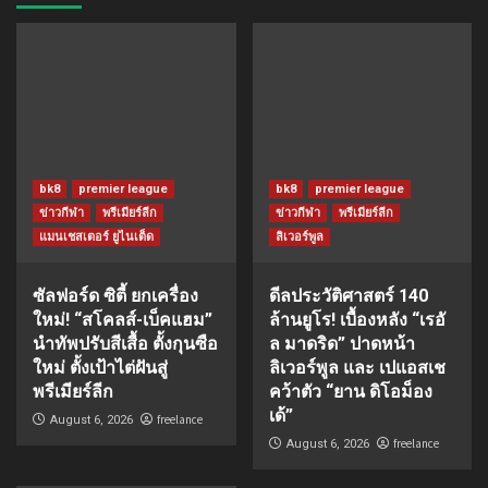
bk8
premier league
bk8
premier league
ข่าวกีฬา
พรีเมียร์ลีก
ข่าวกีฬา
พรีเมียร์ลีก
แมนเชสเตอร์ ยูไนเต็ด
ลิเวอร์พูล
ซัลฟอร์ด ซิตี้ ยกเครื่อง
ดีลประวัติศาสตร์ 140
ใหม่! “สโคลส์-เบ็คแฮม”
ล้านยูโร! เบื้องหลัง “เรอั
นำทัพปรับสีเสื้อ ตั้งกุนซือ
ล มาดริด” ปาดหน้า
ใหม่ ตั้งเป้าไต่ฝันสู่
ลิเวอร์พูล และ เปแอสเช
พรีเมียร์ลีก
คว้าตัว “ยาน ดิโอม็อง
เด้”
freelance
August 6, 2026
freelance
August 6, 2026