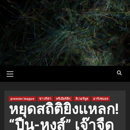
Skip
to
content
Primary
Menu
premier league
ข่าวกีฬา
พรีเมียร์ลีก
ลิเวอร์พูล
อาร์เซนอล
หยุดสถิติยิงแหลก!
“ปืน-หงส์” เจ๊าจืด