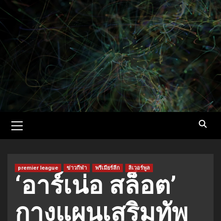
Skip
to
content
Primary
Menu
premier league
ข่าวกีฬา
พรีเมียร์ลีก
ลิเวอร์พูล
‘อาร์เน่อ สล็อต’
กางแผนเสริมทัพ