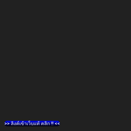
>> ลิงค์เข้าเว็บแท้ คลิก !! <<