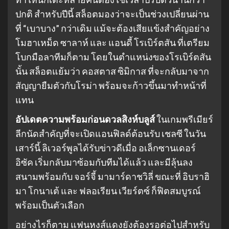
ปกติ สำหรับปีนี้ สล็อตมองว่าจะเป็นช่วงเปลี่ยนผ่าน
ที่ “เบาบาง” กว่าเดิม แม้จะต้องเสียแข้งสำคัญอย่าง
โมฮาเหม็ด ซาลาห์ และ แอนดี้ โรเบิร์ตสัน ที่เตรียม
โบกมือลาทีมก็ตาม โดยในตำแหน่งของโรเบิร์ตสัน
นั้น สล็อตแย้มว่า คอสตาส ซิมิกาส ที่จะกลับมาจาก
สัญญายืมตัวกับโรม่า พร้อมจะก้าวขึ้นมาทำหน้าที่
แทน
อัปเดตความพร้อมก่อนดวลสิงห์บลูส์
ในเกมพรีเมียร์
ลีกนัดสำคัญที่จะเปิดแอนฟิลด์ต้อนรับ เชลซี ในวัน
เสาร์นี้ ลิเวอร์พูลได้รับข่าวดีเมื่อ อเล็กซานเดอร์
อิซัค เริ่มกลับมาซ้อมกับทีมได้แล้ว และมีลุ้นลง
สนามพร้อมกับ จอร์จี้ มามาร์ดาชวิลี่ ขณะที่ อิบราฮิ
มา โกนาเต้ และ ฟลอเรียน เวียร์ตซ์ ก็ฟิตสมบูรณ์
พร้อมเป็นตัวเลือก
อย่างไรก็ตาม แฟนหงส์แดงยังต้องรอต่อไปสำหรับ