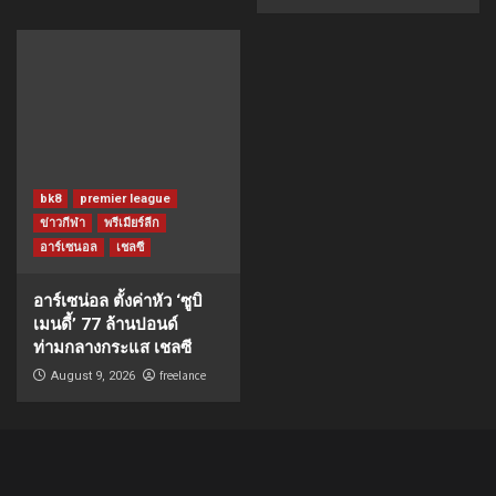
bk8
premier league
ข่าวกีฬา
พรีเมียร์ลีก
อาร์เซนอล
เชลซี
อาร์เซน่อล ตั้งค่าหัว ‘ซูบิ
เมนดี้’ 77 ล้านปอนด์
ท่ามกลางกระแส เชลซี
freelance
August 9, 2026