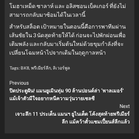
โมฮาเหม็ด ซาลาห์ และ อลิสซอน เบ็คเกอร์ ที่ยังไม่
สามารถกลับมาซ้อมได้ในเวลานี้
สำหรับสล็อต เป้าหมายในตอนนี้คือการพาทีมผ่าน
เส้นชัยใน 3 นัดสุดท้ายให้ได้ ก่อนจะไปพักผ่อนเพื่อ
เติมพลัง และกลับมาเริ่มต้นใหม่ด้วยขุมกำลังที่จะ
เปลี่ยนโฉมหน้าไปจากเดิมในฤดูกาลหน้า
Tags:
BK8
,
พรีเมียร์ลีก
,
ลิเวอร์พูล
Continue
Previous
ปิดประตูฝัน! แมนยูเมินทุ่ม 90 ล้านปอนด์ล่า ‘พาลเมอร์’
Reading
แม้เจ้าตัวมีใจอยากหนีความวุ่นวายเชลซี
Next
เจาะลึก 11 ประเด็น แมนฯ ยูไนเต็ด โค้งสุดท้ายพรีเมียร์
ลีก แม้คว้าตั๋วแชมเปี้ยนส์ลีกแล้ว