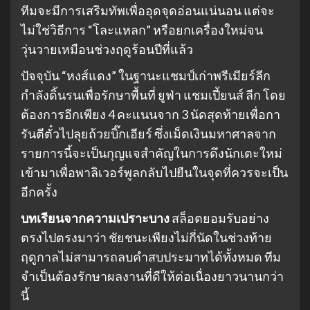
ทีมจะมีการเสริมทัพเพื่ออุดจุดอ่อนแน่นอน แต่จะ
ไม่ใช่วิธีการ “โละแหลก” หรือยกเครื่องใหม่จน
วุ่นวายเหมือนช่วงฤดูร้อนปีที่แล้ว
ปัจจุบัน “หงส์แดง” ในฐานะแชมป์เก่าพรีเมียร์ลีก
กำลังดิ้นรนเพื่อรักษาพื้นที่ ยูฟ่า แชมเปี้ยนส์ ลีก โดย
ต้องการอีกเพียง 4 คะแนนจาก 3 นัดสุดท้ายเพื่อกา
รันตีตั๋วไปลุยถ้วยบิ๊กเอียร์ ซึ่งเม็ดเงินมหาศาลจาก
รายการนี้จะเป็นกุญแจสำคัญในการดึงนักเตะใหม่
เข้ามาเพื่อพาลิเวอร์พูลกลับไปยืนในจุดที่ควรจะเป็น
อีกครั้ง
บทเรียนจากความเปราะบาง
สล็อตยอมรับอย่าง
ตรงไปตรงมาว่า ชัยชนะเพียงไม่กี่นัดในช่วงท้าย
ฤดูกาลไม่สามารถลบคำสบประมาทได้ทั้งหมด ทีม
จำเป็นต้องรักษาผลงานที่ดีให้ต่อเนื่องยาวนานกว่า
นี้