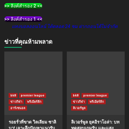
>> ลิงค์สำรอง 2 <<
>> ลิงค์สำรอง 1 <<
แทงบอลออนไลน์ ได้ตลอด 24 ชม ฝากถอนได้ไม่จำกัด
ข่าวที่คุณห้ามพลาด
bk8
premier league
bk8
premier league
ข่าวกีฬา
พรีเมียร์ลีก
ข่าวกีฬา
พรีเมียร์ลีก
อาร์เซนอล
ลิเวอร์พูล
รอยรั่วที่ขาด วิลเลียม ซาลิ
ลิเวอร์พูล ยุคอิราโอล่า: บท
บา! เจาะลึกปัญหาแนวรับ
ทดสอบเกมรับ และแสง