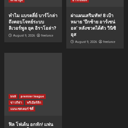
ลิเวอร์พูล
อาร์เซนอล
ทำไม แบรดลี่ย์ บาร์โกล่า
ผ่าแผนเสริมทัพ! 8 เป้า
ถึงตอบโจทย์ระบบ
หมาย ‘ปีกซ้าย อาร์เซน่
ลิเวอร์พูล ยุค อิราโอล่า?
อล’ หลังชวดได้ตัว วินิซิ
อุส
freelance
August 9, 2026
freelance
August 9, 2026
bk8
premier league
ข่าวกีฬา
พรีเมียร์ลีก
แมนเชสเตอร์ ซิตี้
ฟิล โฟเด้น อกหัก! แฟน