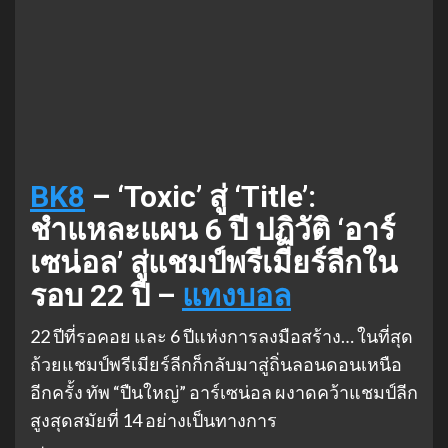
BK8
– ‘Toxic’ สู่ ‘Title’:
ชำแหละแผน 6 ปี ปฏิวัติ ‘อาร์
เซน่อล’ สู่แชมป์พรีเมียร์ลีกใน
รอบ 22 ปี –
แทงบอล
22 ปีที่รอคอย และ 6 ปีแห่งการลงมือสร้าง… ในที่สุด
ถ้วยแชมป์พรีเมียร์ลีกก็กลับมาสู่ถิ่นลอนดอนเหนือ
อีกครั้ง ทัพ “ปืนใหญ่” อาร์เซน่อล ผงาดคว้าแชมป์ลีก
สูงสุดสมัยที่ 14 อย่างเป็นทางการ