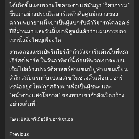
ได้เกิดขึ้นแค่เพราะโชคชะตา แต่มันถูก “วิศวกรรม”
ขึ้นมาอย่างประณีต อาร์เตต้าคือศูนย์กลางของ
ความพยายามนี้ เขาเป็นผู้แบกรับคำวิจารณ์ตลอด 6
ปีที่ผ่านมา และวันนี้ เขาพิสูจน์แล้วว่าแผนการของ
เขานั้นยิ่งใหญ่เพียงใด
งานฉลองแชมป์พรีเมียร์ลีกกำลังจะเริ่มต้นขึ้นที่เซล
เฮิร์สต์ พาร์ค ในวันอาทิตย์นี้ ก่อนที่พวกเขาจะเบน
เข็มไปสร้างประวัติศาสตร์ล่าแชมป์ ยูฟ่า แชมเปี้ยน
ส์ ลีก สมัยแรกกับ เปแอสเช ในช่วงสิ้นเดือน… อาร์
เซน่อลยุคใหม่ถูกสร้างมาเพื่อเป็นผู้ชนะ และ
“หน้าต่างแห่งโอกาส” ของพวกเขากำลังเปิดกว้าง
อย่างเต็มที่!
Tags:
BK8
,
พรีเมียร์ลีก
,
อาร์เซนอล
Continue
Previous