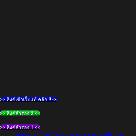
>> ลิงค์เข้าเว็บแท้ คลิก !! <<
>> ลิงค์สำรอง 2 <<
>> ลิงค์สำรอง 1 <<
แทงบอลออนไลน์ ได้ตลอด 24 ชม ฝากถอนได้ไม่จำกัด