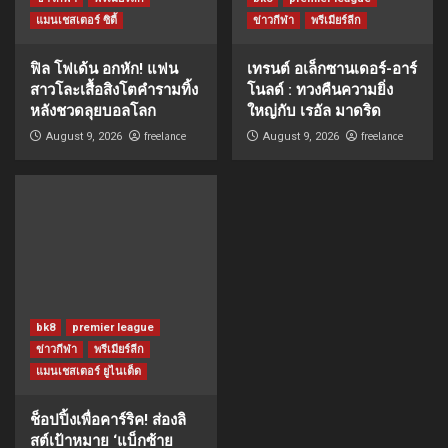
แมนเชสเตอร์ ซิตี้
ข่าวกีฬา
พรีเมียร์ลีก
ฟิล โฟเด้น อกหัก! แฟน
เทรนต์ อเล็กซานเดอร์-อาร์
สาวโละเสื้อสิงโตคำรามทิ้ง
โนลด์ : ทวงคืนความยิ่ง
หลังชวดลุยบอลโลก
ใหญ่กับ เรอัล มาดริด
freelance
freelance
August 9, 2026
August 9, 2026
bk8
premier league
ข่าวกีฬา
พรีเมียร์ลีก
แมนเชสเตอร์ ยูไนเต็ด
ช็อปปิ้งเพื่อคาร์ริค! ส่องลิ
สต์เป้าหมาย ‘แบ็กซ้าย