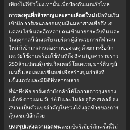
เพียงไม่กี่ชั่วโมงเท่านั้น เพื่อป้องกันแผนรั่วไหล
การลงทุนที่กล้าหาญ และสายเลือดใหม่
เมื่อทีมเริ่ม
เข้าฝัก อาร์เซน่อลยอมทุ่มเงินมหาศาลเพื่อดึง เด
แคลน ไรซ์ และอีกหลายคนเข้ามายกระดับทีม และ
ในฤดูกาลนี้ อันเดรีย แบร์ตา ผู้อำนวยการกีฬาคน
ใหม่ ก็เข้ามาสานต่องานของ เอดู ด้วยการซื้อนัก
เตะวัยใช้งานพร้อมใช้ทันทีถึง 8 คน (มูลค่ารวมราว
250 ล้านปอนด์) เช่น วิคเตอร์ โยเคเรส, มาร์ติน ซูบิ
เมนดี้ และ เอเบเรชี่ เอเซ่ เพื่อสร้างขุมกำลังที่
แข็งแกร่งและมีมิติที่หลากหลาย
ที่น่าทึ่งคือ อาร์เตต้ายังกล้าให้โอกาสดาวรุ่งอย่าง
แม็กซ์ ดาวแมน วัย 16 ปี และ ไมล์ส ลูอิส-สเคลลี่ ลง
สนามเป็นตัวแปรสำคัญในช่วงโค้งสุดท้ายของการ
ลุ้นแชมป์อีกด้วย
บทสรุปแห่งความอดทน
แชมป์พรีเมียร์ลีกครั้งนี้ไม่