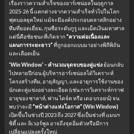
เรื่องราวความสำเร็จของอาร์เซน่อลในฤดูกาล
2025-26 นี้ แตกต่างจากความสำเร็จทั่วไปในโลก
ฟุตบอลยุคใหม่ แม้จะมีองค์ประกอบคลาสสิกอย่าง
ทีมที่ยอดเยี่ยม, กุนซือระดับกูรู และเม็ดเงินมหาศาล
แต่นี่คือชัยชนะที่เกิดจาก
“ความต่อเนื่องและ
แผนการระยะยาว”
ที่ถูกออกแบบมาอย่างพิถีพิถัน
และเลือดเย็น
‘Win Window’ – คำนวณจุดจบของคู่แข่ง
ย้อนกลับ
ไปหลายปีก่อน ผู้บริหารอาร์เซน่อลได้วิเคราะห์
โครงสร้างทีม, อายุสัญญา, และอายุการใช้งานของ
นักเตะคู่แข่งอย่างละเอียด (เช่น การวิเคราะห์กราฟ
อายุของ ซาลาห์, ฟาน ไดจ์ค หรือ เดอ บรอยน์) จน
พบว่าจะมี
“หน้าต่างแห่งโอกาส” (Win Window)
เปิดขึ้นในช่วงปี 2023 ถึง 2027 ซึ่งเป็นช่วงที่ แมนฯ
ซิตี้ และ ลิเวอร์พูล อาจถึงจุดอิ่มตัวหรือมีการ
เปลี่ยนแปลงครั้งใหญ่