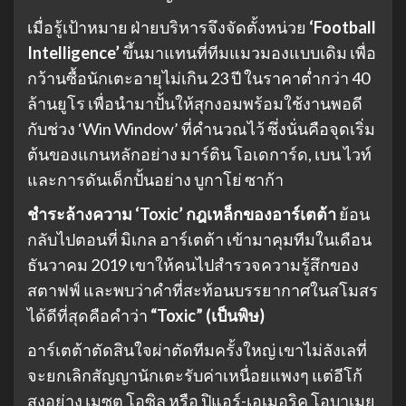
เมื่อรู้เป้าหมาย ฝ่ายบริหารจึงจัดตั้งหน่วย
‘Football
Intelligence’
ขึ้นมาแทนที่ทีมแมวมองแบบเดิม เพื่อ
กว้านซื้อนักเตะอายุไม่เกิน 23 ปี ในราคาต่ำกว่า 40
ล้านยูโร เพื่อนำมาปั้นให้สุกงอมพร้อมใช้งานพอดี
กับช่วง ‘Win Window’ ที่คำนวณไว้ ซึ่งนั่นคือจุดเริ่ม
ต้นของแกนหลักอย่าง มาร์ติน โอเดการ์ด, เบน ไวท์
และการดันเด็กปั้นอย่าง บูกาโย่ ซาก้า
ชำระล้างความ ‘Toxic’ กฎเหล็กของอาร์เตต้า
ย้อน
กลับไปตอนที่ มิเกล อาร์เตต้า เข้ามาคุมทีมในเดือน
ธันวาคม 2019 เขาให้คนไปสำรวจความรู้สึกของ
สตาฟฟ์ และพบว่าคำที่สะท้อนบรรยากาศในสโมสร
ได้ดีที่สุดคือคำว่า
“Toxic” (เป็นพิษ)
อาร์เตต้าตัดสินใจผ่าตัดทีมครั้งใหญ่ เขาไม่ลังเลที่
จะยกเลิกสัญญานักเตะรับค่าเหนื่อยแพงๆ แต่อีโก้
สูงอย่าง เมซุต โอซิล หรือ ปิแอร์-เอเมอริค โอบาเมย