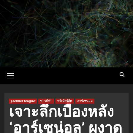
Skip
to
content
Primary
Menu
premier league
ข่าวกีฬา
พรีเมียร์ลีก
อาร์เซนอล
เจาะลึกเบื้องหลัง
‘อาร์เซน่อล’ ผงาด