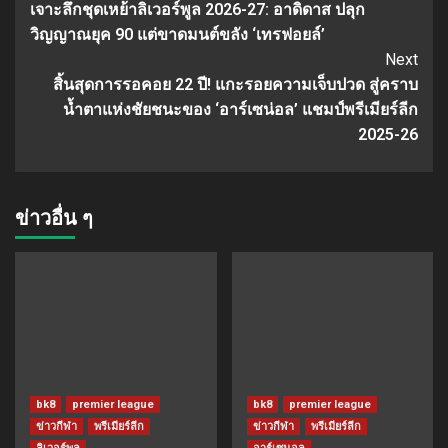
เจาะลึกชุดเหย้าลิเวอร์พูล 2026-27: อาดิดาส ปลุก
Reading
วิญญาณยุค 90 แต่ขาดมนต์ขลัง ‘เทรฟอยล์’
Next
สิ้นสุดการรอคอย 22 ปี! แกะรอยความเจ็บปวด สู่คราบ
น้ำตาแห่งชัยชนะของ ‘อาร์เซน่อล’ แชมป์พรีเมียร์ลีก
2025-26
ข่าวอื่น ๆ
bk8
premier league
bk8
premier league
ข่าวกีฬา
พรีเมียร์ลีก
ข่าวกีฬา
พรีเมียร์ลีก