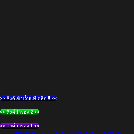
>> ลิงค์เข้าเว็บแท้ คลิก !! <<
>> ลิงค์สำรอง 2 <<
>> ลิงค์สำรอง 1 <<
แทงบอลออนไลน์ ได้ตลอด 24 ชม ฝากถอนได้ไม่จำกัด