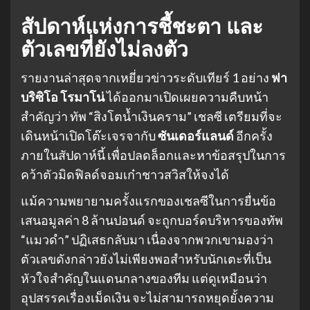
สัปดาห์แห่งการชี้ชะตา และ
ตัวเลขที่ยังไม่ลงตัว
รายงานล่าสุดจากเหยี่ยวข่าวระดับเทียร์ 1 อย่าง
ฟา
บริซิโอ โรมาโน่
ได้ออกมาเปิดเผยความคืบหน้า
สำคัญว่า ทัพ “สิงโตน้ำเงินคราม” เชลซี เตรียมที่จะ
เดินหน้าเปิดโต๊ะเจรจากับ
ซันเดอร์แลนด์
อีกครั้ง
ภายในสัปดาห์นี้ เพื่อปลดล็อกและหาข้อสรุปในการ
คว้าตัวมิดฟิลด์จอมเก๋าชาวสวิสให้จงได้
แม้ความพยายามครั้งแรกของเชลซีในการยื่นข้อ
เสนอมูลค่า 8 ล้านปอนด์ จะถูกบอร์ดบริหารของทัพ
“แมวดำ” ปฏิเสธกลับมา เนื่องจากพวกเขามองว่า
ตัวเลขดังกล่าวยังไม่เพียงพอสำหรับนักเตะที่เป็น
หัวใจสำคัญในแดนกลางของทีม แต่ดูเหมือนว่า
อุปสรรคเรื่องเม็ดเงิน จะไม่สามารถหยุดยั้งความ