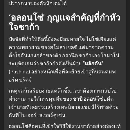
ปรารถนาของตัวนักเตะได้
‘อลอนโซ่’ กุญแจสำคัญที่กำหัว
ใจชาก้า
ปัจจัยที่ทำให้ดีลนี้ยังคงมีลมหายใจ ไม่ใช่เพียงแค่
ความพยายามของสโมสรเชลซี แต่มาจากความ
ตั้งใจอันแรงกล้าของตัว กรานิต ชาก้า เอง โรมาโน่
ระบุชัดเจนว่า ชาก้ากำลังเป็นฝ่าย
“ผลักดัน”
(Pushing) อย่างหนักเพื่อที่จะย้ายเข้าสู่ถิ่นสแตมฟ
อร์ด บริดจ์
เหตุผลนั้นเรียบง่ายแต่ลึกซึ้ง… เขาต้องการกลับไป
ทำงานภายใต้การคุมทีมของ
ชาบี อลอนโซ่
อดีต
เจ้านายที่เคยร่วมสร้างเทพนิยายแชมป์ไร้พ่ายด้วย
กันที่ ไบเออร์ เลเวอร์คูเซ่น
อลอนโซ่คือคนที่เข้าใจวิธีใช้งานชาก้าอย่างถ่องแท้