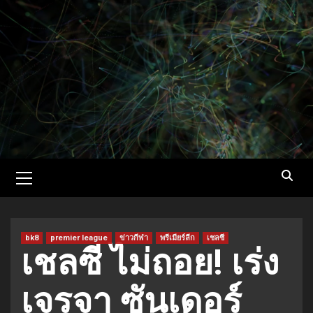
Skip
to
content
Primary
Menu
bk8
premier league
ข่าวกีฬา
พรีเมียร์ลีก
เชลซี
เชลซี ไม่ถอย! เร่ง
เจรจา ซันเดอร์