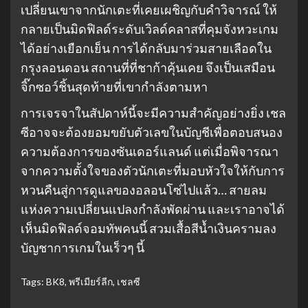
เปลี่ยนเขาจากนักเตะที่เคยเผชิญกับคำวิจารณ์ ให้
กลายเป็นมิดฟิลด์ระดับเวิลด์คลาสที่คุมจังหวะเกม
ได้อย่างเยือกเย็น การได้กลับมาร่วมสายเลือดใน
กรุงลอนดอน สถานที่ที่ชาก้าคุ้นเคย จึงเป็นเสมือน
จิ๊กซอว์ชิ้นสุดท้ายที่เขากำลังตามหา
การเจรจาในสัปดาห์นี้จะมีความสำคัญอย่างยิ่ง เชล
ซีอาจจะต้องยอมขยับตัวเลขในบัญชีเพื่อตอบสนอง
ความต้องการของซันเดอร์แลนด์ แต่เมื่อพิจารณา
จากความตั้งใจของตัวนักเตะที่มอบหัวใจให้กับการ
หวนคืนสู่การดูแลของอลอนโซ่ไปแล้ว… สายลม
แห่งความเปลี่ยนแปลงกำลังพัดผ่าน และเราอาจได้
เห็นมิดฟิลด์จอมทัพคนนี้ สวมเสื้อสีน้ำเงินครามลง
บัญชาการเกมในเร็วๆ นี้
Tags:
BK8
,
พรีเมียร์ลีก
,
เชลซี