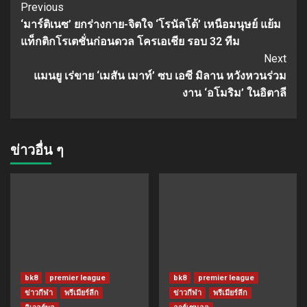
Continue
Previous
‘มาร์ติเนซ’ ยกร่างกาย-จิตใจ ‘โรนัลโด้’ เหนือมนุษย์ แย้ม
Reading
แท็กติกโรเตชั่นก่อนดวล โครเอเชีย รอบ 32 ทีม
Next
แมนยู เร่ขาย ‘เมสัน เมาท์’ ซบ เอซี มิลาน หวังหวนร่วม
งาน ‘อโมริม’ ในอิตาลี
ข่าวอื่น ๆ
bk8
premier league
bk8
premier league
ข่าวกีฬา
พรีเมียร์ลีก
ข่าวกีฬา
พรีเมียร์ลีก