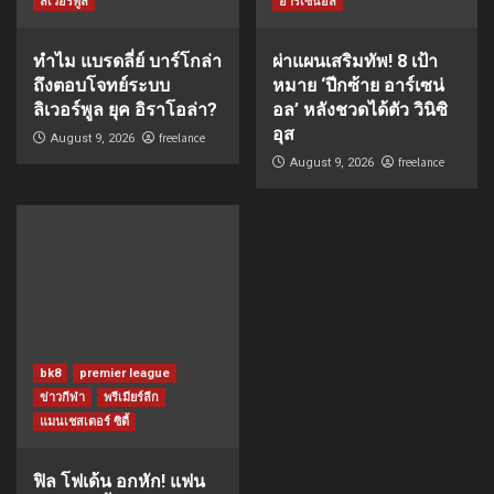
ลิเวอร์พูล
อาร์เซนอล
ทำไม แบรดลี่ย์ บาร์โกล่า
ผ่าแผนเสริมทัพ! 8 เป้า
ถึงตอบโจทย์ระบบ
หมาย ‘ปีกซ้าย อาร์เซน่
ลิเวอร์พูล ยุค อิราโอล่า?
อล’ หลังชวดได้ตัว วินิซิ
อุส
freelance
August 9, 2026
freelance
August 9, 2026
bk8
premier league
ข่าวกีฬา
พรีเมียร์ลีก
แมนเชสเตอร์ ซิตี้
ฟิล โฟเด้น อกหัก! แฟน