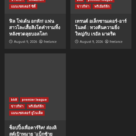
แมนเชสเตอร์ ซิตี้
ข่าวกีฬา
พรีเมียร์ลีก
ฟิล โฟเด้น อกหัก! แฟน
เทรนต์ อเล็กซานเดอร์-อาร์
สาวโละเสื้อสิงโตคำรามทิ้ง
โนลด์ : ทวงคืนความยิ่ง
หลังชวดลุยบอลโลก
ใหญ่กับ เรอัล มาดริด
freelance
freelance
August 9, 2026
August 9, 2026
bk8
premier league
ข่าวกีฬา
พรีเมียร์ลีก
แมนเชสเตอร์ ยูไนเต็ด
ช็อปปิ้งเพื่อคาร์ริค! ส่องลิ
สต์เป้าหมาย ‘แบ็กซ้าย