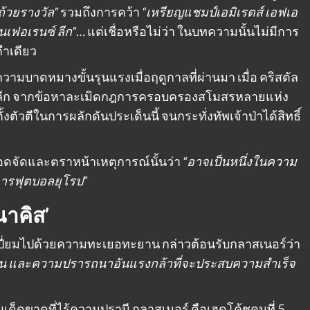
ยถ้วยรางวัล”
รวมถึงการคว้า
“เหรียญแชมป์เอมิเรตส์ เอฟเอ
นเฟอเรนซ์ ลีก”
… แต่เชื่อหรือไม่ว่า ในบทความนั้นไม่มีการ
คำเดียว
ความบาดหมางขั้นรุนแรงเมื่อฤดูกาลที่ผ่านมา เมื่อ คริสตัล
โรปา ลีก จากข้อหาละเมิดกฎการครอบครองสโมสรหลายแห่ง
้งตัวตีในการผลักดันประเด็นนี้ จนกระทั่งทัพเจ้าป่าได้สิทธิ์
อดจัดและตราหน้าเหตุการณ์นั้นว่า
“อาจเป็นหนึ่งในความ
วงการฟุตบอลยุโรป”
นาคิส’
้เปี่ยมไปด้วยความทะเยอทะยาน กล่าวต้อนรับกลาสเนอร์ว่า
ะยาน และความปรารถนาอันแรงกล้าที่จะประสบความสำเร็จ
เด็ดขาดที่ไร้ความปรานี กลาสเนอร์ คือเฮดโค้ชคนที่ 5