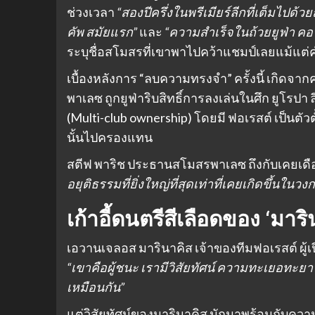
ช่วงเวลา
“สองปีครึ่งในพรีเมียร์ลีกที่เต็มไปด้ว
คัพ สมัยแรก”
และ
“ความสำเร็จในถ้วยยูฟ่า คอ
ระบุชื่อสโมสรที่เขาพาไปคว้าแชมป์เลยแม้แต่
เบื้องหลังการ “ลบความทรงจำ” ครั้งนี้ เกิดจาก
พาเลซ ถูกยูฟ่าริบสิทธิ์การลงเล่นในศึก ยู
(Multi-club ownership) โดยมี ฟอเรสต์ เป็นตัวตั
นั้นไปครองแทน
สตีฟ พาริช ประธานสโมสรพาเลซ ถึงกับเคยเดื
อยุติธรรมที่ยิ่งใหญ่ที่สุดเท่าที่เคยเกิดขึ้นใน
เก้าอี้ดนตรีสีเลือดของ ‘มาริ
เอวานเจลอส มารินาคิส เจ้าของทีมฟอเรสต์ ผู
“เขาคือผู้ชนะ เรามีวิสัยทัศน์ ความทะเยอท
เหมือนกัน”
แต่วิสัยทัศน์ของมารินาคิส มักมาพร้อมกับความ