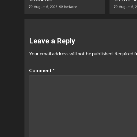
freelance
August 6, 2026
August 6, 
Leave a Reply
Your email address will not be published.
Required f
Comment
*