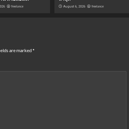
freelance
freelance
2026
August 6, 2026
ields are marked
*