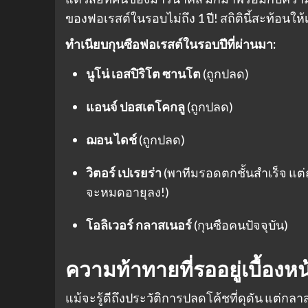
ของฟอเรสต์ในรอบไม่ถึง 1 ปี! สถิตินี้สะท้อนให
ทำเนียบกุนซือฟอเรสต์ในรอบปีที่ผ่านมา:
นูโน่ เอสปิริโต ซานโต
(ถูกปลด)
แอนจ์ ปอสเตโคกลู
(ถูกปลด)
ฌอน ไดช์
(ถูกปลด)
วิตอร์ เปเรยร่า
(พาทีมรอดตกชั้นสำเร็จ แต่ถู
จะหมดอายุลง!)
โอลิเวอร์ กลาสเนอร์
(กุนซือคนปัจจุบัน)
ความท้าทายที่รออยู่เบื้องหน
แม้จะรู้ดีถึงประวัติการปลดโค้ชที่ดุดัน แต่กลาส