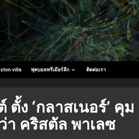
ston villa
ฟุตบอลพรีเมียร์ลีก
ติดต่อเรา
์ ตั้ง ‘กลาสเนอร์’ คุม
ว่า คริสตัล พาเลซ