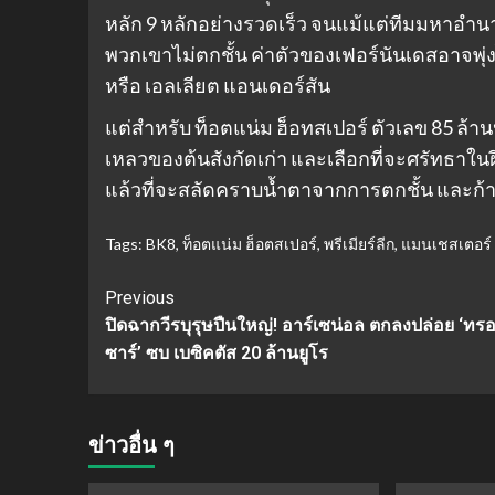
หลัก 9 หลักอย่างรวดเร็ว จนแม้แต่ทีมมหาอำนา
พวกเขาไม่ตกชั้น ค่าตัวของเฟอร์นันเดสอาจพุ่ง
หรือ เอลเลียต แอนเดอร์สัน
แต่สำหรับ ท็อตแน่ม ฮ็อทสเปอร์ ตัวเลข 85 ล้าน
เหลวของต้นสังกัดเก่า และเลือกที่จะศรัทธาในฝี
แล้วที่จะสลัดคราบน้ำตาจากการตกชั้น และก้า
Tags:
BK8
,
ท็อตแน่ม ฮ็อตสเปอร์
,
พรีเมียร์ลีก
,
แมนเชสเตอร์ 
Continue
Previous
ปิดฉากวีรบุรุษปืนใหญ่! อาร์เซน่อล ตกลงปล่อย ‘ทร
Reading
ซาร์’ ซบ เบซิคตัส 20 ล้านยูโร
ข่าวอื่น ๆ