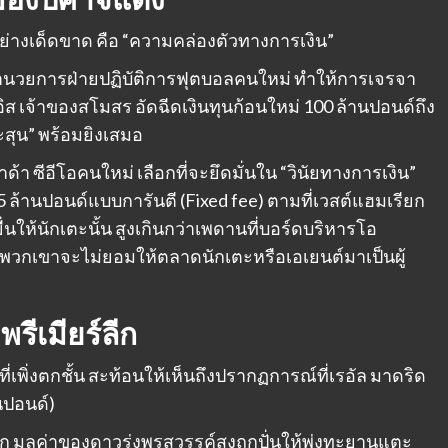
ด้อย่างเด็ดขาด คือ “ความคล่องตัวทางการเงิน”
อำนวยการฝ่ายปฏิบัติการฟุตบอลคนใหม่ ทำให้การเจรจา
ส เจ้าของสโมสร อัดฉีดเงินทุนก้อนใหม่ 100 ล้านปอนด์ถึง
ะสุน” พร้อมยิงเสมอ
้า ซีอีโอคนใหม่ เลือกที่จะยึดมั่นใน “วินัยทางการเงิน”
5 ล้านปอนด์แบบการันตี (Fixed fee) ตามที่เวสต์แฮมเรียก
ื่นให้นักเตะนั้น สูงเกินกว่าเพดานที่บอร์ดบริหารโอ
พวกเขาจะไม่ยอมให้ตลาดนักเตะหรือเอเยนต์มาเป็นผู้
รีเมียร์ลีก
่เพิ่งตกชั้น สะท้อนให้เห็นถึงปรากฏการณ์ที่เรอัล มาดริด
นปอนด์)
ก มูลค่าของดาวรุ่งพรสวรรค์สูงถูกปั่นให้พุ่งทะยานแตะ