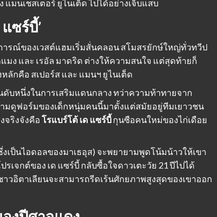
าง แมนเชสเตอร์ ยูไนเต็ด ไปได้อย่างเจ็บแสบ
ซร์บี้’
การณ์ของเวสต์แฮมเริ่มสั่นคลอน สโมสรยักษ์ใหญ่ทั่วทวีป
์กแมง และ เรอัล มาดริด ต่างให้ความสนใจ แต่สุดท้ายก็
ิงหลักคือ สเปอร์ส และ แมนฯ ยูไนเต็ด
ันดับหนึ่งในการเสริมแดนกลาง ทว่าความท้าทายจาก
ามดูฟอร์มของเด็กหนุ่มคนนี้มาตั้งแต่สมัยอยู่ทีมเยาวชน
างจริงจังคือ
โรแบร์โต้ เด แซร์บี้
กุนซือคนใหม่ของไก่เดือย
(ซึ่งเป็นไอดอลของมาเธอุส) จะพยายามพูดโน้มน้าวให้เขา
ปรเจกต์ของ เด แซร์บี้ กลับซื้อใจดาวเตะวัย 21 ปีไปได้
นซือชาวอิตาเลียนจะสามารถรีดเร้นศักยภาพสูงสุดของเขาออก
’ ของปีศาจแดง