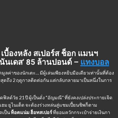
บื้องหลัง สเปอร์ส ช็อก แมนฯ
ร์นันเดส’ 85 ล้านปอนด์ –
แทงบอล
ลค่าของนักเตะ… มีผู้เล่นเพียงหยิบมือเดียวเท่านั้นที่ต้อง
ุดถึง 2 ฤดูกาลติดต่อกัน แต่กลับกลายมาเป็นหนึ่งในการ
ดฟิลด์วัย 21 ปี ผู้เป็นดั่ง “อัญมณี” ที่ยังคงเปล่งประกายเจิด
แฮม ยูไนเต็ด จะต้องร่วงหล่นสู่แชมเปี้ยนชิพก็ตาม
ดเป็น
ท็อตแน่ม ฮ็อทสเปอร์
ที่ยอมควักกระเป๋าจ่ายเงินกา