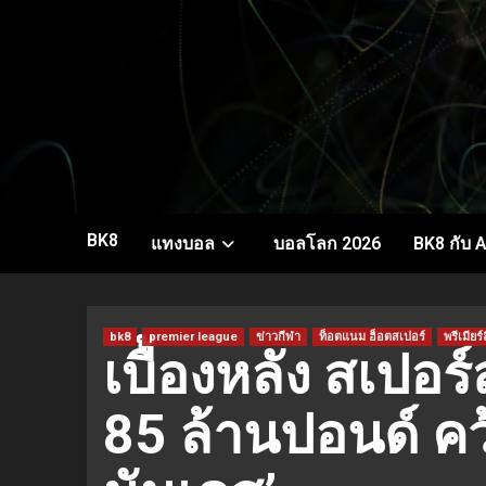
Skip
to
content
BK8
แทงบอล
บอลโลก 2026
BK8 กับ A
bk8
premier league
ข่าวกีฬา
ท็อตแนม ฮ็อตสเปอร์
พรีเมียร์
เบื้องหลัง สเปอร
85 ล้านปอนด์ คว