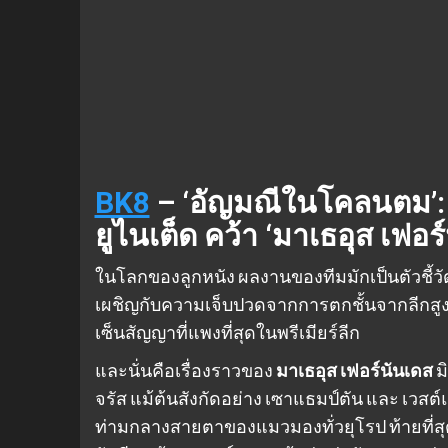
BK8
– ‘อัญมณีในโคลนตม’: เ
ยูไนเต็ด คว้า ‘มาเธอุส เฟอ
ในโลกของลูกหนัง ผลงานของทีมมักเป็นตัวชี้วัดมู
เผชิญกับความเจ็บปวดจากการตกชั้นจากลีกสูงส
เซ็นสัญญาที่แพงที่สุดในพรีเมียร์ลีก
และนั่นคือเรื่องราวของ
มาเธอุส เฟอร์นันเดส
มิ
จรัส แม้ต้นสังกัดอย่าง เซาแธมป์ตัน และ เวสต์
ท่ามกลางสายตาของแมวมองทั่วยุโรป ท้ายที่สุ