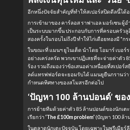
อีกหนึ่งปัจจัยสำคัญที่ทำให้สเปอร์สปิดดีลนี้ไ
การเข้ามาของ คาร์ลอส ราฟาเอล มอร์เซน ผู้
เป็นระบบมากขึ้น ประกอบกับการที่ครอบครัวลูอิ
สองครั้งในรอบไม่ถึงปี ทำให้ไก่เดือยทองมี “กร
ในขณะที่ แมนฯ ยูไนเต็ด นำโดย โอมาร์ เบอร์ราด
อย่างเคร่งครัด พวกเขาปฏิเสธที่จะจ่ายค่าตัว 8
ร้อง รวมถึงมองว่าข้อเสนอค่าเหนื่อยที่สเปอร์สย
ลด์แทรฟฟอร์ดจะยอมรับได้ แมนยูยืนกรานว่า 
กำหนดทิศทางของสโมสรอีกต่อไป
‘ปัญหา 100 ล้านปอนด์’ ของพ
การย้ายทีมด้วยค่าตัว 85 ล้านปอนด์ของนักเตะที
เรียกว่า
‘The £100m problem’
(ปัญหา 100 ล้า
ในตลาดนักเตะปัจจุบัน โดยเฉพาะในพรีเมียร์ลี