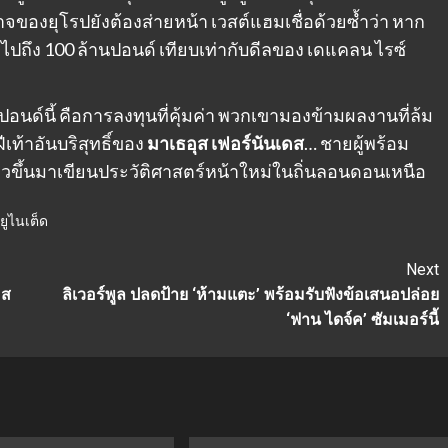
จของยุโรปยังต้องส่ายหน้า เวสต์แฮมเชื่อด้วยซ้ำว่า หาก
ไปถึง 100 ล้านปอนด์ เทียบเท่ากับดีลของ เดแคลน ไรซ์
ปอนด์นี้ คือการลงทุนที่คุ้มค่า พวกเขามองข้ามผลงานที่ล้ม
เท้าอันบริสุทธิ์ของ
มาเธอุส เฟอร์นันเดส
… ชายผู้พร้อม
วขึ้นมาเขียนประวัติศาสตร์หน้าใหม่ในถิ่นลอนดอนเหนือ
ยูไนเต็ด
Next
อส
ลิเวอร์พูล ปลดป้าย ‘ห้ามแตะ’ พร้อมรับฟังข้อเสนอปล่อย
‘ฟาน ไดจ์ค’ ซัมเมอร์นี้