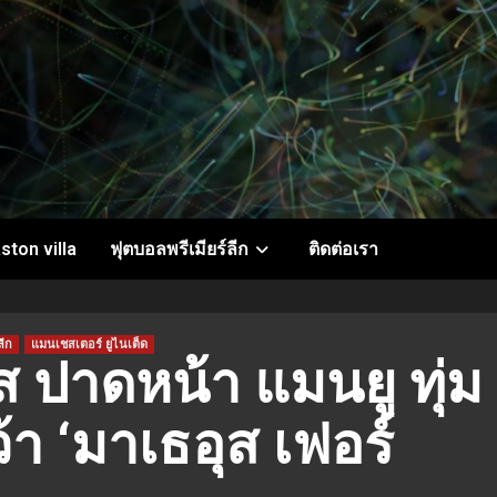
ston villa
ฟุตบอลพรีเมียร์ลีก
ติดต่อเรา
ลีก
แมนเชสเตอร์ ยูไนเต็ด
์ส ปาดหน้า แมนยู ทุ่ม
้า ‘มาเธอุส เฟอร์