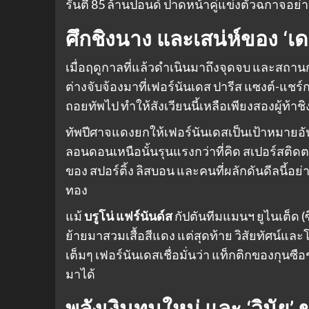
รันตี 85 ล้านปอนด์ ปาดหน้าคู่แข่งตัวฉกาจอย่
ศึกชิงนาง และเสน่ห์ของ ‘เด แ
เมื่อฤดูกาลที่แล้วดำเนินมาถึงจุดจบ และสถาน
ต่างจับจ้องมาที่เฟอร์นันเดส ปารีส แซงต์-แชร
ถอยทัพไป ทำให้สังเวียนนี้เหลือเพียงสองผู้ท้าช
ทัพปีศาจแดงยกให้เฟอร์นันเดสเป็นเป้าหมายอ
ลอนดอนเหนือนั้นรุนแรงกว่าที่คิด สเปอร์สติดต
ของ สปอร์ติ้ง ลิสบอน และคนที่ผลักดันดีลนี้อย่
ทอง
แม้
บรูโน่ แฟร์นันด์ส
กัปตันทีมแมนฯ ยูไนเต็ด 
ย้ายมาสวมเสื้อสีแดง แต่สุดท้าย วิสัยทัศน์และโ
เต็มๆ เฟอร์นันเดสเชื่อมั่นว่า แท็กติกของกุ
มาได้
พลังเงินทุนใหม่ และ ‘วินัย