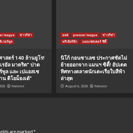
er league
ข่าวกีฬา
bk8
premier league
ข่าวกีฬา
ลิเวอร์พูล
พรีเมียร์ลีก
แมนเชสเตอร์ ซิตี้
ิศาสตร์ 140 ล้านยูโร!
นิโก้ กอนซาเลซ ประกาศชัดไม่
 “เรอัล มาดริด” ปาด
ย้ายออกจาก แมนฯ ซิตี้! อัปเดต
อร์พูล และ เปแอสเช
ทิศทางตลาดนักเตะเรือใบสีฟ้า
าน ดิโอม็องเด้”
ล่าสุด
freelance
freelance
2026
August 6, 2026
ields are marked
*