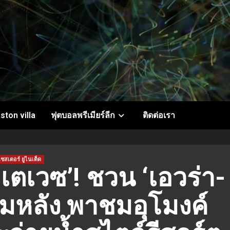
ston villa
ฟุตบอลพรีเมียร์ลีก
ติดต่อเรา
ชสเตอร์ ยูไนเต็ด
เตเวซ’! ชวน ‘เอวร่า-
ามหลัง พาชมอุโมงค์