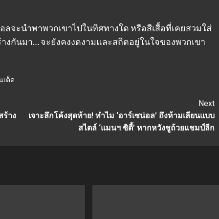
ุตบอลจะนำพาพวกเขาไปในทิศทางใด หรือสีเสื้อที่เคยสวมใส่
สร้างกันมา… จะยังคงงดงามและสถิตอยู่ในใจของพวกเขา
นเต็ด
Next
สร้าง
เจาะลึกโค้งสุดท้าย! ทำไม ‘อาร์เซน่อล’ ถึงห้ามเลียนแบบ
สไตล์ ‘แมนฯ ซิตี้’ หากหวังชูถ้วยแชมป์ลีก