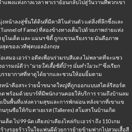
ยกำแพงแห่งกาลเวลา พาเราย้อนกลับไปสู่วันวานที่พวกเขา
้าลงสู่ชั้นใต้ดินที่มีคาสิโนส่วนตัว แต่สิ่งที่ลึกซึ้งและ
(Tunnel of Fame) ที่สองข้างทางเต็มไปด้วยภาพถ่ายแห่ง
ูไนเต็ด และ แมนฯ ซิตี้ ถูกแขวนเรียงราย มันคือภาพ
ดสูงสุดของเวทีฟุตบอลอังกฤษ
เสมอ เอวร่า อดีตเพื่อนร่วมรบสีแดง ไม่พลาดที่จะแซว
างอารมณ์ดีว่า
“นายใส่เสื้อซิตี้บ้าๆ นั่นทำไมวะ?”
ซึ่งเรียก
าพบรรยากาศที่หาดูได้ยากและชวนให้อมยิ้มตาม
รงหน้าคือสระว่ายน้ำขนาดใหญ่ที่ถูกออกแบบสไตล์รีสอร์ต
ด พร้อมด้วยบาร์ที่มีพนักงานคอยให้บริการ รวมถึงบ้านลม
่อเป็นพื้นที่แห่งความสุขและการพักผ่อน หลังจากที่เขาแข
งานกุนซือให้กับ ตาเยเรส (Talleres) สโมสรในบ้านเกิด
็ด ไป 99 นัด เคียงบ่าเคียงไหล่กับ เอวร่า ถึง 110 เกม
นจะสร้างรอยร้าวในใจแฟนผีด้วยการย้ายข้ามฟากไปสวมเสื้อสี