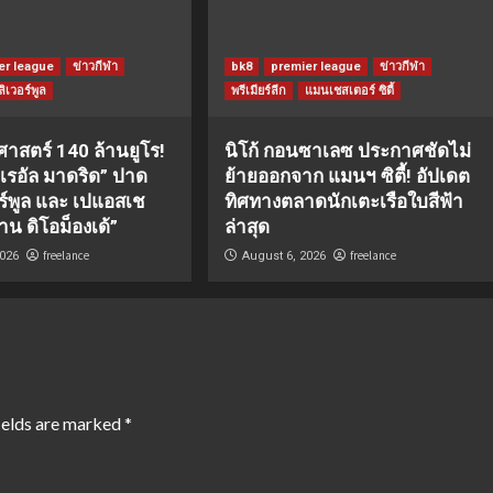
er league
ข่าวกีฬา
bk8
premier league
ข่าวกีฬา
ลิเวอร์พูล
พรีเมียร์ลีก
แมนเชสเตอร์ ซิตี้
ิศาสตร์ 140 ล้านยูโร!
นิโก้ กอนซาเลซ ประกาศชัดไม่
 “เรอัล มาดริด” ปาด
ย้ายออกจาก แมนฯ ซิตี้! อัปเดต
อร์พูล และ เปแอสเช
ทิศทางตลาดนักเตะเรือใบสีฟ้า
าน ดิโอม็องเด้”
ล่าสุด
freelance
freelance
2026
August 6, 2026
ields are marked
*