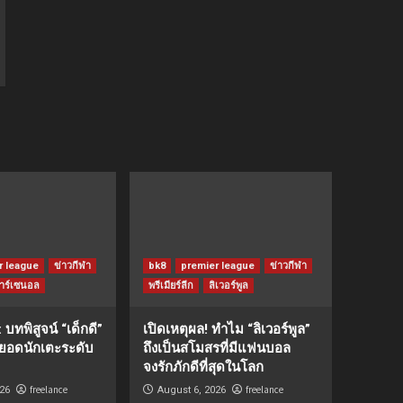
r league
ข่าวกีฬา
bk8
premier league
ข่าวกีฬา
าร์เซนอล
พรีเมียร์ลีก
ลิเวอร์พูล
 บทพิสูจน์ “เด็กดี”
เปิดเหตุผล! ทำไม “ลิเวอร์พูล”
็นยอดนักเตะระดับ
ถึงเป็นสโมสรที่มีแฟนบอล
จงรักภักดีที่สุดในโลก
freelance
freelance
26
August 6, 2026