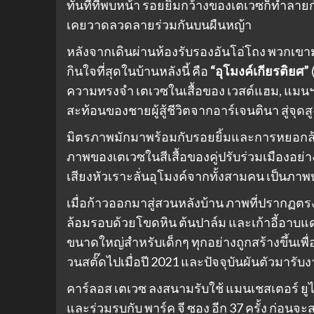
ทันทีที่พบหน้า รอยยิ้มกว้างของเตเวซก็ทำลา
เคยวาดลวดลายร่วมกันบนผืนหญ้า
หลังจากเดินผ่านห้องรับรองอันโอ่โถง พวกเขามุ่งหน
กินใจที่สุดในบ้านหลังนี้ คือ
“อุโมงค์เกียรติยศ”
ความทรงจำ เตเวซในเสื้อของ เวสต์แฮม, แมนฯ ย
สะท้อนของชายผู้สู้ชีวิตจากอาร์เจนตินา สู่จุ
มิตรภาพมักมาพร้อมกับรอยยิ้มและการหยอกล้อ
ภาพของเตเวซในสีเสื้อของคู่ปรับร่วมเมืองอย่
เสียงหัวเราะลั่นอุโมงค์จากทั้งสามคน เป็นภ
เมื่อก้าวออกมาสู่สวนหลังบ้าน ภาพที่ปรากฏต
ล้อมรอบด้วยโขดหิน ต้นปาล์ม และเก้าอี้อาบแด
ขนาดใหญ่สำหรับเด็กๆ ทุกอย่างถูกสร้างขึ้นเพื
วนสตั๊ดไปเมื่อปี 2021 และปัจจุบันผันตัวมารับ
คาร์ลอส เตเวซ ลงสนามรับใช้ แมนเชสเตอร์ ยูไนเต
และร่วมรบกับ พาร์ค จี ซอง อีก 37 ครั้ง ก่อ