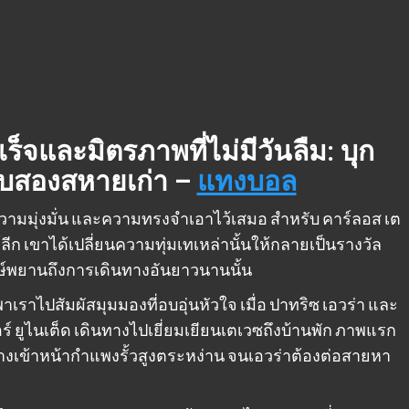
็จและมิตรภาพที่ไม่มีวันลืม: บุก
กับสองสหายเก่า –
แทงบอล
ความมุ่งมั่น และความทรงจำเอาไว้เสมอ สำหรับ คาร์ลอส เต
ลีก เขาได้เปลี่ยนความทุ่มเทเหล่านั้นให้กลายเป็นรางวัล
ษ์พยานถึงการเดินทางอันยาวนานนั้น
าเราไปสัมผัสมุมมองที่อบอุ่นหัวใจ เมื่อ ปาทริซ เอวร่า และ
ร์ ยูไนเต็ด เดินทางไปเยี่ยมเยียนเตเวซถึงบ้านพัก ภาพแรก
าทางเข้าหน้ากำแพงรั้วสูงตระหง่าน จนเอวร่าต้องต่อสายหา