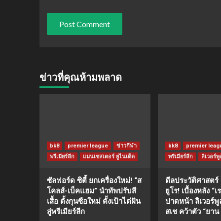
ข่าวที่คุณห้ามพลาด
bk8
premier league
ข่าวกีฬา
bk8
premier leag
พรีเมียร์ลีก
แมนเชสเตอร์ ยูไนเต็ด
พรีเมียร์ลีก
ลิเวอร์พู
ซัลฟอร์ด ซิตี้ ยกเครื่องใหม่! “ส
ดีลประวัติศาสตร์
โคลส์-เบ็คแฮม” นำทัพปรับสี
ยูโร! เบื้องหลัง “
เสื้อ ตั้งกุนซือใหม่ ตั้งเป้าไต่ฝัน
ปาดหน้า ลิเวอร์พ
สู่พรีเมียร์ลีก
สเช คว้าตัว “ยาน 