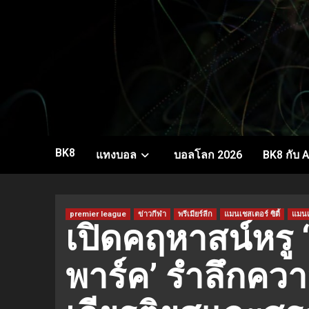
Skip
to
content
BK8
แทงบอล
บอลโลก 2026
BK8 กับ A
premier league
ข่าวกีฬา
พรีเมียร์ลีก
แมนเชสเตอร์ ซิตี้
แมนเ
เปิดคฤหาสน์หรู ‘
พาร์ค’ รำลึกคว