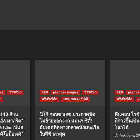
ue
ข่าวกีฬา
bk8
premier league
ข่าวกีฬา
bk8
premie
ล
พรีเมียร์ลีก
แมนเชสเตอร์ ซิตี้
พรีเมียร์ลีก
อ
 140 ล้าน
นิโก้ กอนซาเลซ ประกาศชัด
ดีแคลน ไรซ์:
เรอัล มาดริด”
ไม่ย้ายออกจาก แมนฯ ซิตี้!
ก็ก้าวขึ้นเป
ูล และ เปแอ
อัปเดตทิศทางตลาดนักเตะเรือ
โลกได้!
ดิโอม็องเด้”
ใบสีฟ้าล่าสุด
August 6, 20