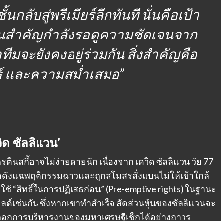
้นกลับสู่พรีเมียร์ลีกทันที นั่นคือเป้า
นคนสำคัญกำลังรอดูความชัดเจนจาก
ีมจะยังคงอยู่ร่วมกัน สิ่งสำคัญคือ
ทธ์ และความสม่ำเสมอ”
ิด ซัลลิแวน’
ตินสกี้อาจไม่ง่ายดายนัก เนื่องจาก เดวิด ซัลลิแวน วัย 77
่อดังแฉพฤติกรรมฉาวและถูกสโมสรสั่งแบนไม่ให้เข้าใกล้
ช้ “สิทธิ์ในการปฏิเสธก่อน” (Pre-emptive rights) ในฐานะ
ลโกลด์เช่นกัน ซึ่งหากเขาทำสำเร็จ สัดส่วนหุ้นของซัลลิแวนจะ
บล็อกการบริหารงานของมหาเศรษฐีเช็กได้อย่างถาวร