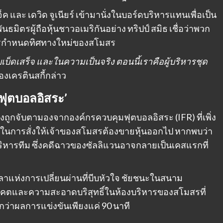
 และ เดวิด จูเนียร์ เข้ามานั่งในบอร์ดบริหารแทนเพื่อเป็น
มิตรผู้ถือหุ้นชาวอเมริกันอย่าง ทริปป์ สมิธ เชื่อว่าพวก
ารกำหนดทิศทางใหม่ของสโมสร
บ็ดเสร็จ และในความเป็นจริง ตอนนี้เราคือผู้บริหารชุด
งเครตินสกี้กล่าว
ุตบอลอิสระ’
ถูกจับตามองจากองค์กรควบคุมฟุตบอลอิสระ (IFR) ที่เพิ่ง
ยในการสั่งให้เจ้าของสโมสรต้องขายหุ้นออกไป หากพบว่า
ารทีม ซึ่งคดีฉาวของซัลลิแวนอาจกลายเป็นเคสแรกที่
าแห่งการเปลี่ยนผ่านที่บีบหัวใจ ชัยชนะในสนาม
าคตและความสะอาดบริสุทธิ์ในห้องบริหารของสโมสรที่
นกว่าผลการแข่งขันเพียงแค่ 90 นาที