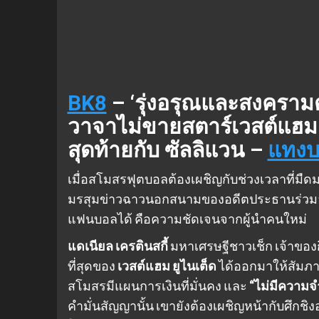
BK8
– ‘รุ่งอรุณและสงครามตั
วาจาไม่ขายสตาร์เวสต์แฮม
สุดท้ายกับ ซัลลิแวน –
แทง
เมื่อสโมสรฟุตบอลต้องเผชิญกับช่วงเวลาที่มืดมน
มรสุมข่าวฉาวนอกสนามของอดีตประธานร่วมอย่าง
แฟนบอลได้ คือความชัดเจนจากผู้นำคนใหม่
แดเนียล เครตินสกี้
มหาเศรษฐีชาวเช็ก เจ้าของกิจ
ที่สุดของ
เวสต์แฮม ยูไนเต็ด
ได้ออกมาให้สัมภา
สโมสรมีแผนการเงินที่มั่นคง และ
“ไม่มีความจำ
คำมั่นสัญญานั้น เขายังต้องเผชิญหน้ากับศึกช