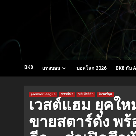
Skip
to
content
BK8
แทงบอล
บอลโลก 2026
BK8 กับ A
premier league
ข่าวกีฬา
พรีเมียร์ลีก
ลิเวอร์พูล
เวสต์แฮม ยุคใหม่!
ขายสตาร์ดัง พร้อม