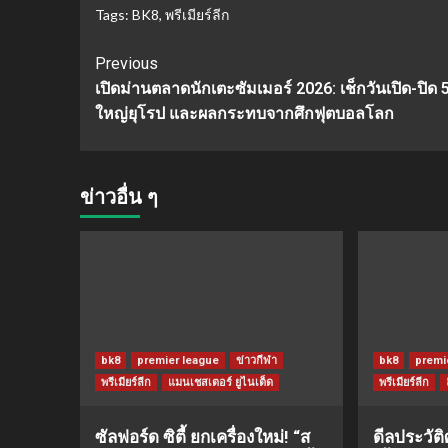
Tags:
BK8
,
พรีเมียร์ลีก
Continue
Previous
เปิดม่านตลาดนักเตะซัมเมอร์ 2026: เช็กวันเปิด-ปิด 5
Reading
ใหญ่ยุโรป และผลกระทบจากศึกฟุตบอลโลก
ข่าวอื่น ๆ
bk8
premier league
ข่าวกีฬา
bk8
premi
พรีเมียร์ลีก
แมนเชสเตอร์ ยูไนเต็ด
พรีเมียร์ลีก
ซัลฟอร์ด ซิตี้ ยกเครื่องใหม่! “ส
ดีลประวัต