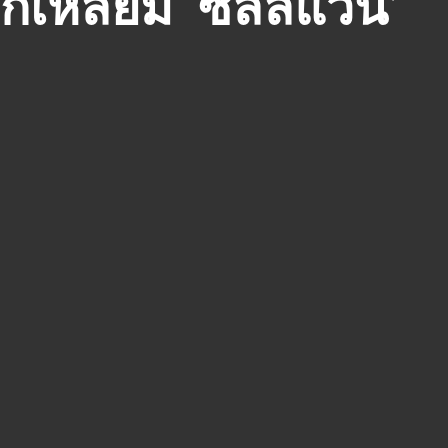
ักเหลี่ยม ‘ซัลลิแวน’