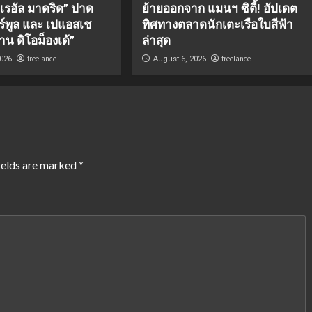
 “เรอัล มาดริด” ปาด
ย้ายออกจาก แมนฯ ซิตี้! อัปเดต
อร์พูล และ เปแอสเช
ทิศทางตลาดนักเตะเรือใบสีฟ้า
าน ดิโอม็องเด้”
ล่าสุด
freelance
freelance
2026
August 6, 2026
ields are marked
*