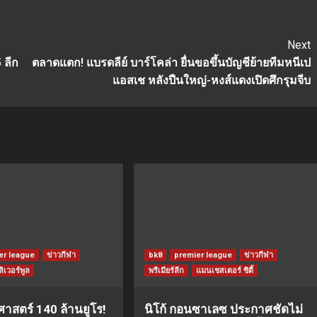
Next
 ลีก
ตลาดแตก! แบรดลีย์ บาร์โคล่า ยื่นขอขึ้นบัญชีย้ายทีมหนีเป
แอสเช หลังปืนใหญ่-หงส์แดงเปิดศึกรุมจีบ
er league
ข่าวกีฬา
bk8
premier league
ข่าวกีฬา
ลิเวอร์พูล
พรีเมียร์ลีก
แมนเชสเตอร์ ซิตี้
ิศาสตร์ 140 ล้านยูโร!
นิโก้ กอนซาเลซ ประกาศชัดไม่