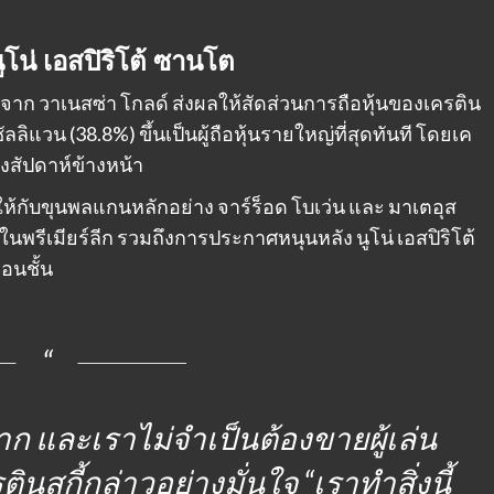
โน่ เอสปิริโต้ ซานโต
าก วาเนสซ่า โกลด์ ส่งผลให้สัดส่วนการถือหุ้นของเครติน
ลลิแวน (38.8%) ขึ้นเป็นผู้ถือหุ้นรายใหญ่ที่สุดทันที โดยเค
สองสัปดาห์ข้างหน้า
กับขุนพลแกนหลักอย่าง จาร์ร็อด โบเว่น และ มาเตอุส
ในพรีเมียร์ลีก รวมถึงการประกาศหนุนหลัง นูโน่ เอสปิริโต้
่อนชั้น
อมาก และเราไม่จำเป็นต้องขายผู้เล่น
ตินสกี้กล่าวอย่างมั่นใจ
“เราทำสิ่งนี้