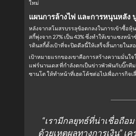
ใหม่
แผนการล้างไพ่ และการหนุนหลัง นู
หลังจากสโมสรบรรลุข้อตกลงในการเข้าซื้อหุ้นจ
สกี้พุ่งจาก 27% เป็น 43% ซึ่งทำให้เขาแซงหน้าซั
รตินสกี้ตั้งเป้าที่จะปิดดีลนี้ให้เสร็จสิ้นภายใน
เป้าหมายแรกของเขาคือการสร้างความมั่นใจให้
แฟร์นานเดส ที่กำลังตกเป็นข่าวพัวพันกับบิ๊กทีม
ซานโต ให้ทำหน้าที่เฮดโค้ชต่อไปเพื่อภารกิจเลื
“เรามีกลยุทธ์ที่น่าเชื่อถื
ด้วยเหตุผลทางการเงิน”
เคร