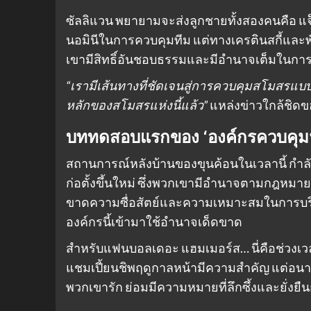
ซัลลิแวน พยายามจะส่งลูกชายทั้งสองคนคือ แจ็ค
นอมินีในการควบคุมทีม แต่ทางเครตินสกี้และพันธ
เขามีสิทธิ์อันชอบธรรมและมีอำนาจเต็มในก
“เรามีเส้นทางที่ชัดเจนสู่การควบคุมสโมสรแบบเ
หลักของสโมสรแห่งนี้แล้ว”
แหล่งข่าวใกล้ชิดขอ
บททดสอบแรกของ ‘องค์กรควบคุมฟ
สถานการณ์หลังบ้านของขุนค้อนในเวลานี้ กำลัง
ก่อตั้งขึ้นใหม่ ซึ่งพวกเขามีอำนาจตามกฎหมา
ขาดความซื่อสัตย์และความเหมาะสมในการบริห
องค์กรนี้เข้ามาใช้อำนาจเด็ดขาด
สำหรับแฟนบอลเดอะ แฮมเมอร์ส… นี่คือช่วงเวล
แชมเปี้ยนชิพฤดูกาลหน้ามีความสำคัญ แต่อน
พวกเขารัก ย่อมมีความหมายที่ลึกซึ้งและยั่งยื