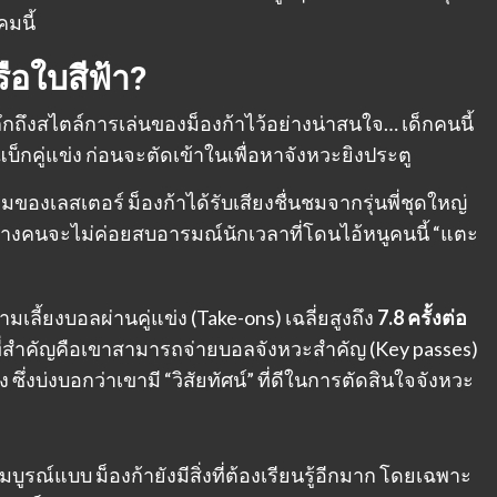
มนี้
รือใบสีฟ้า?
ะลึกถึงสไตล์การเล่นของม็องก้าไว้อย่างน่าสนใจ… เด็กคนนี้
ลแบ็กคู่แข่ง ก่อนจะตัดเข้าในเพื่อหาจังหวะยิงประตู
องเลสเตอร์ ม็องก้าได้รับเสียงชื่นชมจากรุ่นพี่ชุดใหญ่
ี่บางคนจะไม่ค่อยสบอารมณ์นักเวลาที่โดนไอ้หนูคนนี้ “แตะ
มเลี้ยงบอลผ่านคู่แข่ง (Take-ons) เฉลี่ยสูงถึง
7.8 ครั้งต่อ
ี่สำคัญคือเขาสามารถจ่ายบอลจังหวะสำคัญ (Key passes)
ง ซึ่งบ่งบอกว่าเขามี “วิสัยทัศน์” ที่ดีในการตัดสินใจจังหวะ
มบูรณ์แบบ ม็องก้ายังมีสิ่งที่ต้องเรียนรู้อีกมาก โดยเฉพาะ