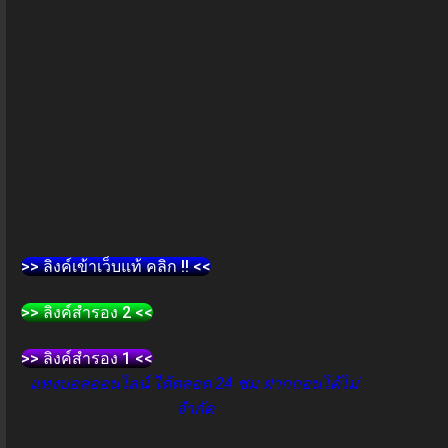
>> ลิงค์เข้าเว็บแท้ คลิก !! <<
>> ลิงค์สำรอง 2 <<
>> ลิงค์สำรอง 1 <<
แทงบอลออนไลน์ ได้ตลอด 24 ชม ฝากถอนได้ไม่
จำกัด