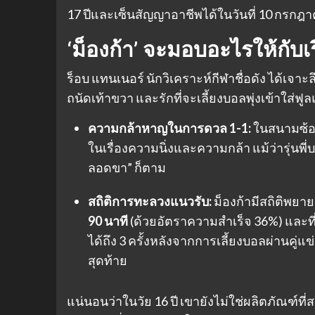
17 ปีและเซ็นสัญญาอาชีพได้ในวันที่ 10 กรกฎาค
‘ม็องก้า’ จะมอบอะไรให้กับเ
ร็อบ แทนเนอร์ นักวิเคราะห์กีฬาชื่อดัง ได้เจา
ถนัดเท้าขวา และรักที่จะเลี้ยงบอลพุ่งเข้าใส่ฟู
ความกล้าหาญในการดวล 1-1:
ในสนามซ้อมข
ในเรื่องความนิ่งและความกล้า แม้ว่ารุ่นพ
ลอดขา” ก็ตาม
สถิติการทะลวงแนวรับ:
ม็องก้ามีสถิติพยายา
90 นาที
(ด้วยอัตราความสำเร็จ 36%) และท
ได้ถึง 3 ครั้งหลังจากการเลี้ยงบอลผ่านคู่แข่
สุดท้าย
แน่นอนว่าในวัย 16 ปี เขายังไม่ใช่ผลิตภัณฑ์ที่ส