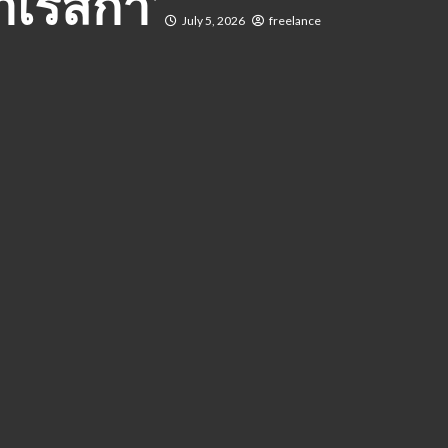
าเรสก้า’
July 5, 2026
freelance