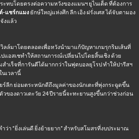
ผลกระทบโดยตรงต่อความหวังของแมนฯ ยูไนเต็ด ที่ต้องการ
ต์-แชร์กแมง
ยักษ์ใหญ่แห่งศึก ลีก เอิง ฝรั่งเศส ได้จับตามอง
จังแล้ว
์วิลล์มาโดยตลอดเพื่อหวังนำมาแก้ปัญหาเกมรุกริมเส้นที่
ปแอสเชทำให้สถานการณ์เปลี่ยนไปโดยสิ้นเชิง ด้วย
เร็จที่การันตีได้มากกว่าในฟุตบอลยุโรป ทำให้ปารีสฯ
ในเวลานี้
ยร์ลีก ย่อมตระหนักดีถึงมูลค่าของนักเตะที่พุ่งกระฉูดขึ้น
วของดาวเตะวัย 24 ปีรายนี้จะทะยานสูงขึ้นกว่าช่วงก่อน
ำว่า “ยิ่งเล่นดี ยิ่งย้ายยาก” สำหรับสโมสรที่งบประมาณ