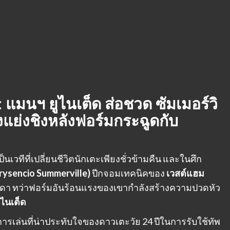
: แมนฯ ยูไนเต็ด ส่อชวด ซัมเมอร์วิ
งแย่งชิงหลังฟอร์มกระฉูดกับ
วทีที่เปลี่ยนชีวิตนักเตะเพียงชั่วข้ามคืน และในศึก
Crysencio Summerville)
ปีกจอมเทคนิคของ
เวสต์แฮม
าศศักดา ทว่าฟอร์มอันร้อนแรงของเขากำลังสร้างความปวดหัว
ไนเต็ด
ารเล่นที่น่าประทับใจของดาวเตะวัย 24 ปีในการรับใช้ทัพ