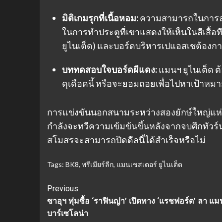
มิติเกมรุกที่เนื้อหอม:
ความสามารถในการลาก
ในการทำประตูที่เขาแสดงให้เห็นในสีเสื้อทีม
ยูไนเต็ด) และบอร์ดบริหารเปแอสเชต้องก
บททดสอบใจบอร์ดผีแดง:
แมนฯ ยูไนเต็ด ต้
ดุเดือดนี้ หรือจะยอมถอยเพื่อไปหาเป้าหมาย
การแข่งขันนอกสนามระหว่างสองยักษ์ใหญ่แห่งยุ
กำลังจะทวีความเข้มข้นขึ้นหลังจากจบศึกทัวร์
สโมสรจะสามารถปิดดีลนี้ได้สำเร็จหรือไม่
Tags:
BK8
,
พรีเมียร์ลีก
,
แมนเชสเตอร์ ยูไนเต็ด
Continue
Previous
ซาอุฯ ทุ่มซื้อ ‘ราฟินญ่า’ เปิดทาง ‘แรชฟอร์ด’ ลา แม
Reading
บาร์เซโลน่า