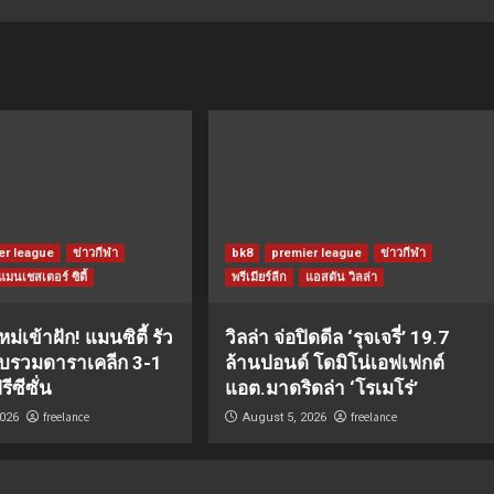
er league
ข่าวกีฬา
bk8
premier league
ข่าวกีฬา
แมนเชสเตอร์ ซิตี้
พรีเมียร์ลีก
แอสตัน วิลล่า
หม่เข้าฝัก! แมนซิตี้ รัว
วิลล่า จ่อปิดดีล ‘รุจเจรี่’ 19.7
ดับรวมดาราเคลีก 3-1
ล้านปอนด์ โดมิโน่เอฟเฟกต์
รีซีซั่น
แอต.มาดริดล่า ‘โรเมโร่’
freelance
freelance
2026
August 5, 2026