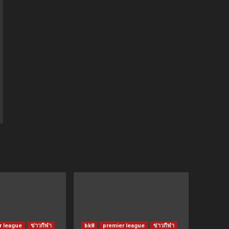
r league
ข่าวกีฬา
bk8
premier league
ข่าวกีฬา