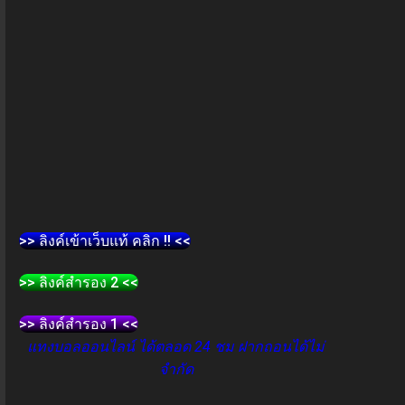
>> ลิงค์เข้าเว็บแท้ คลิก !! <<
>> ลิงค์สำรอง 2 <<
>> ลิงค์สำรอง 1 <<
แทงบอลออนไลน์ ได้ตลอด 24 ชม ฝากถอนได้ไม่
จำกัด