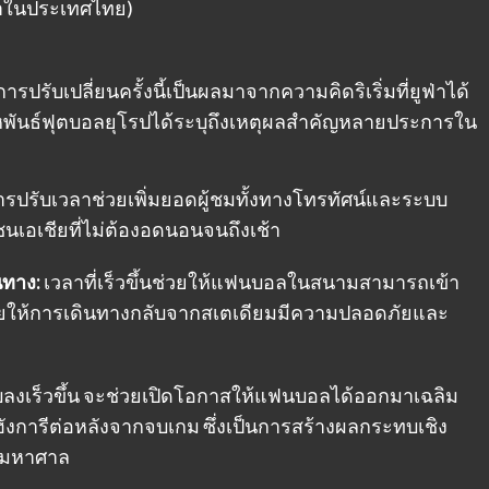
วลาในประเทศไทย)
ารปรับเปลี่ยนครั้งนี้เป็นผลมาจากความคิดริเริ่มที่ยูฟ่าได้
ยสหพันธ์ฟุตบอลยุโรปได้ระบุถึงเหตุผลสำคัญหลายประการใน
รปรับเวลาช่วยเพิ่มยอดผู้ชมทั้งทางโทรทัศน์และระบบ
เอเชียที่ไม่ต้องอดนอนจนถึงเช้า
ทาง:
เวลาที่เร็วขึ้นช่วยให้แฟนบอลในสนามสามารถเข้า
วยให้การเดินทางกลับจากสเตเดียมมีความปลอดภัยและ
บลงเร็วขึ้น จะช่วยเปิดโอกาสให้แฟนบอลได้ออกมาเฉลิม
การีต่อหลังจากจบเกม ซึ่งเป็นการสร้างผลกระทบเชิง
างมหาศาล