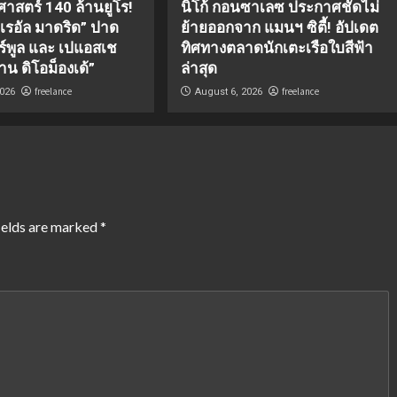
ิศาสตร์ 140 ล้านยูโร!
นิโก้ กอนซาเลซ ประกาศชัดไม่
 “เรอัล มาดริด” ปาด
ย้ายออกจาก แมนฯ ซิตี้! อัปเดต
อร์พูล และ เปแอสเช
ทิศทางตลาดนักเตะเรือใบสีฟ้า
าน ดิโอม็องเด้”
ล่าสุด
freelance
freelance
2026
August 6, 2026
ields are marked
*