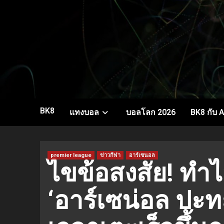
Skip
to
content
BK8
แทงบอล
บอลโลก 2026
BK8 กับ A
premier league
ข่าวกีฬา
อาร์เซนอล
ไขข้อสงสัย! ทำ
‘อาร์เซน่อล ปะท