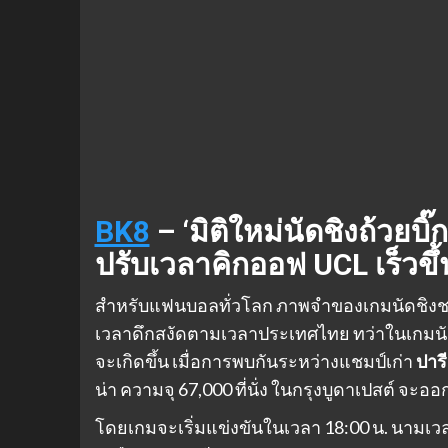
BK8
– ‘มิติใหม่นัดชิงถ้วยบิ๊
ปรับเวลาคิกออฟ UCL เร็วขึ้
สำหรับแฟนบอลทั่วโลก ภาพจำของเกมนัดชิงชนะ
เวลาดึกสงัดตามเวลาประเทศไทย ทว่าในเกมนัดชิ
จะเกิดขึ้น เมื่อการพบกันระหว่างแชมป์เก่า
ปาร
น่า ความจุ 67,000 ที่นั่ง ในกรุงบูดาเปสต์ จะออ
โดยเกมจะเริ่มแข่งขันในเวลา 18:00 น. นามเวล