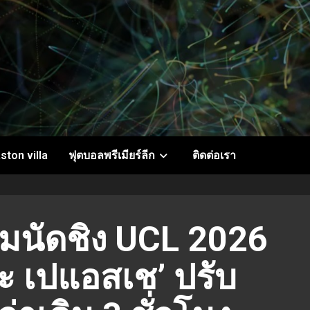
ston villa
ฟุตบอลพรีเมียร์ลีก
ติดต่อเรา
ไมนัดชิง UCL 2026
ะ เปแอสเช’ ปรับ