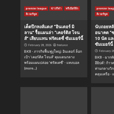
premier league
ข่าวกีฬา
พรีเมียร์ลีก
premier lea
ลิเวอร์พูล
ลิเวอร์พูล
เด็ดปีกหงส์แดง! “อินเตอร์ มิ
นับถอยหลั
ลาน” รื้อแผนล่า “เคอร์ติส โจน
อนาคต “ซา
ส์” เสียบแทน ฟรัตเตซี่ ซัมเมอร์นี้
10 นัด แล
ซัมเมอร์นี้
freelance
February 28, 2026
BK8 - ภารกิจฟื้นฟูงูใหญ่: อินเตอร์ ล็อก
February 2
เป้า 'เคอร์ติส โจนส์' คุมแดนกลาง
BK8 - ฉากทั
พร้อมแผนปล่อย 'ฟรัตเตซี่' - แทงบอล
อียิปต์': ก้
(more…)
ท่ามกลางวิ
คลุมเครือ -