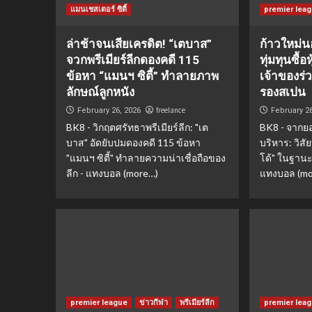
แมนเชสเตอร์ ซิตี้
premier lea
ล่าช้าจนเสียเครดิต! “เตบาส”
ก้าวใหม่น
จวกพรีเมียร์ลีกดองคดี 115
ทุ่มทุนซื้อ
ข้อหา “แมนฯ ซิตี้” ทำลายภาพ
เจ้าของร่ว
ลักษณ์ลูกหนัง
รองสเปน
freelance
February 26, 2026
February 2
BK8 - วิกฤตศรัทธาพรีเมียร์ลีก: "เต
BK8 - จากยอด
บาส" อัดยับปมดองคดี 115 ข้อหา
บริหาร: วิส
"แมนฯ ซิตี้" ทำลายความน่าเชื่อถือของ
โด้" ในฐานะเ
ลีก - แทงบอล (more…)
แทงบอล (mo
premier league
ข่าวกีฬา
พรีเมียร์ลีก
premier lea