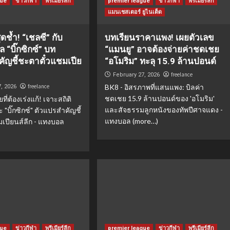
gue
ข่าวกีฬา
พรีเมียร์ลีก
premier league
ข่าวกีฬา
พรีเมียร์ลีก
แมนเชสเตอร์ ยูไนเต็ด
ุดช้ำ! “เชลซี” กับ
บทเรียนราคาแพง! เผยตัวเลข
 “บิ๊กซิกซ์” บท
“แมนยู” อาจต้องจ่ายค่าชดเชย
ัญชี้ชะตาตั๋วแชมเปีย
“อโมริม” ทะลุ 15.9 ล้านปอนด์
freelance
February 27, 2026
freelance
BK8 - อิสรภาพที่แสนแพง: บิลค่า
7, 2026
ชดเชย 15.9 ล้านปอนด์ของ 'อโมริม'
ที่ต้องเร่งแก้! เจาะสถิติ
และสัจธรรมลูกหนังของทัพปีศาจแดง -
 "บิ๊กซิกซ์" ตัวแปรสำคัญชี้
แทงบอล (more…)
เปียนส์ลีก - แทงบอล
gue
ข่าวกีฬา
พรีเมียร์ลีก
premier league
ข่าวกีฬา
พรีเมียร์ลีก