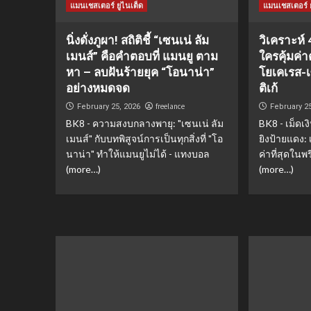
แมนเชสเตอร์ ยูไนเต็ด
แมนเชสเตอร์ ย
นิ่งดั่งภูผา! สถิติชี้ “เซนเน่ ลัม
วิเคราะห์ 
เมนส์” คือคำตอบที่ แมนยู ตาม
ใครคุ้มค่าต
หา – ลบฝันร้ายยุค “โอนาน่า”
โยเคเรส-เ
อย่างหมดจด
ติเก้
freelance
February 25, 2026
February 2
BK8 - ความสงบกลางพายุ: "เซนเน่ ลัม
BK8 - เม็ดเ
เมนส์" กับบทพิสูจน์การเป็นทุกสิ่งที่ "โอ
ยิงป้ายแดง: 
นาน่า" ทำให้แมนยูไม่ได้ - แทงบอล
ค่าที่สุดในพ
(more…)
(more…)