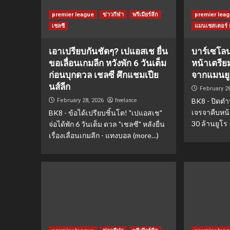
premier league
ข่าวกีฬา
พรีเมียร์ลีก
premier lea
เชลซี
แมนเชสเตอร์ ย
เอาเปรียบกันชัดๆ? เปแอสเช ยื่น
บาร์เซโลน
ขอเลื่อนเกมลีก หวังพัก 6 วันเต็ม
หน้าเตรีย
ก่อนบุกดวล เชลซี ศึกแชมเปีย
จากแมนยู 
นส์ลีก
February 2
freelance
BK8 - ปิดตำ
February 28, 2026
เจรจาคืบหน้
BK8 - ข้อได้เปรียบชิ้นโต! "เปแอสเช"
30 ล้านยูโร
จ่อได้พัก 6 วันเต็ม ดวล "เชลซี" หลังยื่น
เรื่องเลื่อนเกมลีก - แทงบอล (more…)