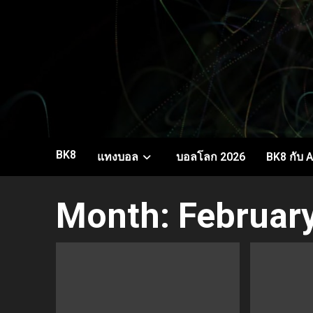
Skip
to
content
BK8
แทงบอล
บอลโลก 2026
BK8 กับ A
Month:
Februar