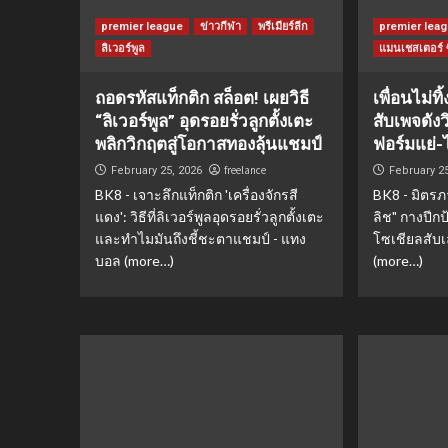
premier league
ข่าวกีฬา
พรีเมียร์ลีก
premier lea
ลิเวอร์พูล
แมนเชสเตอร์ ซิ
ถอดรหัสแท็กติก สล็อต! เผยวิธี
เพื่อนไม่ทิ
“ลิเวอร์พูล” อุดรอยรั่วลูกตั้งเตะ
สับเพจดังว
พลิกวิกฤตสู่โอกาสทองลุ้นแชมป์
ฟอร์มแย่-
freelance
February 25, 2026
February 2
BK8 - เจาะลึกแท็กติก 'เครื่องจักรสี
BK8 - มิตรภ
แดง': วิธีที่ลิเวอร์พูลอุดรอยรั่วลูกตั้งเตะ
ลิช" กางปีกป
และทำไมมันถึงชี้ชะตาแชมป์ - แทง
โซเชียลสับ
บอล (more…)
(more…)