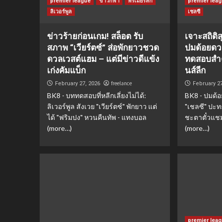
premier league
ข่าวกีฬา
พรีเมียร์ลีก
premier lea
ลิเวอร์พูล
เชลซี
ข่าวร้ายก่อนเกม! สล็อต รับ
เจาะสถิติส
สภาพ “เวียร์ตซ์” ส่อพักยาวชวด
ปมด้อยดวล
ดวลเวสต์แฮม – แต่มีข่าวดีแข้ง
ทดสอบสำค
เก่งคัมแบ็ก
นส์ลีก
freelance
February 27, 2026
February 2
BK8 - บททดสอบที่หลีกเลี่ยงไม่ได้:
BK8 - ปมด้อย
ลิเวอร์พูล สังเวย "เวียร์ตซ์" พักยาว แต่
"เชลซี" ปะทะ
ได้ "ฟริมปง" หวนคืนทัพ - แทงบอล
ชะตาตั๋วแชม
(more…)
(more…)
premier lea