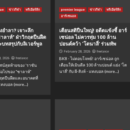
gue
ข่าวกีฬา
พรีเมียร์ลีก
premier league
ข่าวกีฬา
พรีเมียร์ลีก
อาร์เซนอล
งอำลา? เจาะลึก
เตือนสติปืนใหญ่! อดีตแข้งชี้ อาร์
ลาห์” ฝ่าวิกฤตปืนฝืด
เซน่อล ไม่ควรทุ่ม 100 ล้าน
ะบทสรุปกับลิเวอร์พูล
ปอนด์คว้า ‘โตนาลี่’ ร่วมทัพ
freelance
February 28, 2026
freelance
BK8 - ไม่ตอบโจทย์! อาร์เซน่อล ถูก
8, 2026
เตือนให้เมินดีล 100 ล้านปอนด์ แย่ง 'โต
ศน์สุดท้ายของ 'ราชัน
นาลี่' กับ ผี-สิงห์ - แทงบอล (more…)
าวต่อไปของ "ซาลาห์"
กฤตปืนฝืดและอนาคตที่
 แทงบอล (more…)