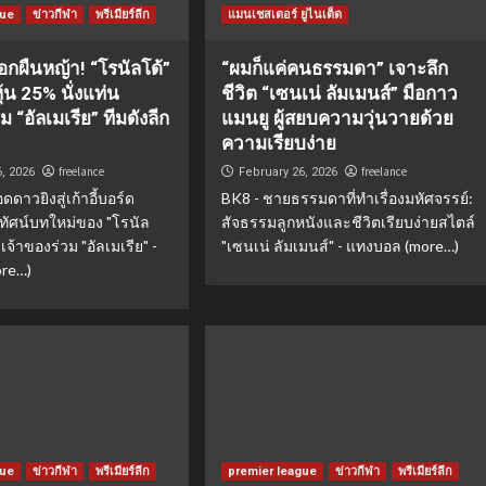
gue
ข่าวกีฬา
พรีเมียร์ลีก
แมนเชสเตอร์ ยูไนเต็ด
อกผืนหญ้า! “โรนัลโด้”
“ผมก็แค่คนธรรมดา” เจาะลึก
หุ้น 25% นั่งแท่น
ชีวิต “เซนเน่ ลัมเมนส์” มือกาว
ม “อัลเมเรีย” ทีมดังลีก
แมนยู ผู้สยบความวุ่นวายด้วย
ความเรียบง่าย
freelance
freelance
6, 2026
February 26, 2026
ดาวยิงสู่เก้าอี้บอร์ด
BK8 - ชายธรรมดาที่ทำเรื่องมหัศจรรย์:
ัยทัศน์บทใหม่ของ "โรนัล
สัจธรรมลูกหนังและชีวิตเรียบง่ายสไตล์
จ้าของร่วม "อัลเมเรีย" -
"เซนเน่ ลัมเมนส์" - แทงบอล (more…)
re…)
gue
ข่าวกีฬา
พรีเมียร์ลีก
premier league
ข่าวกีฬา
พรีเมียร์ลีก