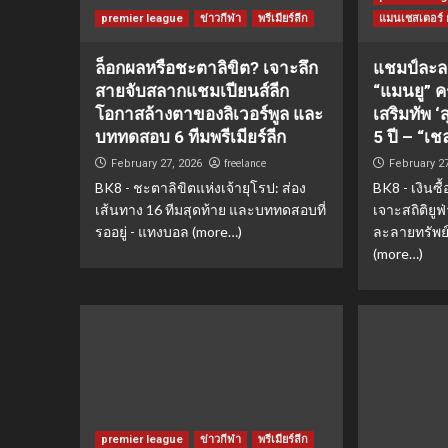
premier league
ข่าวกีฬา
พรีเมียร์ลีก
แมนเชสเตอร์ ย
ล็อกผลหรือชะตาลิขิต? เจาะลึก
แชมป์ละลาย
สายจับสลากแชมเปียนส์ลีก
“แมนยู” คร
โอกาสล้างตาของลิเวอร์พูล และ
เสริมทัพ ‘
บททดสอบ 6 ทีมพรีเมียร์ลีก
5 ปี – “เช
freelance
February 27, 2026
February 2
BK8 - ชะตาลิขิตแห่งเจ้ายุโรป: ส่อง
BK8 - เงินซ
เส้นทาง 16 ทีมสุดท้าย และบททดสอบที่
เจาะสถิติยูฟ
รออยู่ - แทงบอล (more…)
ละลายทรัพย์
(more…)
premier league
ข่าวกีฬา
พรีเมียร์ลีก