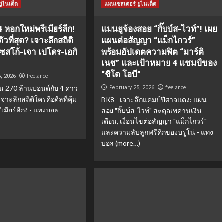
ูไนเต็ด
แมนเชสเตอร์ ยูไนเต็ด
4 หอกใหม่พรีเมียร์ลีก!
แมนยูจ้องสอย “กิ๊บบ์ส-ไวท์”! เผย
ัวที่สุด? เจาะลึกสถิติ
แผนต่อสัญญา “แม็กไกวร์”
ซสโก้-เจา เปโดร-เอกิ
พร้อมอัปเดตความฟิต “มาร์ติ
เนซ” และเป้าหมาย 4 แชมป์ของ
“ชิโด โอบี”
freelance
5, 2026
งิน 270 ล้านปอนด์กับ 4 ดาว
freelance
February 25, 2026
เจาะลึกสถิติใครคือดีลที่คุ้ม
BK8 - เจาะลึกแคมป์ปีศาจแดง: แผน
รีเมียร์ลีก? - แทงบอล
สอย "กิ๊บบ์ส-ไวท์" สะดุดเพดานเงิน
เดือน, เงื่อนไขต่อสัญญา "แม็กไกวร์"
และความลับลูกฟรีคิกของบรูโน่ - แทง
บอล (more…)