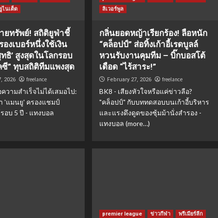
ูไนเต็ด
ลิเวอร์พูล
ทรัพย์! สถิติยูฟ่าชี้
กลิ่นยอดหญ้าเรียกร้อง! ลือหนัก
องเบอร์หนึ่งใช้เงิน
“คล็อปป์” ส่อทิ้งเก้าอี้เรดบูลล์
สุทธิ’ สูงสุดในโลกรอบ
หวนรับงานคุมทีม – บิ๊กบอสโต้
ลซี” ทุบสถิติทีมแพงสุด
เดือด “ไร้สาระ!”
freelance
freelance
7, 2026
February 27, 2026
ื้อความสำเร็จไม่ได้เสมอไป:
BK8 - เสียงหัวใจหรือแค่ข่าวลือ?
่า 'แมนยู' ครองแชมป์
"คล็อปป์" กับบททดสอบบนเก้าอี้บริหาร
รอบ 5 ปี - แทงบอล
และแรงดึงดูดของซุ้มม้านั่งสำรอง -
แทงบอล (more…)
premier league
ข่าวกีฬา
พรีเมียร์ลีก