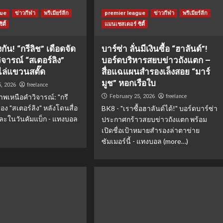
gue
ข่าวกีฬา
พรีเมียร์ลีก
premier league
ข่าวกีฬา
พรีเมียร์ลีก
ตี้
แมนเชสเตอร์ ซิตี้
้งกัน! “กรีลิช” เดือดจัด
บาร์ซ่า ลั่นมีเงินซื้อ “ฮาลันด์”!
ิจารณ์ “สเตอร์ลิง”
บอร์ดบริหารสยบข่าวถังแตก –
ไล่แขวนสตั๊ด
สื่อแฉแผนสำรองเล็งสอย “มาร์
มูช” หอกเรือใบ
freelance
5, 2026
าพเหนือคำวิจารณ์: "กรี
freelance
February 25, 2026
้อง "สเตอร์ลิง" หลังโดนสื่อ
BK8 - "เราซื้อฮาลันด์ได้!" บอร์ดบาร์ซ่า
เละในวันคัมแบ็ก - แทงบอล
ประกาศกร้าวสยบข่าวถังแตก พร้อม
เปิดชื่อเป้าหมายสำรองล่าตาข่าย
ซัมเมอร์นี้ - แทงบอล (more…)