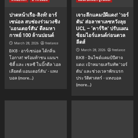
ปาดหน้าเรือ-สิงห์! อาร์
เจาะลึกแคมป์ผีแดง! ‘วอร์
เซน่อล สบช่องร่วมวงชิง
ตัน’ ส่อลาพาเลซหวังลุย
‘แอนเดอร์สัน’ ดีลมหา
UCL – ‘คาร์ริค’ ปรับแผน
กาพย์ 100 ล้านปอนด์
ซ้อมไอร์แลนด์ก่อนดวล
ลีดส์
freelance
March 28, 2026
freelance
BK8 - อาร์เซน่อล ได้กลิ่น
March 28, 2026
โอกาส! พร้อมท้าชน แมนฯ
BK8 - อินไซด์แคมป์ปีศาจ
ซิตี้ และ เชลซี ในบิ๊กดีล 'เอล
แดง: เป้าหมายเสริมทัพ 'วอร์
เลียตต์ แอนเดอร์สัน' - แทง
ตัน' และช่วงเวลาพักเบรก
บอล (more…)
ประวัติศาสตร์ - แทงบอล
(more…)