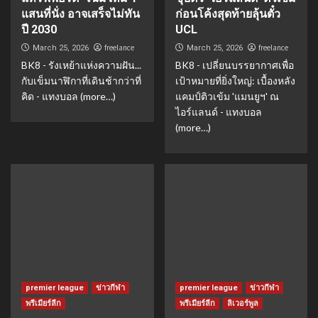
แสนที่นั่ง อาจเสร็จไม่ทัน
ก่อนโค้งสุดท้ายลุ้นตั๋ว
ปี 2030
UCL
freelance
freelance
March 25, 2026
March 25, 2026
BK8 - รังเหย้าแห่งความฝัน...
BK8 - เปลี่ยนบรรยากาศเพื่อ
กับเข็มนาฬิกาที่เดินช้ากว่าที่
เป้าหมายที่ยิ่งใหญ่: เบื้องหลัง
คิด - แทงบอล (more…)
แคมป์ติวเข้ม 'แมนยูฯ' ณ
ไอร์แลนด์ - แทงบอล
(more…)
premier league
ข่าวกีฬา
premier league
ข่าวกีฬา
พรีเมียร์ลีก
พรีเมียร์ลีก
ลิเวอร์พูล