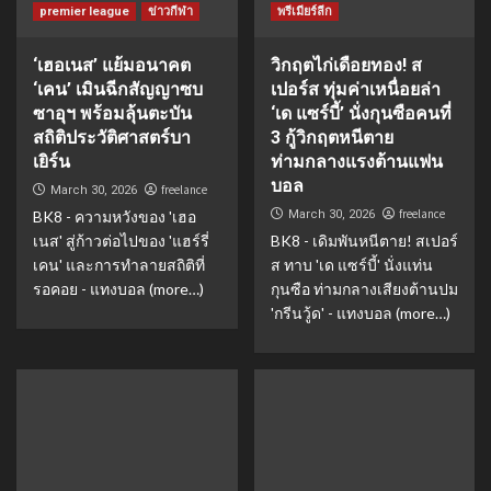
premier league
ข่าวกีฬา
พรีเมียร์ลีก
‘เฮอเนส’ แย้มอนาคต
วิกฤตไก่เดือยทอง! ส
‘เคน’ เมินฉีกสัญญาซบ
เปอร์ส ทุ่มค่าเหนื่อยล่า
ซาอุฯ พร้อมลุ้นตะบัน
‘เด แซร์บี้’ นั่งกุนซือคนที่
สถิติประวัติศาสตร์บา
3 กู้วิกฤตหนีตาย
เยิร์น
ท่ามกลางแรงต้านแฟน
บอล
freelance
March 30, 2026
freelance
BK8 - ความหวังของ 'เฮอ
March 30, 2026
เนส' สู่ก้าวต่อไปของ 'แฮร์รี่
BK8 - เดิมพันหนีตาย! สเปอร์
เคน' และการทำลายสถิติที่
ส ทาบ 'เด แซร์บี้' นั่งแท่น
รอคอย - แทงบอล (more…)
กุนซือ ท่ามกลางเสียงต้านปม
'กรีนวู้ด' - แทงบอล (more…)