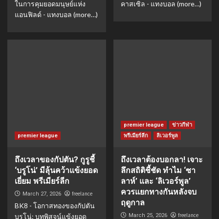
ในการคุมยอดมนุษย์แห่ง
คาสเซิล - แทงบอล (more…)
แอนฟิลด์ - แทงบอล (more…)
premier league
ข่าวกีฬา
premier league
พรีเมียร์ลีก
ลิเวอร์พูล
ถึงเวลาของกัปตัน? กูรูชี้
ถึงเวลาต้องบอกลา! เจาะ
‘บรูโน่’ มีลุ้นคว้าแข้งยอด
ลึกสถิติชี้ชัด ทำไม ‘ซา
เยี่ยม พรีเมียร์ลีก
ลาห์’ และ ‘ลิเวอร์พูล’
ควรแยกทางกันหลังจบ
freelance
March 27, 2026
ฤดูกาล
BK8 - โอกาสทองของกัปตัน
freelance
บรูโน่: บทพิสูจน์แข้งยอด
March 25, 2026