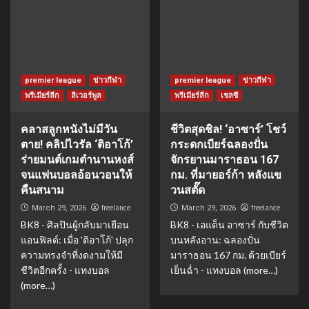
premier league
ข่าวกีฬา
premier league
ข่าวกีฬา
พรีเมียร์ลีก
ลิเวอร์พูล
พรีเมียร์ลีก
เชลซี
คลาสลูกหนังไม่มีวัน
ชีวิตสุดชิล! ‘อาซาร์’ โชว์
ตาย! คลิปไวรัล ‘ติอาโก้’
กระดกเบียร์ฉลองปั่น
ร่ายมนต์เกมตำนานหงส์
จักรยานมาราธอน 167
จนแฟนบอลอ้อนวอนให้
กม. ที่มายอร์ก้า หลังแข
คืนสนาม
วนสตั๊ด
freelance
freelance
March 29, 2026
March 29, 2026
BK8 - ศิลปินผู้กลับมาเยือน
BK8 - เอแด็น อาซาร์ กับชีวิต
แอนฟิลด์: เมื่อ 'ติอาโก้' ปลุก
บนหลังอาน: ฉลองปั่น
ความทรงจำที่งดงามให้มี
มาราธอน 167 กม. ด้วยเบียร์
ชีวิตอีกครั้ง - แทงบอล
เย็นฉ่ำ - แทงบอล (more…)
(more…)