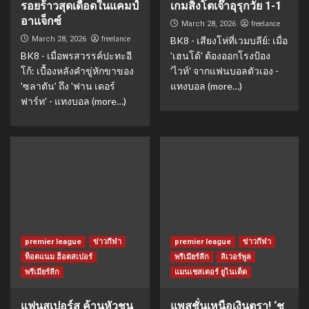
รอยร้าวสุดเดือดในแคมป์
เกมสิงโตเจ๊าอุรุกวัย 1-1
อาแจ็กซ์
freelance
March 28, 2026
freelance
March 28, 2026
BK8 - เสียงโห่ที่เวมบลีย์: เมื่อ
BK8 - เมื่อพรสวรรค์ปะทะอี
'เฮนโด้' ต้องออกโรงป้อง
โก้: เบื้องหลังคำขู่หักขาของ
'ไวท์' จากแฟนบอลตัวเอง -
'ซลาตัน' ถึง 'ฟาน เดอร์
แทงบอล (more…)
ฟาร์ท' - แทงบอล (more…)
premier league
ข่าวกีฬา
premier league
ข่าวกีฬา
ท็อตแนม ฮ็อตสเปอร์
พรีเมียร์ลีก
ลิเวอร์พูล
พรีเมียร์ลีก
แมนเชสเตอร์ ยูไนเต็ด
แฟนสเปอร์ส ค้านหัวชน
แพสชั่นเหนือเงินตรา! ‘ชู