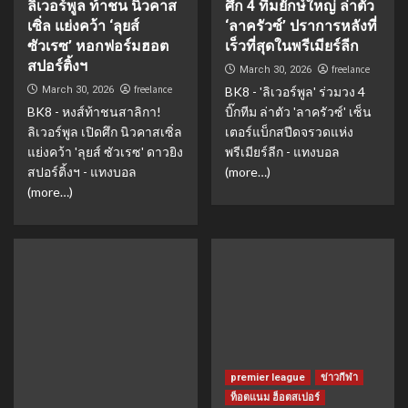
ลิเวอร์พูล ท้าชน นิวคาส
ศึก 4 ทีมยักษ์ใหญ่ ล่าตัว
เซิ่ล แย่งคว้า ‘ลุยส์
‘ลาครัวซ์’ ปราการหลังที่
ซัวเรซ’ หอกฟอร์มฮอต
เร็วที่สุดในพรีเมียร์ลีก
สปอร์ติ้งฯ
freelance
March 30, 2026
freelance
March 30, 2026
BK8 - 'ลิเวอร์พูล' ร่วมวง 4
BK8 - หงส์ท้าชนสาลิกา!
บิ๊กทีม ล่าตัว 'ลาครัวซ์' เซ็น
ลิเวอร์พูล เปิดศึก นิวคาสเซิ่ล
เตอร์แบ็กสปีดจรวดแห่ง
แย่งคว้า 'ลุยส์ ซัวเรซ' ดาวยิง
พรีเมียร์ลีก - แทงบอล
สปอร์ติ้งฯ - แทงบอล
(more…)
(more…)
premier league
ข่าวกีฬา
ท็อตแนม ฮ็อตสเปอร์