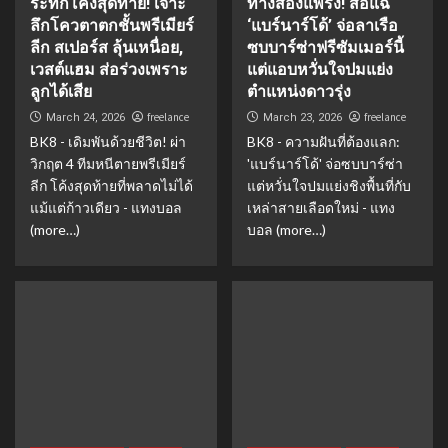
ระทึกโค้งสุดท้าย! เจาะ
ทางสองแพร่ง! สื่อแฉ
ลึกโควตาตกชั้นพรีเมียร์
‘แบร์นาร์โด้’ จ่อลาเรือ
ลีก สเปอร์ส ลุ้นเหนื่อย,
ซบบาร์ซ่าฟรีซัมเมอร์นี้
เวสต์แฮม ส่อร่วงเพราะ
แต่แอบหวั่นใจปมแย่ง
ลูกได้เสีย
ตำแหน่งดาวรุ่ง
freelance
freelance
March 24, 2026
March 23, 2026
BK8 - เดิมพันด้วยชีวิต! ผ่า
BK8 - ความฝันที่ต้องแลก:
วิกฤต 4 ทีมหนีตายพรีเมียร์
'แบร์นาร์โด้' จ่อซบบาร์ซ่า
ลีก โค้งสุดท้ายที่พลาดไม่ได้
แต่หวั่นใจปมแย่งชิงพื้นที่กับ
แม้แต่ก้าวเดียว - แทงบอล
เหล่าสายเลือดใหม่ - แทง
(more…)
บอล (more…)