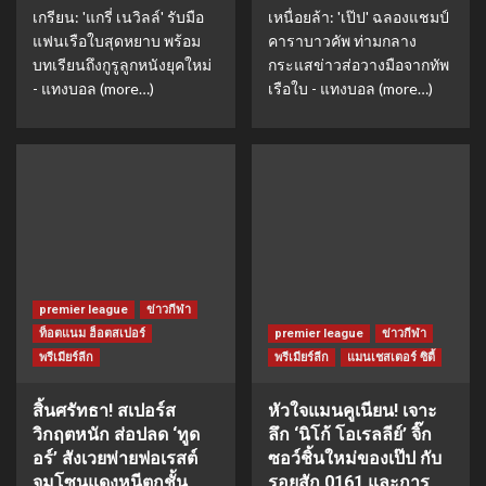
เกรียน: 'แกรี่ เนวิลล์' รับมือ
เหนื่อยล้า: 'เป๊ป' ฉลองแชมป์
แฟนเรือใบสุดหยาบ พร้อม
คาราบาวคัพ ท่ามกลาง
บทเรียนถึงกูรูลูกหนังยุคใหม่
กระแสข่าวส่อวางมือจากทัพ
- แทงบอล (more…)
เรือใบ - แทงบอล (more…)
premier league
ข่าวกีฬา
ท็อตแนม ฮ็อตสเปอร์
premier league
ข่าวกีฬา
พรีเมียร์ลีก
พรีเมียร์ลีก
แมนเชสเตอร์ ซิตี้
สิ้นศรัทธา! สเปอร์ส
หัวใจแมนคูเนียน! เจาะ
วิกฤตหนัก ส่อปลด ‘ทูด
ลึก ‘นิโก้ โอเรลลีย์’ จิ๊ก
อร์’ สังเวยพ่ายฟอเรสต์
ซอว์ชิ้นใหม่ของเป๊ป กับ
จมโซนแดงหนีตกชั้น
รอยสัก 0161 และการ