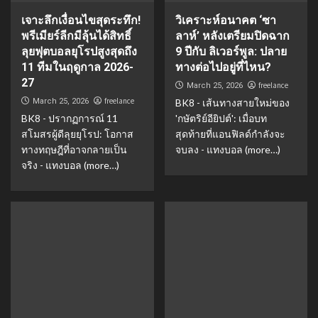
เจาะลึกเงื่อนไขสุดระทึก!
วิเคราะห์อนาคต ‘ซา
พรีเมียร์ลีกมีลุ้นได้สิทธิ์
ลาห์’ หลังเตรียมปิดฉาก
ลุยฟุตบอลยุโรปสูงสุดถึง
9 ปีกับ ลิเวอร์พูล: ปลาย
11 ทีมในฤดูกาล 2026-
ทางต่อไปอยู่ที่ไหน?
27
freelance
March 25, 2026
freelance
March 25, 2026
BK8 - เส้นทางสายใหม่ของ
BK8 - ปรากฏการณ์ 11
'กษัตริย์อียิปต์': เมื่อบท
สโมสรผู้ดีลุยยุโรป: โอกาส
สุดท้ายที่แอนฟิลด์กำลังจะ
ทางทฤษฎีที่อาจกลายเป็น
จบลง - แทงบอล (more…)
จริง - แทงบอล (more…)