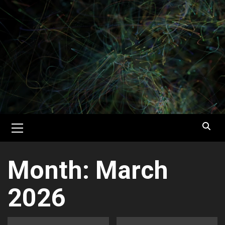
Skip
to
content
Primary
Menu
Month:
March
2026