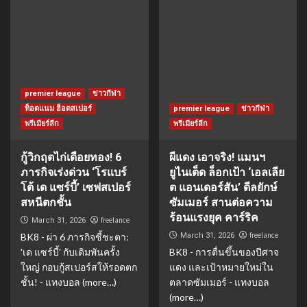
premier league
ข่าวกีฬา
ท็อตแนม ฮ็อตสเปอร์
premier league
ข่าวกีฬา
พรีเมียร์ลีก
พรีเมียร์ลีก
กู้วิกฤตไก่เดือยทอง! 6
ผีแดง เอาจริง! แมนฯ
ภารกิจเร่งด่วน ‘โรแบร์
ยูไนเต็ด ล็อกเป้า ‘เอลเลีย
โต้ เด แซร์บี้’ เซฟสเปอร์
ต แอนเดอร์สัน’ ดีลยักษ์
สหนีตกชั้น
ซัมเมอร์ สานต่อความ
ร้อนแรงยุค คาร์ริค
freelance
March 31, 2026
freelance
BK8 - ผ่า 6 ภารกิจชี้ชะตา:
March 31, 2026
'เด แซร์บี้' กับเดิมพันครั้ง
BK8 - การตื่นขึ้นของปีศาจ
ใหญ่ กอบกู้สเปอร์สให้รอดตก
แดง และเป้าหมายใหม่ใน
ชั้น! - แทงบอล (more…)
ตลาดซัมเมอร์ - แทงบอล
(more…)