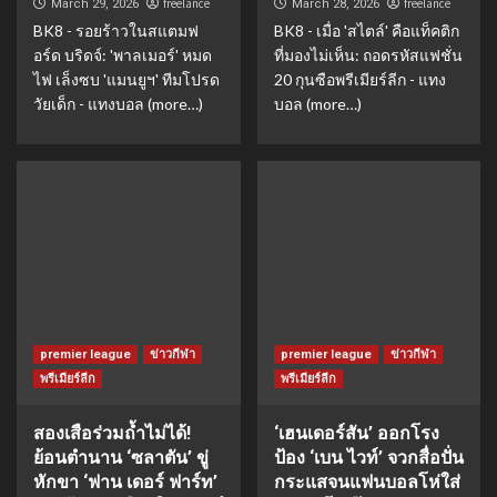
freelance
freelance
March 29, 2026
March 28, 2026
BK8 - รอยร้าวในสแตมฟ
BK8 - เมื่อ 'สไตล์' คือแท็คติก
อร์ด บริดจ์: 'พาลเมอร์' หมด
ที่มองไม่เห็น: ถอดรหัสแฟชั่น
ไฟ เล็งซบ 'แมนยูฯ' ทีมโปรด
20 กุนซือพรีเมียร์ลีก - แทง
วัยเด็ก - แทงบอล (more…)
บอล (more…)
premier league
ข่าวกีฬา
premier league
ข่าวกีฬา
พรีเมียร์ลีก
พรีเมียร์ลีก
สองเสือร่วมถ้ำไม่ได้!
‘เฮนเดอร์สัน’ ออกโรง
ย้อนตำนาน ‘ซลาตัน’ ขู่
ป้อง ‘เบน ไวท์’ จวกสื่อปั่น
หักขา ‘ฟาน เดอร์ ฟาร์ท’
กระแสจนแฟนบอลโห่ใส่