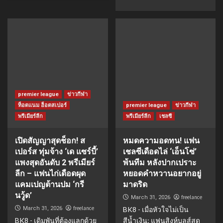
premier league
ข่าวกีฬา
ท็อตแนม ฮ็อตสเปอร์
premier league
ข่าวกีฬา
พรีเมียร์ลีก
พรีเมียร์ลีก
เชลซี
เปิดสัญญาสุดช็อก! ส
หมดความอดทน! แฟน
เปอร์ส ทุ่มจ้าง ‘เด แซร์บี้’
เชลซีเดือดไล่ ‘เอ็นโซ่’
แพงสุดอันดับ 2 พรีเมียร์
พ้นทีม หลังปากเปราะ
ลีก – แฟนไก่เดือดผุด
หยอดคำหวานอยากอยู่
แคมเปญต้านปม ‘กรี
มาดริด
นวู้ด’
freelance
March 31, 2026
freelance
March 31, 2026
BK8 - เมื่อหัวใจไม่เป็น
BK8 - เดิมพันที่ต้องแลกด้วย
สีน้ำเงิน: แฟนสิงห์บลูส์สุด