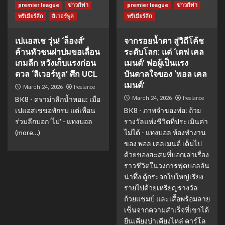
premier league
ข่าวกีฬา
premier league
ข่าวกีฬา
พรีเมียร์ลีก
ลิเวอร์พูล
พรีเมียร์ลีก
เปแอสเช วุ่น! ‘ล็องส์’
จากรอยน้ำตา สู่วิถีโค้ช
ค้านหัวชนฝาปมขอเลื่อน
ระดับโลก: แด่ ‘เดฟ เคล
เกมลีก หวังเก็บแรงก่อน
เมนต์’ พ่อผู้เป็นแรง
ดวล ‘ลิเวอร์พูล’ ศึก UCL
บันดาลใจของ ‘พอล เคล
เมนต์’
freelance
March 24, 2026
freelance
BK8 - ดราม่าลีกน้ำหอม: เมื่อ
March 24, 2026
เปแอสเชขอพักรบ แต่เพื่อน
BK8 - ภาพจำของพ่อ: ถ้วย
ร่วมลีกบอก 'ไม่' - แทงบอล
รางวัลแห่งชีวิตที่ประเมินค่า
(more…)
ไม่ได้ - แทงบอล ห้องทำงาน
ของ พอล เคลเมนต์ เต็มไป
ด้วยของสะสมที่บอกเล่าเรื่อง
ราวชีวิตในวงการฟุตบอลอัน
น่าทึ่ง ตู้กระจกใบใหญ่เรียง
รายไปด้วยเหรียญรางวัล
ถ้วยแชมป์ และเสื้อพร้อมลาย
เซ็นจากความสำเร็จที่เขาได้
ยืนเคียงบ่าเคียงไหล่ คาร์โล