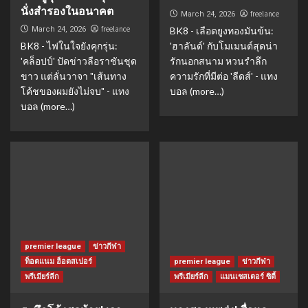
นั่งสำรองในอนาคต
freelance
March 24, 2026
freelance
March 24, 2026
BK8 - เลือดยูงทองมันข้น:
BK8 - ไฟในใจยังคุกรุ่น:
'ฮาลันด์' กับโมเมนต์สุดน่า
'คล็อปป์' ปัดข่าวลือราชันชุด
รักนอกสนาม หวนรำลึก
ขาว แต่ลั่นวาจา "เส้นทาง
ความรักที่มีต่อ 'ลีดส์' - แทง
โค้ชของผมยังไม่จบ" - แทง
บอล (more…)
บอล (more…)
premier league
ข่าวกีฬา
ท็อตแนม ฮ็อตสเปอร์
premier league
ข่าวกีฬา
พรีเมียร์ลีก
พรีเมียร์ลีก
แมนเชสเตอร์ ซิตี้