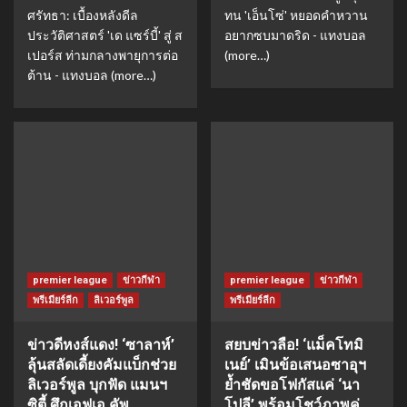
ศรัทธา: เบื้องหลังดีล
ทน 'เอ็นโซ่' หยอดคำหวาน
ประวัติศาสตร์ 'เด แซร์บี้' สู่ ส
อยากซบมาดริด - แทงบอล
เปอร์ส ท่ามกลางพายุการต่อ
(more…)
ต้าน - แทงบอล (more…)
premier league
ข่าวกีฬา
premier league
ข่าวกีฬา
พรีเมียร์ลีก
ลิเวอร์พูล
พรีเมียร์ลีก
ข่าวดีหงส์แดง! ‘ซาลาห์’
สยบข่าวลือ! ‘แม็คโทมิ
ลุ้นสลัดเดี้ยงคัมแบ็กช่วย
เนย์’ เมินข้อเสนอซาอุฯ
ลิเวอร์พูล บุกฟัด แมนฯ
ย้ำชัดขอโฟกัสแค่ ‘นา
ซิตี้ ศึกเอฟเอ คัพ
โปลี’ พร้อมโชว์ภาพคู่