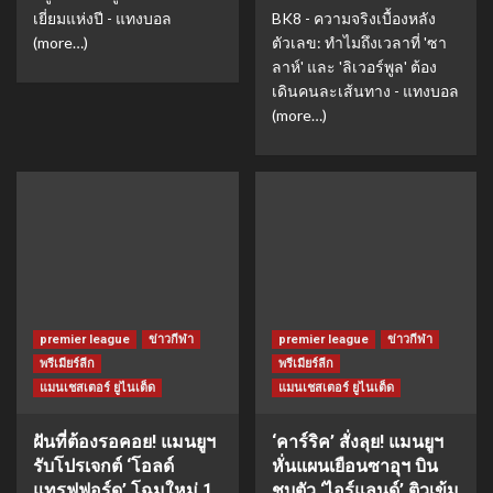
เยี่ยมแห่งปี - แทงบอล
BK8 - ความจริงเบื้องหลัง
(more…)
ตัวเลข: ทำไมถึงเวลาที่ 'ซา
ลาห์' และ 'ลิเวอร์พูล' ต้อง
เดินคนละเส้นทาง - แทงบอล
(more…)
premier league
ข่าวกีฬา
premier league
ข่าวกีฬา
พรีเมียร์ลีก
พรีเมียร์ลีก
แมนเชสเตอร์ ยูไนเต็ด
แมนเชสเตอร์ ยูไนเต็ด
ฝันที่ต้องรอคอย! แมนยูฯ
‘คาร์ริค’ สั่งลุย! แมนยูฯ
รับโปรเจกต์ ‘โอลด์
หั่นแผนเยือนซาอุฯ บิน
แทรฟฟอร์ด’ โฉมใหม่ 1
ชุบตัว ‘ไอร์แลนด์’ ติวเข้ม