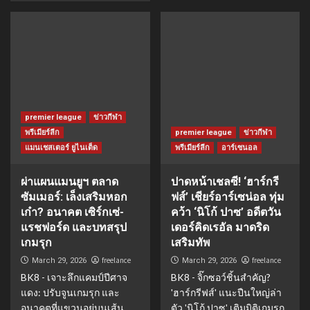
premier league
ข่าวกีฬา
พรีเมียร์ลีก
premier league
ข่าวกีฬา
แมนเชสเตอร์ ยูไนเต็ด
พรีเมียร์ลีก
อาร์เซนอล
ผ่าแผนแมนยูฯ ตลาด
ปาดหน้าเชลซี! ‘ฮาร์กรี
ซัมเมอร์: เล็งเสริมหอก
ฟส์’ เชียร์อาร์เซน่อล ทุ่ม
เก๋า? อนาคต เซิร์กเซ่-
คว้า ‘นิโก้ ปาซ’ อดีตวัน
แรชฟอร์ด และบทสรุป
เดอร์คิดเรอัล มาดริด
เกมรุก
เสริมทัพ
freelance
freelance
March 29, 2026
March 29, 2026
BK8 - เจาะลึกแคมป์ปีศาจ
BK8 - จิ๊กซอว์ชิ้นสำคัญ?
แดง: ปรับจูนเกมรุก และ
'ฮาร์กรีฟส์' แนะปืนใหญ่ล่า
อนาคตที่แขวนอยู่บนเส้น
ตัว 'นิโก้ ปาซ' เติมมิติเกมรุก