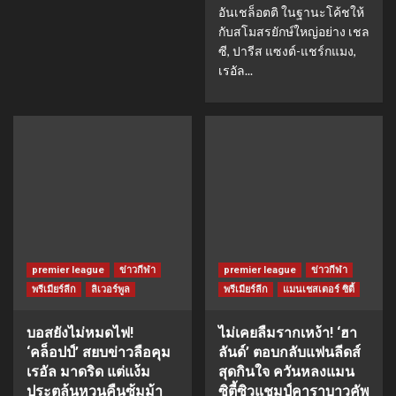
อันเชล็อตติ ในฐานะโค้ชให้
กับสโมสรยักษ์ใหญ่อย่าง เชล
ซี, ปารีส แซงต์-แชร์กแมง,
เรอัล...
premier league
ข่าวกีฬา
premier league
ข่าวกีฬา
พรีเมียร์ลีก
ลิเวอร์พูล
พรีเมียร์ลีก
แมนเชสเตอร์ ซิตี้
บอสยังไม่หมดไฟ!
ไม่เคยลืมรากเหง้า! ‘ฮา
‘คล็อปป์’ สยบข่าวลือคุม
ลันด์’ ตอบกลับแฟนลีดส์
เรอัล มาดริด แต่แง้ม
สุดกินใจ ควันหลงแมน
ประตูลุ้นหวนคืนซุ้มม้า
ซิตี้ซิวแชมป์คาราบาวคัพ