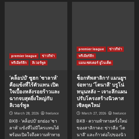
premier league
ข่าวกีฬา
premier league
ข่าวกีฬา
พรีเมียร์ลีก
พรีเมียร์ลีก
ลิเวอร์พูล
แมนเชสเตอร์ ยูไนเต็ด
‘คล็อปป์’ ซูฮก ‘ซาลาห์’
ช็อกทัพสาลิกา! แมนยูฯ
คือแข้งที่ไร้ตัวแทน เปิด
จ่อทาบ ‘โตนาลี’ บรูโน่
ใจเบื้องหลังรอยร้าวและ
หนุนหลัง – เจาะลึกแผน
ฉากจบสุดยิ่งใหญ่กับ
ปรับโครงสร้างนิวคาส
ลิเวอร์พูล
เซิลยุคใหม่
freelance
freelance
March 28, 2026
March 27, 2026
BK8 - 'คล็อปป์' ยกย่อง 'ซา
BK8 - ความท้าทายครั้งใหม่
ลาห์' แข้งที่ไม่มีใครแทนได้
ของสาลิกาดง: ข่าวลือ 'โต
พร้อมเปิดใจถึงความท้าทาย
นาลี' และก้าวต่อไปของนิว