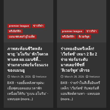
premier league
ข่าวกีฬา
พรีเมียร์ลีก
premier league
ข่าวกีฬา
แมนเชสเตอร์ ยูไนเต็ด
พรีเมียร์ลีก
ลิเวอร์พูล
ภาพสะท้อนชีวิตหลัง
ร่างทองอินทรีเหล็ก!
พายุ: ‘อโมริม’ พักใจดวล
‘เวียร์ตซ์’ เหมา 2 ยิง 2
พาเดล ผอ.แมนซิตี้…
จ่าย ฟอร์มระดับ
ท่ามกลางฟอร์มร้อนแรง
มาสเตอร์พีซที่
ของแมนยู
‘ลิเวอร์พูล’ เฝ้ารอ
freelance
freelance
March 28, 2026
March 28, 2026
BK8 - รอยยิ้มหลังพายุฝน:
BK8 - ร่ายรำในสีเสื้ออินทรี
เมื่อฟุตบอลมอบเวลาพัก
เหล็ก: 'เวียร์ตซ์' กับฟอร์มที่
เหนื่อยให้กับ 'รูเบน อโมริม' -
แอนฟิลด์ตามหา - แทงบอล
แทงบอล (more…)
(more…)