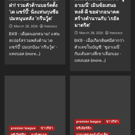
ฝา! รวมตัวต้านบอร์ดตั้ง
อาเมนี่’ เมินข้อเสนอ
‘เด แซร์บี้’ นั่งแท่นกุนซือ
หงส์-ผี ขอฝากอนาคต
ปมหนุนหลัง ‘กรีนวู้ด’
สร้างตำนานกับ ‘เรอัล
มาดริด’
freelance
March 28, 2026
freelance
BK8 - เดือดนอกสนาม! แฟน
March 28, 2026
สเปอร์สรวมพลังต้าน 'เด
BK8 - เมื่อเกียรติยศมีค่ากว่า
แซร์บี้' ปมปกป้อง 'กรีนวู้ด' -
ตัวเลขในบัญชี: 'ชูอาเมนี่'
แทงบอล (more…)
กับเส้นทางที่เขาเลือกเอง -
แทงบอล (more…)
premier league
ข่าวกีฬา
premier league
ข่าวกีฬา
พรีเมียร์ลีก
พรีเมียร์ลีก
อาร์เซนอล
แมนเชสเตอร์ ยูไนเต็ด