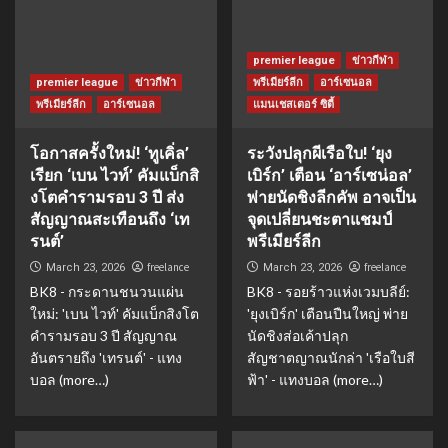
premier league
ข่าวกีฬา
premier league
ข่าวกีฬา
พรีเมียร์ลีก
อาร์เซนอล
พรีเมียร์ลีก
อาร์เซนอล
แมนเชสเตอร์ ซิตี้
โอกาสครั้งใหม่! ‘ทูเคิ่ล’
ระวังปลุกผีเรือใบ! ‘ยุง
เรียก ‘เบน ไวท์’ คัมแบ็กสิ
เบิร์ก’ เตือน ‘อาร์เซน่อล’
งโตคำรามรอบ 3 ปี ส่ง
พ่ายนัดชิงลีกคัพ อาจเป็น
สัญญาณสะเทือนถึง ‘เท
จุดเปลี่ยนชะตาแชมป์
รนต์’
พรีเมียร์ลีก
freelance
freelance
March 23, 2026
March 23, 2026
BK8 - กระดานชนวนแผ่น
BK8 - รอยร้าวแห่งเวมบลีย์:
ใหม่: 'เบน ไวท์' คัมแบ็กสิงโต
'ยุงเบิร์ก' เตือนปืนใหญ่ พ่าย
คำรามรอบ 3 ปี สัญญาณ
นัดชิงส่อเค้าปลุก
อันตรายถึง 'เทรนต์' - แทง
สัญชาตญาณนักล่า 'เรือใบสี
บอล (more…)
ฟ้า' - แทงบอล (more…)