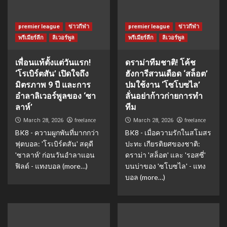
premier league
ข่าวกีฬา
premier league
ข่าวกีฬา
พรีเมียร์ลีก
ลิเวอร์พูล
พรีเมียร์ลีก
ลิเวอร์พูล
เพื่อนแท้ตั้งแต่วันแรก!
ดราม่าทีมชาติ! โค้ช
‘โรเบิร์ตสัน’ เปิดใจถึง
ฮังการีสวนเดือด ‘สล็อต’
มิตรภาพ 9 ปี และการ
ปมใช้งาน ‘โซโบซไล’
อำลาลิเวอร์พูลของ ‘ซา
ลั่นอย่าก้าวก่ายการทำ
ลาห์’
ทีม
freelance
freelance
March 28, 2026
March 28, 2026
BK8 - ความผูกพันที่มากกว่า
BK8 - เมื่อความรักในสโมสร
ฟุตบอล: 'โรเบิร์ตสัน' สดุดี
ปะทะ เกียรติยศของชาติ:
'ซาลาห์' ก่อนวันอำลาแอน
ดราม่า 'สล็อต' และ 'รอสซี่'
ฟิลด์ - แทงบอล (more…)
บนบ่าของ 'ซโบซไล' - แทง
บอล (more…)