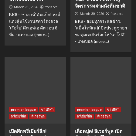
จิตรกรรมฝาผนังทีมชาติ
freelance
March 31, 2026
freelance
BK8 - 'ซาลาห์' คัมแบ็ก! หงส์
March 30, 2026
แดงลุ้นใช้งานสตาร์ดังดวล
BK8 - สยบทุกกระแสข่าว:
'เรือใบ' ศึกเอฟเอ คัพ รอบ 8
'แม็คโทมิเนย์' ปิดประตูซาอุฯ
ทีม - แทงบอล (more…)
ขอทุ่มเทเกินร้อยให้ 'นาโปลี'
- แทงบอล (more…)
premier league
ข่าวกีฬา
premier league
ข่าวกีฬา
พรีเมียร์ลีก
ลิเวอร์พูล
พรีเมียร์ลีก
ลิเวอร์พูล
เปิดศึกพรีเมียร์ลีก!
เดือดปุด! ลิเวอร์พูล เปิด