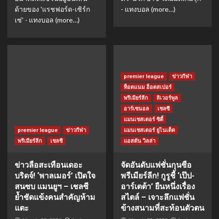
ด้ายของ 'แรชฟอร์ด-เซิร์ก
- แทงบอล (more…)
เซ่' - แทงบอล (more…)
premier league
ข่าวกีฬา
ท็อตแนม ฮ็อตสเปอร์
พรีเมียร์ลีก
ลิเวอร์พูล
อาร์เซนอล
เชลซี
แมนเชสเตอร์ ซิตี้
premier league
ข่าวกีฬา
แมนเชสเตอร์ ยูไนเต็ด
พรีเมียร์ลีก
เชลซี
แอสตัน วิลล่า
ข่าวลือสะเทือนเดอะ
จัดอันดับแฟชั่นกุนซือ
บริดจ์! ‘พาลเมอร์’ เปิดใจ
พรีเมียร์ลีก! กูรูชี้ ‘เป๊ป-
สนซบ แมนยูฯ – เชลซี
อาร์เตต้า’ ยืนหนึ่งเรื่อง
ย้ำชัดแข้งคนสำคัญห้าม
สไตล์ – เจาะลึกแฟชั่น
แตะ
ข้างสนามที่สะท้อนตัวตน