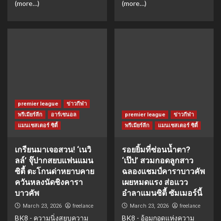
(more…)
(more…)
premier league
ข่าวกีฬา
พรีเมียร์ลีก
อาร์เซนอล
premier league
ข่าวกีฬา
แมนเชสเตอร์ ซิตี้
พรีเมียร์ลีก
แมนเชสเตอร์ ซิตี้
เกรียนมาเจอสวน! ‘เนวิ
รอยยิ้มที่ซ่อนน้ำตา?
ลล์’ จุ๊ปากสยบแฟนแมน
‘เป๊ป’ สวมกอดลูกสาว
ซิตี้ ตะโกนด่าหยาบคาย
ฉลองแชมป์คาราบาวคัพ
ควันหลงนัดชิงคารา
เผยหมดแรง ส่อแวว
บาวคัพ
อำลาแมนซิตี้ ซัมเมอร์นี้
freelance
freelance
March 23, 2026
March 23, 2026
BK8 - ความนิ่งสยบความ
BK8 - อ้อมกอดแห่งความ