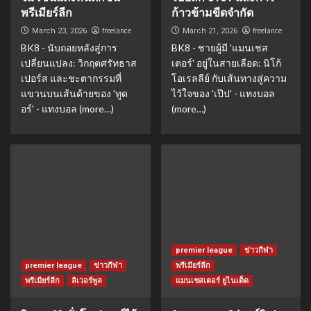
พรีเมียร์ลีก
ก้าวข้ามขีดจำกัด
freelance
freelance
March 23, 2026
March 21, 2026
BK8 - นับถอยหลังสู่การ
BK8 - ชายผู้มี 'แมนเชส
เปลี่ยนแปลง: วิกฤตศรัทธาส
เตอร์' อยู่ในสายเลือด: นิโก้
เปอร์ส และชะตากรรมที่
โอเรลลีย์ กับเส้นทางสู่ความ
แขวนบนเส้นด้ายของ 'ทูด
ไว้ใจของ 'เป๊ป' - แทงบอล
อร์' - แทงบอล (more…)
(more…)
premier league
ข่าวกีฬา
premier league
ข่าวกีฬา
พรีเมียร์ลีก
พรีเมียร์ลีก
ลิเวอร์พูล
แมนเชสเตอร์ ยูไนเต็ด