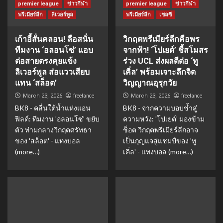
premier league
ข่าวกีฬา
premier league
ข่าวกีฬา
พรีเมียร์ลีก
ลิเวอร์พูล
พรีเมียร์ลีก
เชลซี
เก้าอี้สั่นคลอน! ลือสนั่น
วิกฤตพรีเมียร์ลีกคือพร
ทีมงาน ‘อลอนโซ่’ แอบ
จากฟ้า! ‘โปเยต์’ ชี้สโมสร
ต่อสายตรงคุยแข้ง
ร่วง UCL ส่งผลดีต่อ ‘ทู
ลิเวอร์พูล ส่อแววเสียบ
เคิ่ล’ พร้อมเจาะลึกจิต
แทน ‘สล็อต’
วิญญาณอุรุกวัย
freelance
freelance
March 23, 2026
March 23, 2026
BK8 - คลื่นใต้น้ำแห่งแอน
BK8 - จากความบอบช้ำสู่
ฟิลด์: ทีมงาน 'อลอนโซ่' ขยับ
ความหวัง: 'โปเยต์' มองข้าม
ตัว ท่ามกลางวิกฤตศรัทธา
ช็อต วิกฤตพรีเมียร์ลีกอาจ
ของ 'สล็อต' - แทงบอล
เป็นกุญแจสู่แชมป์ของ 'ทู
(more…)
เคิ่ล' - แทงบอล (more…)