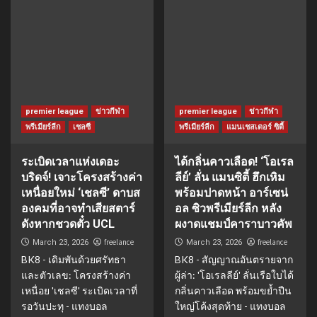
premier league
ข่าวกีฬา
premier league
ข่าวกีฬา
พรีเมียร์ลีก
เชลซี
พรีเมียร์ลีก
แมนเชสเตอร์ ซิตี้
ระเบิดเวลาแห่งเดอะ
ได้กลิ่นคาวเลือด! ‘โอเรล
บริดจ์! เจาะโครงสร้างค่า
ลีย์’ ลั่น แมนซิตี้ ฮึกเหิม
เหนื่อยใหม่ ‘เชลซี’ ดาบส
พร้อมปาดหน้า อาร์เซน่
องคมที่อาจทำเสียสตาร์
อล ซิวพรีเมียร์ลีก หลัง
ดังหากชวดตั๋ว UCL
ผงาดแชมป์คาราบาวคัพ
freelance
freelance
March 23, 2026
March 23, 2026
BK8 - เดิมพันด้วยศรัทธา
BK8 - สัญญาณอันตรายจาก
และตัวเลข: โครงสร้างค่า
ผู้ล่า: 'โอเรลลีย์' ลั่นเรือใบได้
เหนื่อย 'เชลซี' ระเบิดเวลาที่
กลิ่นคาวเลือด พร้อมขย้ำปืน
รอวันปะทุ - แทงบอล
ใหญ่โค้งสุดท้าย - แทงบอล