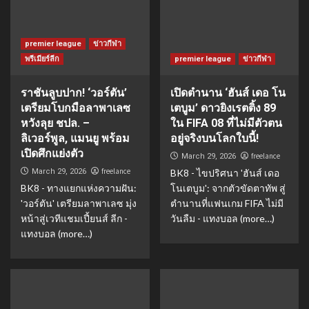
premier league
ข่าวกีฬา
พรีเมียร์ลีก
premier league
ข่าวกีฬา
ราชันลูบปาก! ‘วอร์ตัน’
เปิดตำนาน ‘ฮันส์ เดอ โน
เตรียมโบกมือลาพาเลซ
เตบูม’ ดาวยิงเรตติ้ง 89
หวังลุย ชปล. –
ใน FIFA 08 ที่ไม่มีตัวตน
ลิเวอร์พูล, แมนยู พร้อม
อยู่จริงบนโลกใบนี้!
เปิดศึกแย่งตัว
freelance
March 29, 2026
freelance
March 29, 2026
BK8 - ไขปริศนา 'ฮันส์ เดอ
BK8 - ทางแยกแห่งความฝัน:
โนเตบูม': จากตัวขัดตาทัพ สู่
'วอร์ตัน' เตรียมลาพาเลซ มุ่ง
ตำนานที่แฟนเกม FIFA ไม่มี
หน้าสู่เวทีแชมเปี้ยนส์ ลีก -
วันลืม - แทงบอล (more…)
แทงบอล (more…)