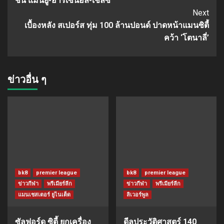
ชน แมนยู-อาร์เซน่อล-เชลซี
Next
เบื้องหลัง สเปอร์ส ทุ่ม 100 ล้านปอนด์ ปาดหน้าแมนซิตี้
คว้า ‘โตนาลี่’
ข่าวอื่น ๆ
bk8
premier league
bk8
premier league
ข่าวกีฬา
พรีเมียร์ลีก
ข่าวกีฬา
พรีเมียร์ลีก
แมนเชสเตอร์ ยูไนเต็ด
ลิเวอร์พูล
ซัลฟอร์ด ซิตี้ ยกเครื่อง
ดีลประวัติศาสตร์ 140