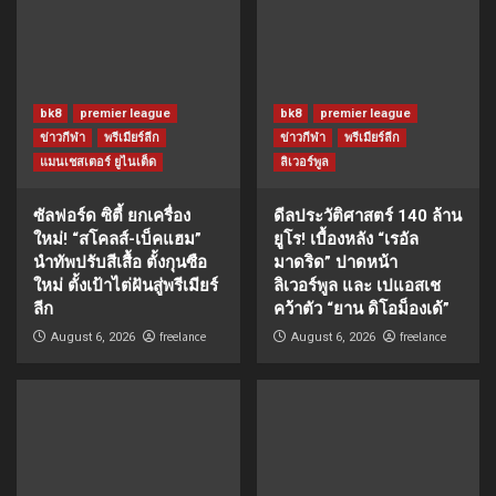
bk8
premier league
bk8
premier league
ข่าวกีฬา
พรีเมียร์ลีก
ข่าวกีฬา
พรีเมียร์ลีก
แมนเชสเตอร์ ยูไนเต็ด
ลิเวอร์พูล
ซัลฟอร์ด ซิตี้ ยกเครื่อง
ดีลประวัติศาสตร์ 140 ล้าน
ใหม่! “สโคลส์-เบ็คแฮม”
ยูโร! เบื้องหลัง “เรอัล
นำทัพปรับสีเสื้อ ตั้งกุนซือ
มาดริด” ปาดหน้า
ใหม่ ตั้งเป้าไต่ฝันสู่พรีเมียร์
ลิเวอร์พูล และ เปแอสเช
ลีก
คว้าตัว “ยาน ดิโอม็องเด้”
freelance
freelance
August 6, 2026
August 6, 2026