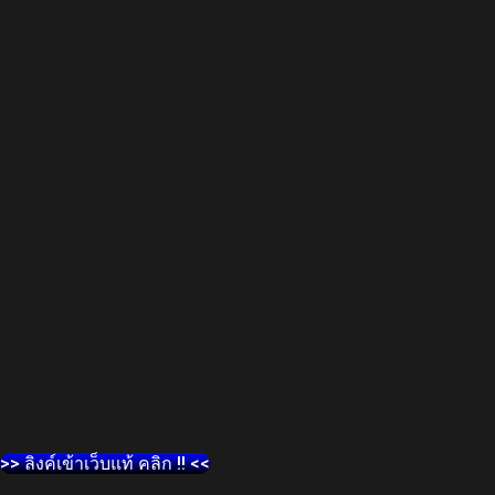
>> ลิงค์เข้าเว็บแท้ คลิก !! <<