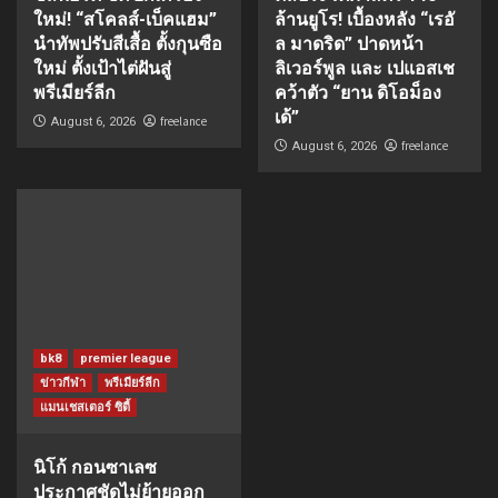
ใหม่! “สโคลส์-เบ็คแฮม”
ล้านยูโร! เบื้องหลัง “เรอั
นำทัพปรับสีเสื้อ ตั้งกุนซือ
ล มาดริด” ปาดหน้า
ใหม่ ตั้งเป้าไต่ฝันสู่
ลิเวอร์พูล และ เปแอสเช
พรีเมียร์ลีก
คว้าตัว “ยาน ดิโอม็อง
เด้”
freelance
August 6, 2026
freelance
August 6, 2026
bk8
premier league
ข่าวกีฬา
พรีเมียร์ลีก
แมนเชสเตอร์ ซิตี้
นิโก้ กอนซาเลซ
ประกาศชัดไม่ย้ายออก