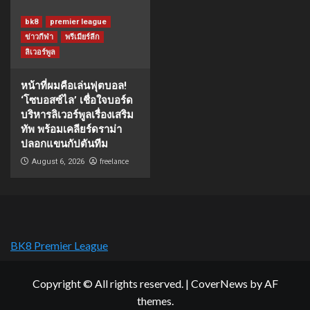
bk8
premier league
ข่าวกีฬา
พรีเมียร์ลีก
ลิเวอร์พูล
หน้าที่ผมคือเล่นฟุตบอล!
‘โซบอสซ์ไล’ เชื่อใจบอร์ด
บริหารลิเวอร์พูลเรื่องเสริม
ทัพ พร้อมเคลียร์ดราม่า
ปลอกแขนกัปตันทีม
freelance
August 6, 2026
BK8 Premier League
Copyright © All rights reserved.
|
CoverNews
by AF
themes.