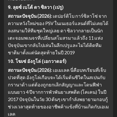
9. ลุยซ์ เบโต้ ดา ซิลวา (เปรู)
สถานะปัจจุบัน (2026):
เดปอร์ติโบ การ์ซิลาโซ่ จาก
ความหวังใหม่ของ PSV ในเนเธอร์แลนด์ที่ไม่เคยได้
ลงสนามให้ทีมชุดใหญ่เลย ดา ซิลวากลายเป็นนัก
เตะจอมพเนจรที่เปลี่ยนสโมสรมาแล้วถึง 11 แห่ง
ปัจจุบันเขากลับไปเล่นในลีกเปรูและไม่ได้ติดทีม
ชาติมาตั้งแต่นัดสุดท้ายในปี 2019
10. โฆเซ่ อังกูโล่ (เอกวาดอร์)
สถานะปัจจุบัน (2026):
เอเมเลค นี่คือบทเรียนที่เจ็บ
ปวดที่สุด อังกูโล่เกือบจะได้เริ่มต้นชีวิตในสเปนกับ
กรานาด้า แต่ต้องถูกยกเลิกสัญญาและโดนฟีฟ่า
แบนยาว 4 ปีจากการพัวพันยาเสพติด (โคเคน) ในปี
2017 ปัจจุบันในวัย 30 ต้นๆ เขากำลังพยายามกอบกู้
ช่วงเวลาสุดท้ายของอาชีพค้าแข้งที่บ้านเกิดกับเอเม
เลค