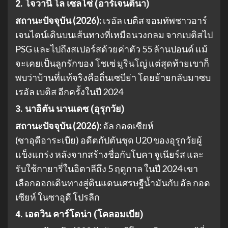
2. โจวานี่ โล เซลโซ่ (อาร์เจนตินา)
สถานะปัจจุบัน (2026):
เรอัล เบติส จอมทัพชาวอาร์
เจนไตน์เดินบนเส้นทางที่เหมือนวงกลม จากเบติสไป
PSG และไปถึงสเปอร์สด้วยค่าตัว 55 ล้านปอนด์ แม้
จะเคยเป็นลูกรักของ โชเซ่ มูรินโญ่ แต่สุดท้ายเขาก็
พบว่าบ้านที่แท้จริงคือถิ่นเซบีย่า โดยย้ายกลับมาซบ
เรอัล เบติส อีกครั้งในปี 2024
3. นาอิตัน นานเดซ (อุรุกวัย)
สถานะปัจจุบัน (2026):
อัล กอดเซียห์
(ซาอุดีอาระเบีย) อดีตกัปตันชุด U20 ของอุรุกวัยผู้
แข็งแกร่ง หลังจากสร้างชื่อกับโบคา จูเนียร์ส และ
รับใช้กายารี่ในอิตาลีถึง 5 ฤดูกาล ในปี 2024 เขา
เลือกออกเดินทางสู่ดินแดนเศรษฐีน้ำมันกับ อัล กอด
เซียห์ ในซาอุดี โปรลีก
4. เอดวิน คาร์โดน่า (โคลอมเบีย)