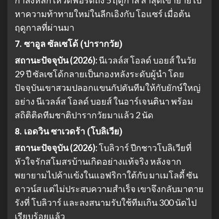
หาความท้าทายใหม่ในลีกเอิงกับ โอแซร์ เมื่อต้น
ฤดูกาลที่ผ่านมา
7. ซาอูล ซัลเซโด้ (ปารากวัย)
สถานะปัจจุบัน (2026):
นีเวลล์ส โอลด์ บอยส์ ในวัย
29 ปี ซัลเซโด้กลายเป็นกองหลังระดับผู้นำ โดย
ปัจจุบันเขาสวมปลอกแขนกัปตันทีมให้กับยักษ์ใหญ่
อย่าง นีเวลล์ส โอลด์ บอยส์ ในอาร์เจนตินา พร้อม
สถิติติดทีมชาติปารากวัยมาแล้ว 2 นัด
8. เอดวิน ซาเวดร้า (โบลิเวีย)
สถานะปัจจุบัน (2026):
โบลิวาร์ ปีกชาวโบลิเวียที่
หัวใจรักสโมสรบ้านเกิดอย่างแท้จริง หลังจาก
พยายามไปค้าแข้งในแอฟริกาใต้กับ มาเมโลดี้ ซัน
ดาวน์ส แต่ไม่ประสบความสำเร็จ เขาจึงกลับมาตาย
รังที่ โบลิวาร์ และลงสนามรับใช้ทีมเกิน 300 นัดไป
เรียบร้อยแล้ว