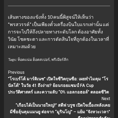
เส้นทางของแข้งทั้ง 10 คนนี้พิสูจน์ให้เห็นว่า
“พรสวรรค์” เป็นเพียงตั๋วเครื่องบินใบแรกเท่านั้น แต่
การจะไปให้ถึงปลายทางระดับโลก ต้องอาศัยทั้ง
วินัย โชคชะตา และการตัดสินใจที่ถูกต้องในเวลาที่
เหมาะสมด้วย
Tags:
ท็อตแน่ม ฮ็อตสเปอร์
,
พรีเมียร์ลีก
Continue
Previous
“โรเบร์โต้ มาร์ติเนซ” เปิดใจชีวิตกุนซือ: เผยทำไมคุม “โร
Reading
นัลโด้” ในวัย 41 ถึงง่าย? ย้อนรอยแชมป์ FA Cup
ประวัติศาสตร์ และความลับ “0% แอลกอฮอล์” ตลอดชีวิต
Next
“เกือบได้เป็นนายใหญ่!” สตีฟ บรูซ เปิดใจเบื้องหลังเคย
มีชื่อลุ้นคุมแมนยู ต่อจาก “มูรินโญ่” – แย้ม “จังหวะเวลา”