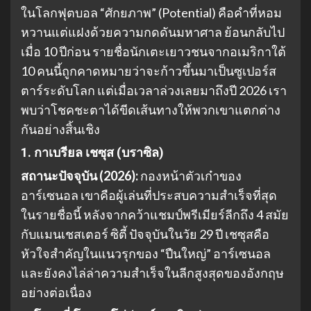
ในโลกฟุตบอล “ศักยภาพ” (Potential) คือคำที่หอม
หวานแต่แฝงด้วยความกดดันมหาศาล ย้อนกลับไป
เมื่อ 10 ปีก่อน รายชื่อนักเตะเยาวชนจากอเมริกาใต้
10 คนนี้ถูกคาดหมายว่าจะก้าวขึ้นมาเป็นซูเปอร์ส
ตาร์ระดับโลก แต่เมื่อเวลาล่วงเลยมาถึงปี 2026 เรา
พบว่าโชคชะตาได้ขีดเส้นทางให้พวกเขาแตกต่าง
กันอย่างสิ้นเชิง
1. กาเบรียล เชซุส (บราซิล)
สถานะปัจจุบัน (2026):
กองหน้าตัวเก๋าของ
อาร์เซนอล เขาคือผู้เล่นที่ประสบความสำเร็จที่สุด
ในรายชื่อนี้ หลังจากคว้าแชมป์พรีเมียร์ลีกถึง 4 สมัย
กับแมนเชสเตอร์ ซิตี้ ปัจจุบันในวัย 29 ปี เชซุสคือ
หัวใจสำคัญในแนวรุกของ “ปืนใหญ่” อาร์เซนอล
และยังคงไล่ล่าความสำเร็จในลีกสูงสุดของอังกฤษ
อย่างต่อเนื่อง