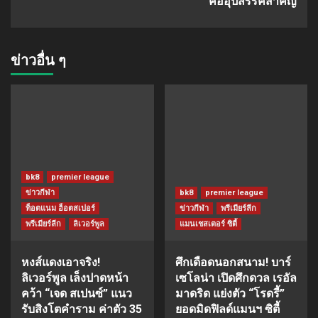
คืออุปสรรคสำคัญ
ข่าวอื่น ๆ
bk8
premier league
ข่าวกีฬา
bk8
premier league
ท็อตแนม ฮ็อตสเปอร์
ข่าวกีฬา
พรีเมียร์ลีก
พรีเมียร์ลีก
ลิเวอร์พูล
แมนเชสเตอร์ ซิตี้
หงส์แดงเอาจริง!
ศึกเดือดนอกสนาม! บาร์
ลิเวอร์พูล เล็งปาดหน้า
เซโลน่า เปิดศึกดวล เรอัล
คว้า “เจด สเปนซ์” แนว
มาดริด แย่งตัว “โรดรี้”
รับสิงโตคำราม ค่าตัว 35
ยอดมิดฟิลด์แมนฯ ซิตี้