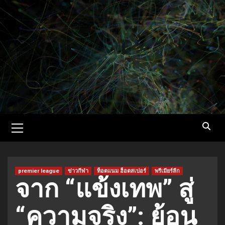
Skip
to
content
Primary
Menu
premier league
ข่าวกีฬา
ท็อตแนม ฮ็อตสเปอร์
พรีเมียร์ลีก
จาก “แข้งเทพ” สู่
“ความจริง”: ย้อน