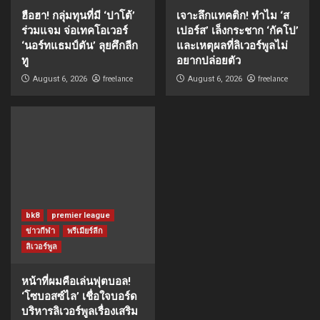
ฮือฮา! กลุ่มทุนที่มี ‘ปาโต้’
เจาะลึกแทคติก! ทำไม ‘ส
ร่วมแจม จ่อเทคโอเวอร์
เปอร์ส’ เล็งกระชาก ‘กัคโป’
‘นอร์ทแธมป์ตัน’ ลุยศึกลีก
และเหตุผลที่ลิเวอร์พูลไม่
ทู
อยากปล่อยตัว
freelance
freelance
August 6, 2026
August 6, 2026
bk8
premier league
ข่าวกีฬา
พรีเมียร์ลีก
ลิเวอร์พูล
หน้าที่ผมคือเล่นฟุตบอล!
‘โซบอสซ์ไล’ เชื่อใจบอร์ด
บริหารลิเวอร์พูลเรื่องเสริม