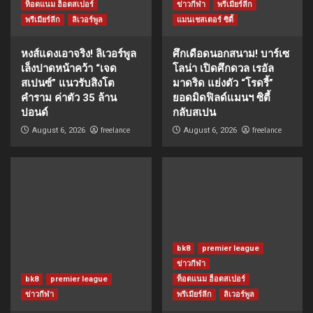
ท็อตแนม ฮ็อตสเปอร์
ข่าวกีฬา
พรีเมียร์ลีก
พรีเมียร์ลีก
ลิเวอร์พูล
แมนเชสเตอร์ ซิตี้
หงส์แดงเอาจริง! ลิเวอร์พูล
ศึกเดือดนอกสนาม! บาร์เซ
เล็งปาดหน้าคว้า “เจด
โลน่า เปิดศึกดวล เรอัล
สเปนซ์” แนวรับสิงโต
มาดริด แย่งตัว “โรดรี้”
คำราม ค่าตัว 35 ล้าน
ยอดมิดฟิลด์แมนฯ ซิตี้
ปอนด์
กลับสเปน
freelance
freelance
August 6, 2026
August 6, 2026
bk8
premier league
ข่าวกีฬา
bk8
premier league
ท็อตแนม ฮ็อตสเปอร์
ข่าวกีฬา
พรีเมียร์ลีก
ลิเวอร์พูล