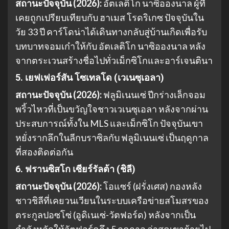
สถานะปัจจุบัน (2026):
อัตเลติโก นาซิอองนาล ผู้ที่
เคยถูกเปรียบเทียบกับ ฮาเมส โรดริเกซ ปัจจุบันใน
วัย 33 ปี คาร์โดน่าได้เดินทางกลับสู่บ้านเกิดเพื่อรับ
บทบาทจอมเก๋าให้กับ อัตเลติโก นาซิอองนาล หลัง
จากตระเวนสร้างชื่อไปทั่วเม็กซิโกและอาร์เจนตินา
5. เยฟเฟอร์สัน โซเทลโด (เวเนซุเอลา)
สถานะปัจจุบัน (2026):
ฟลูมิเนนเซ่ ปีกร่างเล็กจอม
พริ้วไหวที่เป็นขวัญใจชาวเวเนซุเอลา หลังจากผ่าน
ประสบการณ์ทั้งใน MLS และเม็กซิโก ปัจจุบันเขา
หยั่งรากลึกในลีกบราซิลกับ ฟลูมิเนนเซ่ เป็นฤดูกาล
ที่สองติดต่อกัน
6. ฟรานซิสโก เซียร์รัลต้า (ชิลี)
สถานะปัจจุบัน (2026):
โอแซร์ (ฝรั่งเศส) กองหลัง
ชาวชิลีที่เคยวนเวียนในระบบเครือข่ายสโมสรของ
ตระกูลปอซโซ่ (อูดิเนเซ่-วัตฟอร์ด) หลังจากเป็น
กำลังหลักให้วัตฟอร์ดถึง 5 ฤดูกาล ล่าสุดเขาย้ายไป