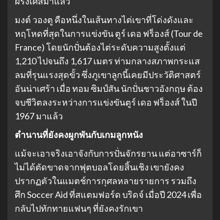
ฝรั่งเศสมาแล้ว
มงต์ วองตู คือหนึ่งในเส้นทางไต่เขาที่โด่งดังและ
หฤโหดที่สุดในการแข่งขัน ตูร์ เดอ ฟร็องส์ (Tour de
France) โดยนักปั่นต้องไต่ระดับความสูงตั้งแต่
1,210 ไปจนถึง 1,617 เมตร ท่ามกลางสภาพกระแส
ลมที่รุนแรงสุดขั้ว ซึ่งภูเขาลูกนี้เคยมีประวัติศาสตร์
อันน่าเศร้า เมื่อ ทอม ซิมป์สัน นักปั่นชาวอังกฤษ ต้อง
จบชีวิตลงระหว่างการแข่งขันตูร์ เดอ ฟร็องส์ ในปี
1967 มาแล้ว
ตำนานที่ยังคงผูกพันกับเกมลูกหนัง
แม้จะเอาจริงเอาจังกับการปั่นจักรยาน แต่อาซาร์ก็
ไม่ได้ตัดขาดจากฟุตบอลโดยสิ้นเชิง เขายังคง
ปรากฏตัวในแมตช์การกุศลหลายรายการ รวมถึง
ศึก Soccer Aid ที่สแตมฟอร์ด บริดจ์ เมื่อปี 2024 เพื่อ
กลับไปทักทายแฟนๆ ที่ยังคงรักเขา