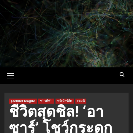
Skip
to
content
Primary
Menu
premier league
ข่าวกีฬา
พรีเมียร์ลีก
เชลซี
ชีวิตสุดชิล! ‘อา
ซาร์’ โชว์กระดก