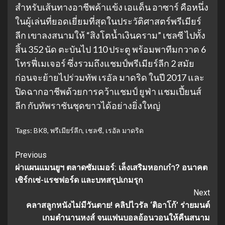
สำหรับเส้นทางอาชีพค้าแข้ง เอแด็น อาซาร์ คือหนึ่ง
ในผู้เล่นที่ยอดเยี่ยมที่สุดในประวัติศาสตร์พรีเมียร์
ลีก เขาลงสนามให้ “สิงโตน้ำเงินคราม” เชลซี ไปทั้ง
สิ้น 352 นัด ตะบันไป 110 ประตู พร้อมพาทีมกวาด 6
โทรฟี่เมเจอร์ ซึ่งรวมถึงแชมป์พรีเมียร์ลีก 2 สมัย
ก่อนจะย้ายไปร่วมทัพ เรอัล มาดริด ในปี 2017 และ
ปิดฉากอาชีพด้วยการคว้าแชมป์ ยูฟ่า แชมเปี้ยนส์
ลีก กับทัพราชันชุดขาวได้อย่างยิ่งใหญ่
Tags:
BK8
,
พรีเมียร์ลีก
,
เชลซี
,
เรอัล มาดริด
Continue
Previous
ผ่าแผนแมนยูฯ ตลาดซัมเมอร์: เล็งเสริมหอกเก๋า? อนาคต
Reading
เซิร์กเซ่-แรชฟอร์ด และบทสรุปเกมรุก
Next
คลาสลูกหนังไม่มีวันตาย! คลิปไวรัล ‘ติอาโก้’ ร่ายมนต์
เกมตำนานหงส์ จนแฟนบอลอ้อนวอนให้คืนสนาม