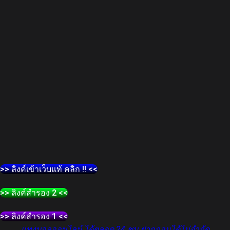
>> ลิงค์เข้าเว็บแท้ คลิก !! <<
>> ลิงค์สำรอง 2 <<
>> ลิงค์สำรอง 1 <<
แทงบอลออนไลน์ ได้ตลอด 24 ชม ฝากถอนได้ไม่จำกัด