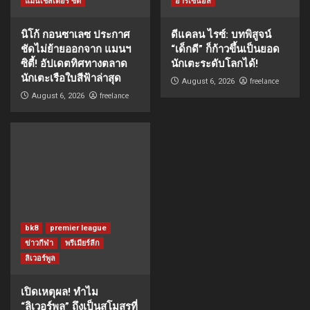
แมนเชสเตอร์ ซิตี้
อาร์เซนอล
นิโก้ กอนซาเลซ ประกาศ
ดีแคลน ไรซ์: บทพิสูจน์
ชัดไม่ย้ายออกจาก แมนฯ
“เด็กดี” ก็ก้าวขึ้นเป็นยอด
ซิตี้! อัปเดตทิศทางตลาด
นักเตะระดับโลกได้!
นักเตะเรือใบสีฟ้าล่าสุด
freelance
August 6, 2026
freelance
August 6, 2026
bk8
premier league
ข่าวกีฬา
พรีเมียร์ลีก
ลิเวอร์พูล
เปิดเหตุผล! ทำไม
“ลิเวอร์พูล” ถึงเป็นสโมสรที่