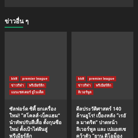
ข่าวอื่น ๆ
bk8
premier league
bk8
premier league
ข่าวกีฬา
พรีเมียร์ลีก
ข่าวกีฬา
พรีเมียร์ลีก
แมนเชสเตอร์ ยูไนเต็ด
ลิเวอร์พูล
ซัลฟอร์ด ซิตี้ ยกเครื่อง
ดีลประวัติศาสตร์ 140
ใหม่! “สโคลส์-เบ็คแฮม”
ล้านยูโร! เบื้องหลัง “เรอั
นำทัพปรับสีเสื้อ ตั้งกุนซือ
ล มาดริด” ปาดหน้า
ใหม่ ตั้งเป้าไต่ฝันสู่
ลิเวอร์พูล และ เปแอสเช
พรีเมียร์ลีก
คว้าตัว “ยาน ดิโอม็อง