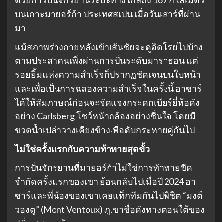
บนเกาะมายอร์ก้า ประเทศสเปน เมื่อวันเสาร์ที่ผ่าน
มา
แม้สภาพร่างกายหลังเข้าเส้นชัยจะดูอิดโรยไปบ้าง
ตามประสาคนเพิ่งผ่านการปั่นระดับมาราธอน แต่
รอยยิ้มแห่งความสำเร็จก็ปรากฏชัดเจนบนใบหน้า
และเพื่อเป็นการฉลองความสำเร็จในครั้งนี้ อาซาร์
ได้ให้สัมภาษณ์ก่อนจะจัดแจงกระดกเบียร์ยี่ห้อดัง
อย่าง Carlsberg โชว์หน้ากล้องอย่างชื่นใจ โดยมี
ขวดน้ำเปล่าวางเคียงข้างเพื่อดับกระหายคู่กันไป
ไม่ใช่ครั้งแรกกับความท้าทายสุดขั้ว
การปั่นจักรยานที่มายอร์ก้าไม่ใช่การท้าทายขีด
จำกัดครั้งแรกของเขา ย้อนกลับไปเมื่อปี 2024 อา
ซาร์และพี่น้องของเขาเคยแท็กทีมกันไปพิชิต “มงต์
วองตู” (Mont Ventoux) ภูเขาชื่อดังทางตอนใต้ของ