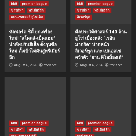
bk8
premier league
bk8
premier league
ข่าวกีฬา
พรีเมียร์ลีก
ข่าวกีฬา
พรีเมียร์ลีก
แมนเชสเตอร์ ยูไนเต็ด
ลิเวอร์พูล
ซัลฟอร์ด ซิตี้ ยกเครื่อง
ดีลประวัติศาสตร์ 140 ล้าน
ใหม่! “สโคลส์-เบ็คแฮม”
ยูโร! เบื้องหลัง “เรอัล
นำทัพปรับสีเสื้อ ตั้งกุนซือ
มาดริด” ปาดหน้า
ใหม่ ตั้งเป้าไต่ฝันสู่พรีเมียร์
ลิเวอร์พูล และ เปแอสเช
ลีก
คว้าตัว “ยาน ดิโอม็องเด้”
freelance
freelance
August 6, 2026
August 6, 2026
bk8
premier league
bk8
premier league
ข่าวกีฬา
พรีเมียร์ลีก
ข่าวกีฬา
พรีเมียร์ลีก