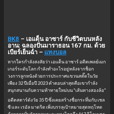
BK8
– เอแด็น อาซาร์ กับชีวิตบนหลัง
อาน: ฉลองปั่นมาราธอน 167 กม. ด้วย
เบียร์เย็นฉ่ำ –
แทงบอล
หากใครกำลังสงสัยว่า เอแด็น อาซาร์ อดีตเพลย์เมก
เกอร์ระดับโลก กำลังทำอะไรอยู่หลังจากช็อก
วงการลูกหนังด้วยการประกาศแขวนสตั๊ดในวัย
เพียง 32 ปีเมื่อปี 2023 คำตอบล่าสุดคือเขากำลัง
สนุกสนานกับความท้าทายใหม่บน “เส้นทางสองล้อ”
อดีตสตาร์ดังวัย 35 ปี ซึ่งเคยสร้างชื่อกระหึ่มกับ เชล
ซี และ เรอัล มาดริด เพิ่งบรรลุเป้าหมายสุดหฤโหด
ด้วยการปั่นจักรยานระยะทางไกลถึง 167 กิโลเมตร