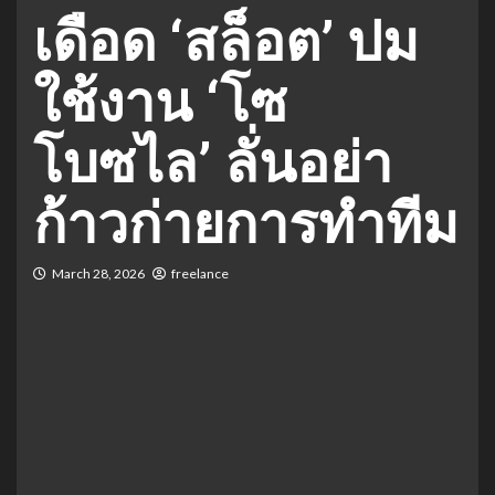
เดือด ‘สล็อต’ ปม
ใช้งาน ‘โซ
โบซไล’ ลั่นอย่า
ก้าวก่ายการทำทีม
March 28, 2026
freelance