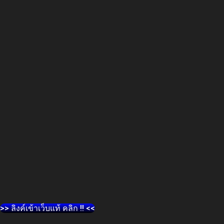
>> ลิงค์เข้าเว็บแท้ คลิก !! <<