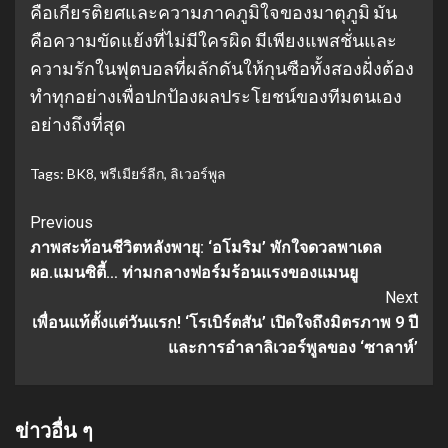
คือเกียรติยศและความภาคภูมิใจของมาตุภูมิ มัน
คือความขัดแย้งที่ไม่มีใครผิด มีเพียงแพสชั่นและ
ความรักในฟุตบอลที่ผลักดันให้กุนซือทั้งสองฝั่งต้อง
ทำทุกอย่างเพื่อปกป้องผลประโยชน์ของทีมตนเอง
อย่างถึงที่สุด
Tags:
BK8
,
พรีเมียร์ลีก
,
ลิเวอร์พูล
Continue
Previous
ภาพสะท้อนชีวิตหลังพายุ: ‘อโมริม’ พักใจดวลพาเดล
Reading
ผอ.แมนซิตี้… ท่ามกลางฟอร์มร้อนแรงของแมนยู
Next
เพื่อนแท้ตั้งแต่วันแรก! ‘โรเบิร์ตสัน’ เปิดใจถึงมิตรภาพ 9 ปี
และการอำลาลิเวอร์พูลของ ‘ซาลาห์’
ข่าวอื่น ๆ