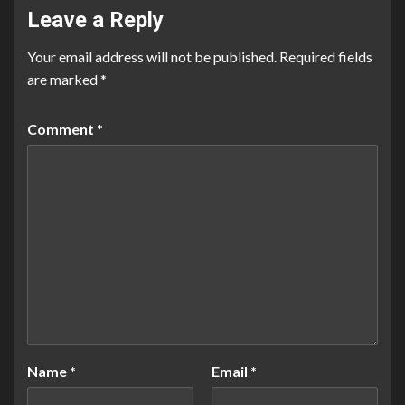
Leave a Reply
Your email address will not be published.
Required fields
are marked
*
Comment
*
Name
*
Email
*