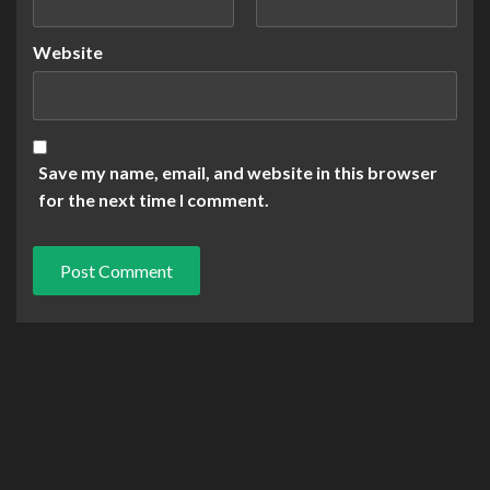
Website
Save my name, email, and website in this browser
for the next time I comment.