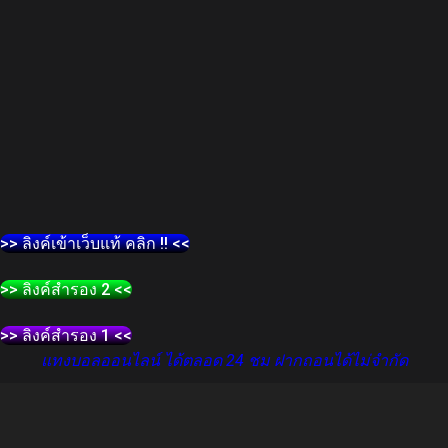
>> ลิงค์เข้าเว็บแท้ คลิก !! <<
>> ลิงค์สำรอง 2 <<
>> ลิงค์สำรอง 1 <<
แทงบอลออนไลน์ ได้ตลอด 24 ชม ฝากถอนได้ไม่จำกัด