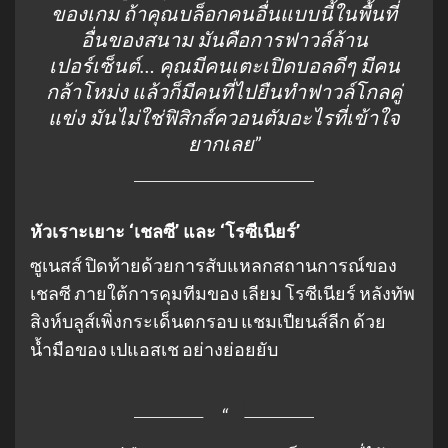
ของเกม ถ้าคุณบล็อกคนอื่นแบบนี้ในพื้นที่
อื่นของสนาม มันคือการฟาวล์ล้าน
เปอร์เซ็นต์… คุณมีคนเตะเปิดบอลดีๆ มีคน
กล้าโหม่ง แล้วก็มีคนที่ไปยืนทำฟาวล์โกลคู่
แข่ง มันไม่ใช่ฟิสิกส์ควอนตัมอะไรที่เข้าใจ
ยากเลย”
หัวเราะเยาะ ‘เชลซี’ และ ‘โรซีเนียร์’
ซูเนสส์ ปิดท้ายด้วยการสับแหลกสถานการณ์ของ
เชลซี ภายใต้การคุมทีมของ เลียม โรซีเนียร์ หลังทัพ
สิงห์บลูส์เพิ่งกระเด็นตกรอบ แชมเปียนส์ลีก ด้วย
น้ำมือของ เปแอสเช อย่างย่อยยับ