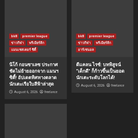
bk8
premier league
bk8
premier league
ข่าวกีฬา
พรีเมียร์ลีก
ข่าวกีฬา
พรีเมียร์ลีก
แมนเชสเตอร์ ซิตี้
อาร์เซนอล
นิโก้ กอนซาเลซ ประกาศ
ดีแคลน ไรซ์: บทพิสูจน์
ชัดไม่ย้ายออกจาก แมนฯ
“เด็กดี” ก็ก้าวขึ้นเป็นยอด
ซิตี้! อัปเดตทิศทางตลาด
นักเตะระดับโลกได้!
นักเตะเรือใบสีฟ้าล่าสุด
freelance
August 6, 2026
freelance
August 6, 2026