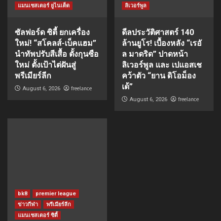
แมนเชสเตอร์ ยูไนเต็ด
ลิเวอร์พูล
ซัลฟอร์ด ซิตี้ ยกเครื่อง
ดีลประวัติศาสตร์ 140
ใหม่! “สโคลส์-เบ็คแฮม”
ล้านยูโร! เบื้องหลัง “เรอั
นำทัพปรับสีเสื้อ ตั้งกุนซือ
ล มาดริด” ปาดหน้า
ใหม่ ตั้งเป้าไต่ฝันสู่
ลิเวอร์พูล และ เปแอสเช
พรีเมียร์ลีก
คว้าตัว “ยาน ดิโอม็อง
เด้”
freelance
August 6, 2026
freelance
August 6, 2026
bk8
premier league
ข่าวกีฬา
พรีเมียร์ลีก
แมนเชสเตอร์ ซิตี้