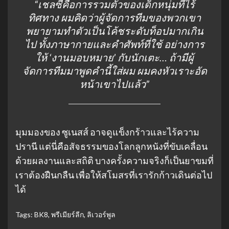
“เชลซีคือการรวมตัวของเด็กหนุ่มที่ไร้
ทิศทาง ผมคิดว่าผู้จัดการทีมของพวกเขา
พยายามทำตัวเป็นโค้ชระดับท็อปมากเกิน
ไป ทั้งภาษากายและคำศัพท์ที่ใช้ อย่างการ
ให้ ‘งานมอบหมาย’ กับนักเตะ… ถ้ามีผู้
จัดการทีมมาพูดคำนี้ใส่ผม ผมคงหัวเราะอัด
หน้าเขาไปแล้ว”
มุมมองของ ซูเนสส์ อาจดูแข็งกร้าวและไร้ความ
ปรานี แต่นี่คือสัจธรรมของโลกลูกหนังที่ขับเคลื่อน
ด้วยผลงานและสถิติ บางครั้งความจริงก็เป็นยาขมที่
เราต้องฝืนกลืน เพื่อให้สโมสรที่เรารักก้าวเดินต่อไป
ได้
Tags:
BK8
,
พรีเมียร์ลีก
,
ลิเวอร์พูล