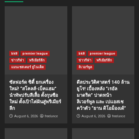
bk8
premier league
bk8
premier league
ข่าวกีฬา
พรีเมียร์ลีก
ข่าวกีฬา
พรีเมียร์ลีก
แมนเชสเตอร์ ยูไนเต็ด
ลิเวอร์พูล
ซัลฟอร์ด ซิตี้ ยกเครื่อง
ดีลประวัติศาสตร์ 140 ล้าน
ใหม่! “สโคลส์-เบ็คแฮม”
ยูโร! เบื้องหลัง “เรอัล
นำทัพปรับสีเสื้อ ตั้งกุนซือ
มาดริด” ปาดหน้า
ใหม่ ตั้งเป้าไต่ฝันสู่พรีเมียร์
ลิเวอร์พูล และ เปแอสเช
ลีก
คว้าตัว “ยาน ดิโอม็องเด้”
freelance
freelance
August 6, 2026
August 6, 2026