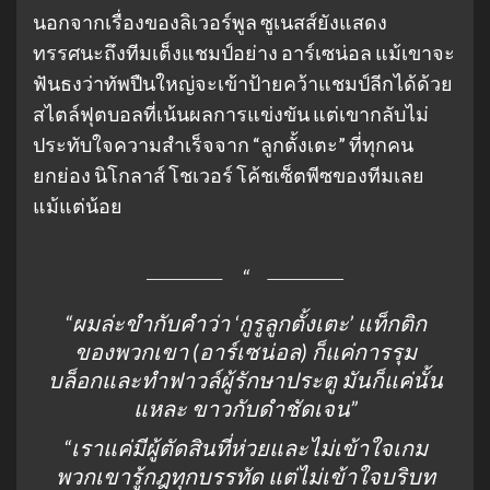
นอกจากเรื่องของลิเวอร์พูล ซูเนสส์ยังแสดง
ทรรศนะถึงทีมเต็งแชมป์อย่าง อาร์เซน่อล แม้เขาจะ
ฟันธงว่าทัพปืนใหญ่จะเข้าป้ายคว้าแชมป์ลีกได้ด้วย
สไตล์ฟุตบอลที่เน้นผลการแข่งขัน แต่เขากลับไม่
ประทับใจความสำเร็จจาก “ลูกตั้งเตะ” ที่ทุกคน
ยกย่อง นิโกลาส์ โชเวอร์ โค้ชเซ็ตพีซของทีมเลย
แม้แต่น้อย
“ผมล่ะขำกับคำว่า ‘กูรูลูกตั้งเตะ’ แท็กติก
ของพวกเขา (อาร์เซน่อล) ก็แค่การรุม
บล็อกและทำฟาวล์ผู้รักษาประตู มันก็แค่นั้น
แหละ ขาวกับดำชัดเจน”
“เราแค่มีผู้ตัดสินที่ห่วยและไม่เข้าใจเกม
พวกเขารู้กฎทุกบรรทัด แต่ไม่เข้าใจบริบท