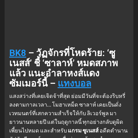
BK8
– วัฏจักรที่โหดร้าย: ‘ซู
เนสส์’ ชี้ ‘ซาลาห์’ หมดสภาพ
แล้ว แนะอำลาหงส์แดง
ซัมเมอร์นี้ –
แทงบอล
แสงสว่างที่เคยเจิดจ้าที่สุด ย่อมมีวันที่จะต้องริบหรี่
ลงตามกาลเวลา… โมฮาเหม็ด ซาลาห์ เคยเป็นดั่ง
เวทมนตร์ที่เสกความสำเร็จให้กับ ลิเวอร์พูล มา
ยาวนานหลายปี แต่ในฤดูกาลนี้ ทุกอย่างกลับดูผิด
เพี้ยนไปหมด และสำหรับ
แกรม ซูเนสส์
อดีตตำนาน