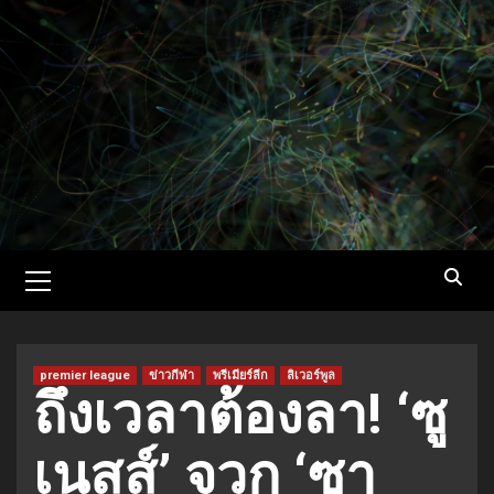
Skip
to
content
Primary
Menu
premier league
ข่าวกีฬา
พรีเมียร์ลีก
ลิเวอร์พูล
ถึงเวลาต้องลา! ‘ซู
เนสส์’ จวก ‘ซา