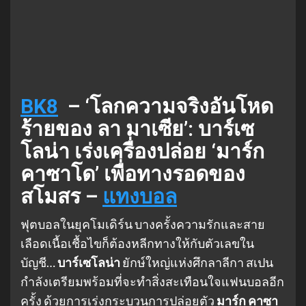
BK8
– ‘โลกความจริงอันโหด
ร้ายของ ลา มาเซีย’: บาร์เซ
โลน่า เร่งเครื่องปล่อย ‘มาร์ก
คาซาโด’ เพื่อทางรอดของ
สโมสร –
แทงบอล
ฟุตบอลในยุคโมเดิร์น บางครั้งความรักและสาย
เลือดเนื้อเชื้อไขก็ต้องหลีกทางให้กับตัวเลขใน
บัญชี…
บาร์เซโลน่า
ยักษ์ใหญ่แห่งศึกลาลีกา สเปน
กำลังเตรียมพร้อมที่จะทำสิ่งสะเทือนใจแฟนบอลอีก
ครั้ง ด้วยการเร่งกระบวนการปล่อยตัว
มาร์ก คาซา