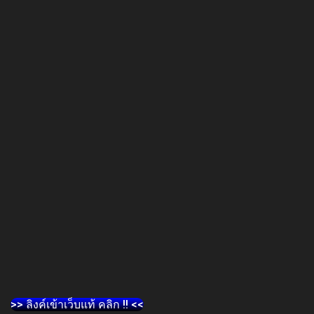
>> ลิงค์เข้าเว็บแท้ คลิก !! <<