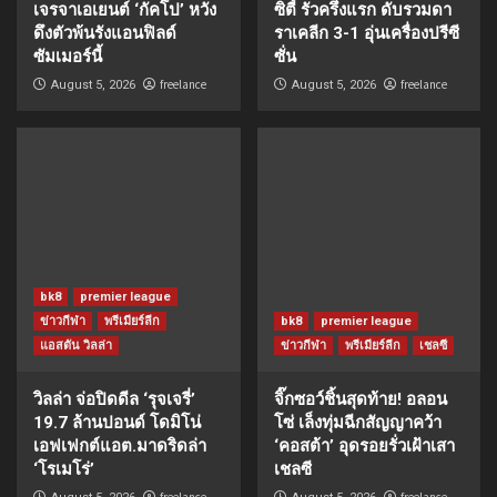
เจรจาเอเยนต์ ‘กัคโป’ หวัง
ซิตี้ รัวครึ่งแรก ดับรวมดา
ดึงตัวพ้นรังแอนฟิลด์
ราเคลีก 3-1 อุ่นเครื่องปรีซี
ซัมเมอร์นี้
ซั่น
freelance
freelance
August 5, 2026
August 5, 2026
bk8
premier league
ข่าวกีฬา
พรีเมียร์ลีก
bk8
premier league
แอสตัน วิลล่า
ข่าวกีฬา
พรีเมียร์ลีก
เชลซี
วิลล่า จ่อปิดดีล ‘รุจเจรี่’
จิ๊กซอว์ชิ้นสุดท้าย! อลอน
19.7 ล้านปอนด์ โดมิโน่
โซ่ เล็งทุ่มฉีกสัญญาคว้า
เอฟเฟกต์แอต.มาดริดล่า
‘คอสต้า’ อุดรอยรั่วเฝ้าเสา
‘โรเมโร่’
เชลซี