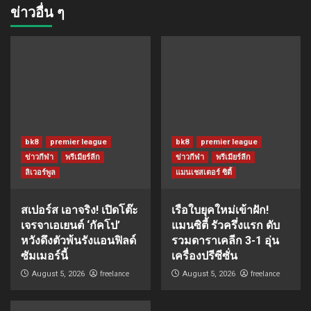
ข่าวอื่น ๆ
bk8
premier league
bk8
premier league
ข่าวกีฬา
พรีเมียร์ลีก
ข่าวกีฬา
พรีเมียร์ลีก
ลิเวอร์พูล
แมนเชสเตอร์ ซิตี้
สเปอร์ส เอาจริง! เปิดโต๊ะ
เรือใบยุคใหม่เข้าฝัก!
เจรจาเอเยนต์ ‘กัคโป’
แมนซิตี้ รัวครึ่งแรก ดับ
หวังดึงตัวพ้นรังแอนฟิลด์
รวมดาราเคลีก 3-1 อุ่น
ซัมเมอร์นี้
เครื่องปรีซีซั่น
freelance
freelance
August 5, 2026
August 5, 2026