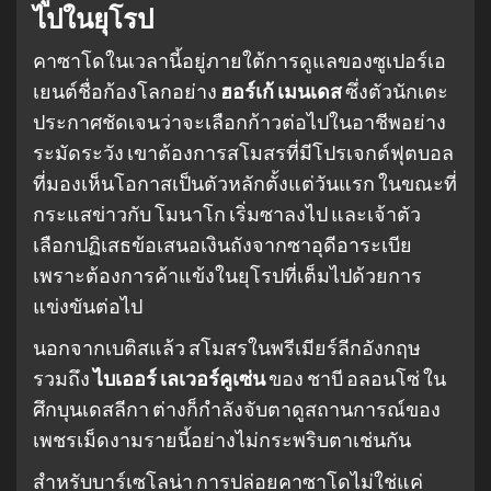
ไปในยุโรป
คาซาโดในเวลานี้อยู่ภายใต้การดูแลของซูเปอร์เอ
เยนต์ชื่อก้องโลกอย่าง
ฮอร์เก้ เมนเดส
ซึ่งตัวนักเตะ
ประกาศชัดเจนว่าจะเลือกก้าวต่อไปในอาชีพอย่าง
ระมัดระวัง เขาต้องการสโมสรที่มีโปรเจกต์ฟุตบอล
ที่มองเห็นโอกาสเป็นตัวหลักตั้งแต่วันแรก ในขณะที่
กระแสข่าวกับ โมนาโก เริ่มซาลงไป และเจ้าตัว
เลือกปฏิเสธข้อเสนอเงินถังจากซาอุดีอาระเบีย
เพราะต้องการค้าแข้งในยุโรปที่เต็มไปด้วยการ
แข่งขันต่อไป
นอกจากเบติสแล้ว สโมสรในพรีเมียร์ลีกอังกฤษ
รวมถึง
ไบเออร์ เลเวอร์คูเซ่น
ของ ชาบี อลอนโซ่ ใน
ศึกบุนเดสลีกา ต่างก็กำลังจับตาดูสถานการณ์ของ
เพชรเม็ดงามรายนี้อย่างไม่กระพริบตาเช่นกัน
สำหรับบาร์เซโลน่า การปล่อยคาซาโดไม่ใช่แค่