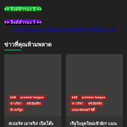
>> ลิงค์สำรอง 2 <<
>> ลิงค์สำรอง 1 <<
แทงบอลออนไลน์ ได้ตลอด 24 ชม ฝากถอนได้ไม่จำกัด
ข่าวที่คุณห้ามพลาด
bk8
premier league
bk8
premier league
ข่าวกีฬา
พรีเมียร์ลีก
ข่าวกีฬา
พรีเมียร์ลีก
ลิเวอร์พูล
แมนเชสเตอร์ ซิตี้
สเปอร์ส เอาจริง! เปิดโต๊ะ
เรือใบยุคใหม่เข้าฝัก! แมน