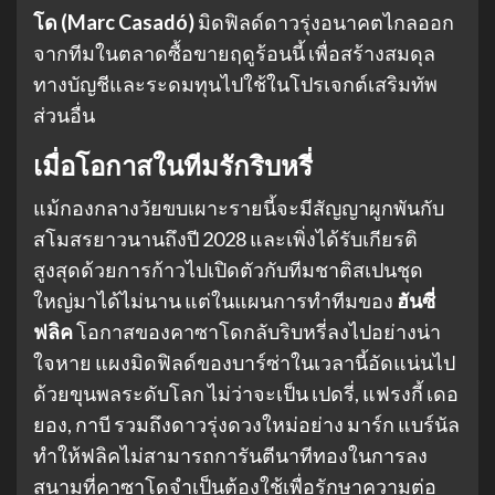
โด (Marc Casadó)
มิดฟิลด์ดาวรุ่งอนาคตไกลออก
จากทีมในตลาดซื้อขายฤดูร้อนนี้ เพื่อสร้างสมดุล
ทางบัญชีและระดมทุนไปใช้ในโปรเจกต์เสริมทัพ
ส่วนอื่น
เมื่อโอกาสในทีมรักริบหรี่
แม้กองกลางวัยขบเผาะรายนี้จะมีสัญญาผูกพันกับ
สโมสรยาวนานถึงปี 2028 และเพิ่งได้รับเกียรติ
สูงสุดด้วยการก้าวไปเปิดตัวกับทีมชาติสเปนชุด
ใหญ่มาได้ไม่นาน แต่ในแผนการทำทีมของ
ฮันซี่
ฟลิค
โอกาสของคาซาโดกลับริบหรี่ลงไปอย่างน่า
ใจหาย แผงมิดฟิลด์ของบาร์ซ่าในเวลานี้อัดแน่นไป
ด้วยขุนพลระดับโลก ไม่ว่าจะเป็น เปดรี่, แฟรงกี้ เดอ
ยอง, กาบี รวมถึงดาวรุ่งดวงใหม่อย่าง มาร์ก แบร์นัล
ทำให้ฟลิคไม่สามารถการันตีนาทีทองในการลง
สนามที่คาซาโดจำเป็นต้องใช้เพื่อรักษาความต่อ