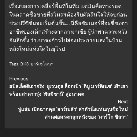
เรื่องของการเคลียร์พื้นที่ในทีม แต่มันคือทางรอด
ในตลาดซื้อขายที่สโมสรต้องรีบตัดสินใจให้จบก่อน
ช่วงปรีซีซั่นจะเริ่มต้นขึ้น… นี่คือซัมเมอร์ที่จะชี้ชะตา
อาชีพของเด็กสร้างจากลา มาเซีย ผู้นำพาความหวัง
อันลึกซึ้ง ว่าเขาจะก้าวไปส่องประกายแสงในบ้าน
หลังใหม่แห่งใดในยุโรป
Tags:
BK8
,
บาร์เซโลนา
Continue
Previous
สปัลเล็ตติเอาจริง! ยูเวนตุส ล็อกเป้า ‘ดิบู มาร์ติเนซ’ เฝ้าเสา
Reading
พร้อมล่าดาวรุ่ง ‘พัลมิซานี่’ สู่อนาคต
Next
ฟูแล่ม เปิดฉากคุย ‘อาร์เบลัว’ ล่าตัวนั่งแท่นกุนซือใหม่
สานต่อมรดกลูกหนังของ ‘มาร์โก ซิลวา’