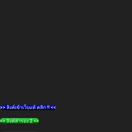
>> ลิงค์เข้าเว็บแท้ คลิก !! <<
>> ลิงค์สำรอง 2 <<