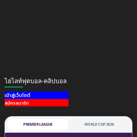
ไฮไลท์ฟุตบอล-คลิปบอล
เข้าสู่เว็บไซต์
สมัครสมาชิก
PREMIER LEAGUE
WORLD CUP 2026