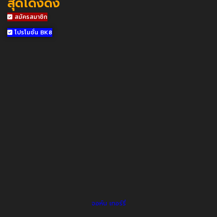
สุดโด่งดัง
สมัครสมาชิก
โปรโมชั่น BK8
จอห์น เทอร์รี่