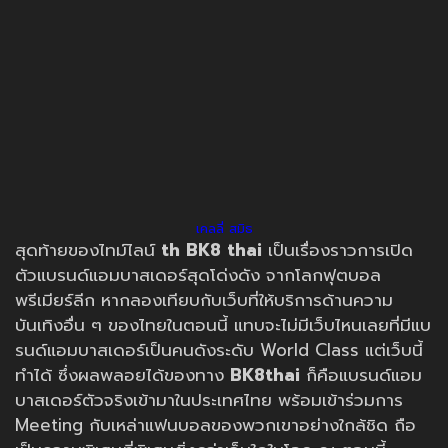
เคลลี่ สมิธ
สุดท้ายของไทม์ไลน์
th
BK8 thai
เป็นเรื่องราวการเปิด
ตัวแบรนด์แอมบาสเดอร์สุดโด่งดัง จากโลกฟุตบอล
พรีเมียร์ลีก หากลองเทียบกับเว็บที่ให้บริการด้านความ
บันเทิงอื่น ๆ ของไทยในตอนนี้ แทบจะไม่มีเว็บไหนเลยที่มีแบ
รนด์แอมบาสเดอร์เป็นคนดังระดับ World Class แต่เว็บนี้
ทำได้ ซึ่งผลพลอยได้ของทาง
BK8thai
ก็คือแบรนด์แอม
บาสเดอร์ตัวจริงเข้ามาในประเทศไทย พร้อมเข้าร่วมการ
Meeting กับเหล่าแฟนบอลของพวกเขาอย่างใกล้ชิด ถือ