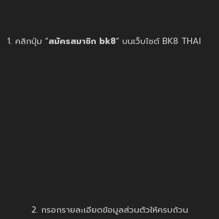
1. คลิกปุ่ม “
สมัครสมาชิก bk8
” บนเว็บไซต์ BK8 THAI
2. กรอกรายละเอียดข้อมูลส่วนตัวให้ครบถ้วน