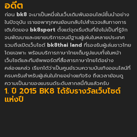
อดีต
ก่อน
bk8
จะมาเป็นหนึ่งในเว็บเดิมพันออนไลน์ชั้นนำอย่าง
ในปัจจุบัน เราขอพาทุกคนย้อนกลับไปสำรวจเส้นทางการ
เติบโตของ
bk8sport
ตั้งแต่จุดเริ่มต้นที่ยังไม่เป็นที่รู้จัก
จนพัฒนาและขยายบริการจนมีฐานผู้เล่นในหลายประเทศ
รวมถึงเปิดเว็บไซต์
bk8thai land
ที่รองรับผู้เล่นชาวไทย
โดยเฉพาะ พร้อมบริการภาษาไทยเต็มรูปแบบทั้งในหน้า
เว็บไซต์และทีมซัพพอร์ตที่สื่อสารภาษาไทยได้อย่าง
คล่องแคล่ว เรียกได้ว่าเป็นศูนย์รวมความบันเทิงออนไลน์ที่
ครบครันสำหรับผู้เล่นในไทยอย่างแท้จริง ถึงเวลาย้อนดู
ความเป็นมาของแบรนด์ระดับสากลนี้กันแล้วครับ
1. ปี 2015 BK8 ได้รับรางวัลเว็บไซต์
แห่งปี