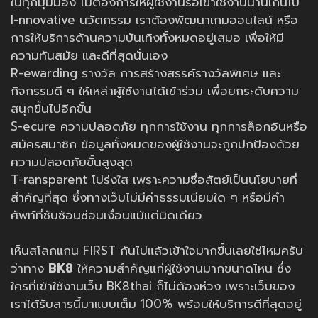
ในทุกมุมมอง ไม่ต้องการให้ผู้ใช้งานรอเข้าใช้งานนานเกินไป
I-nnovative นวัตกรรม เราต้องพัฒนาเกมออนไลน์ หรือ
การให้บริการด้านความบันเทิงทั้งหมดอยู่เสมอ เพื่อให้มี
ความทันสมัย และดีที่สุดนั่นเอง
R-ewarding รางวัล การสร้างสรรค์รางวัลพิเศษ และ
กิจกรรมดี ๆ ให้เหล่าผู้ใช้งานได้เข้าร่วม เพื่อยกระดับความ
สนุกขึ้นไปอีกขั้น
S-ecure ความปลอดภัย ทุกการใช้งาน ทุกการล็อกอินหรือ
สมัครสมาชิก ข้อมูลทั้งหมดของผู้ใช้งานจะถูกปกป้องด้วย
ความปลอดภัยขั้นสูงสุด
T-ransparent โปร่งใส เพราะความซื่อสัตย์เป็นนโยบายที่
สำคัญที่สุด ซึ่งทางเว็บไม่มีค่าธรรมเนียมใด ๆ หรือมีคำ
ศัพท์ที่ซับซ้อนซ่อนเงื่อนแม้แต่นิดเดียว
เห็นสโลกแกน FIRST กันไปแล้วเข้าใจมากขึ้นเลยใช่ไหมครับ
ว่าทาง
BK8
ให้ความสำคัญแก่ผู้ใช้งานมากขนาดไหน ซึ่ง
ใครที่เข้าใช้งานเว็บ BK8thai ก็ไม่ต้องห่วง เพราะเว็บของ
เราได้รับสารนี้มาแบบเต็ม 100% พร้อมให้บริการดีที่สุดอยู่