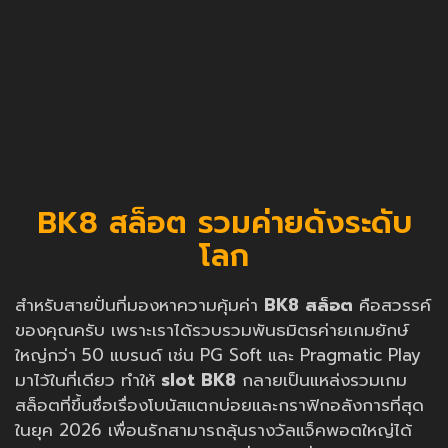
BK8 สล็อต รวมค่ายดังระดับ
โลก
สำหรับสายปั่นที่มองหาความคุ้มค่า
BK8 สล็อต
คือสวรรค์
ของคุณครับ เพราะเราได้รวบรวมพันธมิตรค่ายเกมยักษ์
ใหญ่กว่า 50 แบรนด์ เช่น PG Soft และ Pragmatic Play
มาไว้ในที่เดียว ทำให้
slot BK8
กลายเป็นแหล่งรวมเกม
สล็อตที่ขึ้นชื่อเรื่องโบนัสแตกบ่อยและกราฟิกอลังการที่สุด
ในยุค 2026 เพื่อนรักสามารถลุ้นรางวัลแจ็คพอตใหญ่ได้