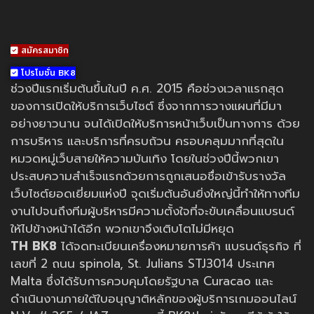
สมัครสมาชิก
โปรโมชั่น BK8
ช่วงปีแรกเริ่มต้นขึ้นในปี ค.ศ. 2015 คือช่วงเวลาแรกสุด
ของการเปิดให้บริการเว็บไซต์ ซึ่งจากการวางแผนที่มีมา
อย่างยาวนาน จนได้เปิดให้บริการหน้าเว็บเป็นทางการ ด้วย
การบริหาร และบริการที่ครบถ้วน ครอบคลุมมากที่สุดใน
หมวดหมู่เว็บสายให้ความบันเทิง โดยในช่วงปีนี้พวกเขา
ประสบความสำเร็จแรกด้วยการถูกเสนอชื่อเข้ารับรางวัล
เว็บไซต์ยอดเยี่ยมแห่งปี จุดเริ่มต้นอันยิ่งใหญ่นี้ทำให้ทางทีม
งานไปจนถึงทีมผู้บริหารมีความตั้งใจที่จะขับเคลื่อนแบรนด์
ให้ไปข้างหน้าได้อีก พวกเขาจึงเติบโตไม่มีหยุด
TH BK8
ได้จดทะเบียนเครื่องหมายการค้า แบรนด์ธุรกิจ ที่
เลขที่ 2 ถนน spinola, St. Julians STJ3014 ประเทศ
Malta ซึ่งได้รับการควบคุมโดยรัฐบาล Curacao และ
ดำเนินงานภายใต้ใบอนุญาติหลักของผู้บริการเกมออนไลน์