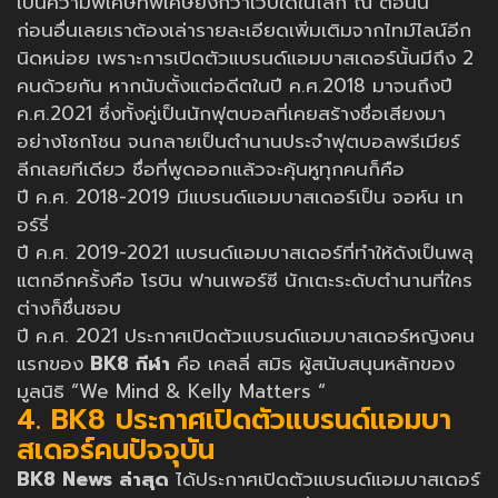
เป็นความพิเศษที่พิเศษยิ่งกว่าเว็บใดในโลก ณ ตอนนี้
ก่อนอื่นเลยเราต้องเล่ารายละเอียดเพิ่มเติมจากไทม์ไลน์อีก
นิดหน่อย เพราะการเปิดตัวแบรนด์แอมบาสเดอร์นั้นมีถึง 2
คนด้วยกัน หากนับตั้งแต่อดีตในปี ค.ศ.2018 มาจนถึงปี
ค.ศ.2021 ซึ่งทั้งคู่เป็นนักฟุตบอลที่เคยสร้างชื่อเสียงมา
อย่างโชกโชน จนกลายเป็นตำนานประจำฟุตบอลพรีเมียร์
ลีกเลยทีเดียว ชื่อที่พูดออกแล้วจะคุ้นหูทุกคนก็คือ
ปี ค.ศ. 2018-2019 มีแบรนด์แอมบาสเดอร์เป็น จอห์น เท
อร์รี่
ปี ค.ศ. 2019-2021 แบรนด์แอมบาสเดอร์ที่ทำให้ดังเป็นพลุ
แตกอีกครั้งคือ โรบิน ฟานเพอร์ซี นักเตะระดับตำนานที่ใคร
ต่างก็ชื่นชอบ
ปี ค.ศ. 2021 ประกาศเปิดตัวแบรนด์แอมบาสเดอร์หญิงคน
แรกของ
BK8 กีฬา
คือ เคลลี่ สมิธ ผู้สนับสนุนหลักของ
มูลนิธิ “We Mind & Kelly Matters “
4. BK8 ประกาศเปิดตัวแบรนด์แอมบา
สเดอร์คนปัจจุบัน
BK8 News ล่าสุด
ได้ประกาศเปิดตัวแบรนด์แอมบาสเดอร์