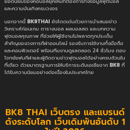
ยอดนิยมของคอบอลยุคใหม่ที่ต้องการทั้งข้อมูลฟุตบอล
และความบันเทิงครบวงจร
นอกจากนี้
BK8THAI
ยังโดดเด่นด้วยการนำเสนอข่าว
วิเคราะห์ก่อนเกม ตารางบอล ผลบอลสด และบทความ
ฟุตบอลคุณภาพ ที่ช่วยให้ผู้ใช้งานไม่พลาดทุกประเด็น
สำคัญของวงการกีฬาออนไลน์ รองรับการใช้งานทั้งมือถือ
และคอมพิวเตอร์ พร้อมทีมงานดูแลตลอด 24 ชั่วโมง ตอบ
โจทย์แฟนกีฬาและผู้ติดตามข่าวฟุตบอลได้อย่างครบถ้วนใน
ที่เดียว ด้วยมาตรฐานการให้บริการระดับเอเชียจาก
BK8
ที่
ได้รับความนิยมอย่างต่อเนื่องในประเทศไทย
BK8 THAI เว็บตรง และแบรนด์
ดังระดับโลก เว็บเดิมพันอันดับ 1