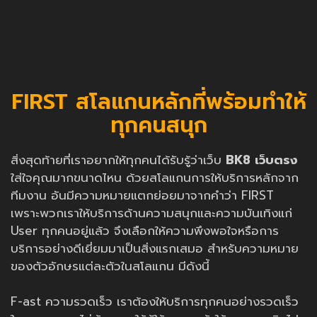
FIRST สโลแกนหลักที่พร้อมทำให้
ทุกคนสนุก
สิ่งสุดท้ายที่เราอยากให้ทุกคนได้รับรู้ว่าเว็บ
BK8 เว็บตรง
ใส่ใจคุณมากขนาดไหน ด้วยสโลแกนการให้บริการหลักจาก
ทีมงาน อันมีความหมายแตกย่อยมาจากคำว่า FIRST
เพราะพวกเราให้บริการด้านความสนุกและความบันเทิงแก่
User ทุกคนอยู่แล้ว จึงเลือกให้ความพึงพอใจหรือการ
บริการอย่างดีเยี่ยมมาเป็นสิ่งแรกเสมอ สำหรับความหมาย
ของตัวอักษรแต่ละตัวในสโลแกน มีดังนี้
F-ast ความรวดเร็ว เราต้องให้บริการทุกคนอย่างรวดเร็ว