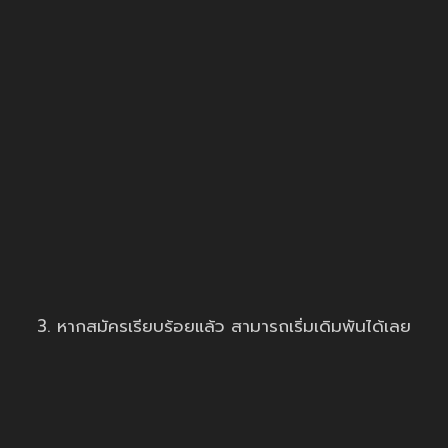
3. หากสมัครเรียบร้อยแล้ว สามารถเริ่มเดิมพันได้เลย