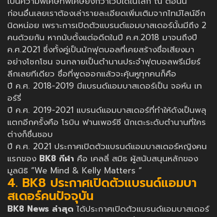
เป็นความพิเศษที่พิเศษยิ่งกว่าเว็บใดในโลก ณ ตอนนี้
ก่อนอื่นเลยเราต้องเล่ารายละเอียดเพิ่มเติมจากไทม์ไลน์อีก
นิดหน่อย เพราะการเปิดตัวแบรนด์แอมบาสเดอร์นั้นมีถึง 2
คนด้วยกัน หากนับตั้งแต่อดีตในปี ค.ศ.2018 มาจนถึงปี
ค.ศ.2021 ซึ่งทั้งคู่เป็นนักฟุตบอลที่เคยสร้างชื่อเสียงมา
อย่างโชกโชน จนกลายเป็นตำนานประจำฟุตบอลพรีเมียร์
ลีกเลยทีเดียว ชื่อที่พูดออกแล้วจะคุ้นหูทุกคนก็คือ
ปี ค.ศ. 2018-2019 มีแบรนด์แอมบาสเดอร์เป็น จอห์น เท
อร์รี่
ปี ค.ศ. 2019-2021 แบรนด์แอมบาสเดอร์ที่ทำให้ดังเป็นพลุ
แตกอีกครั้งคือ โรบิน ฟานเพอร์ซี นักเตะระดับตำนานที่ใคร
ต่างก็ชื่นชอบ
ปี ค.ศ. 2021 ประกาศเปิดตัวแบรนด์แอมบาสเดอร์หญิงคน
แรกของ
BK8 กีฬา
คือ เคลลี่ สมิธ ผู้สนับสนุนหลักของ
มูลนิธิ “We Mind & Kelly Matters “
4. BK8 ประกาศเปิดตัวแบรนด์แอมบา
สเดอร์คนปัจจุบัน
BK8 News ล่าสุด
ได้ประกาศเปิดตัวแบรนด์แอมบาสเดอร์