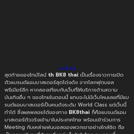
เคลลี่ สมิธ
สุดท้ายของไทม์ไลน์
th
BK8 thai
เป็นเรื่องราวการเปิด
ตัวแบรนด์แอมบาสเดอร์สุดโด่งดัง จากโลกฟุตบอล
พรีเมียร์ลีก หากลองเทียบกับเว็บที่ให้บริการด้านความ
บันเทิงอื่น ๆ ของไทยในตอนนี้ แทบจะไม่มีเว็บไหนเลยที่มีแบ
รนด์แอมบาสเดอร์เป็นคนดังระดับ World Class แต่เว็บนี้
ทำได้ ซึ่งผลพลอยได้ของทาง
BK8thai
ก็คือแบรนด์แอม
บาสเดอร์ตัวจริงเข้ามาในประเทศไทย พร้อมเข้าร่วมการ
Meeting กับเหล่าแฟนบอลของพวกเขาอย่างใกล้ชิด ถือ