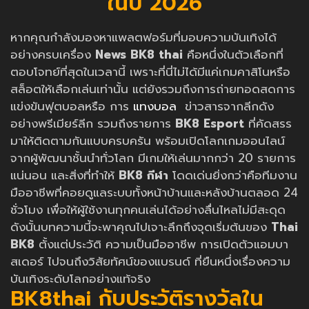
ในปี 2026
หากคุณกำลังมองหาแพลตฟอร์มที่มอบความบันเทิงได้
อย่างครบเครื่อง
News
BK8 thai
คือหนึ่งในตัวเลือกที่
ตอบโจทย์ที่สุดในเวลานี้ เพราะที่นี่ไม่ได้มีแค่เกมคาสิโนหรือ
สล็อตให้เลือกเล่นเท่านั้น แต่ยังรวมถึงการถ่ายทอดสดการ
แข่งขันฟุตบอลหรือ การ
แทงบอล
ข่าวสารจากลีกดัง
อย่างพรีเมียร์ลีก รวมถึงรายการ
BK8 Esport
ที่คัดสรร
มาให้ติดตามกันแบบครบครัน พร้อมเปิดโลกเกมออนไลน์
จากผู้พัฒนาชั้นนำทั่วโลก มีเกมให้เล่นมากกว่า 20 รายการ
แน่นอน และสิ่งที่ทำให้
BK8 กีฬา
โดดเด่นยิ่งกว่าคือทีมงาน
มืออาชีพที่คอยดูแลระบบทั้งหน้าบ้านและหลังบ้านตลอด 24
ชั่วโมง เพื่อให้ผู้ใช้งานทุกคนเล่นได้อย่างลื่นไหลไม่มีสะดุด
ดังนั้นบทความนี้จะพาคุณไปเจาะลึกถึงจุดเริ่มต้นของ
Thai
BK8
ตั้งแต่ประวัติ ความเป็นมืออาชีพ การเปิดตัวแอมบา
สเดอร์ ไปจนถึงวิสัยทัศน์ของแบรนด์ ที่ยืนหนึ่งเรื่องความ
บันเทิงระดับโลกอย่างแท้จริง
BK8thai กับประวัติรางวัลใน