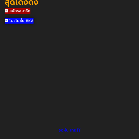
สุดโด่งดัง
สมัครสมาชิก
โปรโมชั่น BK8
จอห์น เทอร์รี่