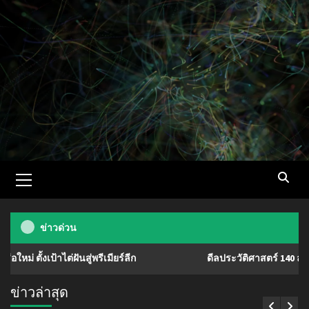
Skip
to
content
Primary
Menu
ข่าวด่วน
ันสู่พรีเมียร์ลีก
ดีลประวัติศาสตร์ 140 ล้านยูโร! เบื้องหลัง
ข่าวล่าสุด