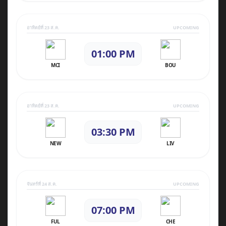
อาทิตย์ที่ 23 ส.ค.
UPCOMING
01:00 PM
MCI
BOU
อาทิตย์ที่ 23 ส.ค.
UPCOMING
03:30 PM
NEW
LIV
จันทร์ที่ 24 ส.ค.
UPCOMING
07:00 PM
FUL
CHE