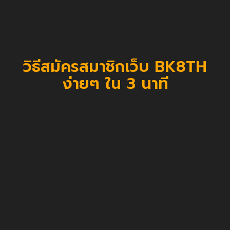
วิธีสมัครสมาชิกเว็บ BK8TH
ง่ายๆ ใน 3 นาที