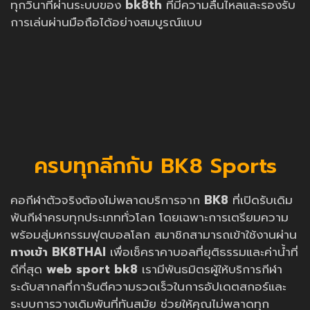
ทุกวินาทีผ่านระบบของ
bk8th
ที่มีความลื่นไหลและรองรับ
การเล่นผ่านมือถือได้อย่างสมบูรณ์แบบ
ครบทุกลีกกับ BK8 Sports
คอกีฬาตัวจริงต้องไม่พลาดบริการจาก
BK8
ที่เปิดรับเดิม
พันกีฬาครบทุกประเภททั่วโลก โดยเฉพาะการเตรียมความ
พร้อมสู่มหกรรมฟุตบอลโลก สมาชิกสามารถเข้าใช้งานผ่าน
ทางเข้า BK8THAI
เพื่อเช็คราคาบอลที่ยุติธรรมและค่าน้ำที่
ดีที่สุด
web sport bk8
เรามีพันธมิตรผู้ให้บริการกีฬา
ระดับสากลที่การันตีความรวดเร็วในการอัปเดตสกอร์และ
ระบบการวางเดิมพันที่ทันสมัย ช่วยให้คุณไม่พลาดทุก