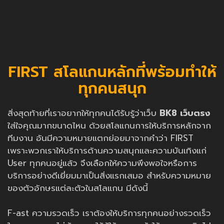
FIRST สโลแกนหลักที่พร้อมทำให้
ทุกคนสนุก
สิ่งสุดท้ายที่เราอยากให้ทุกคนได้รับรู้ว่าเว็บ
BK8 เว็บตรง
ใส่ใจคุณมากขนาดไหน ด้วยสโลแกนการให้บริการหลักจาก
ทีมงาน อันมีความหมายแตกย่อยมาจากคำว่า FIRST
เพราะพวกเราให้บริการด้านความสนุกและความบันเทิงแก่
User ทุกคนอยู่แล้ว จึงเลือกให้ความพึงพอใจหรือการ
บริการอย่างดีเยี่ยมมาเป็นสิ่งแรกเสมอ สำหรับความหมาย
ของตัวอักษรแต่ละตัวในสโลแกน มีดังนี้
F-ast ความรวดเร็ว เราต้องให้บริการทุกคนอย่างรวดเร็ว