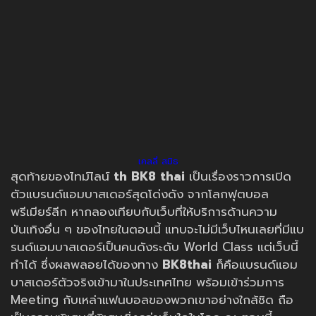
เคลลี่ สมิธ
สุดท้ายของไทม์ไลน์
th
BK8 thai
เป็นเรื่องราวการเปิด
ตัวแบรนด์แอมบาสเดอร์สุดโด่งดัง จากโลกฟุตบอล
พรีเมียร์ลีก หากลองเทียบกับเว็บที่ให้บริการด้านความ
บันเทิงอื่น ๆ ของไทยในตอนนี้ แทบจะไม่มีเว็บไหนเลยที่มีแบ
รนด์แอมบาสเดอร์เป็นคนดังระดับ World Class แต่เว็บนี้
ทำได้ ซึ่งผลพลอยได้ของทาง
BK8thai
ก็คือแบรนด์แอม
บาสเดอร์ตัวจริงเข้ามาในประเทศไทย พร้อมเข้าร่วมการ
Meeting กับเหล่าแฟนบอลของพวกเขาอย่างใกล้ชิด ถือ