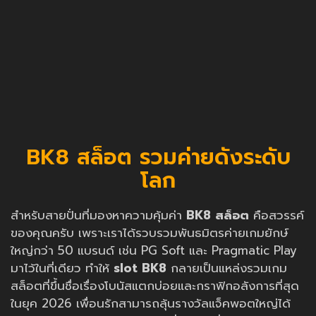
BK8 สล็อต รวมค่ายดังระดับ
โลก
สำหรับสายปั่นที่มองหาความคุ้มค่า
BK8 สล็อต
คือสวรรค์
ของคุณครับ เพราะเราได้รวบรวมพันธมิตรค่ายเกมยักษ์
ใหญ่กว่า 50 แบรนด์ เช่น PG Soft และ Pragmatic Play
มาไว้ในที่เดียว ทำให้
slot BK8
กลายเป็นแหล่งรวมเกม
สล็อตที่ขึ้นชื่อเรื่องโบนัสแตกบ่อยและกราฟิกอลังการที่สุด
ในยุค 2026 เพื่อนรักสามารถลุ้นรางวัลแจ็คพอตใหญ่ได้