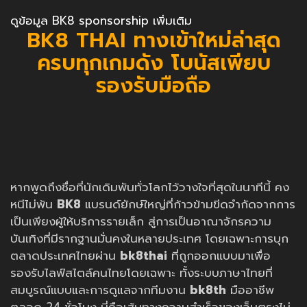
ดูข้อมูล BK8 sponsorship เพิ่มเติม
BK8 THAI ทางเข้าใหม่ล่าสุด
ครบทุกเกมดัง โบนัสเพียบ
รองรับมือถือ
หากพูดถึงชื่อที่นักเดิมพันทั่วโลกไว้วางใจที่สุดในนาทีนี้ คง
หนีไม่พ้น
BK8
แบรนด์ยักษ์ใหญ่ที่ก้าวข้ามขีดจำกัดจากการ
เป็นเพียงผู้ให้บริการรายเล็ก สู่การเป็นอาณาจักรความ
บันเทิงที่มีรากฐานมั่นคงในหลายประเทศ โดยเฉพาะการบุก
ตลาดประเทศไทยผ่าน
bk8thai
ที่ถูกออกแบบมาเพื่อ
รองรับไลฟ์สไตล์คนไทยโดยเฉพาะ ทั้งระบบภาษาไทยที่
สมบูรณ์แบบและการดูแลจากทีมงาน
bk8th
มืออาชีพ