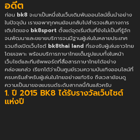
อดีต
ก่อน
bk8
จะมาเป็นหนึ่งในเว็บเดิมพันออนไลน์ชั้นนำอย่าง
ในปัจจุบัน เราขอพาทุกคนย้อนกลับไปสำรวจเส้นทางการ
เติบโตของ
bk8sport
ตั้งแต่จุดเริ่มต้นที่ยังไม่เป็นที่รู้จัก
จนพัฒนาและขยายบริการจนมีฐานผู้เล่นในหลายประเทศ
รวมถึงเปิดเว็บไซต์
bk8thai land
ที่รองรับผู้เล่นชาวไทย
โดยเฉพาะ พร้อมบริการภาษาไทยเต็มรูปแบบทั้งในหน้า
เว็บไซต์และทีมซัพพอร์ตที่สื่อสารภาษาไทยได้อย่าง
คล่องแคล่ว เรียกได้ว่าเป็นศูนย์รวมความบันเทิงออนไลน์ที่
ครบครันสำหรับผู้เล่นในไทยอย่างแท้จริง ถึงเวลาย้อนดู
ความเป็นมาของแบรนด์ระดับสากลนี้กันแล้วครับ
1. ปี 2015 BK8 ได้รับรางวัลเว็บไซต์
แห่งปี