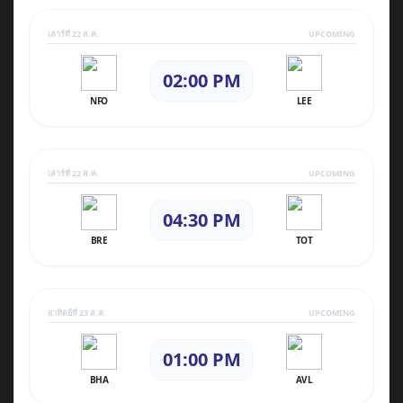
เสาร์ที่ 22 ส.ค.
UPCOMING
02:00 PM
NFO
LEE
เสาร์ที่ 22 ส.ค.
UPCOMING
04:30 PM
BRE
TOT
อาทิตย์ที่ 23 ส.ค.
UPCOMING
01:00 PM
BHA
AVL