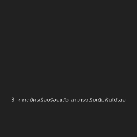
3. หากสมัครเรียบร้อยแล้ว สามารถเริ่มเดิมพันได้เลย