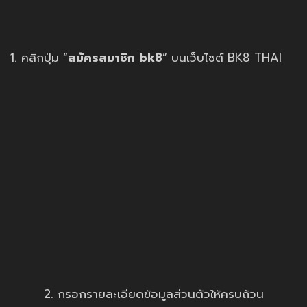
1. คลิกปุ่ม “
สมัครสมาชิก bk8
” บนเว็บไซต์ BK8 THAI
2. กรอกรายละเอียดข้อมูลส่วนตัวให้ครบถ้วน