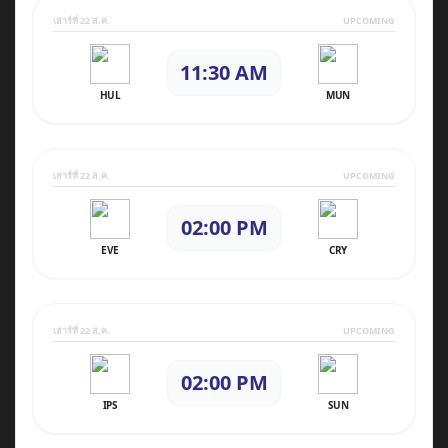
เสาร์ที่ 22 ส.ค.
UPCOMING
11:30 AM
HUL
MUN
เสาร์ที่ 22 ส.ค.
UPCOMING
02:00 PM
EVE
CRY
เสาร์ที่ 22 ส.ค.
UPCOMING
02:00 PM
IPS
SUN