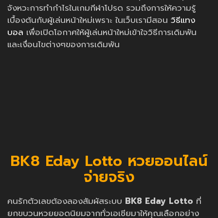
จังหวะการทำกำไรในเกมกีฬาโปรด รวมถึงการให้ความรู้
เบื้องต้นกับผู้เล่นหน้าใหม่เพราะ ในเว็บเรามีสอน
วิธีแทง
บอล
เพื่อเปิดโอกาศให้ผู้เล่นหน้าใหม่เข้าใจวิธีการเดิมพัน
และเงื่อนไขต่างๆของการเดิมพัน
BK8 Eday Lotto หวยออนไลน์
จ่ายจริง
คนรักตัวเลขต้องลองสัมผัสระบบ
BK8 Eday Lotto
ที่
ยกขบวนหวยยอดนิยมจากทั่วเอเชียมาให้คุณเลือกอย่าง