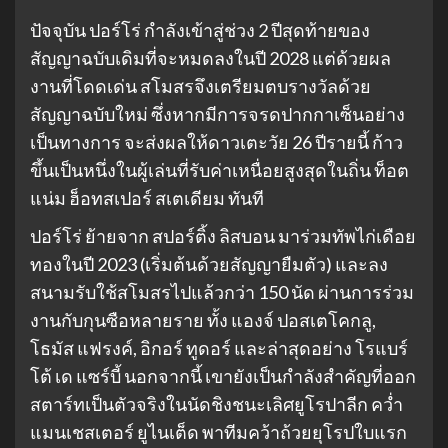
ปัจจุบัน ปอร์โร่ กำลังเข้าสู่ช่วง 2 ปีสุดท้ายของ
สัญญาฉบับเดิมที่จะหมดลงในปี 2028 แต่ด้วยผล
งานที่โดดเด่น สโมสรจึงเตรียมตบรางวัลด้วย
สัญญาฉบับใหม่ ซึ่งหากมีการจรดปากกาเซ็นอย่าง
เป็นทางการ จะส่งผลให้ดาวเตะวัย 26 ปีรายนี้ ก้าว
ขึ้นเป็นหนึ่งในผู้เล่นที่รับค่าเหนื่อยสูงสุดในถิ่น ท็อต
แน่ม ฮ็อทสเปอร์ สเตเดียม ทันที
ปอร์โร่ ย้ายจาก สปอร์ติ้ง ลิสบอน มาร่วมทัพไก่เดือย
ทองในปี 2023 (เริ่มต้นด้วยสัญญายืมตัว) และลง
สนามรับใช้สโมสรไปแล้วกว่า 150 นัด ผ่านการร่วม
งานกับกุนซือหลายราย ทั้ง แองจ์ ปอสเตโคกลู,
โธมัส แฟรงค์, อิกอร์ ทูดอร์ และล่าสุดอย่าง โรแบร์
โต้ เด แซร์บี้ นอกจากนี้ เขายังเป็นกำลังสำคัญที่ออก
สตาร์ทเป็นตัวจริงในนัดชิงชนะเลิศยูโรปาลีก คว่ำ
แมนเชสเตอร์ ยูไนเต็ด พาทีมคว้าถ้วยยุโรปใบแรก