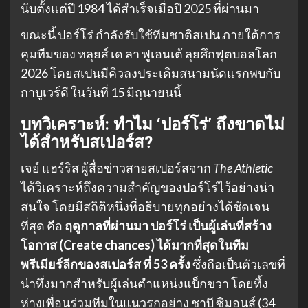
นับตั้งแต่ปี 1984 ได้สำเร็จเมื่อปี 2025 ที่ผ่านมา
ขณะนี้ ปอร์โร่ กำลังรับใช้ทีมชาติสเปน ภายใต้การ
คุมทีมของ หลุยส์ เด ลา ฟูเอนเต้ ลุยศึกฟุตบอลโลก
2026 โดยสเปนมีคิวลงประเดิมสนามนัดแรกพบกับ
กาบูเวร์ดี ในวันที่ 15 มิถุนายนนี้
บทวิเคราะห์: ทำไม ‘ปอร์โร่’ ถึงขาดไม่
ได้สำหรับสเปอร์ส?
เจย์ แฮร์ริส ผู้สื่อข่าวสายสเปอร์สจาก
The Athletic
ได้วิเคราะห์ถึงความสำคัญของปอร์โร่ไว้อย่างน่า
สนใจ โดยมีสถิติหนึ่งที่อธิบายทุกอย่างได้ชัดเจน
ที่สุด คือ
ฤดูกาลที่ผ่านมา ปอร์โร่ เป็นผู้เล่นที่สร้าง
โอกาส (Create chances) ได้มากที่สุดในทีม
พรีเมียร์ลีกของสเปอร์ส ที่ 53 ครั้ง
ซึ่งถือเป็นตัวเลขที่
น่าทึ่งมากสำหรับผู้เล่นตำแหน่งแบ็กขวา โดยทิ้ง
ห่างเพื่อนร่วมทีมในแนวรุกอย่าง ชาบี ซิมอนส์ (34