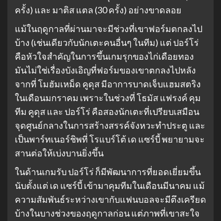
ครั้ง) และ มาติส แตล (30 ครั้ง) อย่างขาดลอย
แม้ในฤดูกาลที่ผ่านมาจะมีช่วงที่เขาฟอร์มตกลงไป
บ้าง (เช่นเดียวกับนักเตะคนอื่นๆ ในทีม) แต่ ปอร์โร่
คือหัวใจสำคัญในการขึ้นเกมรุกของไก่เดือยทอง
มันไม่ใช่เรื่องบังเอิญที่ฟอร์มของเขาตกลงไปหลัง
จากที่ โมฮัมเหม็ด คูดุส มีอาการบาดเจ็บแฮมสตริง
ในเดือนมกราคม เพราะในช่วงที่ โธมัส แฟรงค์ คุม
ทีม คูดุส และ ปอร์โร่ คือสองนักเตะที่เปรียบเสมือน
จุดศูนย์กลางในการสร้างสรรค์จังหวะทำประตู และ
เป็นพาร์ทเนอร์ชิพที่ โรแบร์โต้ เด แซร์บี้ พยายามจะ
สานต่อให้เบ่งบานยิ่งขึ้น
ในด้านเกมรับ ปอร์โร่ ก็มีพัฒนาการที่ยอดเยี่ยมขึ้น
นับตั้งแต่ เด แซร์บี้ เข้ามาคุมทีมในเดือนมีนาคม แม้
ความสัมพันธ์ระหว่างเขากับแฟนบอลจะมีตึงเครียด
บ้างในบางช่วงของฤดูกาลก่อน แต่ภาพที่เขาสะใจ