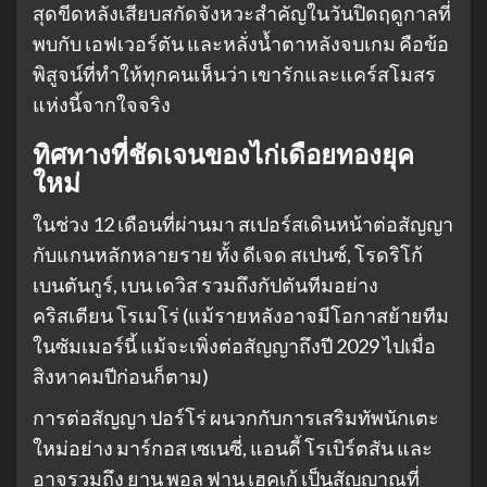
สุดขีดหลังเสียบสกัดจังหวะสำคัญในวันปิดฤดูกาลที่
พบกับ เอฟเวอร์ตัน และหลั่งน้ำตาหลังจบเกม คือข้อ
พิสูจน์ที่ทำให้ทุกคนเห็นว่า เขารักและแคร์สโมสร
แห่งนี้จากใจจริง
ทิศทางที่ชัดเจนของไก่เดือยทองยุค
ใหม่
ในช่วง 12 เดือนที่ผ่านมา สเปอร์สเดินหน้าต่อสัญญา
กับแกนหลักหลายราย ทั้ง ดีเจด สเปนซ์, โรดริโก้
เบนตันกูร์, เบน เดวิส รวมถึงกัปตันทีมอย่าง
คริสเตียน โรเมโร่ (แม้รายหลังอาจมีโอกาสย้ายทีม
ในซัมเมอร์นี้ แม้จะเพิ่งต่อสัญญาถึงปี 2029 ไปเมื่อ
สิงหาคมปีก่อนก็ตาม)
การต่อสัญญา ปอร์โร่ ผนวกกับการเสริมทัพนักเตะ
ใหม่อย่าง มาร์กอส เซเนซี่, แอนดี้ โรเบิร์ตสัน และ
อาจรวมถึง ยาน พอล ฟาน เฮคเก้ เป็นสัญญาณที่