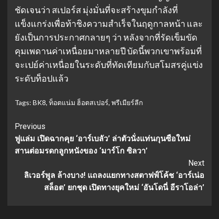
ชัดเจนว่า สเปอร์ส มุ่งมั่นที่จะสร้างขุมกำลังที่
แข็งแกร่งเพื่อท้าชิงความสำเร็จในฤดูกาลหน้า และ
ยังเป็นการประกาศกลายๆ ว่า หลังจากที่รัดเข็มขัด
คุมเพดานค่าเหนื่อยมาหลายปี บัดนี้พวกเขาพร้อมที่
จะเปย์ค่าเหนื่อยในระดับที่ทัดเทียมกับสโมสรคู่แข่ง
ระดับท็อปแล้ว
Tags:
BK8
,
ท็อตแน่ม ฮ็อตสเปอร์
,
พรีเมียร์ลีก
Continue
Previous
ฟูแล่ม เปิดฉากคุย ‘อาร์เบลัว’ ล่าตัวนั่งแท่นกุนซือใหม่
Reading
สานต่อมรดกลูกหนังของ ‘มาร์โก ซิลวา’
Next
ลิเวอร์พูล ล้างบาง! แถลงแยกทางสตาฟฟ์โค้ช ‘อาร์เน่อ
สล็อต’ ยกชุด เปิดทางยุคใหม่ ‘อันโดนี่ อีราโอล่า’