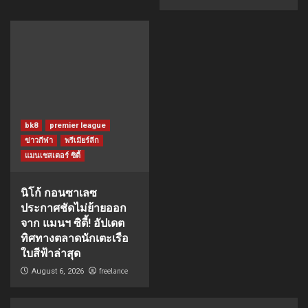
bk8
premier league
ข่าวกีฬา
พรีเมียร์ลีก
แมนเชสเตอร์ ซิตี้
นิโก้ กอนซาเลซ
ประกาศชัดไม่ย้ายออก
จาก แมนฯ ซิตี้! อัปเดต
ทิศทางตลาดนักเตะเรือ
ใบสีฟ้าล่าสุด
freelance
August 6, 2026