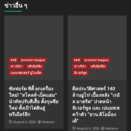
ข่าวอื่น ๆ
bk8
premier league
bk8
premier league
ข่าวกีฬา
พรีเมียร์ลีก
ข่าวกีฬา
พรีเมียร์ลีก
แมนเชสเตอร์ ยูไนเต็ด
ลิเวอร์พูล
ซัลฟอร์ด ซิตี้ ยกเครื่อง
ดีลประวัติศาสตร์ 140
ใหม่! “สโคลส์-เบ็คแฮม”
ล้านยูโร! เบื้องหลัง “เรอั
นำทัพปรับสีเสื้อ ตั้งกุนซือ
ล มาดริด” ปาดหน้า
ใหม่ ตั้งเป้าไต่ฝันสู่
ลิเวอร์พูล และ เปแอสเช
พรีเมียร์ลีก
คว้าตัว “ยาน ดิโอม็อง
เด้”
freelance
August 6, 2026
freelance
August 6, 2026