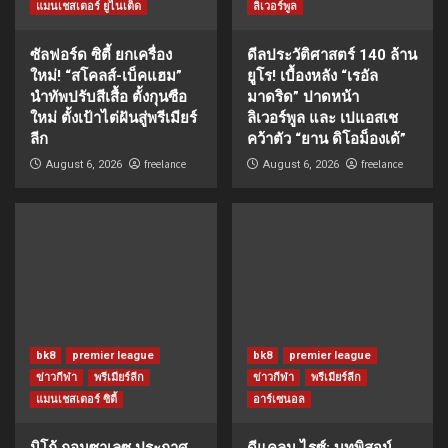
แมนเชสเตอร์ ยูไนเต็ด
ลิเวอร์พูล
ซัลฟอร์ด ซิตี้ ยกเครื่อง
ดีลประวัติศาสตร์ 140 ล้าน
ใหม่! “สโคลส์-เบ็คแฮม”
ยูโร! เบื้องหลัง “เรอัล
นำทัพปรับสีเสื้อ ตั้งกุนซือ
มาดริด” ปาดหน้า
ใหม่ ตั้งเป้าไต่ฝันสู่พรีเมียร์
ลิเวอร์พูล และ เปแอสเช
ลีก
คว้าตัว “ยาน ดิโอม็องเด้”
freelance
freelance
August 6, 2026
August 6, 2026
bk8
premier league
bk8
premier league
ข่าวกีฬา
พรีเมียร์ลีก
ข่าวกีฬา
พรีเมียร์ลีก
แมนเชสเตอร์ ซิตี้
อาร์เซนอล
นิโก้ กอนซาเลซ ประกาศ
ดีแคลน ไรซ์: บทพิสูจน์