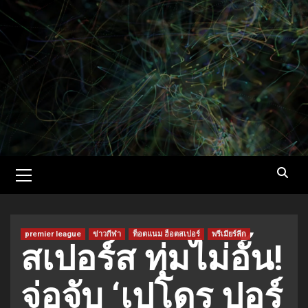
Skip
to
content
Primary
Menu
premier league
ข่าวกีฬา
ท็อตแนม ฮ็อตสเปอร์
พรีเมียร์ลีก
สเปอร์ส ทุ่มไม่อั้น!
จ่อจับ ‘เปโดร ปอร์