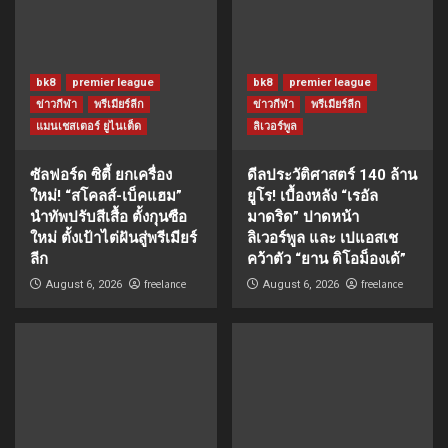
bk8
premier league
bk8
premier league
ข่าวกีฬา
พรีเมียร์ลีก
ข่าวกีฬา
พรีเมียร์ลีก
แมนเชสเตอร์ ยูไนเต็ด
ลิเวอร์พูล
ซัลฟอร์ด ซิตี้ ยกเครื่อง
ดีลประวัติศาสตร์ 140 ล้าน
ใหม่! “สโคลส์-เบ็คแฮม”
ยูโร! เบื้องหลัง “เรอัล
นำทัพปรับสีเสื้อ ตั้งกุนซือ
มาดริด” ปาดหน้า
ใหม่ ตั้งเป้าไต่ฝันสู่พรีเมียร์
ลิเวอร์พูล และ เปแอสเช
ลีก
คว้าตัว “ยาน ดิโอม็องเด้”
freelance
freelance
August 6, 2026
August 6, 2026