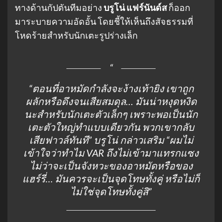
ทางด้านกัปตันทีมอย่าง
บรูโน่ แฟร์นันด์ส
ก็ออก
มาระบายความอัดอั้น โดยชี้ให้เห็นถึงสัจธรรมที่
โหดร้ายสำหรับนักเตะรูปร่างเล็ก
“ตอนที่อาหมัดกำลังจะง้างเท้ายิง เขาถูก
ผลักหรือดึงจนเสียสมดุล… มันน่าหงุดหงิด
นะสำหรับนักเตะตัวเล็กๆ เพราะพอเป็นนัก
เตะตัวใหญ่ทำแบบเดียวกัน พวกเขากลับ
เสียฟาวล์ทันที”
บรูโน่ กล่าวเสริม
“ผมไม่
เข้าใจว่าทำไม VAR ถึงไม่เข้ามาแทรกแซง
ไม่ว่าจะเป็นจังหวะของอาหมัดหรือของ
แฮร์รี่… มันควรจะเป็นจุดโทษทั้งคู่ หรือไม่ก็
ไม่ใช่จุดโทษทั้งคู่สิ”