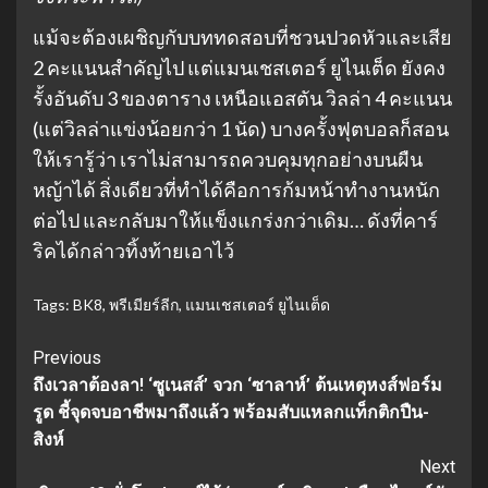
แม้จะต้องเผชิญกับบททดสอบที่ชวนปวดหัวและเสีย
2 คะแนนสำคัญไป แต่แมนเชสเตอร์ ยูไนเต็ด ยังคง
รั้งอันดับ 3 ของตาราง เหนือแอสตัน วิลล่า 4 คะแนน
(แต่วิลล่าแข่งน้อยกว่า 1 นัด) บางครั้งฟุตบอลก็สอน
ให้เรารู้ว่า เราไม่สามารถควบคุมทุกอย่างบนผืน
หญ้าได้ สิ่งเดียวที่ทำได้คือการก้มหน้าทำงานหนัก
ต่อไป และกลับมาให้แข็งแกร่งกว่าเดิม… ดังที่คาร์
ริคได้กล่าวทิ้งท้ายเอาไว้
Tags:
BK8
,
พรีเมียร์ลีก
,
แมนเชสเตอร์ ยูไนเต็ด
Continue
Previous
ถึงเวลาต้องลา! ‘ซูเนสส์’ จวก ‘ซาลาห์’ ต้นเหตุหงส์ฟอร์ม
Reading
รูด ชี้จุดจบอาชีพมาถึงแล้ว พร้อมสับแหลกแท็กติกปืน-
สิงห์
Next