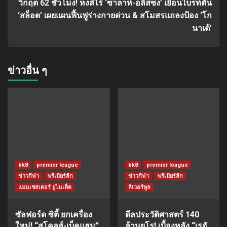
วิกฤต 62 ชั่วโมง! หงส์ไร้ ‘ซาลาห์-อลิสซง’ เยือนไบรท์ตัน
‘สล็อต’ เผยแผนฟื้นฟูร่างกายด่วน & สโมสรแถลงป้อง ‘โก
นาเต้’
ข่าวอื่น ๆ
bk8
premier league
bk8
premier league
ข่าวกีฬา
พรีเมียร์ลีก
ข่าวกีฬา
พรีเมียร์ลีก
แมนเชสเตอร์ ยูไนเต็ด
ลิเวอร์พูล
ซัลฟอร์ด ซิตี้ ยกเครื่อง
ดีลประวัติศาสตร์ 140
ใหม่! “สโคลส์-เบ็คแฮม”
ล้านยูโร! เบื้องหลัง “เรอั