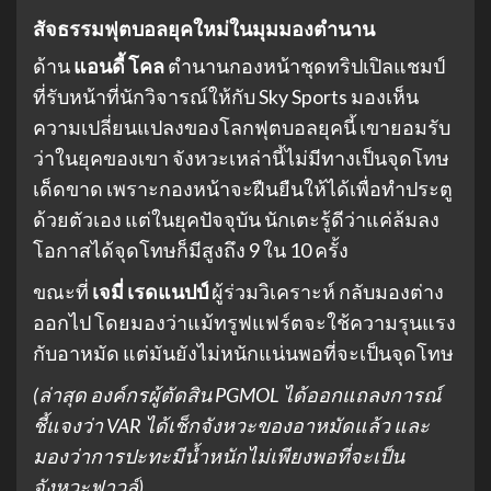
สัจธรรมฟุตบอลยุคใหม่ในมุมมองตำนาน
ด้าน
แอนดี้ โคล
ตำนานกองหน้าชุดทริปเปิลแชมป์
ที่รับหน้าที่นักวิจารณ์ให้กับ Sky Sports มองเห็น
ความเปลี่ยนแปลงของโลกฟุตบอลยุคนี้ เขายอมรับ
ว่าในยุคของเขา จังหวะเหล่านี้ไม่มีทางเป็นจุดโทษ
เด็ดขาด เพราะกองหน้าจะฝืนยืนให้ได้เพื่อทำประตู
ด้วยตัวเอง แต่ในยุคปัจจุบัน นักเตะรู้ดีว่าแค่ล้มลง
โอกาสได้จุดโทษก็มีสูงถึง 9 ใน 10 ครั้ง
ขณะที่
เจมี่ เรดแนปป์
ผู้ร่วมวิเคราะห์ กลับมองต่าง
ออกไป โดยมองว่าแม้ทรูฟแฟร์ตจะใช้ความรุนแรง
กับอาหมัด แต่มันยังไม่หนักแน่นพอที่จะเป็นจุดโทษ
(ล่าสุด องค์กรผู้ตัดสิน PGMOL ได้ออกแถลงการณ์
ชี้แจงว่า VAR ได้เช็กจังหวะของอาหมัดแล้ว และ
มองว่าการปะทะมีน้ำหนักไม่เพียงพอที่จะเป็น
จังหวะฟาวล์)