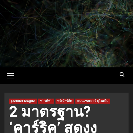
Skip
to
content
Primary
Menu
premier league
ข่าวกีฬา
พรีเมียร์ลีก
แมนเชสเตอร์ ยูไนเต็ด
2 มาตรฐาน?
‘คาร์ริค’ สุดงง