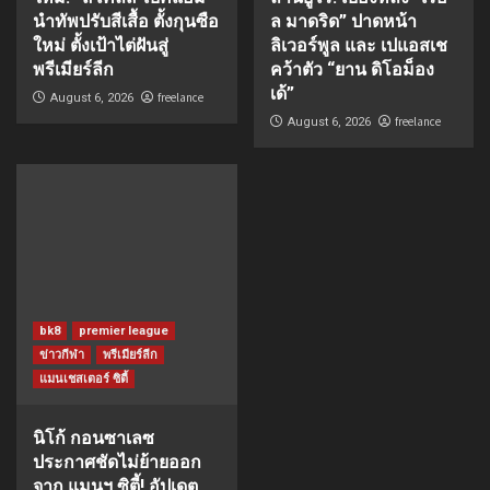
นำทัพปรับสีเสื้อ ตั้งกุนซือ
ล มาดริด” ปาดหน้า
ใหม่ ตั้งเป้าไต่ฝันสู่
ลิเวอร์พูล และ เปแอสเช
พรีเมียร์ลีก
คว้าตัว “ยาน ดิโอม็อง
เด้”
freelance
August 6, 2026
freelance
August 6, 2026
bk8
premier league
ข่าวกีฬา
พรีเมียร์ลีก
แมนเชสเตอร์ ซิตี้
นิโก้ กอนซาเลซ
ประกาศชัดไม่ย้ายออก
จาก แมนฯ ซิตี้! อัปเดต