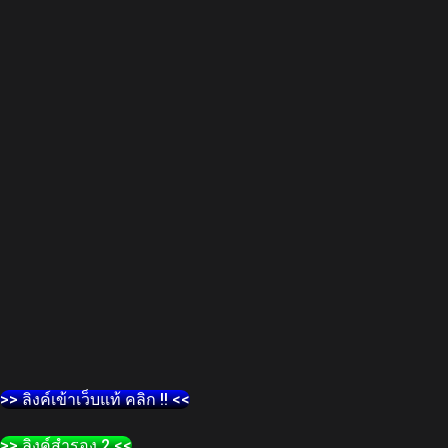
>> ลิงค์เข้าเว็บแท้ คลิก !! <<
>> ลิงค์สำรอง 2 <<