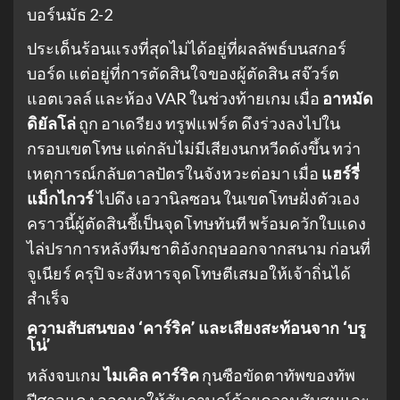
บอร์นมัธ 2-2
ประเด็นร้อนแรงที่สุดไม่ได้อยู่ที่ผลลัพธ์บนสกอร์
บอร์ด แต่อยู่ที่การตัดสินใจของผู้ตัดสิน สจ๊วร์ต
แอตเวลล์ และห้อง VAR ในช่วงท้ายเกม เมื่อ
อาหมัด
ดิยัลโล่
ถูก อาเดรียง ทรูฟแฟร์ต ดึงร่วงลงไปใน
กรอบเขตโทษ แต่กลับไม่มีเสียงนกหวีดดังขึ้น ทว่า
เหตุการณ์กลับตาลปัตรในจังหวะต่อมา เมื่อ
แฮร์รี่
แม็กไกวร์
ไปดึง เอวานิลซอน ในเขตโทษฝั่งตัวเอง
คราวนี้ผู้ตัดสินชี้เป็นจุดโทษทันที พร้อมควักใบแดง
ไล่ปราการหลังทีมชาติอังกฤษออกจากสนาม ก่อนที่
จูเนียร์ ครุปิ จะสังหารจุดโทษตีเสมอให้เจ้าถิ่นได้
สำเร็จ
ความสับสนของ ‘คาร์ริค’ และเสียงสะท้อนจาก ‘บรู
โน่’
หลังจบเกม
ไมเคิล คาร์ริค
กุนซือขัดตาทัพของทัพ