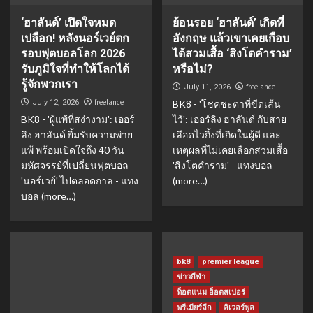
‘ฮาลันด์’ เปิดใจหมด
ย้อนรอย ‘ฮาลันด์’ เกิดที่
เปลือก! หลังนอร์เวย์ตก
อังกฤษ แล้วเขาเคยเกือบ
รอบฟุตบอลโลก 2026
ได้สวมเสื้อ ‘สิงโตคำราม’
รับภูมิใจที่ทำให้โลกได้
หรือไม่?
รู้จักพวกเรา
freelance
July 11, 2026
freelance
July 12, 2026
BK8 - 'โชคชะตาที่ขีดเส้น
BK8 - 'ผู้แพ้ที่สง่างาม': เออร์
ไว้': เออร์ลิง ฮาลันด์ กับสาย
ลิง ฮาลันด์ ยิ้มรับความพ่าย
เลือดไวกิ้งที่เกิดในผู้ดี และ
แพ้ พร้อมเปิดใจถึง 40 วัน
เหตุผลที่ไม่เคยเลือกสวมเสื้อ
มหัศจรรย์ที่เปลี่ยนฟุตบอล
'สิงโตคำราม' - แทงบอล
'นอร์เวย์' ไปตลอดกาล - แทง
(more…)
บอล (more…)
bk8
premier league
ข่าวกีฬา
ท็อตแนม ฮ็อตสเปอร์
พรีเมียร์ลีก
ลิเวอร์พูล