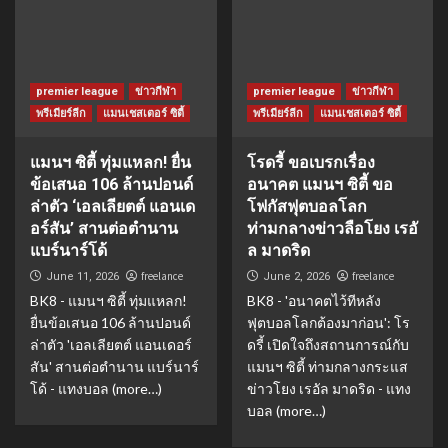
premier league
ข่าวกีฬา
premier league
ข่าวกีฬา
พรีเมียร์ลีก
แมนเชสเตอร์ ซิตี้
พรีเมียร์ลีก
แมนเชสเตอร์ ซิตี้
แมนฯ ซิตี้ ทุ่มแหลก! ยื่น
โรดรี้ ขอเบรกเรื่อง
ข้อเสนอ 106 ล้านปอนด์
อนาคต แมนฯ ซิตี้ ขอ
ล่าตัว ‘เอลเลียตต์ แอนเด
โฟกัสฟุตบอลโลก
อร์สัน’ สานต่อตำนาน
ท่ามกลางข่าวลือโยง เรอั
แบร์นาร์โด้
ล มาดริด
freelance
freelance
June 11, 2026
June 2, 2026
BK8 - แมนฯ ซิตี้ ทุ่มแหลก!
BK8 - 'อนาคตไว้ทีหลัง
ยื่นข้อเสนอ 106 ล้านปอนด์
ฟุตบอลโลกต้องมาก่อน': โร
ล่าตัว 'เอลเลียตต์ แอนเดอร์
ดรี้ เปิดใจถึงสถานการณ์กับ
สัน' สานต่อตำนาน แบร์นาร์
แมนฯ ซิตี้ ท่ามกลางกระแส
โด้ - แทงบอล (more…)
ข่าวโยง เรอัล มาดริด - แทง
บอล (more…)