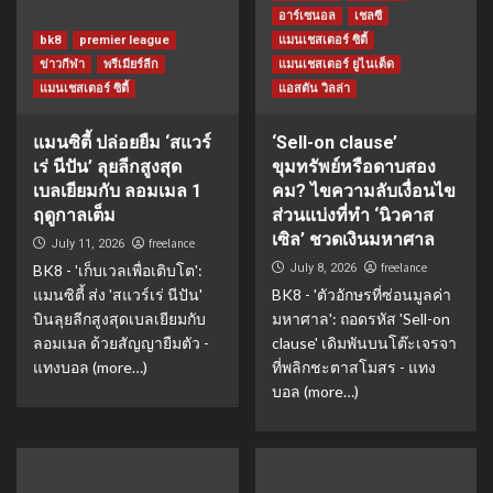
อาร์เซนอล
เชลซี
bk8
premier league
แมนเชสเตอร์ ซิตี้
ข่าวกีฬา
พรีเมียร์ลีก
แมนเชสเตอร์ ยูไนเต็ด
แมนเชสเตอร์ ซิตี้
แอสตัน วิลล่า
แมนซิตี้ ปล่อยยืม ‘สแวร์
‘Sell-on clause’
เร่ นีปัน’ ลุยลีกสูงสุด
ขุมทรัพย์หรือดาบสอง
เบลเยียมกับ ลอมเมล 1
คม? ไขความลับเงื่อนไข
ฤดูกาลเต็ม
ส่วนแบ่งที่ทำ ‘นิวคาส
เซิล’ ชวดเงินมหาศาล
freelance
July 11, 2026
freelance
BK8 - 'เก็บเวลเพื่อเติบโต':
July 8, 2026
แมนซิตี้ ส่ง 'สแวร์เร่ นีปัน'
BK8 - 'ตัวอักษรที่ซ่อนมูลค่า
บินลุยลีกสูงสุดเบลเยียมกับ
มหาศาล': ถอดรหัส 'Sell-on
ลอมเมล ด้วยสัญญายืมตัว -
clause' เดิมพันบนโต๊ะเจรจา
แทงบอล (more…)
ที่พลิกชะตาสโมสร - แทง
บอล (more…)