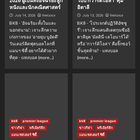
2026 ผู้เป็นทั้งอัจฉริยะลูก
‘เป๊ป กวาร์ดิโอล่า’ คุม
หนังและนักคณิตศาสตร์
อิตาลี
freelance
freelance
July 14, 2026
July 13, 2026
BK8 - 'อัจฉริยะทั้งในและ
BK8 - 'โปรเจกต์ปฏิวัติอัซซู
นอกสนาม': เจาะลึกความ
รี่': เจาะลึกแคนดิเดตกุนซืออิ
เก่งกาจของ 'อายยุบ บูอัดดี'
ตาลียุค 'มัลดินี่-เลโอนาร์โด้'
วันเดอร์คิดฟุตบอลโลกที่
หรือ 'กวาร์ดิโอล่า' คือจิ๊กซอว์
แมนฯ ซิตี้ อยากได้ตัวมาก
ชิ้นสุดท้าย? - แทงบอล
ที่สุด - แทงบอล (more…)
(more…)
bk8
premier league
bk8
premier league
ข่าวกีฬา
พรีเมียร์ลีก
ข่าวกีฬา
พรีเมียร์ลีก
แมนเชสเตอร์ ซิตี้
แมนเชสเตอร์ ซิตี้