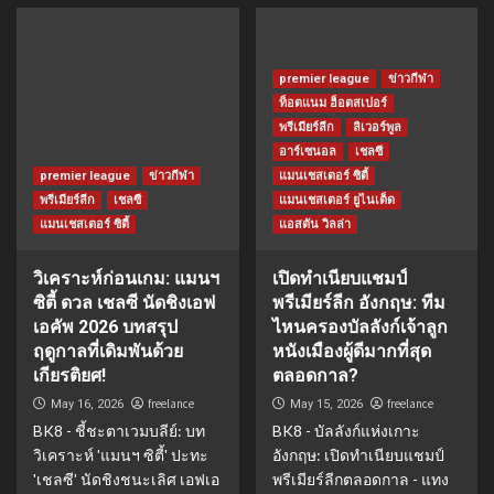
premier league
ข่าวกีฬา
ท็อตแนม ฮ็อตสเปอร์
พรีเมียร์ลีก
ลิเวอร์พูล
อาร์เซนอล
เชลซี
premier league
ข่าวกีฬา
แมนเชสเตอร์ ซิตี้
พรีเมียร์ลีก
เชลซี
แมนเชสเตอร์ ยูไนเต็ด
แมนเชสเตอร์ ซิตี้
แอสตัน วิลล่า
วิเคราะห์ก่อนเกม: แมนฯ
เปิดทำเนียบแชมป์
ซิตี้ ดวล เชลซี นัดชิงเอฟ
พรีเมียร์ลีก อังกฤษ: ทีม
เอคัพ 2026 บทสรุป
ไหนครองบัลลังก์เจ้าลูก
ฤดูกาลที่เดิมพันด้วย
หนังเมืองผู้ดีมากที่สุด
เกียรติยศ!
ตลอดกาล?
freelance
freelance
May 16, 2026
May 15, 2026
BK8 - ชี้ชะตาเวมบลีย์: บท
BK8 - บัลลังก์แห่งเกาะ
วิเคราะห์ 'แมนฯ ซิตี้' ปะทะ
อังกฤษ: เปิดทำเนียบแชมป์
'เชลซี' นัดชิงชนะเลิศ เอฟเอ
พรีเมียร์ลีกตลอดกาล - แทง