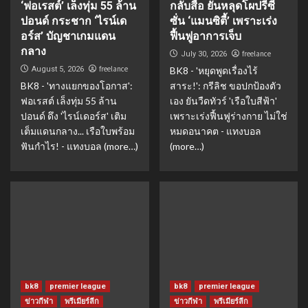
‘ฟอเรสต์’ เล็งทุ่ม 55 ล้าน
กลับสื่อ ยันหลุดโผปรีซี
ปอนด์ กระชาก ‘ไรน์เด
ซั่น ‘แมนซิตี้’ เพราะเร่ง
อร์ส’ บัญชาเกมแดน
ฟื้นฟูอาการเจ็บ
กลาง
freelance
July 30, 2026
freelance
August 5, 2026
BK8 - 'หยุดพูดเรื่องไร้
BK8 - 'ทางแยกของโอกาส':
สาระ!': กรีลิช ขอปกป้องตัว
ฟอเรสต์ เล็งทุ่ม 55 ล้าน
เอง ยันวืดทัวร์ 'เรือใบสีฟ้า'
ปอนด์ ดึง 'ไรน์เดอร์ส' เติม
เพราะเร่งฟื้นฟูร่างกาย ไม่ใช่
เต็มแดนกลาง... เรือใบพร้อม
หมดอนาคต - แทงบอล
ฟันกำไร! - แทงบอล (more…)
(more…)
bk8
premier league
bk8
premier league
ข่าวกีฬา
พรีเมียร์ลีก
ข่าวกีฬา
พรีเมียร์ลีก