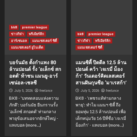
bk8
premier league
ข่าวกีฬา
พรีเมียร์ลีก
bk8
premier league
อาร์เซนอล
แมนเชสเตอร์ ซิตี้
ข่าวกีฬา
พรีเมียร์ลีก
แมนเชสเตอร์ ยูไนเต็ด
แมนเชสเตอร์ ซิตี้
บอร์นมัธ ตั้งกำแพง 80
แมนซิตี้ ปิดดีล 12.5 ล้าน
ล้านปอนด์ รั้ง ‘อเล็กซ์ สก
ปอนด์ คว้า ‘เจเรมี่ ม็อง
อตต์’ ท้าชน แมนยู-อาร์
ก้า’ วันเดอร์คิดเลสเตอร์
เซน่อล-เชลซี
สานฝันกุนซือ ‘มาเรสก้า’
freelance
freelance
July 5, 2026
July 5, 2026
BK8 - 'บททดสอบแห่งความ
BK8 - 'เพชรแท้ท่ามกลาง
ภักดี': บอร์นมัธ ยืนกรานรั้ง
พายุ': ทำไม แมนฯ ซิตี้ ถึง
'อเล็กซ์ สกอตต์' ท่ามกลาง
ยอมทุ่ม 12.5 ล้านปอนด์ เพื่อ
พายุข้อเสนอจากยักษ์ใหญ่ -
เด็กหนุ่มวัย 16 ปีที่ชื่อ 'เจเรมี่
แทงบอล (more…)
ม็องก้า' - แทงบอล (more…)