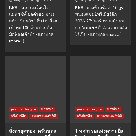
May 27, 2026
May 26, 2026
BK8 - 'สเปกไม่โดนใจ':
BK8 - มองข้ามช็อต! 10 กูรู
แมนฯ ซิตี้ ปัดคำขอ 'มาเร
ฟันธงแชมป์พรีเมียร์ลีก
สก้า' เมินคว้า 'เอ็นโซ่' ล็อก
2026-27: 'อาร์เซน่อล' นอน
เป้าทุ่ม 100 ล้านปอนด์ล่า
มา, 'แมนฯ ซิตี้' ส่อแววเป๋หลัง
มิดฟิลด์เจ้าป่า - แทงบอล
ไร้เป๊ป - แทงบอล (more…)
(more…)
premier league
ข่าวกีฬา
premier league
ข่าวกีฬา
พรีเมียร์ลีก
แมนเชสเตอร์ ซิตี้
พรีเมียร์ลีก
แมนเชสเตอร์ ซิตี้
สั่งลายุคทอง! ควันหลง
1 ทศวรรษแห่งความยิ่ง