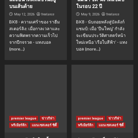
บนเส้นด้าย
ในรอบ 22 ปี
freelance
freelance
May 12, 2026
May 9, 2026
BK8 - ความเศร้าของ ราฮีม
BK8 - นับถอยหลังสู่บัลลังก์
สเตอร์ลิง: เมื่อกาลเวลาและ
แชมป์: เมื่อ 'ปืนใหญ่' กำลัง
ความฟิตพรากความเร็วไป
จะเขียนประวัติศาสตร์หน้า
จากปีกจรวด - แทงบอล
ใหม่เหนือ 'เรือใบสีฟ้า' - แทง
(more…)
บอล (more…)
premier league
ข่าวกีฬา
premier league
ข่าวกีฬา
พรีเมียร์ลีก
แมนเชสเตอร์ ซิตี้
พรีเมียร์ลีก
แมนเชสเตอร์ ซิตี้