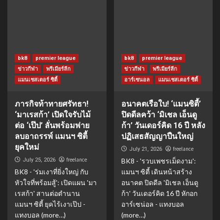
bk8
premier league
bk8
premier league
ข่าวกีฬา
พรีเมียร์ลีก
ข่าวกีฬา
พรีเมียร์ลีก
แมนเชสเตอร์ ซิตี้
อาร์เซนอล
แมนเชสเตอร์ ซิตี้
ภารกิจท้าทายศรัทธา!
อนาคตเรือใบ! ‘แมนซิตี้’
‘มาเรสก้า’ เปิดใจรับไม้
ปิดดีลคว้า ‘มิเชล เอ็นดู
ต่อ ‘เป๊ป’ ลั่นพร้อมพ่าย
ก้า’ วันเดอร์คิด 16 ปี หลัง
ลบอาถรรพ์ แมนฯ ซิตี้
ปฏิเสธสัญญาปืนใหญ่
ยุคใหม่
freelance
July 21, 2026
freelance
July 25, 2026
BK8 - 'รวบเพชรเม็ดงาม':
BK8 - 'ร่มเงาที่ยิ่งใหญ่ กับ
แมนฯ ซิตี้ เดินหน้าสร้าง
หัวใจที่พร้อมสู้': เปิดแผน 'มา
อนาคต ปิดดีล 'มิเชล เอ็นดู
เรสก้า' สานต่อตำนาน
ก้า' วันเดอร์คิด 16 ปี หักอก
แมนฯ ซิตี้ ยุคไร้เงาเป๊ป -
อาร์เซน่อล - แทงบอล
แทงบอล (more…)
(more…)