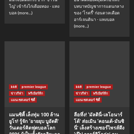
โญ่' เข้ารังไก่เดือยทอง - แทง
บทบาทบัญชาการแดนกลาง
บอล (more…)
ของ 'โรดรี้' ก่อนดวลเดือด
อาร์เจนตินา - แทงบอล
(more…)
bk8
premier league
bk8
premier league
ข่าวกีฬา
พรีเมียร์ลีก
ข่าวกีฬา
พรีเมียร์ลีก
แมนเชสเตอร์ ซิตี้
แมนเชสเตอร์ ซิตี้
แมนซิตี้ เล็งทุ่ม 100 ล้าน
ลือหึ่ง! ‘มัลดินี่-เลโอนาร์
ยูโร! รู้จัก ‘อายยุบ บูอัดดี’
โด้’ ส่อเมิน ‘คอนเต้-มันชิ
วันเดอร์คิดฟุตบอลโลก
นี่’ เล็งสร้างเซอร์ไพรส์ดึง