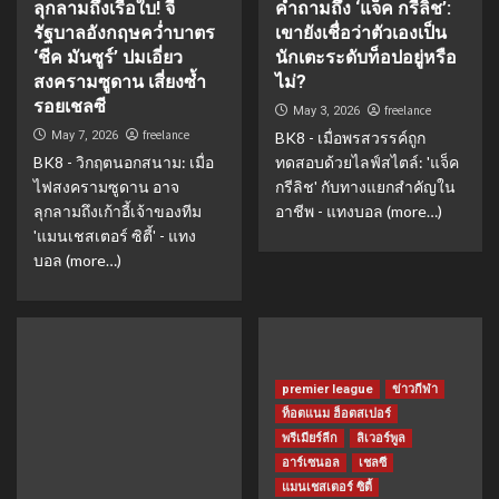
ลุกลามถึงเรือใบ! จี้
คำถามถึง ‘แจ็ค กรีลิช’:
รัฐบาลอังกฤษคว่ำบาตร
เขายังเชื่อว่าตัวเองเป็น
‘ชีค มันซูร์’ ปมเอี่ยว
นักเตะระดับท็อปอยู่หรือ
สงครามซูดาน เสี่ยงซ้ำ
ไม่?
รอยเชลซี
freelance
May 3, 2026
freelance
May 7, 2026
BK8 - เมื่อพรสวรรค์ถูก
BK8 - วิกฤตนอกสนาม: เมื่อ
ทดสอบด้วยไลฟ์สไตล์: 'แจ็ค
ไฟสงครามซูดาน อาจ
กรีลิช' กับทางแยกสำคัญใน
ลุกลามถึงเก้าอี้เจ้าของทีม
อาชีพ - แทงบอล (more…)
'แมนเชสเตอร์ ซิตี้' - แทง
บอล (more…)
premier league
ข่าวกีฬา
ท็อตแนม ฮ็อตสเปอร์
พรีเมียร์ลีก
ลิเวอร์พูล
อาร์เซนอล
เชลซี
แมนเชสเตอร์ ซิตี้