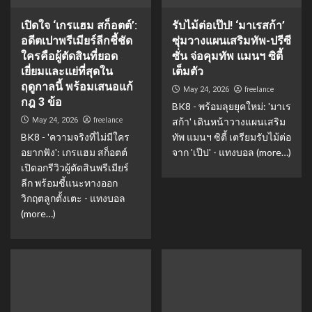
เปิดใจ ‘เกรแฮม สก็อตต์’:
รับไม้ต่อเป๊ป! ‘มาเรสก้า’
อดีตเปาพรีเมียร์ลีกชี้ชัด
ซุ่มวางแผนเสริมทัพ-ปรีซี
ใครคือผู้ตัดสินที่ยอด
ซั่น จ่อคุมทัพ แมนฯ ซิตี้
เยี่ยมและแย่ที่สุดใน
เต็มตัว
ฤดูกาลนี้ พร้อมเสนอแก้
freelance
May 24, 2026
กฎ 3 ข้อ
BK8 - พร้อมลุยยุคใหม่: 'มาเร
freelance
May 24, 2026
สก้า' เดินหน้าวางแผนเสริม
BK8 - 'ความจริงที่ไม่มีใคร
ทัพ แมนฯ ซิตี้ เตรียมรับไม้ต่อ
อยากฟัง': เกรแฮม สก็อตต์
จาก 'เป๊ป' - แทงบอล (more…)
เปิดอกรีวิวผู้ตัดสินพรีเมียร์
ลีก พร้อมชี้แนะทางออก
วิกฤตลูกตั้งเตะ - แทงบอล
(more…)