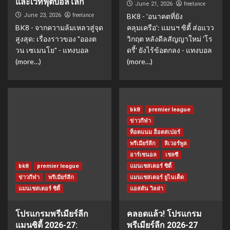
และเวทีฟุตบอลโลก
freelance
June 21, 2026
freelance
June 23, 2026
BK8 - 'อนาคตที่ยัง
BK8 - จากความล้มเหลวสู่จุด
คลุมเครือ': แมนฯ ซิตี้ ส่อแวว
สูงสุด: เรื่องราวของ "อองต
วิกฤต หลังดีลสัญญาใหม่ 'โร
วน เซเมนโย" - แทงบอล
ดรี้' ยังไร้ข้อตกลง - แทงบอล
(more…)
(more…)
bk8
premier league
ข่าวกีฬา
ท็อตแนม ฮ็อตสเปอร์
พรีเมียร์ลีก
ลิเวอร์พูล
อาร์เซนอล
เชลซี
bk8
premier league
แมนเชสเตอร์ ซิตี้
ข่าวกีฬา
พรีเมียร์ลีก
แมนเชสเตอร์ ยูไนเต็ด
แมนเชสเตอร์ ซิตี้
แอสตัน วิลล่า
โปรแกรมพรีเมียร์ลีก
คลอดแล้ว! โปรแกรม
แมนซิตี้ 2026-27:
พรีเมียร์ลีก 2026-27